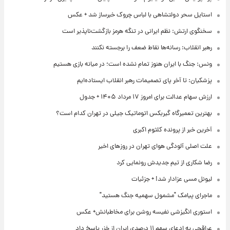
استایل سحر دولتشاهی با لباس چروک خبرساز شد + عکس
سخنگوی ارتش: نظم ایرانی در تنگه هرمز بازگشت‌ناپذیر است
رهبر انقلاب: رسانه‌ها نقاط ضعف را برجسته نکنند
ونس: جنگ با ایران هنوز تمام نشده است؛ در میانه بازی هستیم
پزشکیان: تا آخر پای تصمیمات رهبر انقلاب ایستاده‌ایم
ارزش سهام عدالت برای امروز ۱۷ مرداد ۱۴۰۵ + جدول
بهترین تعمیرگاه گیربکس اتوماتیک جیلی در تهران کدام است؟
آخرین خبر از پرونده کلثوم اکبری
علت اصلی آلودگی هوای تهران در روزهای اخیر
رضا شکاری از تیم جدیدش رونمایی کرد
لیونل مسی عزادار شد! + جزئیات
ماجرای پیامک "مشمول سهمیه جنگ هستید"
استوری انگیزشی نفیسه روشن برای مخاطبانش+ عکس
عراقچی به ادعای سهم ۱۱ درصدی ایران از خزر پاسخ داد