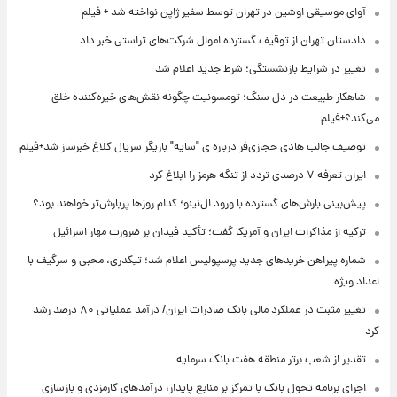
آوای موسیقی اوشین در تهران توسط سفیر ژاپن نواخته شد + فیلم
دادستان تهران از توقیف گسترده اموال شرکت‌های تراستی خبر داد
تغییر در شرایط بازنشستگی؛ شرط جدید اعلام شد
شاهکار طبیعت در دل سنگ؛ تومسونیت چگونه نقش‌های خیره‌کننده خلق
می‌کند؟+فیلم
توصیف جالب هادی حجازی‌فر درباره ی "سایه" بازیگر سریال کلاغ خبرساز شد+فیلم
ایران تعرفه ۷ درصدی تردد از تنگه هرمز را ابلاغ کرد
پیش‌بینی بارش‌های گسترده با ورود ال‌نینو؛ کدام روزها پربارش‌تر خواهند بود؟
ترکیه از مذاکرات ایران و آمریکا گفت؛ تأکید فیدان بر ضرورت مهار اسرائیل
شماره پیراهن خریدهای جدید پرسپولیس اعلام شد؛ تیکدری، محبی و سرگیف با
اعداد ویژه
تغییر مثبت در عملکرد مالی بانک صادرات ایران/ درآمد عملیاتی ۸۰ درصد رشد
کرد
تقدیر از شعب برتر منطقه هفت بانک سرمایه
اجرای برنامه تحول بانک با تمرکز بر منابع پایدار، درآمدهای کارمزدی و بازسازی