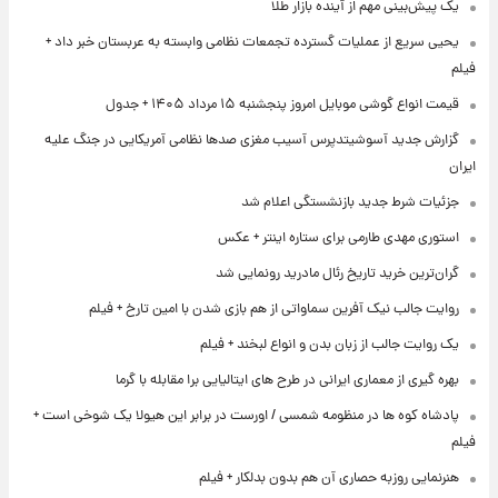
یک پیش‌بینی مهم از آینده بازار طلا
یحیی سریع از عملیات گسترده تجمعات نظامی وابسته به عربستان خبر داد +
فیلم
قیمت انواع گوشی موبایل امروز پنجشنبه ۱۵ مرداد ۱۴۰۵ + جدول
گزارش جدید آسوشیتدپرس آسیب مغزی صدها نظامی آمریکایی در جنگ علیه
ایران
جزئیات شرط جدید بازنشستگی اعلام شد
استوری مهدی طارمی برای ستاره اینتر + عکس
گران‌ترین خرید تاریخ رئال مادرید رونمایی شد
روایت جالب نیک آفرین سماواتی از هم بازی شدن با امین تارخ + فیلم
یک روایت جالب از زبان بدن و انواع لبخند + فیلم
بهره گیری از معماری ایرانی در طرح های ایتالیایی برا مقابله با گرما
پادشاه کوه ها در منظومه شمسی / اورست در برابر این هیولا یک شوخی است +
فیلم
هنرنمایی روزبه حصاری آن هم بدون بدلکار + فیلم