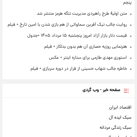
پنجم
۱ روز پیش
آغاز طرح جدید فروش مشارکت در تولید سایپا؛
متن اولیۀ طرح راهبردی مدیریت تنگه هرمز منتشر شد
نام خودرو، مبلغ پیش پرداخت و زمان تحویل |
روایت جالب نیک آفرین سماواتی از هم بازی شدن با امین تارخ + فیلم
سود مشارکت چند درصد است؟
قیمت دلار بازار آزاد امروز پنجشنبه ۱۵ مرداد ۱۴۰۵ +جدول
هنرنمایی روزبه حصاری آن هم بدون بدلکار + فیلم
استوری مهدی طارمی برای ستاره اینتر + عکس
خاطره جالب شهاب حسینی از فرار در دوره سربازی + فیلم
صفحه خبر - وب گردی
اقتصاد ایران
سبک ایده آل
سبک زندگی مردانه