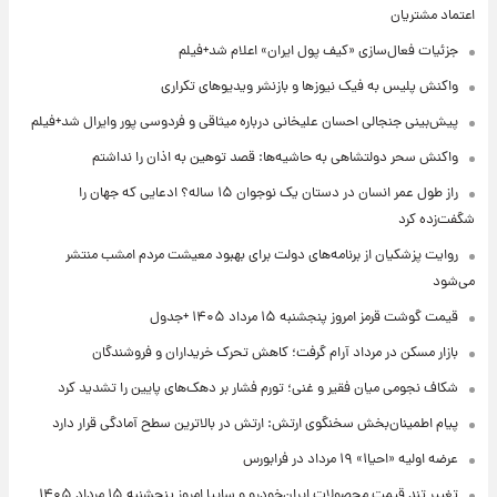
اعتماد مشتریان
جزئیات فعال‌سازی «کیف پول ایران» اعلام شد+فیلم
واکنش پلیس به فیک نیوزها و بازنشر ویدیوهای تکراری
پیش‌بینی جنجالی احسان علیخانی درباره میثاقی و فردوسی پور وایرال شد+فیلم
واکنش سحر دولتشاهی به حاشیه‌ها: قصد توهین به اذان را نداشتم
راز طول عمر انسان در دستان یک نوجوان ۱۵ ساله؟ ادعایی که جهان را
شگفت‌زده کرد
روایت پزشکیان از برنامه‌های دولت برای بهبود معیشت مردم امشب منتشر
می‌شود
قیمت گوشت قرمز امروز پنجشنبه ۱۵ مرداد ۱۴۰۵ +جدول
بازار مسکن در مرداد آرام گرفت؛ کاهش تحرک خریداران و فروشندگان
شکاف نجومی میان فقیر و غنی؛ تورم فشار بر دهک‌های پایین را تشدید کرد
پیام اطمینان‌بخش سخنگوی ارتش: ارتش در بالاترین سطح آمادگی قرار دارد
عرضه اولیه «احیا۱» ۱۹ مرداد در فرابورس
تغییر تند قیمت محصولات ایران‌خودرو و سایپا امروز پنجشنبه ۱۵ مرداد ۱۴۰۵