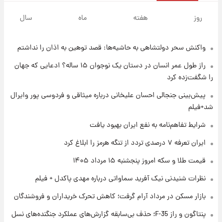
۱ روز پیش
سیگنال‌های جدید برای بازار طلا؛ پیش‌بینی
روز
هفته
ماه
سال
قیمت سکه و طلا فردا
واکنش سحر دولتشاهی به حاشیه‌ها: قصد توهین به اذان را نداشتم
۱ روز پیش
فال حافظ پنجشنبه ۱۵ مرداد ماه ۱۴۰۵
راز طول عمر انسان در دستان یک نوجوان ۱۵ ساله؟ ادعایی که جهان
را شگفت‌زده کرد
۱ روز پیش
پیش‌بینی جنجالی احسان علیخانی درباره میثاقی و فردوسی پور وایرال
فال قهوه روزانه پنجشنبه ۱۵ مرداد ماه ۱۴۰۵
شد+فیلم
شرایط تفاهم‌نامه به نفع ایران بهبود یافت
۱ روز پیش
ایران تعرفه ۷ درصدی تردد از تنگه هرمز را ابلاغ کرد
فال روزانه واقعی پنجشنبه ۱۵ مرداد ۱۴۰۵
قیمت طلا و سکه امروز پنجشنبه ۱۵ مرداد ۱۴۰۵
نظرات شنیدنی نیک آفرید سماواتی درباره مهدی پاکدل + فیلم
۱ روز پیش
بازار مسکن در مرداد آرام گرفت؛ کاهش تحرک خریداران و فروشندگان
ارزش سهام عدالت برای امروز چهارشنبه ۱۴ مرداد
+ جدول
پنتاگون و راز F-35؛ حذف بی‌سابقه گزارش‌های عملکرد جنگنده‌های نسل