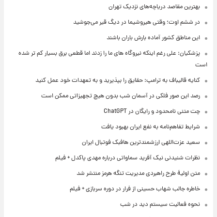
بهترین مقاصد دریاچه‌های نزدیک تهران
در ششم اوت؛ وقتی هیروشیما در دیگ قیر می‌جوشید
این مناطق کشور آماده بارش باران باشند
پزشکیان: علی رغم اینکه نیروگاه های ما را زدند اما قطعی برق بسیار کم تر شده
است
کنایه قالیباف به ترامپ: حقایق را بپذیرید و به تعهدات خود عمل کنید
رصد این صور فلکی در آسمان شب بدون هیچ تجهیزاتی ممکن است
چت متنی نامحدود و رایگان در ChatGPT
شرایط تفاهم‌نامه به نفع ایران بهبود یافت
سعید عزت‌اللهی ارزشمندترین هافبک فوتبال ایران
نظرات شنیدنی نیک آفرید سماواتی درباره مهدی پاکدل + فیلم
متن اولیۀ طرح راهبردی مدیریت تنگه هرمز منتشر شد
خاطره جالب شهاب حسینی از فرار در دوره سربازی + فیلم
نحوه فعالیت سیستم دید در شب