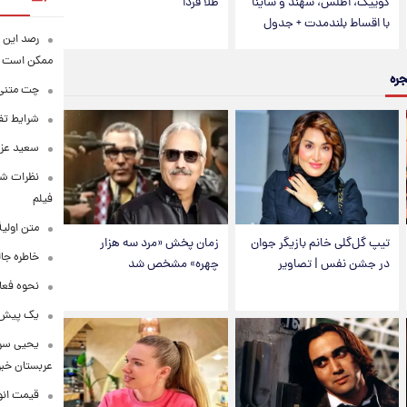
کوییک، اطلس، سهند و ساینا
طلا فردا
با اقساط بلندمدت + جدول
رصد این 
ممکن است
جره
چت متنی نا
شرایط تفا
سعید عزت
نظرات شن
فیلم
متن اولی
تیپ گل‌گلی خانم بازیگر جوان
زمان پخش «مرد سه هزار
خاطره جال
در جشن نفس | تصاویر
چهره» مشخص شد
نحوه فعا
یک پیش‌بی
یحیی سری
عربستان خبر 