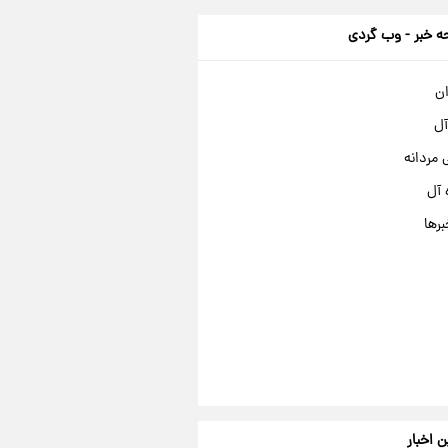
 خبر - وب گردی
ان
آل
مردانه
 آل
برها
ن اخبار