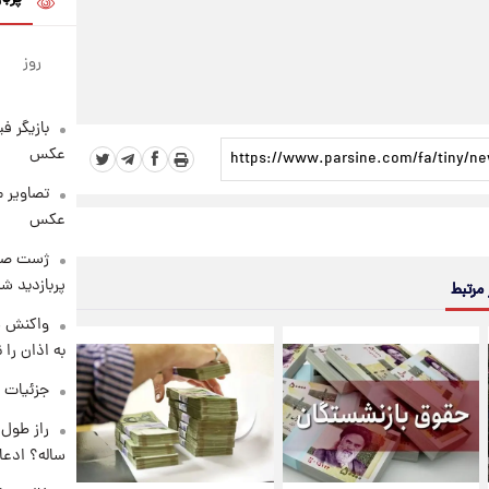
روز
بازیگر ف
عکس
تصاویر 
عکس
پربازدید 
 مرتبط
واکنش س
به اذان را 
جزئیات ش
ساله؟ ادعا