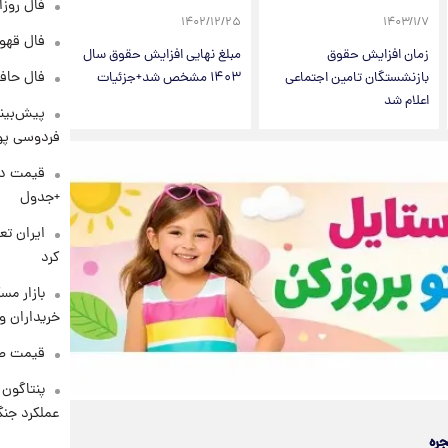
فال روزانه و
۱۴۰۲/۱۲/۲۵
۱۴۰۳/۱/۷
فال قهوه روزان
زمان افزایش حقوق
مبلغ نهایی افزایش حقوق سال
فال حافظ پنجشنب
بازنشستگان تامین اجتماعی
۱۴۰۳ مشخص شد+جزئیات
اعلام شد
پیش‌بینی
فردوسی پور
+جدول
کرد
بازار مس
خریداران و
قیمت طلا و 
عملکرد جنگ
جره