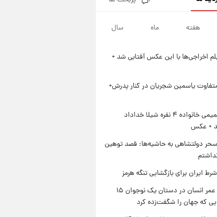
پربحث ها
فال قهوه روزانه پنجشنبه ۱۵ مرداد
ماه ۱۴۰۵
هفته
ماه
سال
۲۱ ساعت پیش
فال روزانه واقعی پنجشنبه ۱۵
مرداد ۱۴۰۵
یلم اخراجی‌ها با این عکس آفتابی شد +
۱ روز پیش
ارزش سهام عدالت برای امروز
چهارشنبه ۱۴ مرداد + جدول
متفاوت یاسمین شجریان در کنار پدرش+
۱ روز پیش
آغاز طرح جدید فروش مشارکت در
ژست صمیمی خانواده ۴ نفره شیلا خداداد
تولید سایپا؛ نام خودرو، مبلغ پیش
شد + عکس
پرداخت و زمان تحویل | سود
مشارکت چند درصد است؟
حر دولتشاهی به حاشیه‌ها: قصد توهین
نداشتم
رط ایران برای بازگشایی تنگه هرمز
راز طول عمر انسان در دستان یک نوجوان ۱۵
یی که جهان را شگفت‌زده کرد