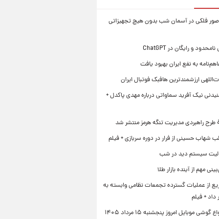
صور فلکی در آسمان شب بدون هیچ تجهیزاتی
محدود و رایگان در ChatGPT
هم‌نامه به نفع ایران بهبود یافت
‌اللهی ارزشمندترین هافبک فوتبال ایران
یدنی نیک آفرید سماواتی درباره مهدی پاکدل +
ۀ طرح راهبردی مدیریت تنگه هرمز منتشر شد
ب شهاب حسینی از فرار در دوره سربازی + فیلم
لیت سیستم دید در شب
نی مهم از آینده بازار طلا
ع از عملیات گسترده تجمعات نظامی وابسته به
داد + فیلم
قیمت انواع گوشی موبایل امروز پنجشنبه ۱۵ مرداد ۱۴۰۵