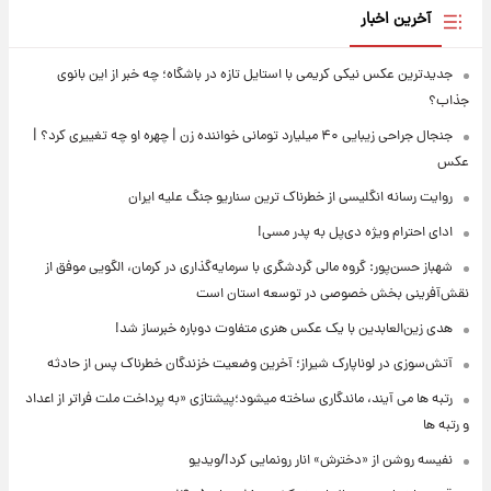
آخرین اخبار
جدیدترین عکس نیکی کریمی با استایل تازه در باشگاه؛ چه خبر از این بانوی
جذاب؟
جنجال جراحی زیبایی ۴۰ میلیارد تومانی خواننده زن | چهره او چه تغییری کرد؟ |
عکس
روایت رسانه انگلیسی از خطرناک ترین سناریو جنگ علیه ایران
ادای احترام ویژه دی‌پل به پدر مسی!
شهباز حسن‌پور: گروه مالی گردشگری با سرمایه‌گذاری در کرمان، الگویی موفق از
نقش‌آفرینی بخش خصوصی در توسعه استان است
هدی زین‌العابدین با یک عکس هنری متفاوت دوباره خبرساز شد!
آتش‌سوزی در لوناپارک شیراز؛ آخرین وضعیت خزندگان خطرناک پس از حادثه
رتبه ها می آیند، ماندگاری ساخته میشود؛پیشتازی «به پرداخت ملت فراتر از اعداد
و رتبه ها
نفیسه روشن از «دخترش» انار رونمایی کرد!/ویدیو