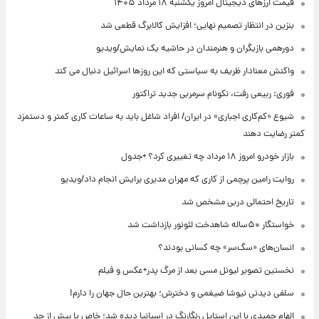
قیمت ارزهای دیجیتال امروز یکشنبه ۱۸ مرداد ۱۴۰۵
بنزین در انتظار تصمیم نهایی؛ افزایش کالابرگ قطعی شد
دورهمی بازیگران و هنرمندان در حاشیه یک نمایش/ویدیو
واکنش معنادار ظریف به سیاستی که این روزها اسرائیل دنبال می کند
فوری: ربیعی رفت، نکونام سرمربی جدید تراکتور
شیوع «کم‌کاری اجباری» در ایران/ افراد شاغل باید به ساعات کاری کمتر و دستمزد
کمتر رضایت دهند
بازار خودرو امروز ۱۸ مرداد چه تغییری کرد؟ +جدول
روایت رامین پرچمی از کاری که مهران مدیری برایش انجام داد/ویدیو
تاریخ احتمالی دربی مشخص شد
خواستگار ۵۰ساله شاهدخت لئونور بازداشت شد
انسان‌های «سگ‌سر» چه کسانی بودند؟
نخستین تصویر لیونل مسی بعد از مرگ پدر+عکس و فیلم
سلفی دیدنی نیوشا ضیغمی و دخترش؛ بهترین حال جهان را دارم!
الهام حمیدی با این استایل رنگارنگ در اسپانیا دیده شد؛ خاص یا بیش از حد