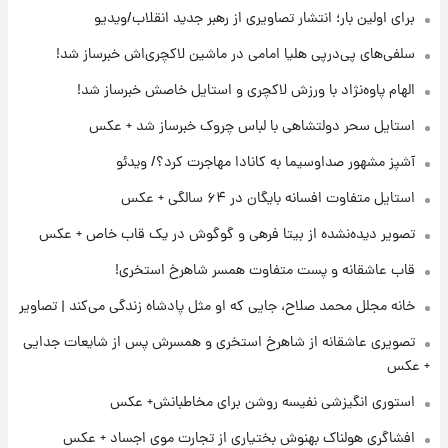
برای اولین بار؛ انتشار تصاویری از رهبر جدید انقلاب/ویدیو
۲۱ ساعت پیش
لحظه برخورد رعد و برق به ساختمان مرکز تجارت
سلفی‌های پی‌درپی هلیا امامی در ماشین لاکچری‌اش خبرساز شد!
جهانی در آمریکا + فیلم
الهام پاوه‌نژاد با ورزش لاکچری و استایل خاصش خبرساز شد!
۲۱ ساعت پیش
استایل سحر دولتشاهی با لباس چروک خبرساز شد + عکس
برای اولین بار؛ انتشار تصاویری از رهبر جدید
انقلاب/ویدیو
آشپز مشهور صداوسیما به کانادا مهاجرت کرد؟/ ویدئو
استایل متفاوت افسانه بایگان در ۶۴ سالگی + عکس
۲۲ ساعت پیش
تصاویر عمامه بستن به شیوه خاتمی/ویدیو
تصویر دیده‌نشده از بیتا فرهی و گوگوش در یک قاب خاص + عکس
قاب عاشقانه و پست متفاوت همسر شاهرخ استخری!
خانه مجلل محمد صلاح، جایی که او مثل پادشاه زندگی می‌کند | تصاویر
تصویری عاشقانه از شاهرخ استخری و همسرش پس از شایعات جدایی
+ عکس
استوری انگیزشی نفیسه روشن برای مخاطبانش+ عکس
افشاگری هولناک بهنوش بختیاری از تجارت موی اجساد + عکس