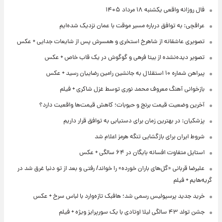
فال روزانه واقعی یکشنبه ۱۸ مرداد ۱۴۰۵
عراقچی: به توافق درباره مسیر موقت با عمان نزدیک شده‌ایم
تصویری عاشقانه از شاهرخ استخری و همسرش پس از شایعات جدایی + عکس
تصویر دیده‌نشده از بیتا فرهی و گوگوش در یک قاب خاص + عکس
پیراهن شماره ۱۰ استقلال به جانشین رامین رضاییان رسید + عکس
بازخوانی آهنگ معروف محمد نوری توسط غزل شاکری + فیلم
آخرین وضعیت قیمت برنج و حبوبات؛ کاهش قیمت‌ها واقعیت دارد؟
پزشکیان: در بهترین زمان برای دستیابی به توافق قرار داریم
شروط ایران برای بازگشایی تنگه هرمز اعلام شد
استایل متفاوت افسانه بایگان در ۶۴ سالگی + عکس
علیرضا قربانی «گل‌های باران خورده» را خواند/ رفتی و بعد از تو دنیا غرق شد در
گریه‌هایم + فیلم
خرید جدید پرسپولیس رسمی شد؛ هافبک تازه‌وارد با لباس سرخ + عکس
جشن تولد ۴۳ سالگی لیلا اوتادی با یک سورپرایز ویژه + فیلم