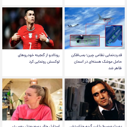
قدرت‌نمایی نظامی چین؛ بمب‌افکن
رونالدو از گنجینه خودروهای
حامل موشک هسته‌ای در آسمان
لوکسش رونمایی کرد
ظاهر شد
پوریا پورسرخ با این گریم جذابیتش
استایل جالب سوپرمدل روس در