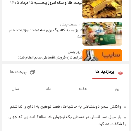
قیمت طلا و سکه امروز پنجشنبه ۱۵ مرداد ۱۴۰۵
۲۲ ساعت پیش
شارژ جدید کالابرگ برای سه دهک؛ جزئیات اعلام
شد
۱ روز پیش
شرایط تازه فروش اقساطی سایپا اعلام شد؛
شاهین، کوییک، اطلس، سهند و ساینا با اقساط
بلندمدت + جدول
پربازدید ها
پربحث ها
۱ روز پیش
سیگنال‌های جدید برای بازار طلا؛ پیش‌بینی
روز
هفته
ماه
سال
قیمت سکه و طلا فردا
واکنش سحر دولتشاهی به حاشیه‌ها: قصد توهین به اذان را نداشتم
۱ روز پیش
فال حافظ پنجشنبه ۱۵ مرداد ماه ۱۴۰۵
راز طول عمر انسان در دستان یک نوجوان ۱۵ ساله؟ ادعایی که جهان
را شگفت‌زده کرد