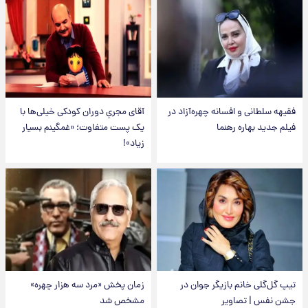
فقیهه سلطانی و افسانه چهره‌آزاد در
آقای مجریِ دوران کودکی خیلی‌ها با
فیلم جدید بهاره رهنما
یک پست متفاوت؛ «غمگینم بسیار
زیاد»!
تیپ گل‌گلی خانم بازیگر جوان در
زمان پخش «مرد سه هزار چهره»
جشن نفس | تصاویر
مشخص شد