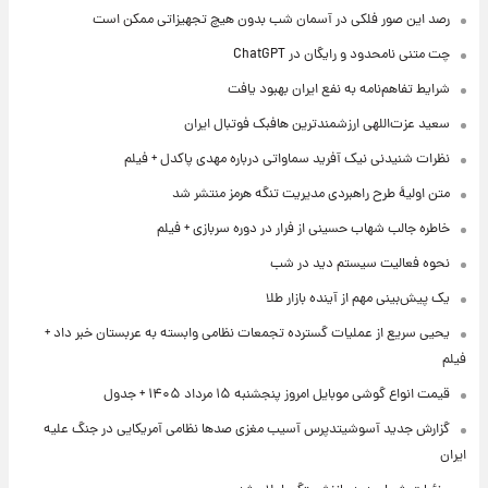
رصد این صور فلکی در آسمان شب بدون هیچ تجهیزاتی ممکن است
چت متنی نامحدود و رایگان در ChatGPT
شرایط تفاهم‌نامه به نفع ایران بهبود یافت
سعید عزت‌اللهی ارزشمندترین هافبک فوتبال ایران
نظرات شنیدنی نیک آفرید سماواتی درباره مهدی پاکدل + فیلم
متن اولیۀ طرح راهبردی مدیریت تنگه هرمز منتشر شد
خاطره جالب شهاب حسینی از فرار در دوره سربازی + فیلم
نحوه فعالیت سیستم دید در شب
یک پیش‌بینی مهم از آینده بازار طلا
یحیی سریع از عملیات گسترده تجمعات نظامی وابسته به عربستان خبر داد +
فیلم
قیمت انواع گوشی موبایل امروز پنجشنبه ۱۵ مرداد ۱۴۰۵ + جدول
گزارش جدید آسوشیتدپرس آسیب مغزی صدها نظامی آمریکایی در جنگ علیه
ایران