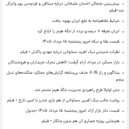
۱ روز پیش
پیش‌بینی جنجالی احسان علیخانی درباره میثاقی و فردوسی پور وایرال
فال قهوه روزانه پنجشنبه ۱۵ مرداد ماه ۱۴۰۵
شد+فیلم
شرایط تفاهم‌نامه به نفع ایران بهبود یافت
۱ روز پیش
ایران تعرفه ۷ درصدی تردد از تنگه هرمز را ابلاغ کرد
فال روزانه واقعی پنجشنبه ۱۵ مرداد ۱۴۰۵
قیمت طلا و سکه امروز پنجشنبه ۱۵ مرداد ۱۴۰۵
نظرات شنیدنی نیک آفرید سماواتی درباره مهدی پاکدل + فیلم
۱ روز پیش
بازار مسکن در مرداد آرام گرفت؛ کاهش تحرک خریداران و فروشندگان
ارزش سهام عدالت برای امروز چهارشنبه ۱۴ مرداد
+ جدول
پنتاگون و راز F-35؛ حذف بی‌سابقه گزارش‌های عملکرد جنگنده‌های نسل
پنجم
۱ روز پیش
آغاز طرح جدید فروش مشارکت در تولید سایپا؛
متن اولیۀ طرح راهبردی مدیریت تنگه هرمز منتشر شد
نام خودرو، مبلغ پیش پرداخت و زمان تحویل |
روایت جالب نیک آفرین سماواتی از هم بازی شدن با امین تارخ + فیلم
سود مشارکت چند درصد است؟
قیمت دلار بازار آزاد امروز پنجشنبه ۱۵ مرداد ۱۴۰۵ +جدول
هنرنمایی روزبه حصاری آن هم بدون بدلکار + فیلم