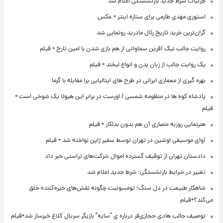
جزئیات شرط جدید بازنشستگی اعلام شد
استوری مهدی طارمی برای ستاره اینتر + عکس
گران‌ترین خرید تاریخ رئال مادرید رونمایی شد
روایت جالب نیک آفرین سماواتی از هم بازی شدن با امین تارخ + فیلم
یک روایت جالب از زبان بدن و انواع لبخند + فیلم
بهره گیری از معماری ایرانی در طرح های ایتالیایی برا مقابله با گرما
پادشاه کوه ها در منظومه شمسی / اورست در برابر این هیولا یک شوخی است +
فیلم
هنرنمایی روزبه حصاری آن هم بدون بدلکار + فیلم
آوای موسیقی اوشین در تهران توسط سفیر ژاپن نواخته شد + فیلم
دادستان تهران از توقیف گسترده اموال شرکت‌های تراستی خبر داد
تغییر در شرایط بازنشستگی؛ شرط جدید اعلام شد
شاهکار طبیعت در دل سنگ؛ تومسونیت چگونه نقش‌های خیره‌کننده خلق
می‌کند؟+فیلم
توصیف جالب هادی حجازی‌فر درباره ی "سایه" بازیگر سریال کلاغ خبرساز شد+فیلم