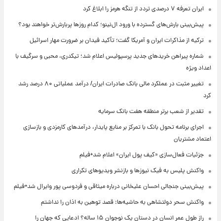
ایران تعرفه ۷ درصدی تردد از تنگه هرمز را ابلاغ کرد
پیش‌بینی بارش‌های گسترده با ورود ال‌نینو؛ کدام روزها پربارش‌تر خواهند بود؟
ترکیه از مذاکرات ایران و آمریکا گفت؛ تأکید فیدان بر ضرورت مهار اسرائیل
شماره پیراهن خریدهای جدید پرسپولیس اعلام شد؛ تیکدری، محبی و سرگیف با
اعداد ویژه
تغییر مثبت در عملکرد مالی بانک صادرات ایران/ درآمد عملیاتی ۸۰ درصد رشد
کرد
تقدیر از شعب برتر منطقه هفت بانک سرمایه
اجرای برنامه تحول بانک با تمرکز بر منابع پایدار، درآمدهای کارمزدی و بازسازی
اعتماد مشتریان
جزئیات فعال‌سازی «کیف پول ایران» اعلام شد+فیلم
واکنش پلیس به فیک نیوزها و بازنشر ویدیوهای تکراری
پیش‌بینی جنجالی احسان علیخانی درباره میثاقی و فردوسی پور وایرال شد+فیلم
واکنش سحر دولتشاهی به حاشیه‌ها: قصد توهین به اذان را نداشتم
راز طول عمر انسان در دستان یک نوجوان ۱۵ ساله؟ ادعایی که جهان را