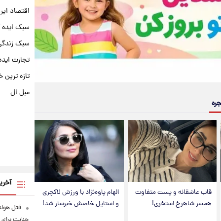
اقتصاد ایر
سبک ایده 
سبک زندگی 
تجارت ایده
تازه ترین خ
مبل ال
جره
آخری
قاب عاشقانه و پست متفاوت
الهام پاوه‌نژاد با ورزش لاکچری
همسر شاهرخ استخری!
و استایل خاصش خبرساز شد!
قتل هولن
جنایت برای 