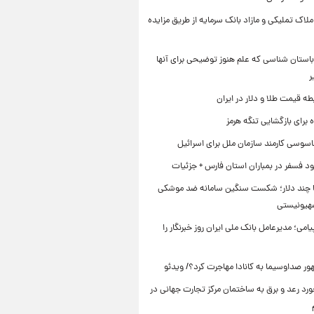
ملاک تملیکی و مازاد بانک سرمایه از طریق مزایده
استان شناسی که علم هنوز توضیحی برای آنها
ر
طه قیمت طلا و دلار در ایران
برای بازگشایی تنگه هرمز
اسوسی کارمند سازمان ملل برای اسرائیل
د فسفر در بمباران استان فارس + جزئیات
ا چند دلار؛ شکست سنگین سامانه ضد موشکی
صهیونیستی
یامی؛ مدیرعامل بانک ملی ایران روز خبرنگار را
ر صداوسیما به کانادا مهاجرت کرد؟/ ویدئو
رد رعد و برق به ساختمان مرکز تجارت جهانی در