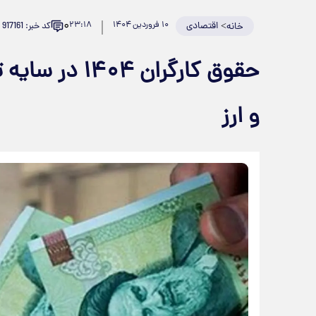
۰
>
اقتصادی
۱۰ فروردین ۱۴۰۴
۲۳:۱۸
کد خبر: 917161
خانه
حقوق کارگران 
و ارز