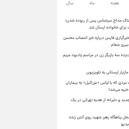
هفته
ماه
سال
۲۱ ساعت پیش
یک پیش ‌بینی مهم برای قیمت
دلار، طلا و سکه شنبه ۱۷ مرداد
ناک مداح سرشناس پس از ربوده شدن؛
۱۴۰۵
۲۱ ساعت پیش
 برای خانواده ارسال شد
بازیکن به درد نخور استقلال با
مقصد اروپا این تیم را ترک کرد!
برگزاری فارس درباره خبر انتصاب محسن
بیری شعام
۱ روز پیش
تصاویر کمتر دیده‌شده از شهیدان
‌زده سه بازیگر زن در مراسم یادبود مریم
حاجی‌زاده و باقری؛ فرماندهان
شهید هوافضای ایران
ازیار لرستانی به تلویزیون
مردی که با لباس «عزرائیل» به بیماران
خیره می‌شد!
دید و دلبرانه از هدیه تهرانی در یک
ل پناهگاه‌ رهبر شهید روی آنتن زنده
یدیو