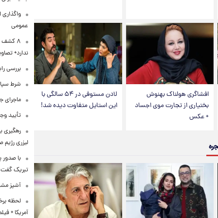
واگذاری ا
عمومی
۸ کشف ب
ندارد+ تصاوی
بررسی راب
شرط سپاه 
افشاگری هولناک بهنوش
لادن مستوفی در ۵۴ سالگی با
ماجرای ج
بختیاری از تجارت موی اجساد
این استایل متفاوت دیده شد!
تأیید وجو
+ عکس
رهگیری ب
لیزری رژیم 
جره
با صدور پ
تبریک گفت
آشپز مشهو
لحظه برخو
آمریکا + فیلم