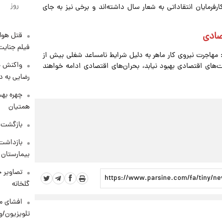
روز
فرمایان انتقاداتی به شعار سال داشته‌اند و برخی نیز به جای
صادی
قتل هول
فیلم جنایت
: مهاجرت نیروی کار ماهر به دلیل شرایط نامساعد شغلی بیش از
واکنش خ
های اقتصادی بهبود نیابد، بحران‌های اقتصادی ادامه خواهند
رضایی به د
چهره بهت
همتیان
بازگشت م
بازداشت 
بیمارستان 
تصاویر ج
گلخانه
افشای مح
تلویزیون/و