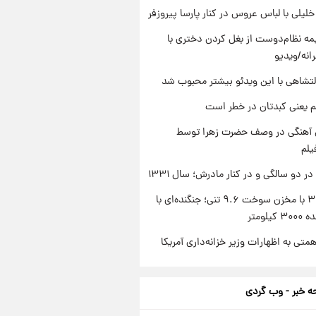
 خلیلی با لباس عروس در کنار پارسا پیروزفر
ه نظام‌دوست از بغل کردن دختری با
انه/ویدیو
تشاهی با این ویدئو بیشتر محبوب شد
م یعنی کبدتان در خطر است
ی آهنگی در وصف حضرت زهرا توسط
یلم
 دو سالگی و در کنار مادرش؛ سال ۱۳۳۱
سوخو-۳۰ با مخزن سوخت ۹.۶ تنی؛ جنگنده‌ای با
یلومتر
تی به اظهارات وزیر خزانه‌داری آمریکا
 خبر - وب گردی