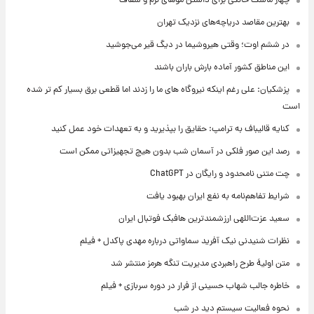
چهار ماسک خانگی برای داشتن موهای نرم و شفاف
بهترین مقاصد دریاچه‌های نزدیک تهران
در ششم اوت؛ وقتی هیروشیما در دیگ قیر می‌جوشید
این مناطق کشور آماده بارش باران باشند
پزشکیان: علی رغم اینکه نیروگاه های ما را زدند اما قطعی برق بسیار کم تر شده
است
کنایه قالیباف به ترامپ: حقایق را بپذیرید و به تعهدات خود عمل کنید
رصد این صور فلکی در آسمان شب بدون هیچ تجهیزاتی ممکن است
چت متنی نامحدود و رایگان در ChatGPT
شرایط تفاهم‌نامه به نفع ایران بهبود یافت
سعید عزت‌اللهی ارزشمندترین هافبک فوتبال ایران
نظرات شنیدنی نیک آفرید سماواتی درباره مهدی پاکدل + فیلم
متن اولیۀ طرح راهبردی مدیریت تنگه هرمز منتشر شد
خاطره جالب شهاب حسینی از فرار در دوره سربازی + فیلم
نحوه فعالیت سیستم دید در شب