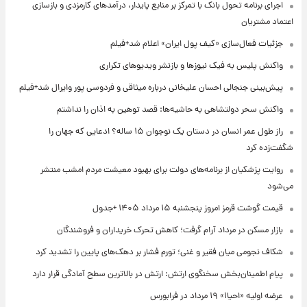
اجرای برنامه تحول بانک با تمرکز بر منابع پایدار، درآمدهای کارمزدی و بازسازی
اعتماد مشتریان
جزئیات فعال‌سازی «کیف پول ایران» اعلام شد+فیلم
واکنش پلیس به فیک نیوزها و بازنشر ویدیوهای تکراری
پیش‌بینی جنجالی احسان علیخانی درباره میثاقی و فردوسی پور وایرال شد+فیلم
واکنش سحر دولتشاهی به حاشیه‌ها: قصد توهین به اذان را نداشتم
راز طول عمر انسان در دستان یک نوجوان ۱۵ ساله؟ ادعایی که جهان را
شگفت‌زده کرد
روایت پزشکیان از برنامه‌های دولت برای بهبود معیشت مردم امشب منتشر
می‌شود
قیمت گوشت قرمز امروز پنجشنبه ۱۵ مرداد ۱۴۰۵ +جدول
بازار مسکن در مرداد آرام گرفت؛ کاهش تحرک خریداران و فروشندگان
شکاف نجومی میان فقیر و غنی؛ تورم فشار بر دهک‌های پایین را تشدید کرد
پیام اطمینان‌بخش سخنگوی ارتش: ارتش در بالاترین سطح آمادگی قرار دارد
عرضه اولیه «احیا۱» ۱۹ مرداد در فرابورس