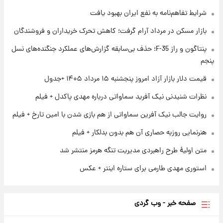
شرایط تفاهم‌نامه به نفع ایران بهبود یافت
۱ روز پیش
بازار مسکن در مرداد آرام گرفت؛ کاهش تحرک خریداران و فروشندگان
ارزش سهام عدالت برای امروز چهارشنبه ۱۴ مرداد
+ جدول
پنتاگون و راز F-35؛ حذف بی‌سابقه گزارش‌های عملکرد جنگنده‌های نسل
پنجم
۱ روز پیش
آغاز طرح جدید فروش مشارکت در تولید سایپا؛
قیمت دلار بازار آزاد امروز پنجشنبه ۱۵ مرداد ۱۴۰۵ +جدول
نام خودرو، مبلغ پیش پرداخت و زمان تحویل |
نظرات شنیدنی نیک آفرید سماواتی درباره مهدی پاکدل + فیلم
سود مشارکت چند درصد است؟
روایت جالب نیک آفرین سماواتی از هم بازی شدن با امین تارخ + فیلم
هنرنمایی روزبه حصاری آن هم بدون بدلکار + فیلم
متن اولیۀ طرح راهبردی مدیریت تنگه هرمز منتشر شد
استوری مهدی طارمی برای ستاره اینتر + عکس
صفحه خبر - وب گردی