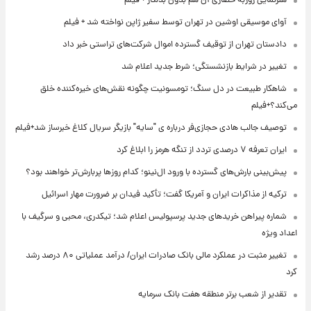
هنرنمایی روزبه حصاری آن هم بدون بدلکار + فیلم
آوای موسیقی اوشین در تهران توسط سفیر ژاپن نواخته شد + فیلم
دادستان تهران از توقیف گسترده اموال شرکت‌های تراستی خبر داد
تغییر در شرایط بازنشستگی؛ شرط جدید اعلام شد
شاهکار طبیعت در دل سنگ؛ تومسونیت چگونه نقش‌های خیره‌کننده خلق
می‌کند؟+فیلم
توصیف جالب هادی حجازی‌فر درباره ی "سایه" بازیگر سریال کلاغ خبرساز شد+فیلم
ایران تعرفه ۷ درصدی تردد از تنگه هرمز را ابلاغ کرد
پیش‌بینی بارش‌های گسترده با ورود ال‌نینو؛ کدام روزها پربارش‌تر خواهند بود؟
ترکیه از مذاکرات ایران و آمریکا گفت؛ تأکید فیدان بر ضرورت مهار اسرائیل
شماره پیراهن خریدهای جدید پرسپولیس اعلام شد؛ تیکدری، محبی و سرگیف با
اعداد ویژه
تغییر مثبت در عملکرد مالی بانک صادرات ایران/ درآمد عملیاتی ۸۰ درصد رشد
کرد
تقدیر از شعب برتر منطقه هفت بانک سرمایه