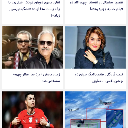
فقیهه سلطانی و افسانه چهره‌آزاد در
آقای مجریِ دوران کودکی خیلی‌ها با
فیلم جدید بهاره رهنما
یک پست متفاوت؛ «غمگینم بسیار
زیاد»!
تیپ گل‌گلی خانم بازیگر جوان در
زمان پخش «مرد سه هزار چهره»
جشن نفس | تصاویر
مشخص شد