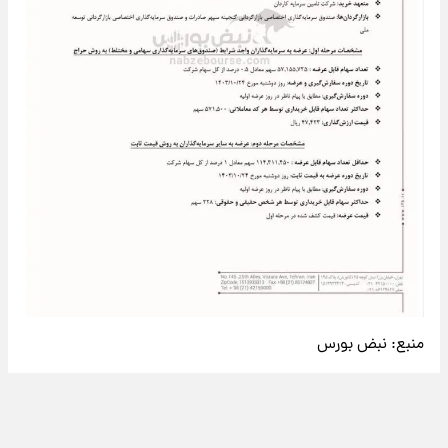
منبع:
نبض بورس