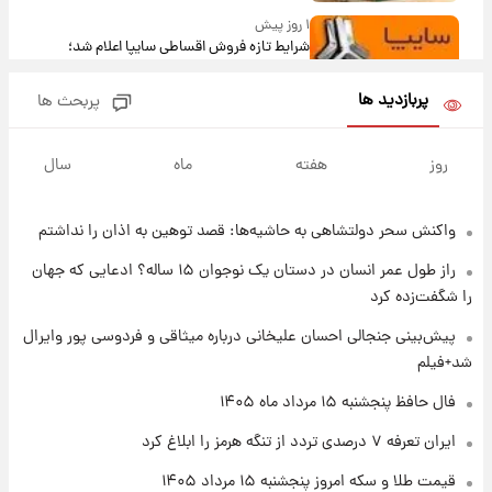
۱ روز پیش
شرایط تازه فروش اقساطی سایپا اعلام شد؛
شاهین، کوییک، اطلس، سهند و ساینا با اقساط
بلندمدت + جدول
پربازدید ها
پربحث ها
۱ روز پیش
سیگنال‌های جدید برای بازار طلا؛ پیش‌بینی
روز
هفته
ماه
سال
قیمت سکه و طلا فردا
واکنش سحر دولتشاهی به حاشیه‌ها: قصد توهین به اذان را نداشتم
۱ روز پیش
فال حافظ پنجشنبه ۱۵ مرداد ماه ۱۴۰۵
راز طول عمر انسان در دستان یک نوجوان ۱۵ ساله؟ ادعایی که جهان
را شگفت‌زده کرد
۱ روز پیش
پیش‌بینی جنجالی احسان علیخانی درباره میثاقی و فردوسی پور وایرال
فال قهوه روزانه پنجشنبه ۱۵ مرداد ماه ۱۴۰۵
شد+فیلم
فال حافظ پنجشنبه ۱۵ مرداد ماه ۱۴۰۵
۱ روز پیش
ایران تعرفه ۷ درصدی تردد از تنگه هرمز را ابلاغ کرد
فال روزانه واقعی پنجشنبه ۱۵ مرداد ۱۴۰۵
قیمت طلا و سکه امروز پنجشنبه ۱۵ مرداد ۱۴۰۵