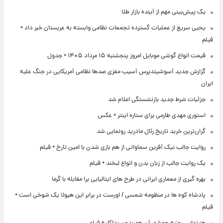
یک پیش‌بینی مهم از آینده بازار طلا
یحیی سریع از عملیات گسترده تجمعات نظامی وابسته به عربستان خبر داد +
فیلم
قیمت انواع گوشی موبایل امروز پنجشنبه ۱۵ مرداد ۱۴۰۵ + جدول
گزارش جدید آسوشیتدپرس آسیب مغزی صدها نظامی آمریکایی در جنگ علیه
ایران
جزئیات شرط جدید بازنشستگی اعلام شد
استوری مهدی طارمی برای ستاره اینتر + عکس
گران‌ترین خرید تاریخ رئال مادرید رونمایی شد
روایت جالب نیک آفرین سماواتی از هم بازی شدن با امین تارخ + فیلم
یک روایت جالب از زبان بدن و انواع لبخند + فیلم
بهره گیری از معماری ایرانی در طرح های ایتالیایی برا مقابله با گرما
پادشاه کوه ها در منظومه شمسی / اورست در برابر این هیولا یک شوخی است +
فیلم