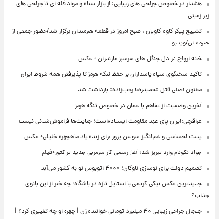
هشدار در خصوص جراحی های زیبایی: از بازار سیاه و مواد فله ای تا جراحی های
زیر زمینی
تشییع پیکر کاوه کاویان ، صبح امروز در قطعه هنرمندان برگزار شد/حضور جمعی از
هنرمندان/ویدیو
خانه ارواح در دل جنگل های سرسبز مازندران + عکس
تاکید سخنگوی سپاه پاسداران بر حفظ تنگه هرمز تا پذیرفتن همه شروط ایران
مظنون اصلی قتل «حمیدرضا رجب‌زاده» بازداشت شد
آخرین وضعیت از تفاهم با عمان در خصوص تنگه هرمز
عراقچی:ایران پای عهد مقاومت ایستاده‌است؛ جنایت‌ها فراموش‌شدنی نیست
پست احساسی و غم انگیز سوسن پرور برای زنده یاد ماهچهره خلیلی+ عکس
جواد نکونام وارد تبریز شد؛ آغاز رسمی کار سرمربی جدید تراکتور+فیلم
تصمیم دولت برای نوسازی ناوگان؛ ۴۰۰۰ اتوبوس نو به کشور می‌آید
جدیدترین عکس نیکی کریمی با استایل تازه در باشگاه؛ چه خبر از این بانوی
جذاب؟
جنجال جراحی زیبایی ۴۰ میلیارد تومانی خواننده زن | چهره او چه تغییری کرد؟ |