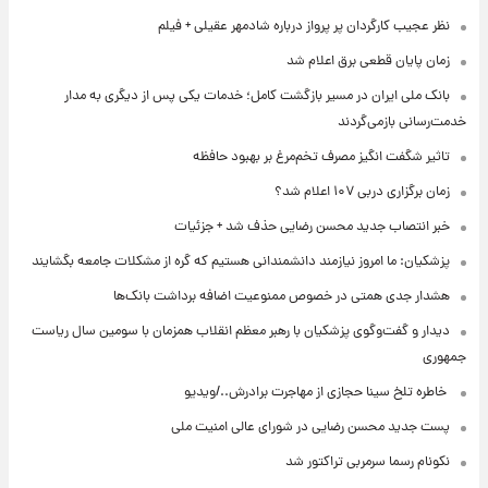
نظر عجیب کارگردان پر پرواز درباره شادمهر عقیلی + فیلم
زمان پایان قطعی برق اعلام شد
بانک ملی ایران در مسیر بازگشت کامل؛ خدمات یکی پس از دیگری به مدار
خدمت‌رسانی بازمی‌گردند
تاثیر شگفت انگیز مصرف تخم‌مرغ بر بهبود حافظه
زمان برگزاری دربی ۱۰۷ اعلام شد؟
خبر انتصاب جدید محسن رضایی حذف شد + جزئیات
پزشکیان: ما امروز نیازمند دانشمندانی هستیم که گره از مشکلات جامعه بگشایند
هشدار جدی همتی در خصوص ممنوعیت اضافه ‌برداشت بانک‌ها
دیدار و گفت‌وگوی پزشکیان با رهبر معظم انقلاب همزمان با سومین سال ریاست
جمهوری
⁨ خاطره تلخ سینا حجازی از مهاجرت برادرش../ویدیو
پست جدید محسن رضایی در شورای عالی امنیت ملی
نکونام رسما سرمربی تراکتور شد