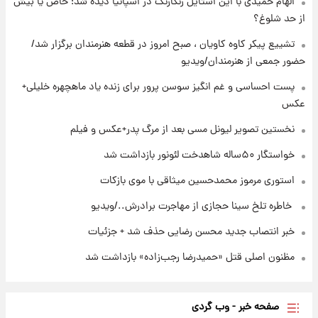
الهام حمیدی با این استایل رنگارنگ در اسپانیا دیده شد؛ خاص یا بیش
۲۲ ساعت پیش
از حد شلوغ؟
نخستین تصویر لیونل مسی بعد از مرگ
پدر+عکس و فیلم
تشییع پیکر کاوه کاویان ، صبح امروز در قطعه هنرمندان برگزار شد/
حضور جمعی از هنرمندان/ویدیو
۲۲ ساعت پیش
پست احساسی و غم انگیز سوسن پرور برای زنده یاد ماهچهره خلیلی+
استوری مرموز محمدحسین میثاقی با موی
عکس
بازکات
نخستین تصویر لیونل مسی بعد از مرگ پدر+عکس و فیلم
خواستگار ۵۰ساله شاهدخت لئونور بازداشت شد
استوری مرموز محمدحسین میثاقی با موی بازکات
⁨ خاطره تلخ سینا حجازی از مهاجرت برادرش../ویدیو
خبر انتصاب جدید محسن رضایی حذف شد + جزئیات
مظنون اصلی قتل «حمیدرضا رجب‌زاده» بازداشت شد
صفحه خبر - وب گردی