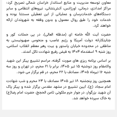
معاون توسعه مدیریت و منابع استاندار خراسان شمالی تصریح کرد:
مراکز امدادی، درمانی، اورژانس، آتش‌نشانی، نیروهای انتظامی و سایر
دستگاه‌های خدمات‌رسان و عملیاتی از این تعطیلی مستثنا بوده و
خدمات خود را طبق روال معمول و بدون وقفه به شهروندان ارائه
خواهند کرد.
حضرت آیت الله خامنه ای (مدظله العالی)، در پی حملات کور و
جنایتکارانه دولت آمریکا و رژیم غاصب و منحوس صهیونیستی به
مناطقی در محدوده خیابان پاستور و بیت رهبر معظم انقلاب اسلامی،
روز شنبه ۹ اسفندماه ۱۴۰۴ به فیض رفیع شهادت نائل آمدند.
بر اساس برنامه ریزی های صورت گرفته، مراسم تشییع پیکر این شهید
والامقام روز دوشنبه ۱۵ تیر ۱۴۰۵، برابر با ۲۱ محرم، در تهران و روز سه
شنبه ۱۶ تیرماه ۱۴۰۵، مصادف با ۲۲ محرم، در قم برگزار می شود.
همچنین روز پنجشنبه ۱۸ تیر ۱۴۰۵ مصادف با ۲۴ محرم و شب شهادت
امام سجاد (ع)، آیین تشییع در مشهد مقدس برگزار شده و پیکر پاک
آن شهید بزرگوار، در جوار حرم ملکوتی ثامن الحجج، حضرت امام رضا(ع)
به خاک سپرده خواهد شد.