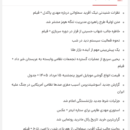
نظرات شنیدنی نیک آفرید سماواتی درباره مهدی پاکدل + فیلم
متن اولیۀ طرح راهبردی مدیریت تنگه هرمز منتشر شد
خاطره جالب شهاب حسینی از فرار در دوره سربازی + فیلم
نحوه فعالیت سیستم دید در شب
یک پیش‌بینی مهم از آینده بازار طلا
یحیی سریع از عملیات گسترده تجمعات نظامی وابسته به عربستان خبر داد +
فیلم
قیمت انواع گوشی موبایل امروز پنجشنبه ۱۵ مرداد ۱۴۰۵ + جدول
گزارش جدید آسوشیتدپرس آسیب مغزی صدها نظامی آمریکایی در جنگ علیه
ایران
جزئیات شرط جدید بازنشستگی اعلام شد
استوری مهدی طارمی برای ستاره اینتر + عکس
گران‌ترین خرید تاریخ رئال مادرید رونمایی شد
روایت جالب نیک آفرین سماواتی از هم بازی شدن با امین تارخ + فیلم