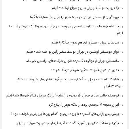
یک روایت جالب از زبان بدن و انواع لبخند + فیلم
بهره گیری از معماری ایرانی در طرح های ایتالیایی برا مقابله با گرما
پادشاه کوه ها در منظومه شمسی / اورست در برابر این هیولا یک شوخی است +
فیلم
هنرنمایی روزبه حصاری آن هم بدون بدلکار + فیلم
آوای موسیقی اوشین در تهران توسط سفیر ژاپن نواخته شد + فیلم
دادستان تهران از توقیف گسترده اموال شرکت‌های تراستی خبر داد
تغییر در شرایط بازنشستگی؛ شرط جدید اعلام شد
شاهکار طبیعت در دل سنگ؛ تومسونیت چگونه نقش‌های خیره‌کننده خلق
می‌کند؟+فیلم
توصیف جالب هادی حجازی‌فر درباره ی "سایه" بازیگر سریال کلاغ خبرساز شد+فیلم
ایران تعرفه ۷ درصدی تردد از تنگه هرمز را ابلاغ کرد
پیش‌بینی بارش‌های گسترده با ورود ال‌نینو؛ کدام روزها پربارش‌تر خواهند بود؟
ترکیه از مذاکرات ایران و آمریکا گفت؛ تأکید فیدان بر ضرورت مهار اسرائیل