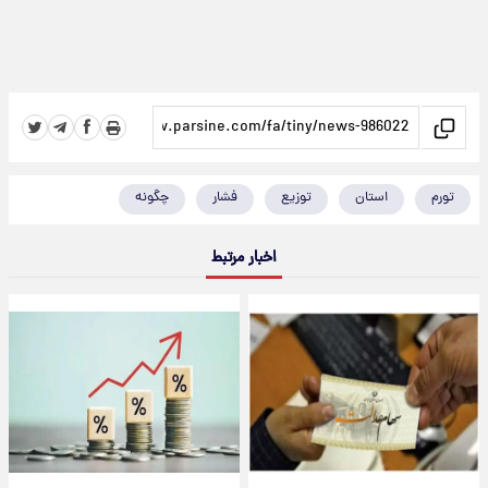
تورم
استان
توزیع
فشار
چگونه
اخبار مرتبط