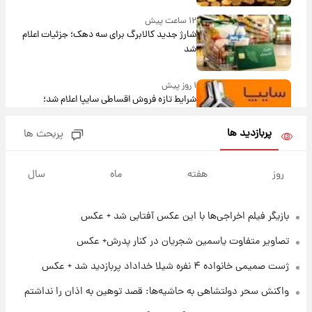
۱۲ ساعت پیش
شارژ جدید کالابرگ برای سه دهک؛ جزئیات اعلام
شد
۱ روز پیش
شرایط تازه فروش اقساطی سایپا اعلام شد؛
شاهین، کوییک، اطلس، سهند و ساینا با اقساط
بلندمدت + جدول
پربازدید ها
پربحث ها
۱ روز پیش
سیگنال‌های جدید برای بازار طلا؛ پیش‌بینی
روز
هفته
ماه
سال
قیمت سکه و طلا فردا
بازیگر فیلم اخراجی‌ها با این عکس آفتابی شد + عکس
۱۷ ساعت پیش
فال حافظ پنجشنبه ۱۵ مرداد ماه ۱۴۰۵
تصاویر متفاوت یاسمین شجریان در کنار پدرش+ عکس
ژست صمیمی خانواده ۴ نفره شیلا خداداد پربازدید شد + عکس
۱۸ ساعت پیش
واکنش سحر دولتشاهی به حاشیه‌ها: قصد توهین به اذان را نداشتم
فال قهوه روزانه پنجشنبه ۱۵ مرداد ماه ۱۴۰۵