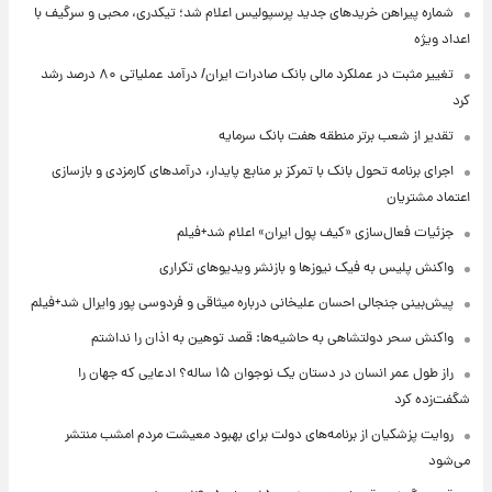
شماره پیراهن خریدهای جدید پرسپولیس اعلام شد؛ تیکدری، محبی و سرگیف با
اعداد ویژه
تغییر مثبت در عملکرد مالی بانک صادرات ایران/ درآمد عملیاتی ۸۰ درصد رشد
کرد
تقدیر از شعب برتر منطقه هفت بانک سرمایه
اجرای برنامه تحول بانک با تمرکز بر منابع پایدار، درآمدهای کارمزدی و بازسازی
اعتماد مشتریان
جزئیات فعال‌سازی «کیف پول ایران» اعلام شد+فیلم
واکنش پلیس به فیک نیوزها و بازنشر ویدیوهای تکراری
پیش‌بینی جنجالی احسان علیخانی درباره میثاقی و فردوسی پور وایرال شد+فیلم
واکنش سحر دولتشاهی به حاشیه‌ها: قصد توهین به اذان را نداشتم
راز طول عمر انسان در دستان یک نوجوان ۱۵ ساله؟ ادعایی که جهان را
شگفت‌زده کرد
روایت پزشکیان از برنامه‌های دولت برای بهبود معیشت مردم امشب منتشر
می‌شود