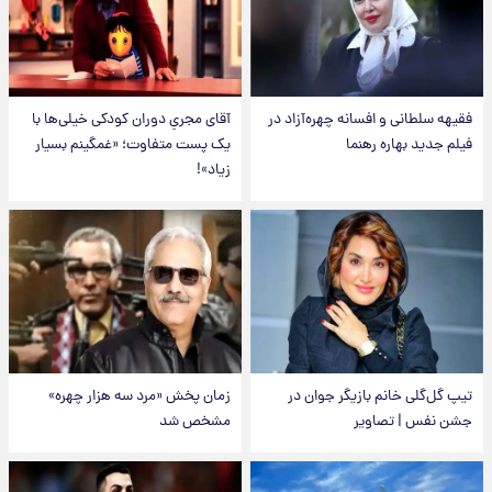
فقیهه سلطانی و افسانه چهره‌آزاد در
آقای مجریِ دوران کودکی خیلی‌ها با
فیلم جدید بهاره رهنما
یک پست متفاوت؛ «غمگینم بسیار
زیاد»!
تیپ گل‌گلی خانم بازیگر جوان در
زمان پخش «مرد سه هزار چهره»
جشن نفس | تصاویر
مشخص شد