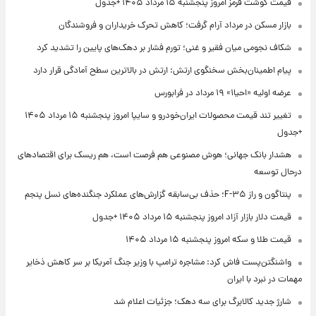
قیمت گوشت قرمز امروز پنجشنبه ۱۵ مرداد ۱۴۰۵ +جدول
بازار مسکن در مرداد آرام گرفت؛ کاهش تحرک خریداران و فروشندگان
شکاف نجومی میان فقیر و غنی؛ تورم فشار بر دهک‌های پایین را تشدید کرد
پیام اطمینان‌بخش سخنگوی ارتش: ارتش در بالاترین سطح آمادگی قرار دارد
عرضه اولیه «احیا۱» ۱۹ مرداد در فرابورس
تغییر تند قیمت محصولات ایران‌خودرو و سایپا امروز پنجشنبه ۱۵ مرداد ۱۴۰۵
+جدول
هشدار بانک جهانی؛ هوش مصنوعی هم فرصت است، هم ریسک برای اقتصادهای
درحال توسعه
پنتاگون و راز F-۳۵؛ حذف بی‌سابقه گزارش‌های عملکرد جنگنده‌های نسل پنجم
قیمت دلار بازار آزاد امروز پنجشنبه ۱۵ مرداد ۱۴۰۵ +جدول
قیمت طلا و سکه امروز پنجشنبه ۱۵ مرداد ۱۴۰۵
واشنگتن‌پست فاش کرد: مشاجره ترامپ با وزیر جنگ آمریکا بر سر کاهش ذخایر
مهمات در نبرد با ایران
شارژ جدید کالابرگ برای سه دهک؛ جزئیات اعلام شد