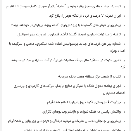
توصیف جالب هادی حجازی‌فر درباره ی "سایه" بازیگر سریال کلاغ خبرساز شد+فیلم
ایران تعرفه ۷ درصدی تردد از تنگه هرمز را ابلاغ کرد
پیش‌بینی بارش‌های گسترده با ورود ال‌نینو؛ کدام روزها پربارش‌تر خواهند بود؟
ترکیه از مذاکرات ایران و آمریکا گفت؛ تأکید فیدان بر ضرورت مهار اسرائیل
شماره پیراهن خریدهای جدید پرسپولیس اعلام شد؛ تیکدری، محبی و سرگیف با
اعداد ویژه
تغییر مثبت در عملکرد مالی بانک صادرات ایران/ درآمد عملیاتی ۸۰ درصد رشد
کرد
تقدیر از شعب برتر منطقه هفت بانک سرمایه
اجرای برنامه تحول بانک با تمرکز بر منابع پایدار، درآمدهای کارمزدی و بازسازی
اعتماد مشتریان
جزئیات فعال‌سازی «کیف پول ایران» اعلام شد+فیلم
واکنش پلیس به فیک نیوزها و بازنشر ویدیوهای تکراری
پیش‌بینی جنجالی احسان علیخانی درباره میثاقی و فردوسی پور وایرال شد+فیلم
واکنش سحر دولتشاهی به حاشیه‌ها: قصد توهین به اذان را نداشتم