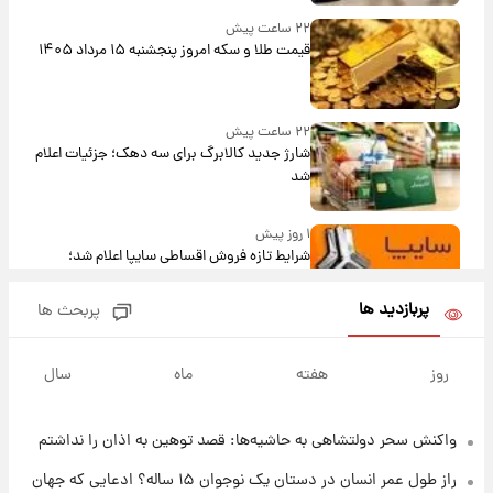
۲۲ ساعت پیش
قیمت طلا و سکه امروز پنجشنبه ۱۵ مرداد ۱۴۰۵
۲۲ ساعت پیش
شارژ جدید کالابرگ برای سه دهک؛ جزئیات اعلام
شد
۱ روز پیش
شرایط تازه فروش اقساطی سایپا اعلام شد؛
شاهین، کوییک، اطلس، سهند و ساینا با اقساط
بلندمدت + جدول
پربازدید ها
پربحث ها
۱ روز پیش
سیگنال‌های جدید برای بازار طلا؛ پیش‌بینی
روز
هفته
ماه
سال
قیمت سکه و طلا فردا
واکنش سحر دولتشاهی به حاشیه‌ها: قصد توهین به اذان را نداشتم
۱ روز پیش
فال حافظ پنجشنبه ۱۵ مرداد ماه ۱۴۰۵
راز طول عمر انسان در دستان یک نوجوان ۱۵ ساله؟ ادعایی که جهان