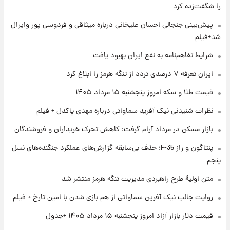
را شگفت‌زده کرد
۱ روز پیش
پیش‌بینی جنجالی احسان علیخانی درباره میثاقی و فردوسی پور وایرال
فال قهوه روزانه پنجشنبه ۱۵ مرداد ماه ۱۴۰۵
شد+فیلم
شرایط تفاهم‌نامه به نفع ایران بهبود یافت
۱ روز پیش
ایران تعرفه ۷ درصدی تردد از تنگه هرمز را ابلاغ کرد
فال روزانه واقعی پنجشنبه ۱۵ مرداد ۱۴۰۵
قیمت طلا و سکه امروز پنجشنبه ۱۵ مرداد ۱۴۰۵
نظرات شنیدنی نیک آفرید سماواتی درباره مهدی پاکدل + فیلم
۱ روز پیش
بازار مسکن در مرداد آرام گرفت؛ کاهش تحرک خریداران و فروشندگان
ارزش سهام عدالت برای امروز چهارشنبه ۱۴ مرداد
+ جدول
پنتاگون و راز F-35؛ حذف بی‌سابقه گزارش‌های عملکرد جنگنده‌های نسل
پنجم
۱ روز پیش
آغاز طرح جدید فروش مشارکت در تولید سایپا؛
متن اولیۀ طرح راهبردی مدیریت تنگه هرمز منتشر شد
نام خودرو، مبلغ پیش پرداخت و زمان تحویل |
روایت جالب نیک آفرین سماواتی از هم بازی شدن با امین تارخ + فیلم
سود مشارکت چند درصد است؟
قیمت دلار بازار آزاد امروز پنجشنبه ۱۵ مرداد ۱۴۰۵ +جدول