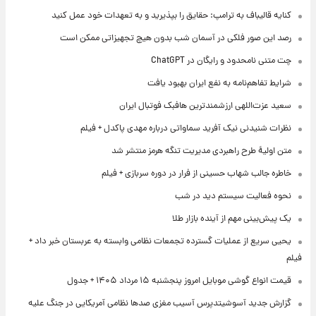
کنایه قالیباف به ترامپ: حقایق را بپذیرید و به تعهدات خود عمل کنید
رصد این صور فلکی در آسمان شب بدون هیچ تجهیزاتی ممکن است
چت متنی نامحدود و رایگان در ChatGPT
شرایط تفاهم‌نامه به نفع ایران بهبود یافت
سعید عزت‌اللهی ارزشمندترین هافبک فوتبال ایران
نظرات شنیدنی نیک آفرید سماواتی درباره مهدی پاکدل + فیلم
متن اولیۀ طرح راهبردی مدیریت تنگه هرمز منتشر شد
خاطره جالب شهاب حسینی از فرار در دوره سربازی + فیلم
نحوه فعالیت سیستم دید در شب
یک پیش‌بینی مهم از آینده بازار طلا
یحیی سریع از عملیات گسترده تجمعات نظامی وابسته به عربستان خبر داد +
فیلم
قیمت انواع گوشی موبایل امروز پنجشنبه ۱۵ مرداد ۱۴۰۵ + جدول
گزارش جدید آسوشیتدپرس آسیب مغزی صدها نظامی آمریکایی در جنگ علیه