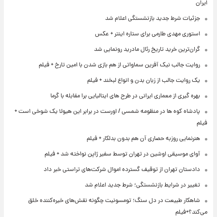
ایران
جزئیات شرط جدید بازنشستگی اعلام شد
استوری مهدی طارمی برای ستاره اینتر + عکس
گران‌ترین خرید تاریخ رئال مادرید رونمایی شد
روایت جالب نیک آفرین سماواتی از هم بازی شدن با امین تارخ + فیلم
یک روایت جالب از زبان بدن و انواع لبخند + فیلم
بهره گیری از معماری ایرانی در طرح های ایتالیایی برا مقابله با گرما
پادشاه کوه ها در منظومه شمسی / اورست در برابر این هیولا یک شوخی است +
فیلم
هنرنمایی روزبه حصاری آن هم بدون بدلکار + فیلم
آوای موسیقی اوشین در تهران توسط سفیر ژاپن نواخته شد + فیلم
دادستان تهران از توقیف گسترده اموال شرکت‌های تراستی خبر داد
تغییر در شرایط بازنشستگی؛ شرط جدید اعلام شد
شاهکار طبیعت در دل سنگ؛ تومسونیت چگونه نقش‌های خیره‌کننده خلق
می‌کند؟+فیلم