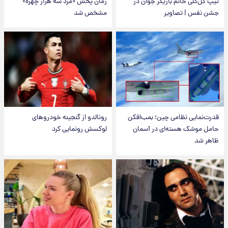
تیپ گل‌گلی خانم بازیگر جوان در
زمان پخش «مرد سه هزار چهره»
جشن نفس | تصاویر
مشخص شد
قدرت‌نمایی نظامی چین؛ بمب‌افکن
رونالدو از گنجینه خودروهای
حامل موشک هسته‌ای در آسمان
لوکسش رونمایی کرد
ظاهر شد