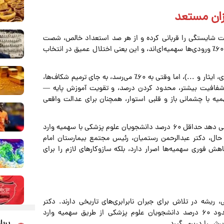
ت شایستگی را قربانی کرده و از هر صد استعداد خالص، شصت
درصدشان را به حاشیه رانده است. آمارها این را فریاد می‌زنند: ۶۰٪ ورودی‌ها سهمیه‌ای‌اند، و این یعنی اختلال عمیق در انتخاب
البته سهمیه‌ها ریشه در نیازهای اجتماعی دارند (عدالت منطقه‌ای، ایثار و ...)، اما وقتی به ۶۰٪ می‌رسد، به جای ترمیم شکاف‌ها،
 شفافیت بیشتر، محدود کردن درصد، و تقویت آموزش پایه —
همیه با چشمانی باز و قلبی استوار، همچنان برای عدالت واقعی
اظهارات مسئولان و دست اندرکاران در سیستم سلامت نشان می دهد حداقل ۶۰ درصد دانشجویان علوم پزشکی با سهمیه وارد
م داوطلبان آزاد تنها ۴۰ درصد است. حال، دکتر عبدالرحمن رستمیان، رئیس مجتمع بیمارستان امام
 کاهش فوری سهمیه‌ها اصرار دارد، بلکه سازوکارهای لازم را برای
، ریشه در تلاش برای جبران نابرابری‌های تاریخی دارند. دکتر
جعفریان قائم مقام وزیر بهداشت، صراحتاً اعلام کرده که حدود ۶۰ درصد دانشجویان علوم پزشکی از طریق سهمیه وارد
پربا