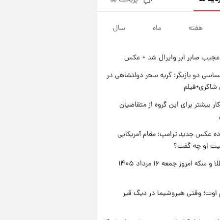
پربحث ها
جزئیات فعال‌سازی «کیف پول
ایران» اعلام شد+فیلم
هفته
ماه
سال
۱ روز پیش
تغییر تند قیمت محصولات
ایران‌خودرو و سایپا امروز پنجشنبه
عجیب صابر ابر وایرال شد + عکس
۱۵ مرداد ۱۴۰۵ +جدول
۱ روز پیش
قیمت طلا و سکه امروز پنجشنبه
اسی دو بازیگر؛ گریه سحر دولتشاهی در
۱۵ مرداد ۱۴۰۵
شاکری+فیلم
۱ روز پیش
کار بیشتر برای این گروه از متقاضیان
شارژ جدید کالابرگ برای سه
دهک؛ جزئیات اعلام شد
ه عکس جدید ترامپ؛ مقام آمریکایی
عیت او چه گفت؟
قیمت طلا و سکه امروز جمعه ۱۶ مرداد ۱۴۰۵
اوت؛ وقتی هیروشیما در دیگ قیر