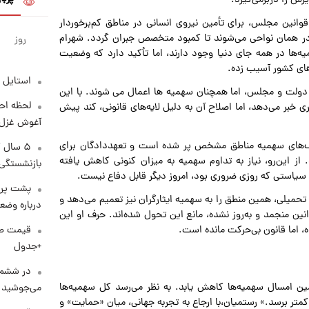
رش را دربرمی‌گیرد.
انین مجلس، برای تأمین نیروی انسانی در مناطق کم‌برخوردار
 همان نواحی می‌شوند تا کمبود متخصص جبران گردد. شهرام
روز
ه‌ها در همه جای دنیا وجود دارند، اما تأکید دارد که وضعیت
های کشور آسیب زده.
استایل 
 دولت و مجلس، اما همچنان سهمیه ها اعمال می شوند. با این
لحظه احس
ی خبر می‌دهد، اما اصلاح آن به دلیل لایه‌های قانونی، کند پیش
آغوش غزل 
یف‌های سهمیه مناطق مشخص پر شده است و تعهددادگان برای
۵ سال 
ز این‌رو، نیاز به تداوم سهمیه به میزان کنونی کاهش یافته
بازنشستگی
استی که روزی ضروری بود، امروز دیگر قابل دفاع نیست.
پشت پرد
تحمیلی، همین منطق را به سهمیه ایثارگران نیز تعمیم می‌دهد و
درباره وض
ین منجمد و به‌روز نشده، مانع این تحول شده‌اند. حرف او این
، اما قانون بی‌حرکت مانده است.
+جدول
در ششم 
ین امسال سهمیه‌ها کاهش یابد. به نظر می‌رسد کل سهمیه‌ها
می‌جوشید
ه ۲۰ درصد و به‌تدریج به ۱۰ درصد و حتی کمتر برسد.» رستمیان،با ارجاع به تجربه جهانی، میان «حمایت» و