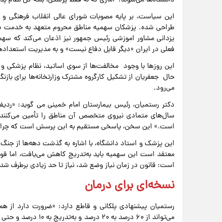
دانشگاه‌ها می‌شوند. آماری که نه فقط پزشکی، بلکه کل نظام پذی
این سیاست، بر پایه مصوبات شورای عالی انقلاب فرهنگی و قو
طراحی شده. پزشکان سهمیه مناطق محروم متعهد به خدمت در
یزدانی مشاور اموزشی رئیس جمهور نیز اذعان می‌کند که سهمی
فعلی در ایران «دیگر قابل دفاع نیست» و به مدیریت استعداد
این روزها با وجود مخالفت‌ها از سوی اساتید، نظام پزشکی و
حال جعفریان از تشکیل کارگروه مشترک وزارتخانه‌ها برای بازنگر
می‌رود.
دکتر رستمیان، رئیس بیمارستان امام خمینی می گوید: «رد
سال‌های متمادی نیروی متخصص آن مناطق را تأمین می‌کنند. ا
است.» این سخن، پاسخی مستقیم به این پرسش است که چرا سی
این پزشک و استاد دانشگاه، با اشاره به گذشت دهه‌ها از جنگ 
معتقد است این سهمیه باید به‌تدریج کاهش می‌یافت، اما قوان
است: قانون در زمان نیاز وضع شد، نیاز تا حد زیادی برطرف شده
نسخه‌ای برای درمان
رستمیان پیشنهادی پلکانی و قاطع دارد: «ضرورت دارد از هم
می‌تواند از ۶۰ درصد ب