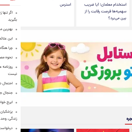
استخدام معلمان؛ آیا ضریب
استرس
سهمیه‌ها فرصت رقابت را از
اگر تنها 
بین می‌برد؟
بگیرید
بهترین م
این علائ
چرا هنگام
نحوه مصرف
روزنامه ع
نیست
احتمال د
جنجال جد
ایرج خوا
پزشکیان:
جره
زندگی، وحد
درخواست 