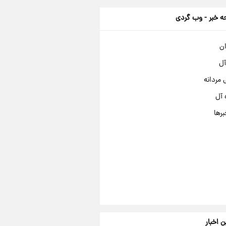
 خبر - وب گردی
ان
آل
مردانه
 آل
برها
ن اخبار