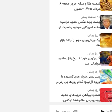
قیمت طلا و سکه امروز جمعه ۱۶
مرداد ۱۴۰۵ +جدول
۲۰ ساعت پیش
پشت پرده عکس جدید ترامپ؛
مقام آمریکایی درباره وضعیت او
چه گفت؟
۱ روز پیش
یک پیش‌بینی مهم از آینده بازار
طلا
۱ روز پیش
گران‌ترین خرید تاریخ رئال مادرید
رونمایی شد
۱ روز پیش
پیش‌بینی بارش‌های گسترده با
ورود ال‌نینو؛ کدام روزها پربارش‌تر
خواهند بود؟
۱ روز پیش
شماره پیراهن خریدهای جدید
پرسپولیس اعلام شد؛ تیکدری،
محبی و سرگیف با اعداد ویژه
۱ روز پیش
زدید ها