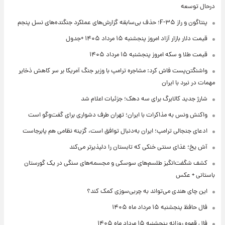
درحال توسعه
پنتاگون و راز F-۳۵؛ حذف بی‌سابقه گزارش‌های عملکرد جنگنده‌های نسل پنجم
قیمت دلار بازار آزاد امروز پنجشنبه ۱۵ مرداد ۱۴۰۵ +جدول
قیمت طلا و سکه امروز پنجشنبه ۱۵ مرداد ۱۴۰۵
واشنگتن‌پست فاش کرد: مشاجره ترامپ با وزیر جنگ آمریکا بر سر کاهش ذخایر
مهمات در نبرد با ایران
شارژ جدید کالابرگ برای سه دهک؛ جزئیات اعلام شد
واکنش ونس به مذاکرات با ایران؛ تهران طرف دشواری برای گفت‌وگو است
ادعای جنجالی ترامپ؛ ایران به‌دنبال توافق است، گزینه نظامی هم پابرجاست
آش یخ؛ غذای سنتی خنکی که تابستان را دلپذیرتر می‌کند
کشف شگفت‌انگیز طلسم‌های سوسکی و مجسمه‌های سنگی در یک گورستان
باستانی + عکس
این چای هندی می‌تواند به چربی‌سوزی کمک کند؟
فال حافظ پنجشنبه ۱۵ مرداد ماه ۱۴۰۵
فال قهوه روزانه پنجشنبه ۱۵ مرداد ماه ۱۴۰۵