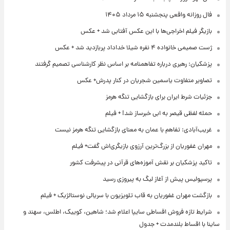
فال روزانه واقعی پنجشنبه ۱۵ مرداد ۱۴۰۵
بازیگر فیلم اخراجی‌ها با این عکس آفتابی شد + عکس
ژست صمیمی خانواده ۴ نفره شیلا خداداد پربازدید شد + عکس
پزشکیان: رهبری درباره تفاهمنامه بر اساس نظر کارشناسی تصمیم گرفتند
تصاویر متفاوت یاسمین شجریان در کنار پدرش+ عکس
جزئیات شرط ایران برای بازگشایی تنگه هرمز
حمله لفظی قیصر به ابی خبرساز شد! + فیلم
غریب‌آبادی: تفاهم با عمان به معنای بازگشایی تنگه هرمز نیست
مهران غفوریان از بزرگ‌ترین آرزوی بازیگری‌اش گفت+ فیلم
تاکید پزشکیان بر نقش آموزه‌های قرآنی در پیشرفت کشور
پرسپولیس پیش از آغاز لیگ به پیروزی رسید
بازگشت مهران غفوریان به قاب تلویزیون با سریالی نوستالژیک + فیلم
شرایط تازه فروش اقساطی سایپا اعلام شد؛ شاهین، کوییک، اطلس، سهند و
ساینا با اقساط بلندمدت + جدول