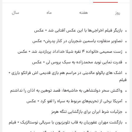
۱۵ ساعت پیش
فال قهوه روزانه پنجشنبه ۱۵ مرداد ماه ۱۴۰۵
روز
هفته
ماه
سال
بازیگر فیلم اخراجی‌ها با این عکس آفتابی شد + عکس
۱۶ ساعت پیش
فال روزانه واقعی پنجشنبه ۱۵ مرداد ۱۴۰۵
تصاویر متفاوت یاسمین شجریان در کنار پدرش+ عکس
ژست صمیمی خانواده ۴ نفره شیلا خداداد پربازدید شد + عکس
۲۳ ساعت پیش
قدرت نمایی نوید محمدزاده به سبک بروس لی + عکس
ارزش سهام عدالت برای امروز چهارشنبه ۱۴ مرداد
+ جدول
اشک های پائولو مالدینی در مراسم هم بازی قدیمی اش فرانکو بارزی +
فیلم
۱ روز پیش
واکنش سحر دولتشاهی به حاشیه‌ها: قصد توهین به اذان را نداشتم
آغاز طرح جدید فروش مشارکت در تولید سایپا؛
نام خودرو، مبلغ پیش پرداخت و زمان تحویل |
آمریکا برخی از تحریم‌های مربوط به سپاه را لغو کرد + عکس
سود مشارکت چند درصد است؟
جزئیات شرط ایران برای بازگشایی تنگه هرمز
۱ روز پیش
زمان پخش «مرد سه هزار چهره» مشخص شد
بازگشت مهران غفوریان به قاب تلویزیون با سریالی نوستالژیک + فیلم