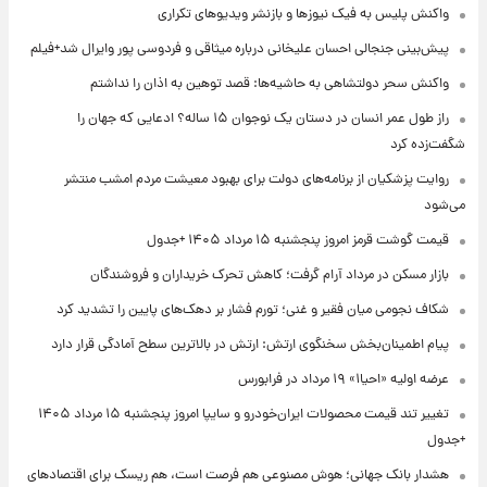
واکنش پلیس به فیک نیوزها و بازنشر ویدیوهای تکراری
پیش‌بینی جنجالی احسان علیخانی درباره میثاقی و فردوسی پور وایرال شد+فیلم
واکنش سحر دولتشاهی به حاشیه‌ها: قصد توهین به اذان را نداشتم
راز طول عمر انسان در دستان یک نوجوان ۱۵ ساله؟ ادعایی که جهان را
شگفت‌زده کرد
روایت پزشکیان از برنامه‌های دولت برای بهبود معیشت مردم امشب منتشر
می‌شود
قیمت گوشت قرمز امروز پنجشنبه ۱۵ مرداد ۱۴۰۵ +جدول
بازار مسکن در مرداد آرام گرفت؛ کاهش تحرک خریداران و فروشندگان
شکاف نجومی میان فقیر و غنی؛ تورم فشار بر دهک‌های پایین را تشدید کرد
پیام اطمینان‌بخش سخنگوی ارتش: ارتش در بالاترین سطح آمادگی قرار دارد
عرضه اولیه «احیا۱» ۱۹ مرداد در فرابورس
تغییر تند قیمت محصولات ایران‌خودرو و سایپا امروز پنجشنبه ۱۵ مرداد ۱۴۰۵
+جدول
هشدار بانک جهانی؛ هوش مصنوعی هم فرصت است، هم ریسک برای اقتصادهای