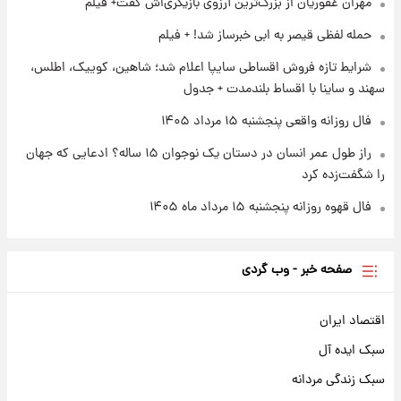
مهران غفوریان از بزرگ‌ترین آرزوی بازیگری‌اش گفت+ فیلم
۱ روز پیش
حمله لفظی قیصر به ابی خبرساز شد! + فیلم
کار استقلال و رامین رضاییان رسما تمام شد +
عکس / خداحافظی صمیمانه آبی ها با رامین!
شرایط تازه فروش اقساطی سایپا اعلام شد؛ شاهین، کوییک، اطلس،
سهند و ساینا با اقساط بلندمدت + جدول
فال روزانه واقعی پنجشنبه ۱۵ مرداد ۱۴۰۵
راز طول عمر انسان در دستان یک نوجوان ۱۵ ساله؟ ادعایی که جهان
را شگفت‌زده کرد
فال قهوه روزانه پنجشنبه ۱۵ مرداد ماه ۱۴۰۵
صفحه خبر - وب گردی
اقتصاد ایران
سبک ایده آل
سبک زندگی مردانه