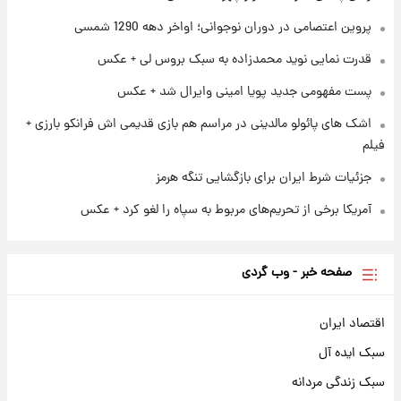
پروین اعتصامی در دوران نوجوانی؛ اواخر دهه 1290 شمسی
۲۳ ساعت پیش
قدرت‌نمایی نظامی چین؛ بمب‌افکن حامل موشک
قدرت نمایی نوید محمدزاده به سبک بروس لی + عکس
هسته‌ای در آسمان ظاهر شد
پست مفهومی جدید پویا امینی وایرال شد + عکس
اشک های پائولو مالدینی در مراسم هم بازی قدیمی اش فرانکو بارزی +
فیلم
جزئیات شرط ایران برای بازگشایی تنگه هرمز
آمریکا برخی از تحریم‌های مربوط به سپاه را لغو کرد + عکس
صفحه خبر - وب گردی
اقتصاد ایران
سبک ایده آل
سبک زندگی مردانه