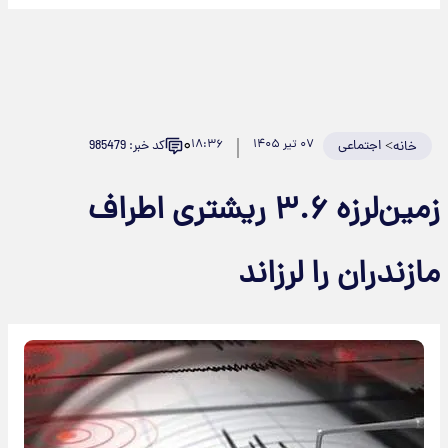
۰
>
اجتماعی
۰۷ تیر ۱۴۰۵
۱۸:۳۶
کد خبر: 985479
خانه
زمین‌لرزه ۳.۶ ریشتری اطراف
مازندران را لرزاند