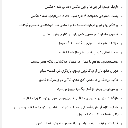
بازیگر فیلم اخراجی‌ها با این عکس آفتابی شد + عکس
ژست صمیمی خانواده ۴ نفره شیلا خداداد پربازدید شد + عکس
پزشکیان: رهبری درباره تفاهمنامه بر اساس نظر کارشناسی تصمیم گرفتند
تصاویر متفاوت یاسمین شجریان در کنار پدرش+ عکس
جزئیات شرط ایران برای بازگشایی تنگه هرمز
حمله لفظی قیصر به ابی خبرساز شد! + فیلم
غریب‌آبادی: تفاهم با عمان به معنای بازگشایی تنگه هرمز نیست
مهران غفوریان از بزرگ‌ترین آرزوی بازیگری‌اش گفت+ فیلم
تاکید پزشکیان بر نقش آموزه‌های قرآنی در پیشرفت کشور
پرسپولیس پیش از آغاز لیگ به پیروزی رسید
بازگشت مهران غفوریان به قاب تلویزیون با سریالی نوستالژیک + فیلم
شرایط تازه فروش اقساطی سایپا اعلام شد؛ شاهین، کوییک، اطلس، سهند و
ساینا با اقساط بلندمدت + جدول
قابلیت پرطرفدار آیفون راهی رایانه‌های ویندوزی شد+ عکس