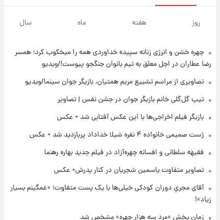
۲۱ ساعت پیش
آغاز طرح جدید فروش مشارکت در تولید سایپا؛
روز
هفته
ماه
سال
نام خودرو، مبلغ پیش پرداخت و زمان تحویل |
سود مشارکت چند درصد است؟
چهره خشن و انرژی زنانه سپیده خداوردی همه را میخکوب کرد؛ همسر
۲۲ ساعت پیش
زمان پخش «مرد سه هزار چهره» مشخص شد
رضا عطاران در اجل معلق به تیم بانوان جنگجو پیوست!/ویدیو
تصاویری از مراسم تشییع مریم همتیان، بازیگر جوان سینما/ویدیو
۲۳ ساعت پیش
تیپ گل‌گلی خانم بازیگر جوان در جشن نفس | تصاویر
کار استقلال و رامین رضاییان رسما تمام شد +
بازیگر فیلم اخراجی‌ها با این عکس آفتابی شد + عکس
عکس / خداحافظی صمیمانه آبی ها با رامین!
ژست صمیمی خانواده ۴ نفره شیلا خداداد پربازدید شد + عکس
۲۳ ساعت پیش
فقیهه سلطانی و افسانه چهره‌آزاد در فیلم جدید بهاره رهنما
آتش اختلاف در اینستاگرام؛ تمجید از حردانی به
مذاق رضاییان خوش نیامد+عکس
تصاویر متفاوت یاسمین شجریان در کنار پدرش+ عکس
آقای مجریِ دوران کودکی خیلی‌ها با یک پست متفاوت؛ «غمگینم بسیار
۲۳ ساعت پیش
زیاد»!
پروین اعتصامی در دوران نوجوانی؛ اواخر دهه
۱۲۹۰ شمسی
زمان پخش «مرد سه هزار چهره» مشخص شد