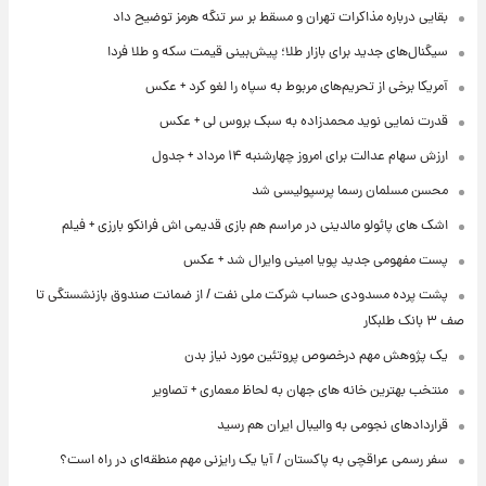
بقایی درباره مذاکرات تهران و مسقط بر سر تنگه هرمز توضیح داد
سیگنال‌های جدید برای بازار طلا؛ پیش‌بینی قیمت سکه و طلا فردا
آمریکا برخی از تحریم‌های مربوط به سپاه را لغو کرد + عکس
قدرت نمایی نوید محمدزاده به سبک بروس لی + عکس
ارزش سهام عدالت برای امروز چهارشنبه ۱۴ مرداد + جدول
محسن مسلمان رسما پرسپولیسی شد
اشک های پائولو مالدینی در مراسم هم بازی قدیمی اش فرانکو بارزی + فیلم
پست مفهومی جدید پویا امینی وایرال شد + عکس
پشت پرده‌ مسدودی حساب شرکت ملی نفت / از ضمانت صندوق بازنشستگی تا
صف ۳ بانک طلبکار
یک پژوهش مهم درخصوص پروتئین مورد نیاز بدن
منتخب بهترین خانه های جهان به لحاظ معماری + تصاویر
قراردادهای نجومی به والیبال ایران هم رسید
سفر رسمی عراقچی به پاکستان / آیا یک رایزنی مهم منطقه‌ای در راه است؟