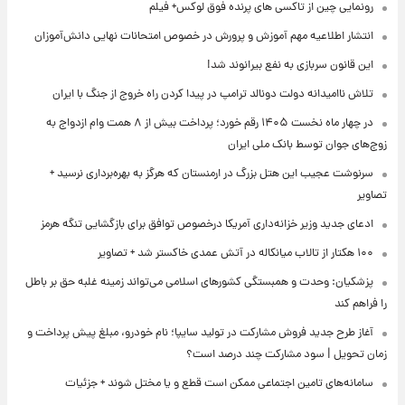
رونمایی چین از تاکسی های پرنده فوق لوکس+ فیلم
انتشار اطلاعیه مهم آموزش و پرورش در خصوص امتحانات نهایی دانش‌آموزان
این قانون سربازی به نفع بیرانوند شد!
تلاش ناامیدانه‌ دولت دونالد ترامپ در پیدا کردن راه خروج از جنگ با ایران
در چهار ماه نخست ۱۴۰۵ رقم خورد؛ پرداخت بیش از ۸ همت وام ازدواج به
زوج‌های جوان توسط بانک ملی ایران
سرنوشت عجیب این هتل بزرگ در ارمنستان که هرگز به بهره‌برداری نرسید +
تصاویر
ادعای جدید وزیر خزانه‌داری آمریکا درخصوص توافق برای بازگشایی تنگه هرمز
۱۰۰ هکتار از تالاب میانکاله در آتش عمدی خاکستر شد + تصاویر
پزشکیان: وحدت و همبستگی کشورهای اسلامی می‌تواند زمینه غلبه حق بر باطل
را فراهم کند
آغاز طرح جدید فروش مشارکت در تولید سایپا؛ نام خودرو، مبلغ پیش پرداخت و
زمان تحویل | سود مشارکت چند درصد است؟
سامانه‌های تامین اجتماعی ممکن است قطع و یا مختل شوند + جزئیات