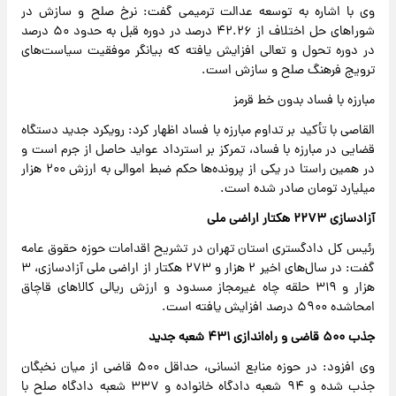
وی با اشاره به توسعه عدالت ترمیمی گفت: نرخ صلح و سازش در
شوراهای حل اختلاف از ۴۲.۲۶ درصد در دوره قبل به حدود ۵۰ درصد
در دوره تحول و تعالی افزایش یافته که بیانگر موفقیت سیاست‌های
ترویج فرهنگ صلح و سازش است.
مبارزه با فساد بدون خط قرمز
القاصی با تأکید بر تداوم مبارزه با فساد اظهار کرد: رویکرد جدید دستگاه
قضایی در مبارزه با فساد، تمرکز بر استرداد عواید حاصل از جرم است و
در همین راستا در یکی از پرونده‌ها حکم ضبط اموالی به ارزش ۲۰۰ هزار
میلیارد تومان صادر شده است.
آزادسازی ۲۲۷۳ هکتار اراضی ملی
رئیس کل دادگستری استان تهران در تشریح اقدامات حوزه حقوق عامه
گفت: در سال‌های اخیر ۲ هزار و ۲۷۳ هکتار از اراضی ملی آزادسازی، ۳
هزار و ۳۱۹ حلقه چاه غیرمجاز مسدود و ارزش ریالی کالاهای قاچاق
امحاشده ۵۹۰۰ درصد افزایش یافته است.
جذب ۵۰۰ قاضی و راه‌اندازی ۴۳۱ شعبه جدید
وی افزود: در حوزه منابع انسانی، حداقل ۵۰۰ قاضی از میان نخبگان
جذب شده و ۹۴ شعبه دادگاه خانواده و ۳۳۷ شعبه دادگاه صلح با