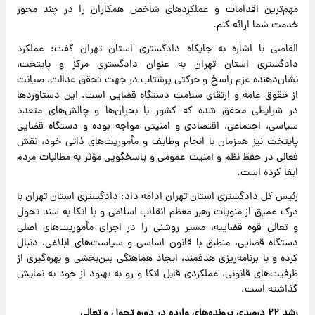
مهم‌ترین اقدامات و عملکردهای شاخص همکاران را در چند محور
خدمت شما ارائه کنم.
القاصی با اشاره به جایگاه دادگستری استان تهران گفت: عملکرد
دادگستری استان تهران به عنوان دادگستری مرکز و پایتخت،
نشان‌دهنده عزم راسخ و حرکتی پرشتاب در جهت تحقق عدالت، صیانت
از حقوق عامه و ارتقای سلامت دستگاه قضایی است. این دستاوردها
در شرایطی محقق شده که کشور با بحران‌ها و چالش‌های متعدد
سیاسی، اجتماعی، اقتصادی و امنیتی مواجه بوده و دستگاه قضایی
پایتخت نیز همزمان با انجام وظایف و مأموریت‌های ذاتی خود، نقش
فعالی در حفظ نظم و امنیت عمومی و پاسخگویی مؤثر به مطالبات مردم
ایفا کرده است.
رئیس کل دادگستری استان تهران ادامه داد: دادگستری استان تهران با
درک عمیق از منویات رهبر معظم انقلاب اسلامی و با اتکا به سند تحول
و تعالی قوه قضاییه، مسیر روشنی را در اجرای مأموریت‌های اصلی
دستگاه قضایی، منطبق با قانون اساسی و سیاست‌های ابلاغی، دنبال
کرده و با برنامه‌ریزی هدفمند، ایجاد هماهنگی بین‌بخشی و بهره‌گیری از
ظرفیت‌های قانونی، عملکردی قابل اتکا و رو به بهبود از خود به نمایش
گذاشته است.
رشد ۲۲ درصدی پرونده‌های وارده در دوره تحول و تعالی