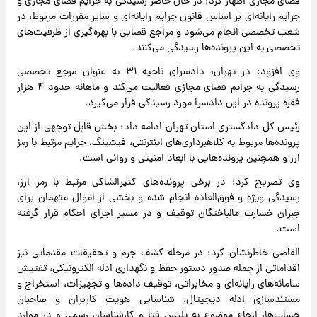
فضای مجازی اظهار کرد: در حال حاضر رسیدگی به جرایم فضای مجازی و
جرایم رایانه‌ای بر اساس قانون جرایم رایانه‌ای و سایر مقررات مربوط، در
شعب تخصصی انجام می‌شود و مراجع قضایی با بهره‌گیری از ظرفیت‌های
تخصصی به این پرونده‌ها رسیدگی می‌کنند.
وی افزود: در تهران، دادسرای ناحیه ۳۱ به عنوان مرجع تخصصی
رسیدگی به جرایم فضای مجازی فعالیت می‌کند و ماهانه حدود ۴ هزار
فقره پرونده در این دادسرا مورد رسیدگی قرار می‌گیرد.
رئیس کل دادگستری استان تهران ادامه داد: بخش قابل توجهی از این
پرونده‌ها مربوط به کلاهبرداری‌های اینترنتی، فیشینگ، جرایم مرتبط با رمز
ارز و همچنین پرونده‌هایی با ابعاد امنیتی و روانی است.
وی تصریح کرد: در برخی پرونده‌های کثیرالشاکی مرتبط با رمز ارز،
رسیدگی ویژه و فوق‌العاده انجام شده و بخشی از اموال متهمان برای
جبران خسارت مالباختگان توقیف و در مسیر اجرای احکام قرار گرفته
است.
القاصی خاطرنشان کرد: در مرحله کشف جرم و تحقیقات مقدماتی نیز
اقداماتی از جمله صدور دستور حفظ و نگهداری ادله الکترونیکی، تفتیش
سامانه‌های رایانه‌ای و مخابراتی، توقیف داده‌ها و تجهیزات، استخراج و
مستندسازی ادله دیجیتال، شناسایی هویت کاربران و صاحبان
حساب‌ها، ارجاع موضوع به پلیس فتا و کارشناسان رسمی و در موارد