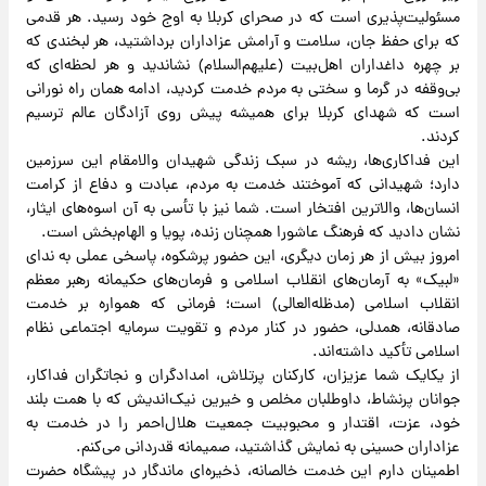
مسئولیت‌پذیری است که در صحرای کربلا به اوج خود رسید. هر قدمی
که برای حفظ جان، سلامت و آرامش عزاداران برداشتید، هر لبخندی که
بر چهره داغداران اهل‌بیت (علیهم‌السلام) نشاندید و هر لحظه‌ای که
بی‌وقفه در گرما و سختی به مردم خدمت کردید، ادامه همان راه نورانی
است که شهدای کربلا برای همیشه پیش روی آزادگان عالم ترسیم
کردند.
این فداکاری‌ها، ریشه در سبک زندگی شهیدان والامقام این سرزمین
دارد؛ شهیدانی که آموختند خدمت به مردم، عبادت و دفاع از کرامت
انسان‌ها، والاترین افتخار است. شما نیز با تأسی به آن اسوه‌های ایثار،
نشان دادید که فرهنگ عاشورا همچنان زنده، پویا و الهام‌بخش است.
امروز بیش از هر زمان دیگری، این حضور پرشکوه، پاسخی عملی به ندای
«لبیک» به آرمان‌های انقلاب اسلامی و فرمان‌های حکیمانه رهبر معظم
انقلاب اسلامی (مدظله‌العالی) است؛ فرمانی که همواره بر خدمت
صادقانه، همدلی، حضور در کنار مردم و تقویت سرمایه اجتماعی نظام
اسلامی تأکید داشته‌اند.
از یکایک شما عزیزان، کارکنان پرتلاش، امدادگران و نجاتگران فداکار،
جوانان پرنشاط، داوطلبان مخلص و خیرین نیک‌اندیش که با همت بلند
خود، عزت، اقتدار و محبوبیت جمعیت هلال‌احمر را در خدمت به
عزاداران حسینی به نمایش گذاشتید، صمیمانه قدردانی می‌کنم.
اطمینان دارم این خدمت خالصانه، ذخیره‌ای ماندگار در پیشگاه حضرت