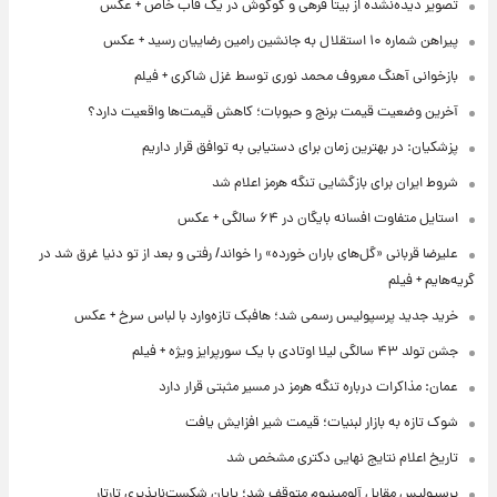
تصویر دیده‌نشده از بیتا فرهی و گوگوش در یک قاب خاص + عکس
پیراهن شماره ۱۰ استقلال به جانشین رامین رضاییان رسید + عکس
بازخوانی آهنگ معروف محمد نوری توسط غزل شاکری + فیلم
آخرین وضعیت قیمت برنج و حبوبات؛ کاهش قیمت‌ها واقعیت دارد؟
پزشکیان: در بهترین زمان برای دستیابی به توافق قرار داریم
شروط ایران برای بازگشایی تنگه هرمز اعلام شد
استایل متفاوت افسانه بایگان در ۶۴ سالگی + عکس
علیرضا قربانی «گل‌های باران خورده» را خواند/ رفتی و بعد از تو دنیا غرق شد در
گریه‌هایم + فیلم
خرید جدید پرسپولیس رسمی شد؛ هافبک تازه‌وارد با لباس سرخ + عکس
جشن تولد ۴۳ سالگی لیلا اوتادی با یک سورپرایز ویژه + فیلم
عمان: مذاکرات درباره تنگه هرمز در مسیر مثبتی قرار دارد
شوک تازه به بازار لبنیات؛ قیمت شیر افزایش یافت
تاریخ اعلام نتایج نهایی دکتری مشخص شد
پرسپولیس مقابل آلومینیوم متوقف شد؛ پایان شکست‌ناپذیری تارتار