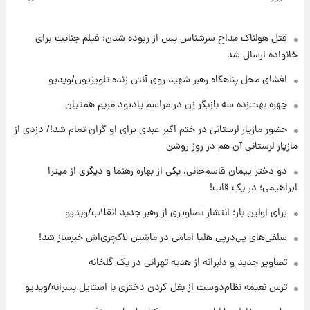
پول به معشوقه با درآمد یوفا
قتل هولناک مداح سرشناس پس از ربوده شدن؛ فیلم جنایت برای
۱۸ ساعت پیش
هشدار درباره کمبود یک ماده معدنی؛ خطر
خانواده ارسال شد
آلزایمر و زوال عقل افزایش می‌یابد؟
افشای محل پناهگاه‌ رهبر شهید روی آنتن زنده تلویزیون/ویدیو
۱۸ ساعت پیش
چهره بهت‌زده سه بازیگر زن در مراسم یادبود مریم همتیان
انتقاد تند پیمان طالبی از مسئولان استقلال در
حضور مازیار لرستانی در ختم اکبر عبدی برای او گران تمام شد!/ دزدی از
پی رفتن رامین رضاییان+ عکس
مازیار لرستانی آن هم در روز روشن
۱۸ ساعت پیش
دو دختر پیمان قاسم‌خانی، یکی از بهاره رهنما و دیگری از میترا
قیمت گوشت گوساله و گوسفند امروز شنبه ۱۷
ابراهیمی؛ در یک قاب!
مرداد ۱۴۰۵ +جدول
برای اولین بار؛ انتشار تصاویری از رهبر جدید انقلاب/ویدیو
۱۹ ساعت پیش
سلفی‌های پی‌درپی هلیا امامی در ماشین لاکچری‌اش خبرساز شد!
با قدرتمندترین و بادوام ترین تانک جهان آشنا
شوید+ فیلم
تصاویر جدید و دلبرانه از هدیه تهرانی در یک گلخانه
ترس نعیمه نظام‌دوست از بغل کردن دختری با استایل پسرانه/ویدیو
۲۰ ساعت پیش