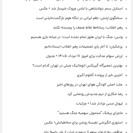
استایل سحر دولتشاهی با لباس چروک خبرساز شد + عکس
سخنگوی ارتش: نظم ایرانی در تنگه هرمز بازگشت‌ناپذیر است
رهبر انقلاب: رسانه‌ها نقاط ضعف را برجسته نکنند
ونس: جنگ با ایران هنوز تمام نشده است؛ در میانه بازی هستیم
پزشکیان: تا آخر پای تصمیمات رهبر انقلاب ایستاده‌ایم
ارزش سهام عدالت برای امروز ۱۷ مرداد ۱۴۰۵ + جدول
بهترین تعمیرگاه گیربکس اتوماتیک جیلی در تهران کدام است؟
آخرین خبر از پرونده کلثوم اکبری
علت اصلی آلودگی هوای تهران در روزهای اخیر
رضا شکاری از تیم جدیدش رونمایی کرد
لیونل مسی عزادار شد! + جزئیات
ماجرای پیامک "مشمول سهمیه جنگ هستید"
استوری انگیزشی نفیسه روشن برای مخاطبانش+ عکس
عراقچی به ادعای سهم ۱۱ درصدی ایران از خزر پاسخ داد