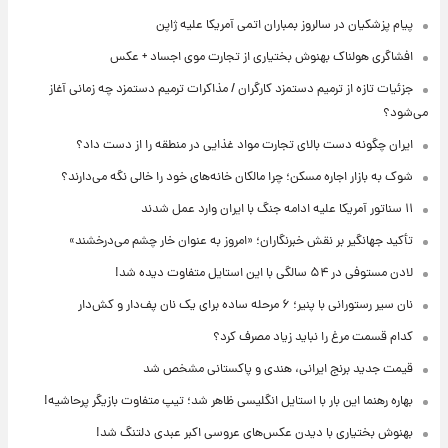
پیام پزشکیان در سالروز بمباران اتمی آمریکا علیه ژاپن
افشاگری هولناک بهنوش بختیاری از تجارت موی اجساد + عکس
جزئیات تازه از ترمیم دستمزد کارگران / مذاکرات ترمیم دستمزد چه زمانی آغاز
می‌شود؟
ایران چگونه دست بالای تجارت مواد غذایی در منطقه را از دست داد؟
شوک به بازار اجاره مسکن؛ چرا مالکان خانه‌های خود را خالی نگه می‌دارند؟
۱۱ سناتور آمریکا علیه ادامه جنگ با ایران وارد عمل شدند
تأکید جهانگیر بر نقش خبرنگاران؛ «امروز به عنوان خار چشم می‌درخشند»
لادن مستوفی در ۵۴ سالگی با این استایل متفاوت دیده شد!
نان سیر رستورانی با پنیر؛ ۶ مرحله ساده برای یک نان پف‌دار و کش‌دار
کدام قسمت مرغ را نباید زیاد مصرف کرد؟
قیمت جدید برنج ایرانی، هندی و پاکستانی مشخص شد
بهاره رهنما این بار با استایل انگلیسی ظاهر شد؛ تیپ متفاوت بازیگر پرحاشیه!
بهنوش بختیاری با دیدن عکس‌های عروسی اکبر عبدی دلتنگ شد!