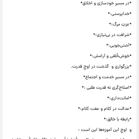
*در مسیرِ خودسازی و اخلاق*
*خداپرستی:*
*عزتِ مرگ:*
*شرافت در بی‌نیازی:*
*آشتی‌جویی:*
*خوش‌خُلقی و آرامش:*
*بزرگواری و گذشت در اوجِ قدرت.
*در مسیرِ خدمت و اجتماع*
*اصلاح‌گری نه قدرت طلبی :*
*امانت‌داری:*
*عدالت در کلام و عفت کلام:*
*رابطه‌ با خالق:*
و اوجِ این آموزه‌ها این است :