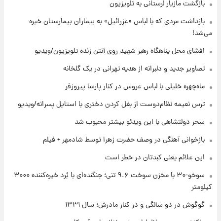
بازگشت مازیار لرستانی به تلویزیون
۲۰ ساعت پیش
بازداشت مردی که با لباس «عزرائیل» به بیماران بیمارستان خیره
یک پیش ‌بینی مهم برای قیمت دلار، طلا و سکه
می‌شد!
شنبه ۱۷ مرداد ۱۴۰۵
افشای محل پناهگاه‌ رهبر شهید روی آنتن زنده تلویزیون/ویدیو
۲۱ ساعت پیش
تصاویر جدید و دلبرانه از هدیه تهرانی در یک گلخانه
بازیکن به درد نخور استقلال با مقصد اروپا این
تیم را ترک کرد!
ماه‌چهره خلیلی با لباس عروس در کنار پارسا پیروزفر
ترس نعیمه نظام‌دوست از بغل کردن دختری با استایل پسرانه/ویدیو
۱ روز پیش
تصاویر کمتر دیده‌شده از شهیدان حاجی‌زاده و
سحر دولتشاهی با این ویدئو بیشتر محبوب شد
باقری؛ فرماندهان شهید هوافضای ایران
بازخوانی آهنگی در وصف حضرت زهرا توسط شادمهر + فیلم
این علائم یعنی کبدتان در خطر است
سوخو-۳۰ با مخزن سوخت ۹.۶ تنی؛ جنگنده‌ای با بُرد خیره‌کننده ۳۰۰۰
کیلومتر
گوگوش در دو سالگی و در کنار مادرش؛ سال ۱۳۳۱