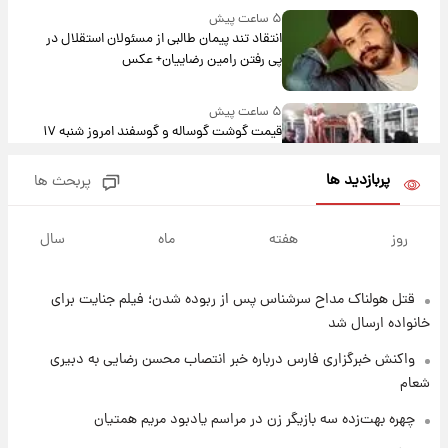
۵ ساعت پیش
انتقاد تند پیمان طالبی از مسئولان استقلال در
پی رفتن رامین رضاییان+ عکس
۵ ساعت پیش
قیمت گوشت گوساله و گوسفند امروز شنبه ۱۷
مرداد ۱۴۰۵ +جدول
پربازدید ها
پربحث ها
۶ ساعت پیش
با قدرتمندترین و بادوام ترین تانک جهان آشنا
روز
هفته
ماه
سال
شوید+ فیلم
قتل هولناک مداح سرشناس پس از ربوده شدن؛ فیلم جنایت برای
۶ ساعت پیش
قیمت طلا ۱۸عیار امروز شنبه ۱۷ مرداد ۱۴۰۵
خانواده ارسال شد
+جدول
واکنش خبرگزاری فارس درباره خبر انتصاب محسن رضایی به دبیری
شعام
۷ ساعت پیش
قیمت محصولات ایران‌خودرو و سایپا امروز شنبه
چهره بهت‌زده سه بازیگر زن در مراسم یادبود مریم همتیان
۱۷ مرداد ۱۴۰۵