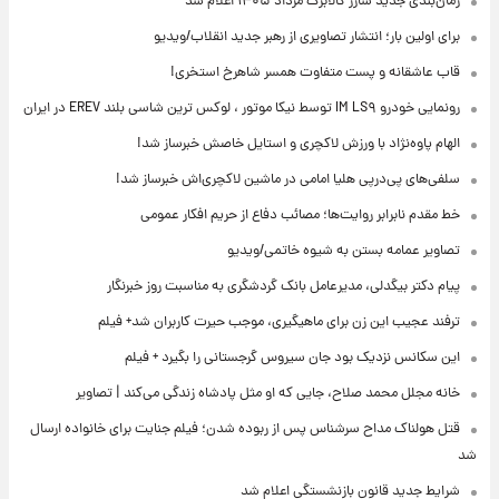
زمان‌بندی جدید شارژ کالابرگ مرداد ۱۴۰۵ اعلام شد
برای اولین بار؛ انتشار تصاویری از رهبر جدید انقلاب/ویدیو
قاب عاشقانه و پست متفاوت همسر شاهرخ استخری!
رونمایی خودرو IM LS۹ توسط نیکا موتور ، لوکس ترین شاسی بلند EREV در ایران
الهام پاوه‌نژاد با ورزش لاکچری و استایل خاصش خبرساز شد!
سلفی‌های پی‌درپی هلیا امامی در ماشین لاکچری‌اش خبرساز شد!
خط مقدم نابرابر روایت‌ها؛ مصائب دفاع از حریم افکار عمومی
تصاویر عمامه بستن به شیوه خاتمی/ویدیو
پیام دکتر بیگدلی، مدیرعامل بانک گردشگری به مناسبت روز خبرنگار
ترفند عجیب این زن برای ماهیگیری، موجب حیرت کاربران شد+ فیلم
این سکانس نزدیک بود جان سیروس گرجستانی را بگیرد + فیلم
خانه مجلل محمد صلاح، جایی که او مثل پادشاه زندگی می‌کند | تصاویر
قتل هولناک مداح سرشناس پس از ربوده شدن؛ فیلم جنایت برای خانواده ارسال
شد
شرایط جدید قانون بازنشستگی اعلام شد