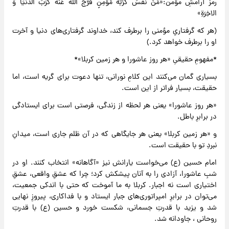
رمز آرامشِ مؤمن:«مَنْ نَفّسَ کُرْبَةَ مُؤْمِنٍ فَرّجَ اللّهُ عَنْهُ کُرَبَ الدّنیَا وَ
الاخِرَةِ»
(هر که گرفتاریِ مؤمنی را برطرف کند، خداوند گرفتاری‌های دنیا و آخرت
او را برطرف خواهد کرد.)
*مفهومِ حقیقیِ «هر روز عاشورا و هر زمین کربلا»*
بسیاری گمان می‌کنند این کلامِ نورانی، تنها دعوت برای گریه است، اما
حقیقت، بسیار فراتر از این است.
«هر روز عاشورا» یعنی هر لحظه از زندگی، فرصتی است برای ایستادگی
در برابرِ باطل.
و «هر زمین کربلا» یعنی هر جایگاهی که در آن ظلم جاری است، میدانِ
نبردِ تو با حقیقت است.
امام حسین (ع) می‌خواست یارانش نیز «آگاهانه» انتخاب کنند. او در
شبِ عاشورا، آزادی را به آنان پیشکش کرد؛ چرا که عشقِ واقعی، عشقِ
اختیاری است نه اجبار. کربلا به ما آموخت که حتی با اندکی جمعیت،
می‌توان در برابرِ امپراتوری‌های جبار ایستاد و با فداکاری، پیروزِ نهایی
شد و یزید با قدرتِ جسمانی، شکست خورد و حسین (ع) با قدرتِ
روحانی ، جاودانه شد.