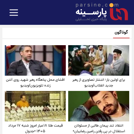
گوناگون
برای اولین بار؛ انتشار تصاویری از رهبر
افشای محل پناهگاه‌ رهبر شهید روی آنتن
جدید انقلاب/ویدیو
زنده تلویزیون/ویدیو
انتقاد تند پیمان طالبی از مسئولان
قیمت طلا ۱۸عیار امروز شنبه ۱۷ مرداد
استقلال در پی رفتن رامین رضاییان+
۱۴۰۵ +جدول