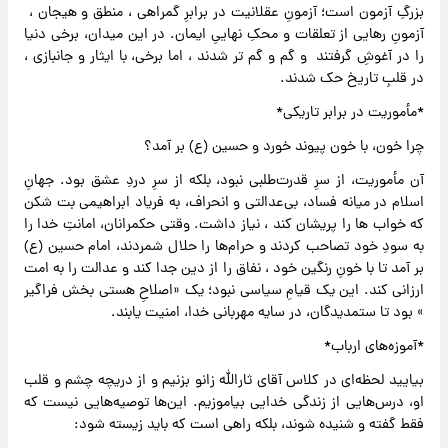
بزرگِ آزمون است؛ آزمونِ عقلانیت در برابرِ گمراهی ، منطق و هیجان ،
آزمونِ رهایی از تعلقات و محکِ نهاییِ ایمان. در این میدان، برخی دنیا
را در آغوشِ گرفتند و گم و گم تر شدند ، اما برخی، با ایثار و جانبازی ،
در قلبِ تاریخ حک شدند.
*مأموریت در برابر تاریکی*
چرا خون، با خون پیوند خورد و حسین (ع) بر آمد؟
آن مأموریت، از سرِ قدرت‌طلبی نبود، بلکه از سرِ دردِ عشق بود. جهانِ
اسلام در میانه‌ فساد، بی‌عدالتی و انحراف، به فریاد ابراهیمی بت شکن
که خواب ها را پریشان کند ، نیاز داشت. وقتی حکمرانان، امانتِ خدا را
به سودِ خود تصاحب کردند و حرام‌ها را حلال شمردند، امام حسین (ع)
بر آمد تا با خونِ رنگین خود ، نفاق را از دین جدا کند و عدالت را به امت
ارزانی کند. این یک قیامِ سیاسی نبود؛ یک «اصلاحِ هستی بخش فراگیر
» بود تا ستمدیدگان، در سایه‌ مهربانی خدا، امنیت یابند.
*آموزه‌های ارباب*
بیایید لحظه‌ای در کلاس آقای ثارالله زانو بزنیم و از دریچه‌ چشم و قلب
او، درس‌هایی از زندگی خدایی بیاموزیم. این‌ها توصیه‌هایی نیست که
فقط گفته و‌ شنیده شوند، بلکه راهی است که باید زیسته شود: