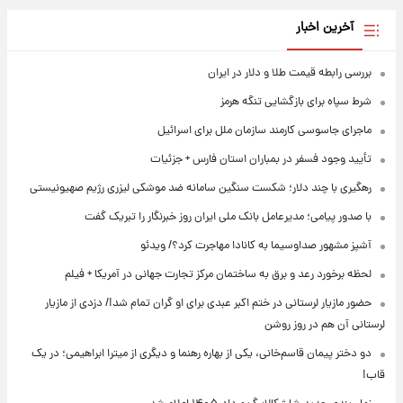
آخرین اخبار
بررسی رابطه قیمت طلا و دلار در ایران
شرط سپاه برای بازگشایی تنگه هرمز
ماجرای جاسوسی کارمند سازمان ملل برای اسرائیل
تأیید وجود فسفر در بمباران استان فارس + جزئیات
رهگیری با چند دلار؛ شکست سنگین سامانه ضد موشکی لیزری رژیم صهیونیستی
با صدور پیامی؛ مدیرعامل بانک ملی ایران روز خبرنگار را تبریک گفت
آشپز مشهور صداوسیما به کانادا مهاجرت کرد؟/ ویدئو
لحظه برخورد رعد و برق به ساختمان مرکز تجارت جهانی در آمریکا + فیلم
حضور مازیار لرستانی در ختم اکبر عبدی برای او گران تمام شد!/ دزدی از مازیار
لرستانی آن هم در روز روشن
دو دختر پیمان قاسم‌خانی، یکی از بهاره رهنما و دیگری از میترا ابراهیمی؛ در یک
قاب!