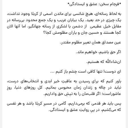
*فرجام سخن: عشق و ایستادگی*
به لحاظ رسانه‌ای، هیچ شانسی برای ماندن اسمی از کربلا وجود نداشت،
یک چیزی در حد بعید. یک بیابان غریب و یک جمع محدود بی‌رسانه در
مقابل خیل عظیمی از دشمن با لشکری از رسانه جهانگیر، اما آنها الان
کجا هستند و حسین جان و یاران مظلومش کجا؟
عین مصداق همان تعبیر مظلوم مقتدر.
اگر حق باشیم، خواهیم ماند.
ان‌شاءالله که هستیم.
ای دوست! تنها کافی است چشم باز کنیم ...
باور کنیم که برای رسیدن به عاقبتِ خیر ابدی و انتخاب‌های درست،
نباید در چاله و زندان زمان محبوس بمانیم. کل روزهای دنیا، روزِ
عاشوراست؛ اگر قلب‌مان را به تپشِ حق واداریم.
پس باید هر قدمی که برمی‌داریم، گامی در مسیرِ کربلا باشد و هر نفسی
که می‌کِشیم، در پیِ روایتِ عشق و ایستادگی.