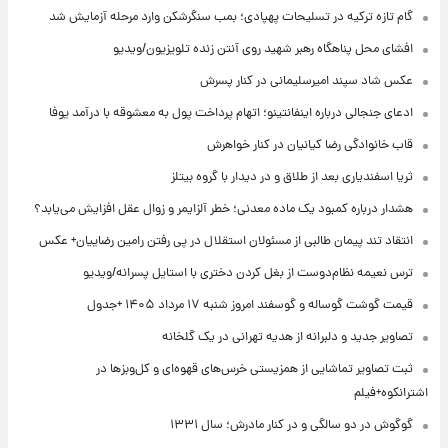
گام تازه ترکیه در تسلیحات پهپادی؛ بمب سنگرشکن وارد مرحله آزمایش شد
افشای محل پناهگاه‌ رهبر شهید روی آنتن زنده تلویزیون/ویدیو
عکس شاد سپند امیرسلیمانی در کنار پسرش
ادعای جنجالی درباره اینفانتینو؛ اتهام پرداخت پول به معشوقه با درآمد یوفا
قاب خانوادگی رضا کیانیان در کنار خواهرش
ثریا اسفندیاری بعد از طلاق و در دیدار با گروه بیتلز
هشدار درباره کمبود یک ماده معدنی؛ خطر آلزایمر و زوال عقل افزایش می‌یابد؟
انتقاد تند پیمان طالبی از مسئولان استقلال در پی رفتن رامین رضاییان+ عکس
ترس نعیمه نظام‌دوست از بغل کردن دختری با استایل پسرانه/ویدیو
قیمت گوشت گوساله و گوسفند امروز شنبه ۱۷ مرداد ۱۴۰۵ +جدول
تصاویر جدید و دلبرانه از هدیه تهرانی در یک گلخانه
ثبت تصاویر تماشایی از همزیستی خرس‌های قهوه‌ای و کل‌وبزها در
اشترانکوه+فیلم
گوگوش در دو سالگی و در کنار مادرش؛ سال ۱۳۳۱