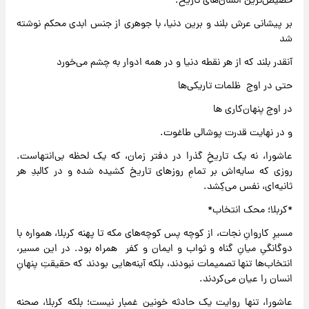
حضیض‌ترین انسان‌های تاریخ.
بر پیشانی عرش بلند و برین دنیا، با جوهری از جنس ابدی محکم نوشته
شد
آنقدر بلند که از هر نقطه دنیا و در همه ادوار به چشم می‌خورد
حتی در اوج ظلمات تاریکی‌ها
در اوج پنهان‌کاری ها
و در نهایت قدرت پوشالی طاغوت.
عاشورا، نه یک تاریخِ گذرا در دفتر زمان، که یک لحظه‌ بی‌انتهاست.
روزی که سایه‌اش بر تمامِ روزهای تاریخ کشیده شده و در کالبدِ هر
ثانیه‌ای، نفس می‌کِشد.
*کربلا؛ محک انتخاب*
مسیرِ کاروانِ نجات، از کوچه‌‌ پس‌ کوچه‌های مکه تا پهنه‌ کربلا، همواره با
دوگانگیِ میانِ گناه و ثواب و ایمان و کفر همراه بود. در این مسیر،
انتخاب‌ها تنها تصمیمات نبودند، بلکه آینه‌هایی بودند که حقیقتِ پنهانِ
انسان را عیان می‌کردند.
عاشورا، تنها روایت یک حادثه‌ خونین غمبار نیست؛ بلکه کربلا، صحنه‌