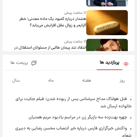
۷ ساعت پیش
هشدار درباره کمبود یک ماده معدنی؛ خطر
آلزایمر و زوال عقل افزایش می‌یابد؟
۷ ساعت پیش
انتقاد تند پیمان طالبی از مسئولان استقلال در
پی رفتن رامین رضاییان+ عکس
پربازدید ها
پربحث ها
۸ ساعت پیش
قیمت گوشت گوساله و گوسفند امروز شنبه ۱۷
روز
هفته
ماه
سال
مرداد ۱۴۰۵ +جدول
قتل هولناک مداح سرشناس پس از ربوده شدن؛ فیلم جنایت برای
۸ ساعت پیش
با قدرتمندترین و بادوام ترین تانک جهان آشنا
خانواده ارسال شد
شوید+ فیلم
چهره بهت‌زده سه بازیگر زن در مراسم یادبود مریم همتیان
۹ ساعت پیش
واکنش خبرگزاری فارس درباره خبر انتصاب محسن رضایی به دبیری
قیمت طلا ۱۸عیار امروز شنبه ۱۷ مرداد ۱۴۰۵
شعام