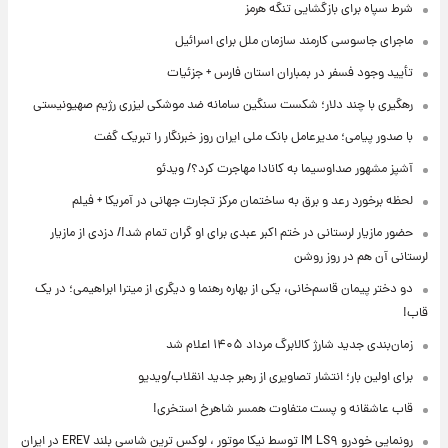
شرط سپاه برای بازگشایی تنگه هرمز
ماجرای جاسوسی کارمند سازمان ملل برای اسرائیل
تأیید وجود فسفر در بمباران استان فارس + جزئیات
رهگیری با چند دلار؛ شکست سنگین سامانه ضد موشکی لیزری رژیم صهیونیستی
با صدور پیامی؛ مدیرعامل بانک ملی ایران روز خبرنگار را تبریک گفت
آشپز مشهور صداوسیما به کانادا مهاجرت کرد؟/ ویدئو
لحظه برخورد رعد و برق به ساختمان مرکز تجارت جهانی در آمریکا + فیلم
حضور مازیار لرستانی در ختم اکبر عبدی برای او گران تمام شد!/ دزدی از مازیار
لرستانی آن هم در روز روشن
دو دختر پیمان قاسم‌خانی، یکی از بهاره رهنما و دیگری از میترا ابراهیمی؛ در یک
قاب!
زمان‌بندی جدید شارژ کالابرگ مرداد ۱۴۰۵ اعلام شد
برای اولین بار؛ انتشار تصاویری از رهبر جدید انقلاب/ویدیو
قاب عاشقانه و پست متفاوت همسر شاهرخ استخری!
رونمایی خودرو IM LS۹ توسط نیکا موتور ، لوکس ترین شاسی بلند EREV در ایران