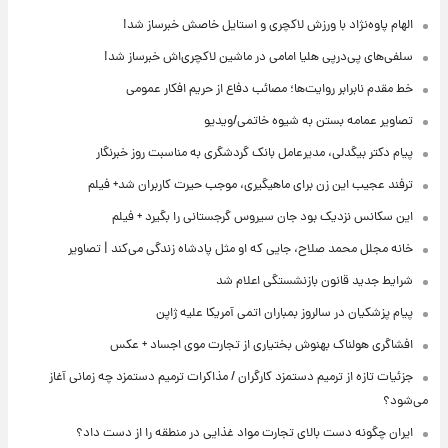
الهام پاوه‌نژاد با ورزش لاکچری و استایل خاصش خبرساز شد!
سلفی‌های پی‌درپی هلیا امامی در ماشین لاکچری‌اش خبرساز شد!
خط مقدم نابرابر روایت‌ها؛ مصائب دفاع از حریم افکار عمومی
تصاویر عمامه بستن به شیوه خاتمی/ویدیو
پیام دکتر بیگدلی، مدیرعامل بانک گردشگری به مناسبت روز خبرنگار
ترفند عجیب این زن برای ماهیگیری، موجب حیرت کاربران شد+ فیلم
این سکانس نزدیک بود جان سیروس گرجستانی را بگیرد + فیلم
خانه مجلل محمد صلاح، جایی که او مثل پادشاه زندگی می‌کند | تصاویر
شرایط جدید قانون بازنشستگی اعلام شد
پیام پزشکیان در سالروز بمباران اتمی آمریکا علیه ژاپن
افشاگری هولناک بهنوش بختیاری از تجارت موی اجساد + عکس
جزئیات تازه از ترمیم دستمزد کارگران / مذاکرات ترمیم دستمزد چه زمانی آغاز
می‌شود؟
ایران چگونه دست بالای تجارت مواد غذایی در منطقه را از دست داد؟