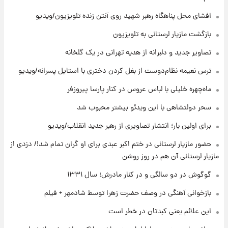
+جدول
افشای محل پناهگاه‌ رهبر شهید روی آنتن زنده تلویزیون/ویدیو
۹ ساعت پیش
بازگشت مازیار لرستانی به تلویزیون
قیمت محصولات ایران‌خودرو و سایپا امروز شنبه
۱۷ مرداد ۱۴۰۵
تصاویر جدید و دلبرانه از هدیه تهرانی در یک گلخانه
ترس نعیمه نظام‌دوست از بغل کردن دختری با استایل پسرانه/ویدیو
۲۳ ساعت پیش
ماه‌چهره خلیلی با لباس عروس در کنار پارسا پیروزفر
یک پیش ‌بینی مهم برای قیمت دلار، طلا و سکه
شنبه ۱۷ مرداد ۱۴۰۵
سحر دولتشاهی با این ویدئو بیشتر محبوب شد
برای اولین بار؛ انتشار تصاویری از رهبر جدید انقلاب/ویدیو
۲۳ ساعت پیش
بازیکن به درد نخور استقلال با مقصد اروپا این
حضور مازیار لرستانی در ختم اکبر عبدی برای او گران تمام شد!/ دزدی از
تیم را ترک کرد!
مازیار لرستانی آن هم در روز روشن
گوگوش در دو سالگی و در کنار مادرش؛ سال ۱۳۳۱
بازخوانی آهنگی در وصف حضرت زهرا توسط شادمهر + فیلم
این علائم یعنی کبدتان در خطر است