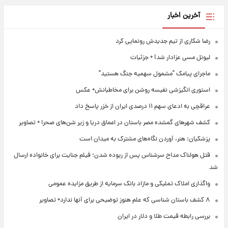
آخرین اخبار
رضا شکاری از تیم جدیدش رونمایی کرد
لیونل مسی عزادار شد! + جزئیات
ماجرای پیامک "مشمول سهمیه جنگ هستید"
استوری انگیزشی نفیسه روشن برای مخاطبانش+ عکس
عراقچی به ادعای سهم ۱۱ درصدی ایران از خزر پاسخ داد
کشف شهرهای گمشده مصر باستان در اعماق دریا و زیر شن‌های صحرا + تصاویر
پزشکیان: هنر، آوردن نگاه‌های مشترک به میدان است
قتل هولناک مداح سرشناس پس از ربوده شدن؛ فیلم جنایت برای خانواده ارسال
شد
واگذاری املاک تملیکی و مازاد بانک سرمایه از طریق مزایده عمومی
۸ کشف باستان شناسی که علم هنوز توضیحی برای آنها ندارد+ تصاویر
بررسی رابطه قیمت طلا و دلار در ایران