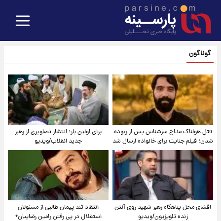
گوناگون
قتل هولناک مداح سرشناس پس از ربوده
برای اولین بار؛ انتشار تصاویری از رهبر
شدن؛ فیلم جنایت برای خانواده ارسال شد
جدید انقلاب/ویدیو
افشای محل پناهگاه‌ رهبر شهید روی آنتن
انتقاد تند پیمان طالبی از مسئولان
زنده تلویزیون/ویدیو
استقلال در پی رفتن رامین رضاییان+