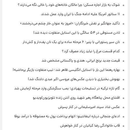
شوک به بازار اجاره مسکن؛ چرا مالکان خانه‌های خود را خالی نگه می‌دارند؟
۱۱ سناتور آمریکا علیه ادامه جنگ با ایران وارد عمل شدند
تأکید جهانگیر بر نقش خبرنگاران؛ «امروز به عنوان خار چشم می‌درخشند»
لادن مستوفی در ۵۴ سالگی با این استایل متفاوت دیده شد!
نان سیر رستورانی با پنیر؛ ۶ مرحله ساده برای یک نان پف‌دار و کش‌دار
کدام قسمت مرغ را نباید زیاد مصرف کرد؟
قیمت جدید برنج ایرانی، هندی و پاکستانی مشخص شد
بهاره رهنما این بار با استایل انگلیسی ظاهر شد؛ تیپ متفاوت بازیگر پرحاشیه!
بهنوش بختیاری با دیدن عکس‌های عروسی اکبر عبدی دلتنگ شد!
گام تازه ترکیه در تسلیحات پهپادی؛ بمب سنگرشکن وارد مرحله آزمایش شد
افشای محل پناهگاه‌ رهبر شهید روی آنتن زنده تلویزیون/ویدیو
عکس شاد سپند امیرسلیمانی در کنار پسرش
ادعای جنجالی درباره اینفانتینو؛ اتهام پرداخت پول به معشوقه با درآمد یوفا
قاب خانوادگی رضا کیانیان در کنار خواهرش