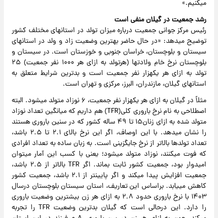
می‎کنیم.»
رشد جمعیت در گیلان منفی است
رئیس مرکز جوانی جمعیت درباره میزان تولد در استان‎های مختلف کشور
توضیح می‎دهد: «در حال حاضر بهترین وضعیت زاد و ولد در استان‎های
سیستان و بلوچستان، خراسان جنوبی و خوزستان است. در سیستان و
بلوچستان نرخ خام ولادت‎ها (هرتولد به ازای هر ۱۰۰۰ نفر جمعیت) ۲۵
تولد به ازای هر یکهزار نفر جمعیت است و بدترین شرایط متعلق به
استان‎های گیلان، مازندران، البرز، مرکزی و تهران است.
مثلاً در گیلان به ازای هر یکهزار نفر جمعیت، ۶ نوزاد متولد می‎شود. البته
اصطلاحی به نام نرخ باروری کلی(TFR) هم داریم که میانگین تعداد نوزاد
متولد شده به ازای زنان۱۵ تا ۴۹ ساله کشور که در سنین باروری هستند
را نشان می‎دهد. با این اوصاف، اگر این نرخ بالای ۲.۱ تا ۲.۵ باشد،
تعداد تولدها بالاتر از نرخ جایگزینی است. به زبان ساده به تعداد افرادی
که فوت می‎کنند، نوزاد متولد می‎شود؛ یعنی با کسب این آمار می‎توان
امیدوار بود، جمعیت کشور ثابت بماند. اگر TFR بالاتر از ۲.۵ باشد،
جمعیت افزایش پیدا می‎کند و اگر پایین‎تر از ۲.۱ باشد، جمعیت کشور
کاهش می‎یابد. براساس این تعاریف، استان سیستان بلوچستان درسال
۱۴۰۳ با نرخ باروری حدود ۲.۸ به ازای هر زن بیشترین وضعیت باروری
را دارد. این درحالی است که گیلان بدترین وضعیت TFR را تجربه