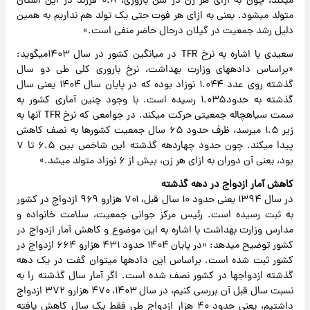
می‎کند، چون به ازای هر زن در سن باروری، ۰.۸ فرزند در این استان
متولد می‎شود. یعنی به ازای هر فوت حتی یک تولد هم نداریم به همین
دلیل رشد جمعیت در گیلان درحال حاضر منفی است.»
سعیدی با اشاره به نرخ TFR در میانگین کشور در سال ۱۴۰۳می‎گوید:
«براساس داده‎های وزارت بهداشت، نرخ باروری کلی طی دو سال
گذشته روی عدد ۱.۰۴۴ نوزاد بوده که در پایان سال ۱۴۰۴ یعنی سال
گذشته به حدود۱.۰۳۵ رسیده است. با وجود چنین آماری کشور به
سمت سیاهچاله جمعیتی حرکت می‎کند. در جوامعی که نرخ TFR آنها به
زیر ۱.۵ می‎رسد، ظرف حدود ۶۵ سال جمعیت کشورها به نصف کاهش
پیدا می‎کند. چون حدود چهاردهه گذشته این شاخص بین ۶.۵ تا ۷
بود، یعنی آن دوران به ازای هر زن، بیش از ۶ نوزاد متولد می‎شد.»
کاهش آمار ازدواج در دهه گذشته
در سال ۱۳۹۴ یعنی حدود ۱۰ سال قبل، ۷۰۱ هزارو ۹۶۹ ازدواج در کشور
به ثبت رسیده است. رئیس مرکز جوانی جمعیت، سلامت خانواده و
مدارس وزارت بهداشت با اشاره به این موضوع و کاهش آمار ازدواج در
کشور توضیح می‎دهد: «در پایان ۱۴۰۴ حدود ۴۳۱ هزارو ۶۶۴ ازدواج در
کشور ثبت شده است. براساس این داده‎ها می‎توان گفت در یک دهه
گذشته ازدواج‎ها در کشور نصف شده است. اگر آمار سال گذشته را به
نسبت سال قبل آن بررسی کنیم، در سال ۱۴۰۳، ۴۷۰ هزارو ۳۷۲ ازدواج
داشتیم، یعنی حدود ۴۰ هزار ازدواج طی فقط یک سال کاهش یافته