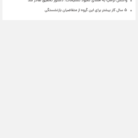
واکنش ترامپ به افشای کمبود تسلیحات؛ دستور تحقیق صادر شد
۵ سال کار بیشتر برای این گروه از متقاضیان بازنشستگی