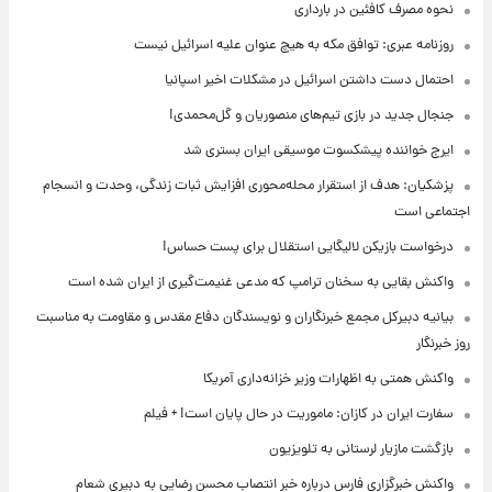
نحوه مصرف کافئین در بارداری
روزنامه عبری: توافق مکه به هیچ عنوان علیه اسرائیل نیست
احتمال دست داشتن اسرائیل در مشکلات اخیر اسپانیا
جنجال جدید در بازی تیم‌های منصوریان و گل‌محمدی!
ایرج خواننده پیشکسوت موسیقی ایران بستری شد
پزشکیان: هدف از استقرار محله‌محوری افزایش ثبات زندگی، وحدت و انسجام
اجتماعی است
درخواست بازیکن لالیگایی استقلال برای پست حساس!
واکنش بقایی به سخنان ترامپ که مدعی غنیمت‌گیری از ایران شده است
بیانیه دبیرکل مجمع خبرنگاران و نویسندگان دفاع مقدس و مقاومت به مناسبت
روز خبرنگار
واکنش همتی به اظهارات وزیر خزانه‌داری آمریکا
سفارت ایران در کازان: ماموریت در حال پایان است! + فیلم
بازگشت مازیار لرستانی به تلویزیون
واکنش خبرگزاری فارس درباره خبر انتصاب محسن رضایی به دبیری شعام