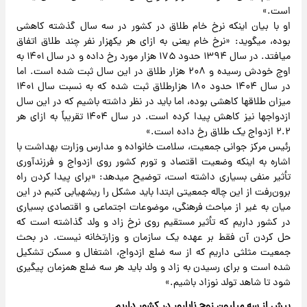
است.»
او با بیان اینکه نرخ خام طلاق در کشور در سه سال گذشته کاهشی
بوده، می‎گوید: «نرخ خام یعنی به ازای هر یکهزار نفر چند طلاق اتفاق
می‎افتد. در سال ۱۳۹۴ حدود ۱۷۵ هزار مورد رخ داده و در سال ۱۴۰۱ به
اوج خودش رسیده و ۲۰۸ هزار طلاق در این سال ثبت شده است. اما
در سال ۱۴۰۴ حدود ۱۸۰ هزارطلاق ثبت شده که به نسبت سال ۱۴۰۱
میزان طلاق‎ها کاهشی بوده، اما باید در نظر داشته باشیم که در این سال
ازدواج‎ها نیز کاهش پیدا کرده است. در سال ۱۴۰۴ تقریباً به ازای هر
۲.۲ ازدواج یک طلاق رخ داده است.»
رئیس مرکز جوانی جمعیت، سلامت خانواده و مدارس وزارت بهداشت با
اشاره به اینکه وضعیت اقتصاد و تورم کشور روی ازدواج و فرزندآوری
تأثیر منفی بسیاری داشته است، توضیح می‎دهد: «برای پیدا کردن راه
برون‌رفت از این چاله جمعیتی ابتدا باید مشکل را ریشه‎یابی کنیم در این
میان به غیر از مباحث فرهنگی، موضوعات اجتماعی و اقتصادی بسیاری
در کشور داریم که تأثیر مستقیم روی نرخ زاد و ولد گذاشته است که
حل کردن آن فقط بر عهده یک سازمان و وزارتخانه نیست. در بحث
جمعیت مثلثی داریم که از سه ضلع ازدواج، اشتغال و مسکن تشکیل
شده است و برای رسیدن به زاد و ولد باید هر سه ضلع همزمان پیگیری
شود تا شاهد تولد نوزاد باشیم.»
بیش از سه میلیون زوج نابارور در کشور داریم