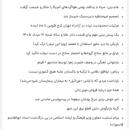
عابدینی: سپاه با پدافند بومی هواگردهای آمریکا را شکار و غنیمت گرفت
تصمیم غیرمنتظره دیپ‌سیک خبرساز شد
جزئیات محدودیت تردد در آزادراه تهران کرج قزوین تا ماه آینده
یک پیش ‌بینی مهم برای قیمت دلار، طلا و سکه شنبه ۱۷ مرداد ۱۴۰۵
بازیکن به درد نخور استقلال با مقصد اروپا این تیم را ترک کرد!
عراق بر خلع سلاح گروه‌ها و انحصار سلاح در دست دولت تاکید کرد
بازخوانی آهنگی در وصف حضرت زهرا توسط شادمهر + فیلم
ریاض: توافق دفاعی با ترکیه و پاکستان علیه هیچ کشوری نیست
بازداشت مردی که با لباس «عزرائیل» به بیماران بیمارستان خیره می‌شد!
همه چیز درباره فروش موی زنان
خبر خوش برای سرخ پوشان بیفوما در پرسپولیس ماندنی شد
گربه بازیگوش دلیل قطع برق این شهر
پیام تسلیت معاون وزیر فرهنگ و ارشاد اسلامی در پی درگذشت استاد ابوالقاسم
قاسم‌زاده