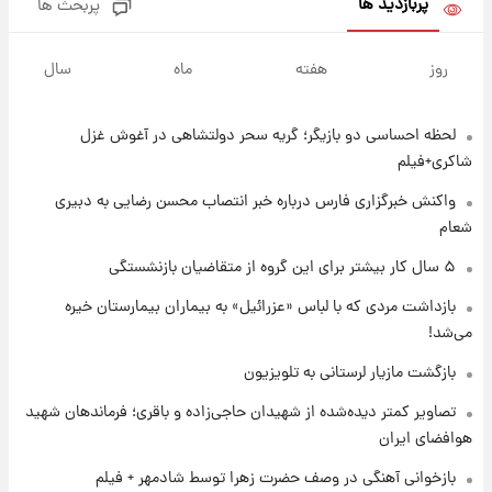
پربازدید ها
پربحث ها
۱ روز پیش
یک پیش‌بینی مهم از آینده بازار طلا
روز
هفته
ماه
سال
لحظه احساسی دو بازیگر؛ گریه سحر دولتشاهی در آغوش غزل
۱ روز پیش
گران‌ترین خرید تاریخ رئال مادرید رونمایی شد
شاکری+فیلم
واکنش خبرگزاری فارس درباره خبر انتصاب محسن رضایی به دبیری
شعام
۱ روز پیش
پیش‌بینی بارش‌های گسترده با ورود ال‌نینو؛ کدام
۵ سال کار بیشتر برای این گروه از متقاضیان بازنشستگی
روزها پربارش‌تر خواهند بود؟
بازداشت مردی که با لباس «عزرائیل» به بیماران بیمارستان خیره
می‌شد!
۱ روز پیش
شماره پیراهن خریدهای جدید پرسپولیس اعلام
بازگشت مازیار لرستانی به تلویزیون
شد؛ تیکدری، محبی و سرگیف با اعداد ویژه
تصاویر کمتر دیده‌شده از شهیدان حاجی‌زاده و باقری؛ فرماندهان شهید
هوافضای ایران
۱ روز پیش
جزئیات فعال‌سازی «کیف پول ایران» اعلام
بازخوانی آهنگی در وصف حضرت زهرا توسط شادمهر + فیلم
شد+فیلم