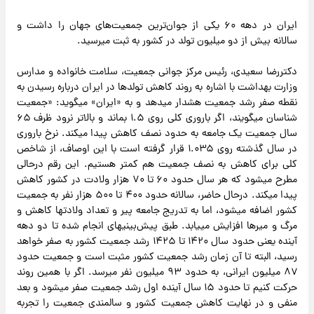
ایران در دهه ۶۰ یکی از جوان‌ترین جمعیت‌های جهان را داشت و
سالانه بیش از دو میلیون تولد در کشور به ثبت می‎رسید.
دکتررضا سعیدی، رئیس مرکز جوانی جمعیت، سلامت خانواده و مدارس
وزارت بهداشت با اشاره به روند کاهش تولدها در ایران درباره رسیدن به
نقطه صفر رشد جمعیت هشدار می‎دهد و به «ایران» می‎گوید: «جمعیت
شناسان می‎گویند، اگر باروری کلی روی ۱.۵ بماند و بالاتر نرود ظرف ۶۵
سال جمعیت یک جامعه به حدود نصف کاهش پیدا می‎کند. نرخ باروری
در سال گذشته روی ۱.۰۳۵ قرار گرفته است با این اوصاف، از شاخص
کلی برای کاهش به نصف جمعیت هم کمتر هستیم. این رقم درحالی
مطرح می‎شود که هر سال حدود ۶۰ تا ۷۰ هزار ولادت در کشور کاهش
پیدا می‎کند. درحال حاضر، سالانه حدود ۴۰۰ تا ۵۰۰ هزار نفر به جمعیت
کشور اضافه می‎شود، اما به تدریج جامعه پیر و تعداد ولادت‎ها کاهش و
مرگ و میرها افزایش می‎یابد. طبق پیش‌بینی‎های انجام شده تا دو دهه
آینده یعنی حدود سال ۱۴۲۰ تا ۱۴۲۵ رشد جمعیت کشور به صفر خواهد
رسید، البته تا آن زمان رشد جمعیت کشور مثبت است و جمعیت حدود
۸۷ میلیون ایرانی، به حدود ۹۳ میلیون نفر می‎رسد. اگر با همین روند
حرکت کنیم تا حدود ۱۵ سال آینده اول رشد جمعیت صفر می‎شود و بعد
منفی و در نهایت کاهش جمعیت کشور و سالمندی جمعیت را تجربه