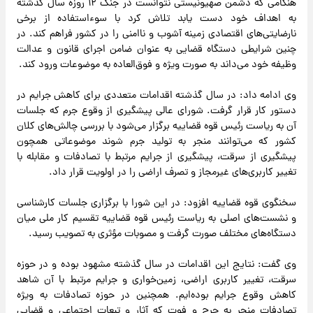
هنگامی که دشمن صهیونیستی نتوانست در جنگ ۱۲ روزه سال گذشته
به اهداف خود دست یابد تلاش کرد با سوءاستفاده از برخی
نارضایتی‌های اقتصادی زمینه آشوب و ناامنی را در کشور فراهم کند. در
چنین شرایطی دستگاه قضایی به عنوان ضامن اجرای قانون و عدالت
وظیفه خود می‌داند به صورت ویژه و فوق‌العاده به موضوعات ورود کند.
وی ادامه داد: در سال گذشته اقدامات متعددی برای کاهش جرایم در
دستور کار قرار گرفت. شورای عالی پیشگیری از وقوع جرم که جلسات
آن به ریاست رئیس قوه قضاییه برگزار می‌شود با بررسی چالش‌های کلان
کشور که می‌توانند منجر به تولید جرم شوند موضوعاتی همچون
پیشگیری از سرقت، پیشگیری از جرایم مرتبط با تصادفات و مقابله با
تغییر کاربری‌های غیرمجاز و تصرف اراضی را در اولویت قرار داد.
سخنگوی قوه قضاییه افزود: در این شورا با برگزاری جلسات کارشناسی
و نشست‌های اصلی به ریاست رئیس قوه قضاییه تقسیم کار ملی میان
دستگاه‌های مختلف صورت گرفت و مصوبات مؤثری به تصویب رسید.
وی گفت: نتایج این اقدامات در سال گذشته مشهود بوده و در حوزه
سرقت، تغییر کاربری اراضی، زمین‌خواری و جرایم مرتبط با آن شاهد
کاهش وقوع جرایم بوده‌ایم. همچنین در حوزه تصادفات به ویژه
تصادفات منجر به جرح و فوت که آثار و تبعات اجتماعی و قضایی