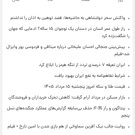
روز
هفته
ماه
سال
قیمت سکه و طلا فردا
واکنش سحر دولتشاهی به حاشیه‌ها: قصد توهین به اذان را نداشتم
۱ روز پیش
فال حافظ پنجشنبه ۱۵ مرداد ماه ۱۴۰۵
راز طول عمر انسان در دستان یک نوجوان ۱۵ ساله؟ ادعایی که جهان
را شگفت‌زده کرد
۱ روز پیش
پیش‌بینی جنجالی احسان علیخانی درباره میثاقی و فردوسی پور وایرال
فال قهوه روزانه پنجشنبه ۱۵ مرداد ماه ۱۴۰۵
شد+فیلم
ایران تعرفه ۷ درصدی تردد از تنگه هرمز را ابلاغ کرد
۱ روز پیش
شرایط تفاهم‌نامه به نفع ایران بهبود یافت
فال روزانه واقعی پنجشنبه ۱۵ مرداد ۱۴۰۵
قیمت طلا و سکه امروز پنجشنبه ۱۵ مرداد ۱۴۰۵
بازار مسکن در مرداد آرام گرفت؛ کاهش تحرک خریداران و فروشندگان
۱ روز پیش
پنتاگون و راز F-35؛ حذف بی‌سابقه گزارش‌های عملکرد جنگنده‌های نسل
ارزش سهام عدالت برای امروز چهارشنبه ۱۴ مرداد
+ جدول
پنجم
روایت جالب نیک آفرین سماواتی از هم بازی شدن با امین تارخ + فیلم
۱ روز پیش