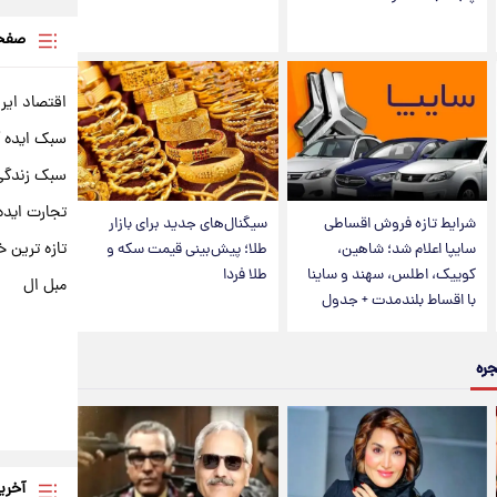
صفحه
اقتصاد ایر
سبک ایده 
سبک زندگی 
تجارت ایده
شرایط تازه فروش اقساطی
سیگنال‌های جدید برای بازار
تازه ترین خ
سایپا اعلام شد؛ شاهین،
طلا؛ پیش‌بینی قیمت سکه و
کوییک، اطلس، سهند و ساینا
طلا فردا
مبل ال
با اقساط بلندمدت + جدول
جره
آخری