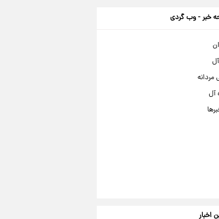
 خبر - وب گردی
ان
آل
مردانه
 آل
برها
ن اخبار