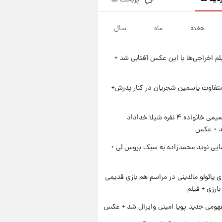
پربحث ها
ارزش سهام عدالت برای امروز
چهارشنبه ۱۴ مرداد + جدول
هفته
ماه
سال
۱ روز پیش
آغاز طرح جدید فروش مشارکت در
تولید سایپا؛ نام خودرو، مبلغ پیش
یلم اخراجی‌ها با این عکس آفتابی شد +
پرداخت و زمان تحویل | سود
۱ روز پیش
مشارکت چند درصد است؟
زمان پخش «مرد سه هزار چهره»
مشخص شد
متفاوت یاسمین شجریان در کنار پدرش+
۱ روز پیش
کار استقلال و رامین رضاییان رسما
ژست صمیمی خانواده ۴ نفره شیلا خداداد
تمام شد + عکس / خداحافظی
شد + عکس
صمیمانه آبی ها با رامین!
ایی نوید محمدزاده به سبک بروس لی +
پائولو مالدینی در مراسم هم بازی قدیمی
ارزی + فیلم
ومی جدید پویا امینی وایرال شد + عکس