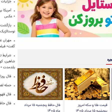
جزئیات ش
آمریکا ب
+ عکس
بازگشت م
نوستالژیک 
مهران غف
گفت+ فیلم
شرایط تا
جره
شاهین، کوی
بلندمدت +
فال روزانه و
حمله لفظ
فال قهوه روزان
فال حافظ پنجشنب
قیمت طلا و سکه امروز
فال حافظ پنجشنبه ۱۵ مرداد
پنجشنبه ۱۵ مرداد ۱۴۰۵
ماه ۱۴۰۵