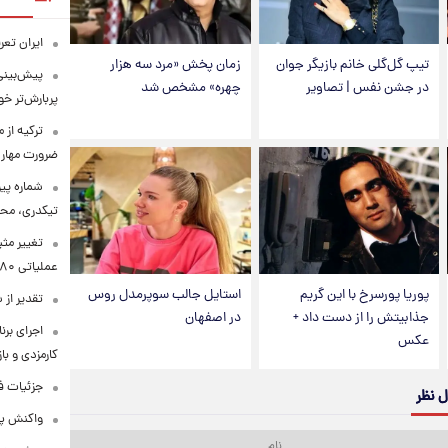
ایران تعرفه ۷ درصدی تردد از تنگه هرمز 
تیپ گل‌گلی خانم بازیگر جوان
زمان پخش «مرد سه هزار
پیش‌بینی 
در جشن نفس | تصاویر
چهره» مشخص شد
پربارش‌تر خو
ترکیه از 
ضرورت مهار 
شماره پی
تیکدری، محب
تغییر مثب
عملیاتی ۸۰ درصد رشد کرد
پوریا پورسرخ با این گریم
استایل جالب سوپرمدل روس
تقدیر از
جذابیتش را از دست داد +
در اصفهان
اجرای برن
عکس
کارمزدی و با
جزئیات ف
ل نظر
واکنش پل