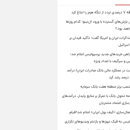
را ابلاغ کرد
بارش‌های گسترده با ورود ال‌نینو؛ کدام روزها
اهند بود؟
مذاکرات ایران و آمریکا گفت؛ تأکید فیدان بر
اسرائیل
راهن خریدهای جدید پرسپولیس اعلام شد؛
ی و سرگیف با اعداد ویژه
ت در عملکرد مالی بانک صادرات ایران/ درآمد
 شعب برتر منطقه هفت بانک سرمایه
امه تحول بانک با تمرکز بر منابع پایدار، درآمدهای
زسازی اعتماد مشتریان
عال‌سازی «کیف پول ایران» اعلام شد+فیلم
یس به فیک نیوزها و بازنشر ویدیوهای تکراری