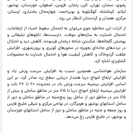
رضوی، سمنان، تهران، البرز، زنجان، قزوین، اصفهان، خوزستان، بوشهر،
ایلام، کرمانشاه، کهگیلویه و بویراحمد، چهارمحال بختیاری، لرستان،
مرکزی، همدان و کردستان انتظار می رود.
از اثرات این مخاطره جوی می‌توان به احتمال سقوط اشیاء از ارتفاعات،
احتمال خسارت به سازه‌های موقت، داربست‌ها، تابلوهای تبلیغاتی و
پوشش گلخانه‌ها، شکستن شاخه درختان فرسوده، کاهش دید و اختلال
در ترددهای جاده‌ای به‌ویژه در محورهای کویری و برون‌شهری، افزایش
غلظت گردوخاک و کاهش کیفیت هوا و احتمال خسارت به محصولات
کشاورزی اشاره کرد.
سازمان هواشناسی همچنین نسبت به افزایش سرعت وزش باد و
افزایش ارتفاع امواج دریا هشدار دریایی سطح زرد صادر کرد. بر این
اساس افزایش بیشینه سرعت وزش باد در محدوده ۲۰ تا ۲۶ نات و
افزایش بیشینه ارتفاع امواج دریا تا ۱/۵ متر در مناطق ساحلی و بیش از
۱/۵ متر در مناطق دور از ساحل روز پنج‌شنبه در مناطق ساحلی و دور از
ساحل استانهای بوشهر و هرمزگان، در نواحی مرکزی و شرقی خلیج فارس
و روز جمعه و شنبه در مناطق ساحلی و دور از ساحل استانهای خوزستان
و بوشهر، در خلیج فارس رخ می‌دهد.