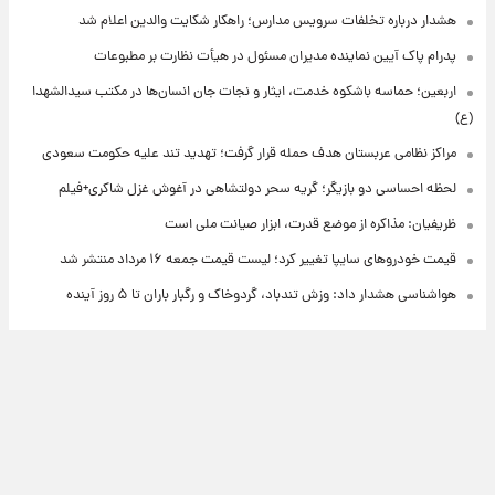
هشدار درباره تخلفات سرویس مدارس؛ راهکار شکایت والدین اعلام شد
پدرام پاک آیین نماینده مدیران مسئول در هیأت نظارت بر مطبوعات
اربعین؛ حماسه باشکوه خدمت، ایثار و نجات جان انسان‌ها در مکتب سیدالشهدا
(ع)
مراکز نظامی عربستان هدف حمله قرار گرفت؛ تهدید تند علیه حکومت سعودی
لحظه احساسی دو بازیگر؛ گریه سحر دولتشاهی در آغوش غزل شاکری+فیلم
ظریفیان: مذاکره از موضع قدرت، ابزار صیانت ملی است
قیمت خودروهای سایپا تغییر کرد؛ لیست قیمت جمعه ۱۶ مرداد منتشر شد
هواشناسی هشدار داد: وزش تندباد، گردوخاک و رگبار باران تا ۵ روز آینده