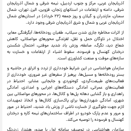
آذربایجان غربی، مرکز و جنوب اردبیل، نیمه شرقی و شمال آذربایجان
شرقی، دامنه و ارتفاعات در استانهای زنجان، قزوین، البرز، تهران، شمال
سمنان، مازندران و گیلان و روز جمعه (۲۲ خرداد) در استان‌های شمال
آذربایجان غربی و شمال و شرق آذربایجان شرقی وجود دارد.
از اثرات مخاطره جاری شدن سیلاب، طغیان رودخانه‌ها، آبگرفتگی معابر،
اختلال در ناوگان حمل و نقل، لغزندگی محورهای مواصلاتی، کاهش
شعاع دید، تگرگ، صاعقه، وزش باد شدید موقتی، احتمال شکستن
درختان کهنسال و فرسوده، سقوط اشیاء از ارتفاعات و خسارت به
سازه‌های موقت و صنعت کشاورزی است.
سازمان هواشناسی در این شرایط خودداری از تردد و اتراق در حاشیه و
بستر رودخانه‌ها و مسیل‌ها، پرهیز از سفرهای غیر ضروری، خودداری از
فعالیت‌های طبیعت‌گردی، کوه‌نوردی و جابجایی عشایر، احتیاط در
فعالیت‌های عمرانی، آمادگی دستگاه‌های اجرایی و امدادی، آمادگی
راهداری و باز گشایی دهانه پل‌ها و کانال‌ها، در محورهای مواصلاتی بین
شهری، آمادگی شهرداری‌ها برای پاک‌سازی کانال‌ها و اتخاذ تمهیدات
لازم جهت جلوگیری از خسارت ناشی از وزش باد شدید، احتیاط در عبور
و مرور و عدم پارک خودرو در اطراف ساختمان‌های نیمه کاره و درختان
کهنسال و فرسوده را توصیه می‌کند.
سازمان هواشناسی در توصیف سامانه اول با صدور هشدار زردرنگ