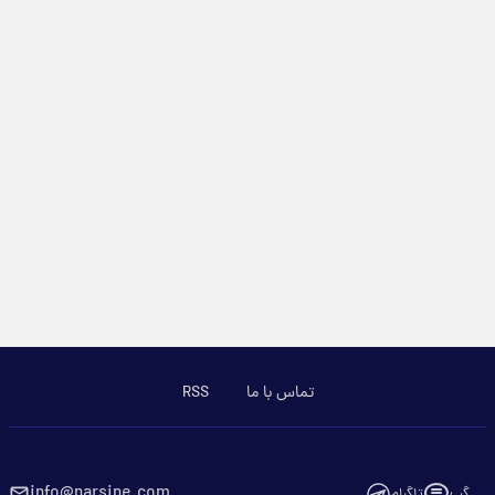
تماس با ما
RSS
info@parsine.com
گپ
تلگرام