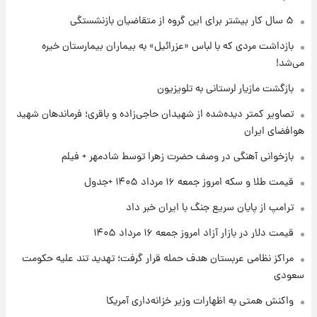
۱ روز پیش
گران‌ترین خرید تاریخ رئال مادرید رونمایی شد
۵ سال کار بیشتر برای این گروه از متقاضیان بازنشستگی
بازداشت مردی که با لباس «عزرائیل» به بیماران بیمارستان خیره
می‌شد!
۱ روز پیش
پیش‌بینی بارش‌های گسترده با ورود ال‌نینو؛ کدام
بازگشت مازیار لرستانی به تلویزیون
روزها پربارش‌تر خواهند بود؟
تصاویر کمتر دیده‌شده از شهیدان حاجی‌زاده و باقری؛ فرماندهان شهید
هوافضای ایران
۱ روز پیش
شماره پیراهن خریدهای جدید پرسپولیس اعلام
بازخوانی آهنگی در وصف حضرت زهرا توسط شادمهر + فیلم
شد؛ تیکدری، محبی و سرگیف با اعداد ویژه
قیمت طلا و سکه امروز جمعه ۱۶ مرداد ۱۴۰۵ +جدول
۱ روز پیش
ترامپ از پایان سریع جنگ با ایران خبر داد
جزئیات فعال‌سازی «کیف پول ایران» اعلام
شد+فیلم
قیمت دلار در بازار آزاد امروز جمعه ۱۶ مرداد ۱۴۰۵
مراکز نظامی عربستان هدف حمله قرار گرفت؛ تهدید تند علیه حکومت
سعودی
واکنش همتی به اظهارات وزیر خزانه‌داری آمریکا