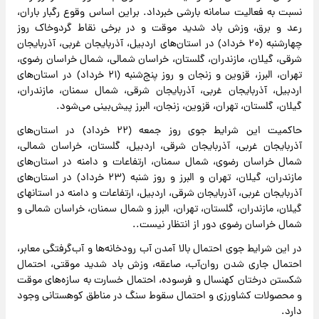
نسبت به فعالیت سامانه بارشی خبرداد. براین اساس وقوع رگبار باران،
رعد و برق، وزش باد شدید موقت و در برخی نقاط گردوخاک روز
چهارشنبه (۲۰ خرداد) در استان‌های اردبیل، آذربایجان غربی، آذربایجان
شرقی، گیلان، مازندران، گلستان، خراسان شمالی، شمال خراسان رضوی،
تهران، البرز، قزوین و زنجان و روز پنج‌شنبه (۲۱ خرداد) در استان‌های
اردبیل، آذربایجان غربی، آذربایجان شرقی، شمال سمنان، مازندران،
گیلان، گلستان، تهران، قزوین، زنجان، البرز پیش‌بینی می‌شود.
حاکمیت این شرایط جوی روز جمعه (۲۲ خرداد) در استان‌های
آذربایجان غربی، آذربایجان شرقی، اردبیل، گلستان، خراسان شمالی،
شمال خراسان رضوی، شمال سمنان، ارتفاعات و دامنه در استان‌های
مازندران، گیلان، تهران و البرز و روز شنبه (۲۳ خرداد) در استان‌های
آذربایجان غربی، آذربایجان شرقی، اردبیل، ارتفاعات و دامنه در استانهای
گیلان، مازندران، گلستان، تهران، البرز و شمال سمنان، خراسان شمالی و
شمال خراسان رضوی دور از انتظار نیست..
در این شرایط جوی احتمال بالا آمدن آب رودخانه‌ها و آب‌گرفتگی معابر،
احتمال جاری شدن روان‌آب، صاعقه، وزش باد شدید موقتی، احتمال
شکستن درختان کهنسال و فرسوده، احتمال خسارت به سازه‌های موقت
و محصولات کشاورزی و احتمال سقوط سنگ در مناطق کوهستانی وجود
دارد.