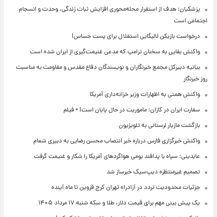
پزشکیان: هدف از استقرار محله‌محوری افزایش ثبات زندگی، وحدت و انسجام
اجتماعی است
درخواست بازیکن لالیگایی استقلال برای پست حساس!
واکنش بقایی به سخنان ترامپ که مدعی غنیمت‌گیری از ایران شده است
بیانیه دبیرکل مجمع خبرنگاران و نویسندگان دفاع مقدس و مقاومت به مناسبت
روز خبرنگار
واکنش همتی به اظهارات وزیر خزانه‌داری آمریکا
سفارت ایران در کازان: ماموریت در حال پایان است! + فیلم
بازگشت مازیار لرستانی به تلویزیون
واکنش خبرگزاری فارس درباره خبر انتصاب محسن رضایی به دبیری شعام
عابدینی: سپاه با پدافند بومی هواگردهای آمریکا را شکار و غنیمت گرفت
تصمیم غیرمنتظره دیپ‌سیک خبرساز شد
جزئیات محدودیت تردد در آزادراه تهران کرج قزوین تا ماه آینده
یک پیش ‌بینی مهم برای قیمت دلار، طلا و سکه شنبه ۱۷ مرداد ۱۴۰۵