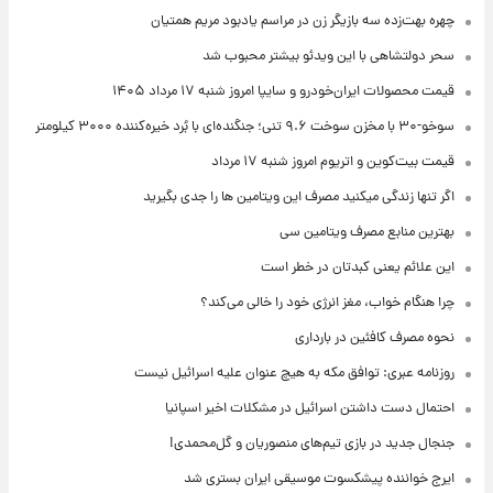
چهره بهت‌زده سه بازیگر زن در مراسم یادبود مریم همتیان
سحر دولتشاهی با این ویدئو بیشتر محبوب شد
قیمت محصولات ایران‌خودرو و سایپا امروز شنبه ۱۷ مرداد ۱۴۰۵
سوخو-۳۰ با مخزن سوخت ۹.۶ تنی؛ جنگنده‌ای با بُرد خیره‌کننده ۳۰۰۰ کیلومتر
قیمت بیت‌کوین و اتریوم امروز شنبه ۱۷ مرداد
اگر تنها زندگی میکنید مصرف این ویتامین ها را جدی بگیرید
بهترین منابع مصرف ویتامین سی
این علائم یعنی کبدتان در خطر است
چرا هنگام خواب، مغز انرژی خود را خالی می‌کند؟
نحوه مصرف کافئین در بارداری
روزنامه عبری: توافق مکه به هیچ عنوان علیه اسرائیل نیست
احتمال دست داشتن اسرائیل در مشکلات اخیر اسپانیا
جنجال جدید در بازی تیم‌های منصوریان و گل‌محمدی!
ایرج خواننده پیشکسوت موسیقی ایران بستری شد