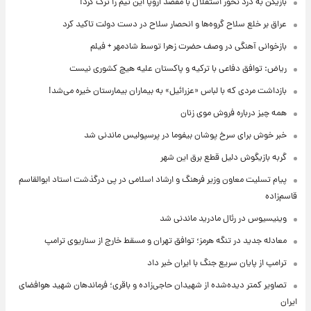
بازیکن به درد نخور استقلال با مقصد اروپا این تیم را ترک کرد!
عراق بر خلع سلاح گروه‌ها و انحصار سلاح در دست دولت تاکید کرد
بازخوانی آهنگی در وصف حضرت زهرا توسط شادمهر + فیلم
ریاض: توافق دفاعی با ترکیه و پاکستان علیه هیچ کشوری نیست
بازداشت مردی که با لباس «عزرائیل» به بیماران بیمارستان خیره می‌شد!
همه چیز درباره فروش موی زنان
خبر خوش برای سرخ پوشان بیفوما در پرسپولیس ماندنی شد
گربه بازیگوش دلیل قطع برق این شهر
پیام تسلیت معاون وزیر فرهنگ و ارشاد اسلامی در پی درگذشت استاد ابوالقاسم
قاسم‌زاده
وینیسیوس در رئال مادرید ماندنی شد
معادله جدید در تنگه هرمز؛ توافق تهران و مسقط خارج از سناریوی ترامپ
ترامپ از پایان سریع جنگ با ایران خبر داد
تصاویر کمتر دیده‌شده از شهیدان حاجی‌زاده و باقری؛ فرماندهان شهید هوافضای
ایران