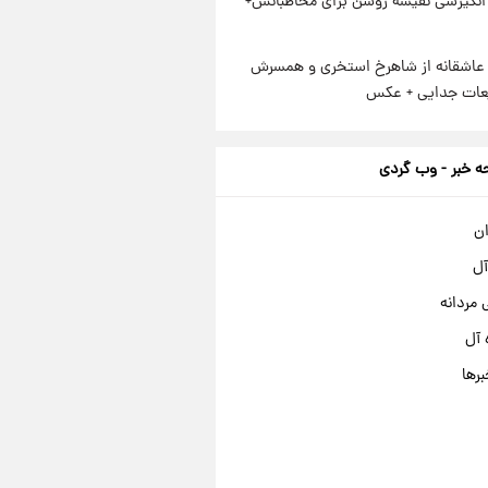
انگیزشی نفیسه روشن برای مخاطبانش+
عاشقانه از شاهرخ استخری و همسرش
عات جدایی + عکس
 خبر - وب گردی
ان
آل
مردانه
 آل
برها