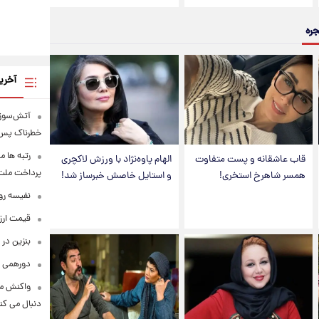
جره
آخری
آتش‌سوزی
خطرناک پس 
رتبه ها م
قاب عاشقانه و پست متفاوت
الهام پاوه‌نژاد با ورزش لاکچری
پرداخت ملت ف
همسر شاهرخ استخری!
و استایل خاصش خبرساز شد!
نفیسه روش
قیمت ارزهای 
بنزین در 
دورهمی ب
واکنش مع
دنبال می کن