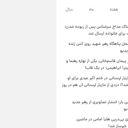
۲۰ ساعت پیش
هفته
ماه
سال
لحظه برخورد رعد و برق به
ساختمان مرکز تجارت جهانی در
آمریکا + فیلم
ناک مداح سرشناس پس از ربوده شدن؛
۲۱ ساعت پیش
 برای خانواده ارسال شد
برای اولین بار؛ انتشار تصاویری از
رهبر جدید انقلاب/ویدیو
ل پناهگاه‌ رهبر شهید روی آنتن زنده
یدیو
۲۱ ساعت پیش
تصاویر عمامه بستن به شیوه
پیمان قاسم‌خانی، یکی از بهاره رهنما و
خاتمی/ویدیو
یترا ابراهیمی؛ در یک قاب!
یار لرستانی در ختم اکبر عبدی برای او
د!/ دزدی از مازیار لرستانی آن هم در روز
ن بار؛ انتشار تصاویری از رهبر جدید
یو
 پی‌درپی هلیا امامی در ماشین
خبرساز شد!