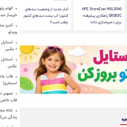
۱۴۰۳/۴/۱۲
۱۴۰۴/۲/۳
الهام پا
HPE StoreEver MSL3040
آمار جدید از وضعیت سدهای
خبرساز شد!
Q6Q62C راهکاری پیشرفته
کشور؛ آب پشت سدهای کشور
برای ذخیره‌سازی داده‌
چقدر است؟
آشپز مشه
ویدئو
استایل 
+ عکس
عکس
قاب عاش
استخری!
تصویر دی
قاب خاص 
خانه مجل
زندگی می‌کن
جره