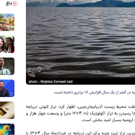
داغ
 سال افزایش ۱۸ برابری داشته است.
ت محیط زیست آذربایجان‌غربی، اظهار کرد: تراز کنونی دریاچه
ارومیه ۱۲۷۱.۱۳ متر از سطح آب‌های آزاد برآورد شده، هر چند تا رسیدن به تراز اکولوژیک (۱۲۷۴.۱۰ متر) و وسعت چهار هزار و
وی در مورد سوابق آماری زیست‌بوم دریاچه ارومیه افزود: بیشترین تراز ثبت‌ شده برای این دریاچه در خردادماه سال ۱۳۷۴ با