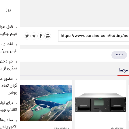
روز
قتل هول
فیلم جنایت
افشای مح
تلویزیون/و
حجم
دو دختر 
دیگری از م
 مرتبط
حضور ماز
گران تمام ش
روشن
برای اولی
انقلاب/وید
سلفی‌های
لاکچری‌اش 