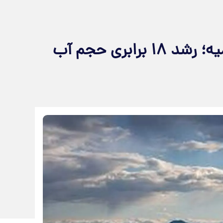
تحول چشمگیر در دریاچه ارومیه؛ رشد ۱۸ برابری حجم آب