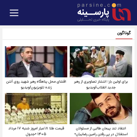
گوناگون
برای اولین بار؛ انتشار تصاویری از رهبر
افشای محل پناهگاه‌ رهبر شهید روی آنتن
جدید انقلاب/ویدیو
زنده تلویزیون/ویدیو
انتقاد تند پیمان طالبی از مسئولان
قیمت طلا ۱۸عیار امروز شنبه ۱۷ مرداد
استقلال در پی رفتن رامین رضاییان+
۱۴۰۵ +جدول