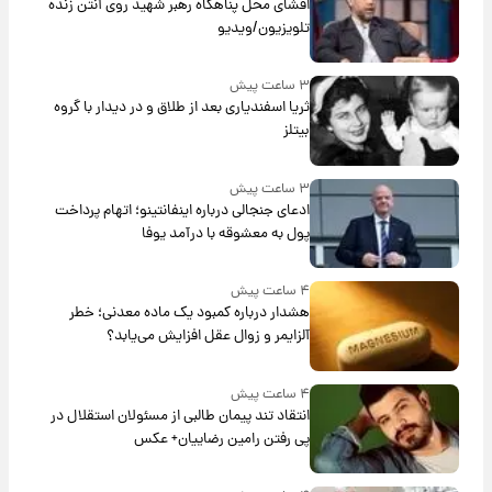
افشای محل پناهگاه‌ رهبر شهید روی آنتن زنده
تلویزیون/ویدیو
۳ ساعت پیش
ثریا اسفندیاری بعد از طلاق و در دیدار با گروه
بیتلز
۳ ساعت پیش
ادعای جنجالی درباره اینفانتینو؛ اتهام پرداخت
پول به معشوقه با درآمد یوفا
۴ ساعت پیش
هشدار درباره کمبود یک ماده معدنی؛ خطر
آلزایمر و زوال عقل افزایش می‌یابد؟
۴ ساعت پیش
انتقاد تند پیمان طالبی از مسئولان استقلال در
پی رفتن رامین رضاییان+ عکس