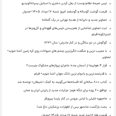
ترس نعیمه نظام‌دوست از بغل کردن دختری با استایل پسرانه/ویدیو
قیمت گوشت گوساله و گوسفند امروز شنبه ۱۷ مرداد ۱۴۰۵ +جدول
تصاویر جدید و دلبرانه از هدیه تهرانی در یک گلخانه
ثبت تصاویر تماشایی از همزیستی خرس‌های قهوه‌ای و کل‌وبزها در
اشترانکوه+فیلم
گوگوش در دو سالگی و در کنار مادرش؛ سال ۱۳۳۱
با عجیب ترین و شگفت انگیزترین چشم های حیوانات روی کره زمین آشنا شوید+
تصاویر
فرار ۴ هواپیما از آسمان جده؛ ماجرای پروازهای مشکوک چیست؟
با قدرتمندترین و بادوام ترین تانک جهان آشنا شوید+ فیلم
کتاب ۸۰۰ ساله‌ای که افسانه‌ها می‌گویند به کمک «شیطان» نوشته شد
توافق ۶۰ روزه برای تنگه هرمز؛ جزئیات جدید از رایزنی ایران و عمان
ماه‌چهره خلیلی با لباس عروس در کنار پارسا پیروزفر
بحث بازگشت شادمهر پس از اظهارات پزشکیان داغ شد!
قیمت طلا ۱۸عیار امروز شنبه ۱۷ مرداد ۱۴۰۵ +جدول