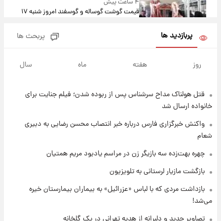
۴ ساعت پیش
قیمت گوشت گوساله و گوسفند امروز شنبه ۱۷
مرداد ۱۴۰۵ +جدول
پربازدید ها
پربحث ها
۵ ساعت پیش
با قدرتمندترین و بادوام ترین تانک جهان آشنا
روز
هفته
ماه
سال
شوید+ فیلم
قتل هولناک مداح سرشناس پس از ربوده شدن؛ فیلم جنایت برای
۵ ساعت پیش
قیمت طلا ۱۸عیار امروز شنبه ۱۷ مرداد ۱۴۰۵
خانواده ارسال شد
+جدول
واکنش خبرگزاری فارس درباره خبر انتصاب محسن رضایی به دبیری
شعام
۶ ساعت پیش
قیمت محصولات ایران‌خودرو و سایپا امروز شنبه
چهره بهت‌زده سه بازیگر زن در مراسم یادبود مریم همتیان
۱۷ مرداد ۱۴۰۵
بازگشت مازیار لرستانی به تلویزیون
۱۹ ساعت پیش
بازداشت مردی که با لباس «عزرائیل» به بیماران بیمارستان خیره
یک پیش ‌بینی مهم برای قیمت دلار، طلا و سکه
می‌شد!
شنبه ۱۷ مرداد ۱۴۰۵
تصاویر جدید و دلبرانه از هدیه تهرانی در یک گلخانه