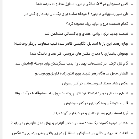
لادن مستوفی در ۵۴ سالگی با این استایل متفاوت دیده شد!
نان سیر رستورانی با پنیر؛ ۶ مرحله ساده برای یک نان پف‌دار و کش‌دار
کدام قسمت مرغ را نباید زیاد مصرف کرد؟
قیمت جدید برنج ایرانی، هندی و پاکستانی مشخص شد
بهاره رهنما این بار با استایل انگلیسی ظاهر شد؛ تیپ متفاوت بازیگر پرحاشیه!
بهنوش بختیاری با دیدن عکس‌های عروسی اکبر عبدی دلتنگ شد!
گام تازه ترکیه در تسلیحات پهپادی؛ بمب سنگرشکن وارد مرحله آزمایش شد
افشای محل پناهگاه‌ رهبر شهید روی آنتن زنده تلویزیون/ویدیو
عکس شاد سپند امیرسلیمانی در کنار پسرش
ادعای جنجالی درباره اینفانتینو؛ اتهام پرداخت پول به معشوقه با درآمد یوفا
قاب خانوادگی رضا کیانیان در کنار خواهرش
ثریا اسفندیاری بعد از طلاق و در دیدار با گروه بیتلز
هشدار درباره کمبود یک ماده معدنی؛ خطر آلزایمر و زوال عقل افزایش می‌یابد؟
انتقاد تند پیمان طالبی از مسئولان استقلال در پی رفتن رامین رضاییان+ عکس