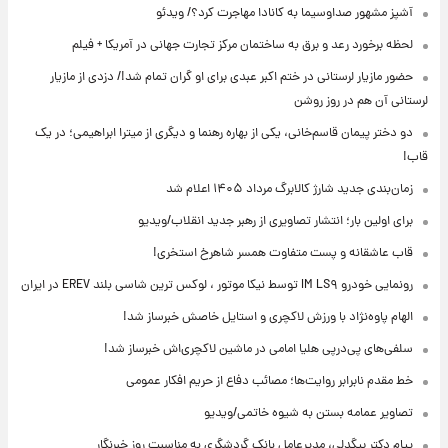
آشپز مشهور صداوسیما به کانادا مهاجرت کرد؟/ ویدئو
لحظه برخورد رعد و برق به ساختمان مرکز تجارت جهانی در آمریکا + فیلم
حضور مازیار لرستانی در ختم اکبر عبدی برای او گران تمام شد!/ دزدی از مازیار
لرستانی آن هم در روز روشن
دو دختر پیمان قاسم‌خانی، یکی از بهاره رهنما و دیگری از میترا ابراهیمی؛ در یک
قاب!
زمان‌بندی جدید شارژ کالابرگ مرداد ۱۴۰۵ اعلام شد
برای اولین بار؛ انتشار تصاویری از رهبر جدید انقلاب/ویدیو
قاب عاشقانه و پست متفاوت همسر شاهرخ استخری!
رونمایی خودرو IM LS۹ توسط نیکا موتور ، لوکس ترین شاسی بلند EREV در ایران
الهام پاوه‌نژاد با ورزش لاکچری و استایل خاصش خبرساز شد!
سلفی‌های پی‌درپی هلیا امامی در ماشین لاکچری‌اش خبرساز شد!
خط مقدم نابرابر روایت‌ها؛ مصائب دفاع از حریم افکار عمومی
تصاویر عمامه بستن به شیوه خاتمی/ویدیو
پیام دکتر بیگدلی، مدیرعامل بانک گردشگری به مناسبت روز خبرنگار