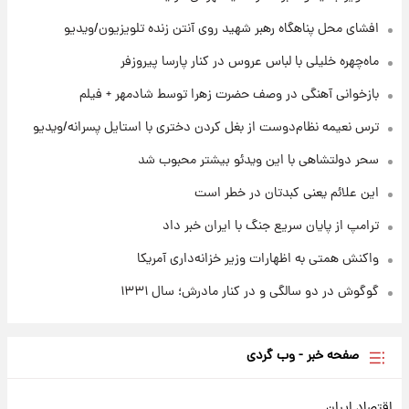
۲۰ ساعت پیش
افشای محل پناهگاه‌ رهبر شهید روی آنتن زنده تلویزیون/ویدیو
بازیکن به درد نخور استقلال با مقصد اروپا این
تیم را ترک کرد!
ماه‌چهره خلیلی با لباس عروس در کنار پارسا پیروزفر
بازخوانی آهنگی در وصف حضرت زهرا توسط شادمهر + فیلم
۱ روز پیش
تصاویر کمتر دیده‌شده از شهیدان حاجی‌زاده و
ترس نعیمه نظام‌دوست از بغل کردن دختری با استایل پسرانه/ویدیو
باقری؛ فرماندهان شهید هوافضای ایران
سحر دولتشاهی با این ویدئو بیشتر محبوب شد
این علائم یعنی کبدتان در خطر است
ترامپ از پایان سریع جنگ با ایران خبر داد
واکنش همتی به اظهارات وزیر خزانه‌داری آمریکا
گوگوش در دو سالگی و در کنار مادرش؛ سال ۱۳۳۱
صفحه خبر - وب گردی
اقتصاد ایران