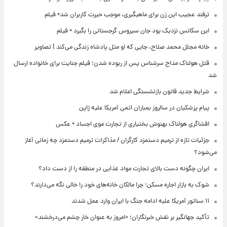
ترفند عجیب این زن برای ماهیگیری، موجب حیرت کاربران شد+ فیلم
این سکانس نزدیک بود جان سیروس گرجستانی را بگیرد + فیلم
خانه مجلل محمد صلاح، جایی که او مثل پادشاه زندگی می‌کند | تصاویر
قتل هولناک مداح سرشناس پس از ربوده شدن؛ فیلم جنایت برای خانواده ارسال
شد
شرایط جدید قانون بازنشستگی اعلام شد
پیام پزشکیان در سالروز بمباران اتمی آمریکا علیه ژاپن
افشاگری هولناک بهنوش بختیاری از تجارت موی اجساد + عکس
جزئیات تازه از ترمیم دستمزد کارگران / مذاکرات ترمیم دستمزد چه زمانی آغاز
می‌شود؟
ایران چگونه دست بالای تجارت مواد غذایی در منطقه را از دست داد؟
شوک به بازار اجاره مسکن؛ چرا مالکان خانه‌های خود را خالی نگه می‌دارند؟
۱۱ سناتور آمریکا علیه ادامه جنگ با ایران وارد عمل شدند
تأکید جهانگیر بر نقش خبرنگاران؛ «امروز به عنوان خار چشم می‌درخشند»