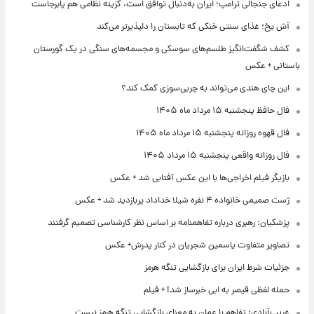
ادعای جنجالی ترامپ؛ ایران به‌دنبال توافق است، گزینه نظامی هم پابرجاست
آش یخ؛ غذای سنتی خنکی که تابستان را دلپذیرتر می‌کند
کشف شگفت‌انگیز طلسم‌های سوسکی و مجسمه‌های سنگی در یک گورستان
باستانی + عکس
این چای هندی می‌تواند به چربی‌سوزی کمک کند؟
فال حافظ پنجشنبه ۱۵ مرداد ماه ۱۴۰۵
فال قهوه روزانه پنجشنبه ۱۵ مرداد ماه ۱۴۰۵
فال روزانه واقعی پنجشنبه ۱۵ مرداد ۱۴۰۵
بازیگر فیلم اخراجی‌ها با این عکس آفتابی شد + عکس
ژست صمیمی خانواده ۴ نفره شیلا خداداد پربازدید شد + عکس
پزشکیان: رهبری درباره تفاهمنامه بر اساس نظر کارشناسی تصمیم گرفتند
تصاویر متفاوت یاسمین شجریان در کنار پدرش+ عکس
جزئیات شرط ایران برای بازگشایی تنگه هرمز
حمله لفظی قیصر به ابی خبرساز شد! + فیلم
غریب‌آبادی: تفاهم با عمان به معنای بازگشایی تنگه هرمز نیست