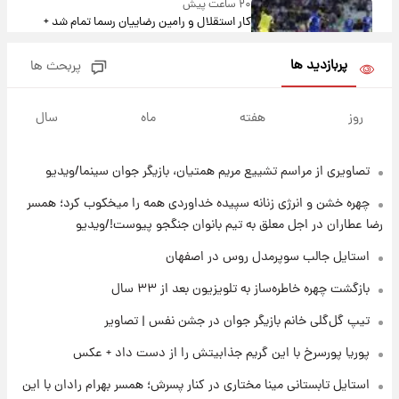
۲۰ ساعت پیش
کار استقلال و رامین رضاییان رسما تمام شد +
عکس / خداحافظی صمیمانه آبی ها با رامین!
پربازدید ها
پربحث ها
۲۰ ساعت پیش
آتش اختلاف در اینستاگرام؛ تمجید از حردانی به
روز
هفته
ماه
سال
مذاق رضاییان خوش نیامد+عکس
تصاویری از مراسم تشییع مریم همتیان، بازیگر جوان سینما/ویدیو
۲۰ ساعت پیش
پروین اعتصامی در دوران نوجوانی؛ اواخر دهه
چهره خشن و انرژی زنانه سپیده خداوردی همه را میخکوب کرد؛ همسر
۱۲۹۰ شمسی
رضا عطاران در اجل معلق به تیم بانوان جنگجو پیوست!/ویدیو
۲۰ ساعت پیش
استایل جالب سوپرمدل روس در اصفهان
قدرت‌نمایی نظامی چین؛ بمب‌افکن حامل موشک
بازگشت چهره خاطره‌ساز به تلویزیون بعد از ۳۳ سال
هسته‌ای در آسمان ظاهر شد
تیپ گل‌گلی خانم بازیگر جوان در جشن نفس | تصاویر
۲۱ ساعت پیش
پوریا پورسرخ با این گریم جذابیتش را از دست داد + عکس
رونالدو از گنجینه خودروهای لوکسش رونمایی
کرد
استایل تابستانی مینا مختاری در کنار پسرش؛ همسر بهرام رادان با این