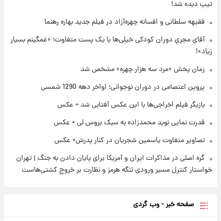
تیپ دیده شد!
۲۳ ساعت پیش
فقیهه سلطانی و افسانه چهره‌آزاد در فیلم جدید بهاره رهنما
قیمت دلار در بازار آزاد امروز چهارشنبه ۱۴ مرداد
۱۴۰۵/ نرخ‌ها ثابت ماند؟ +جدول
آقای مجریِ دوران کودکی خیلی‌ها با یک پست متفاوت؛ «غمگینم بسیار
زیاد»!
۲۳ ساعت پیش
علی مطهری: اجرای کامل تفاهم‌نامه اسلام‌آباد،
زمان پخش «مرد سه هزار چهره» مشخص شد
پیروزی بزرگ‌تری برای ایران است
پروین اعتصامی در دوران نوجوانی؛ اواخر دهه 1290 شمسی
بازیگر فیلم اخراجی‌ها با این عکس آفتابی شد + عکس
قدرت نمایی نوید محمدزاده به سبک بروس لی + عکس
تصاویر متفاوت یاسمین شجریان در کنار پدرش+ عکس
گره اصلی در مذاکرات ایران و آمریکا برای پایان دادن به جنگ | تهران
خواستار کنترل مسیر ورودی تنگه هرمز و نظارت بر خروج کشتی‌هاست
صفحه خبر - وب گردی