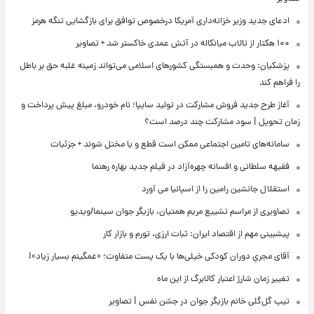
ادعای جدید وزیر خزانه‌داری آمریکا درخصوص توافق برای بازگشایی تنگه هرمز
۱۰۰ هکتار از تالاب میانکاله در آتش عمدی خاکستر شد + تصاویر
پزشکیان: وحدت و همبستگی کشورهای اسلامی می‌تواند زمینه غلبه حق بر باطل
را فراهم کند
آغاز طرح جدید فروش مشارکت در تولید سایپا؛ نام خودرو، مبلغ پیش پرداخت و
زمان تحویل | سود مشارکت چند درصد است؟
سامانه‌های تامین اجتماعی ممکن است قطع و یا مختل شوند + جزئیات
فقیهه سلطانی و افسانه چهره‌آزاد در فیلم جدید بهاره رهنما
استقلال جانشین رامین را از اسپانیا می آورد
تصاویری از مراسم تشییع مریم همتیان، بازیگر جوان سینما/ویدیو
پیشبینی مهم از اقتصاد ایران: ثبات ارزی، تورم و بازار کار
آقای مجریِ دوران کودکی خیلی‌ها با یک پست متفاوت؛ «غمگینم بسیار زیاد»!
تغییر زمان شارژ اعتبار کالابرگ از این ماه
تیپ گل‌گلی خانم بازیگر جوان در جشن نفس | تصاویر