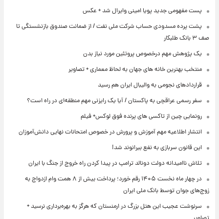
پست مفهومی جدید پویا امینی وایرال شد + عکس
پشت پرده‌ مسدودی حساب شرکت ملی نفت / از ضمانت صندوق بازنشستگی تا
صف ۳ بانک طلبکار
یک پژوهش مهم درخصوص پروتئین مورد نیاز بدن
منتخب بهترین خانه های جهان به لحاظ معماری + تصاویر
قراردادهای نجومی به والیبال ایران هم رسید
سفر رسمی عراقچی به پاکستان / آیا یک رایزنی مهم منطقه‌ای در راه است؟
رونمایی چین از تاکسی های پرنده فوق لوکس+ فیلم
انتشار اطلاعیه مهم آموزش و پرورش در خصوص امتحانات نهایی دانش‌آموزان
این قانون سربازی به نفع بیرانوند شد!
تلاش ناامیدانه‌ دولت دونالد ترامپ در پیدا کردن راه خروج از جنگ با ایران
در چهار ماه نخست ۱۴۰۵ رقم خورد؛ پرداخت بیش از ۸ همت وام ازدواج به
زوج‌های جوان توسط بانک ملی ایران
سرنوشت عجیب این هتل بزرگ در ارمنستان که هرگز به بهره‌برداری نرسید +
تصاویر