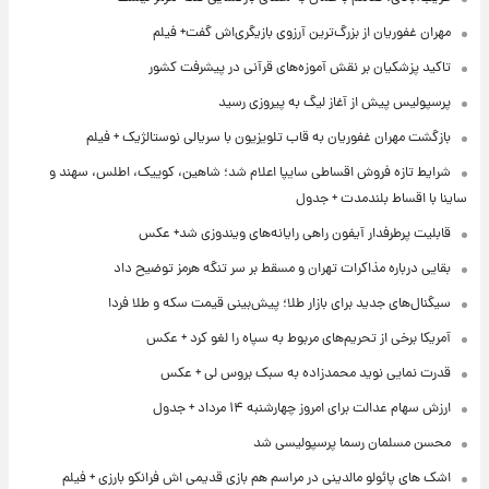
مهران غفوریان از بزرگ‌ترین آرزوی بازیگری‌اش گفت+ فیلم
تاکید پزشکیان بر نقش آموزه‌های قرآنی در پیشرفت کشور
پرسپولیس پیش از آغاز لیگ به پیروزی رسید
بازگشت مهران غفوریان به قاب تلویزیون با سریالی نوستالژیک + فیلم
شرایط تازه فروش اقساطی سایپا اعلام شد؛ شاهین، کوییک، اطلس، سهند و
ساینا با اقساط بلندمدت + جدول
قابلیت پرطرفدار آیفون راهی رایانه‌های ویندوزی شد+ عکس
بقایی درباره مذاکرات تهران و مسقط بر سر تنگه هرمز توضیح داد
سیگنال‌های جدید برای بازار طلا؛ پیش‌بینی قیمت سکه و طلا فردا
آمریکا برخی از تحریم‌های مربوط به سپاه را لغو کرد + عکس
قدرت نمایی نوید محمدزاده به سبک بروس لی + عکس
ارزش سهام عدالت برای امروز چهارشنبه ۱۴ مرداد + جدول
محسن مسلمان رسما پرسپولیسی شد
اشک های پائولو مالدینی در مراسم هم بازی قدیمی اش فرانکو بارزی + فیلم