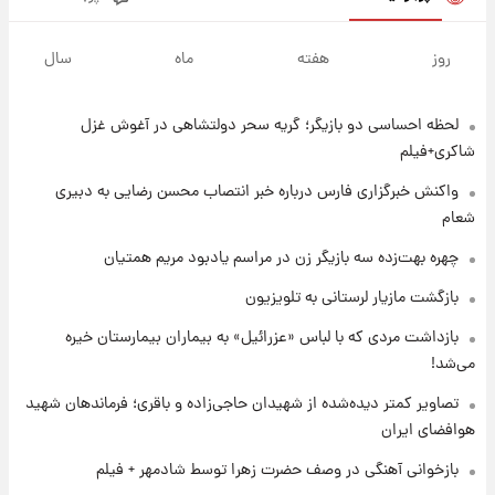
۱۷ ساعت پیش
یک پیش ‌بینی مهم برای قیمت دلار، طلا و سکه
روز
هفته
ماه
سال
شنبه ۱۷ مرداد ۱۴۰۵
لحظه احساسی دو بازیگر؛ گریه سحر دولتشاهی در آغوش غزل
۱۷ ساعت پیش
بازیکن به درد نخور استقلال با مقصد اروپا این
شاکری+فیلم
تیم را ترک کرد!
واکنش خبرگزاری فارس درباره خبر انتصاب محسن رضایی به دبیری
شعام
۲۲ ساعت پیش
تصاویر کمتر دیده‌شده از شهیدان حاجی‌زاده و
چهره بهت‌زده سه بازیگر زن در مراسم یادبود مریم همتیان
باقری؛ فرماندهان شهید هوافضای ایران
بازگشت مازیار لرستانی به تلویزیون
۱ روز پیش
بازداشت مردی که با لباس «عزرائیل» به بیماران بیمارستان خیره
قیمت خودروهای سایپا تغییر کرد؛ لیست قیمت
می‌شد!
جمعه ۱۶ مرداد منتشر شد
تصاویر کمتر دیده‌شده از شهیدان حاجی‌زاده و باقری؛ فرماندهان شهید
هوافضای ایران
۱ روز پیش
جدول قیمت ایران‌خودرو امروز جمعه ۱۶ مرداد؛
بازخوانی آهنگی در وصف حضرت زهرا توسط شادمهر + فیلم
قیمت‌ها تغییر کرد