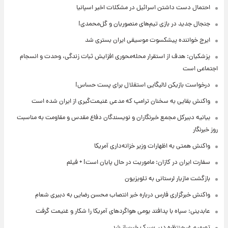
احتمال دست داشتن اسرائیل در مشکلات اخیر اسپانیا
جنجال جدید در بازی تیم‌های منصوریان و گل‌محمدی!
ایرج خواننده پیشکسوت موسیقی ایران بستری شد
پزشکیان: هدف از استقرار محله‌محوری افزایش ثبات زندگی، وحدت و انسجام
اجتماعی است
درخواست بازیکن لالیگایی استقلال برای پست حساس!
واکنش بقایی به سخنان ترامپ که مدعی غنیمت‌گیری از ایران شده است
بیانیه دبیرکل مجمع خبرنگاران و نویسندگان دفاع مقدس و مقاومت به مناسبت
روز خبرنگار
واکنش همتی به اظهارات وزیر خزانه‌داری آمریکا
سفارت ایران در کازان: ماموریت در حال پایان است! + فیلم
بازگشت مازیار لرستانی به تلویزیون
واکنش خبرگزاری فارس درباره خبر انتصاب محسن رضایی به دبیری شعام
عابدینی: سپاه با پدافند بومی هواگردهای آمریکا را شکار و غنیمت گرفت
تصمیم غیرمنتظره دیپ‌سیک خبرساز شد