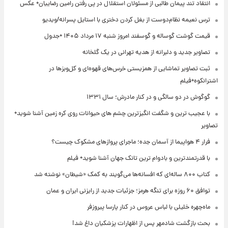
انتقاد تند پیمان طالبی از مسئولان استقلال در پی رفتن رامین رضاییان+ عکس
ترس نعیمه نظام‌دوست از بغل کردن دختری با استایل پسرانه/ویدیو
قیمت گوشت گوساله و گوسفند امروز شنبه ۱۷ مرداد ۱۴۰۵ +جدول
تصاویر جدید و دلبرانه از هدیه تهرانی در یک گلخانه
ثبت تصاویر تماشایی از همزیستی خرس‌های قهوه‌ای و کل‌وبزها در
اشترانکوه+فیلم
گوگوش در دو سالگی و در کنار مادرش؛ سال ۱۳۳۱
با عجیب ترین و شگفت انگیزترین چشم های حیوانات روی کره زمین آشنا شوید+
تصاویر
فرار ۴ هواپیما از آسمان جده؛ ماجرای پروازهای مشکوک چیست؟
با قدرتمندترین و بادوام ترین تانک جهان آشنا شوید+ فیلم
کتاب ۸۰۰ ساله‌ای که افسانه‌ها می‌گویند به کمک «شیطان» نوشته شد
توافق ۶۰ روزه برای تنگه هرمز؛ جزئیات جدید از رایزنی ایران و عمان
ماه‌چهره خلیلی با لباس عروس در کنار پارسا پیروزفر
بحث بازگشت شادمهر پس از اظهارات پزشکیان داغ شد!