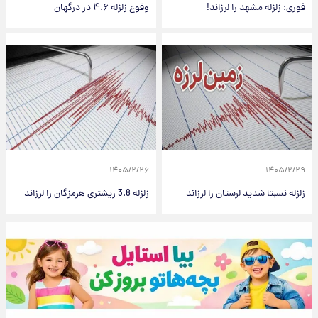
فوری: زلزله مشهد را لرزاند!
وقوع زلزله ۴.۶ در درگهان
۱۴۰۵/۲/۲۶
۱۴۰۵/۲/۲۹
زلزله نسبتا شدید لرستان را لرزاند
زلزله 3.8 ریشتری هرمزگان را لرزاند