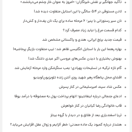
تأکید جهانگیر بر نقش خبرنگاران؛ «امروز به عنوان خار چشم می‌درخشند»
لادن مستوفی در ۵۴ سالگی با این استایل متفاوت دیده شد!
نان سیر رستورانی با پنیر؛ ۶ مرحله ساده برای یک نان پف‌دار و کش‌دار
کدام قسمت مرغ را نباید زیاد مصرف کرد؟
قیمت جدید برنج ایرانی، هندی و پاکستانی مشخص شد
بهاره رهنما این بار با استایل انگلیسی ظاهر شد؛ تیپ متفاوت بازیگر پرحاشیه!
بهنوش بختیاری با دیدن عکس‌های عروسی اکبر عبدی دلتنگ شد!
گام تازه ترکیه در تسلیحات پهپادی؛ بمب سنگرشکن وارد مرحله آزمایش شد
افشای محل پناهگاه‌ رهبر شهید روی آنتن زنده تلویزیون/ویدیو
عکس شاد سپند امیرسلیمانی در کنار پسرش
ادعای جنجالی درباره اینفانتینو؛ اتهام پرداخت پول به معشوقه با درآمد یوفا
قاب خانوادگی رضا کیانیان در کنار خواهرش
ثریا اسفندیاری بعد از طلاق و در دیدار با گروه بیتلز
هشدار درباره کمبود یک ماده معدنی؛ خطر آلزایمر و زوال عقل افزایش می‌یابد؟