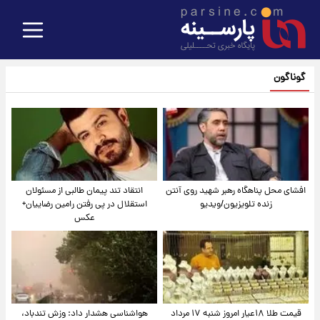
گوناگون
افشای محل پناهگاه‌ رهبر شهید روی آنتن
انتقاد تند پیمان طالبی از مسئولان
زنده تلویزیون/ویدیو
استقلال در پی رفتن رامین رضاییان+
عکس
قیمت طلا ۱۸عیار امروز شنبه ۱۷ مرداد
هواشناسی هشدار داد: وزش تندباد،