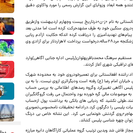
دو همه ابعاد وزوایای این گزارش رسمی را مورد واکاوی دقیق
ماتی کارآگاهان بیانگرآن بودکه مرد۲۸ساله افغانستانی به نام «ز-ن»درتاریخ بیست وچهارم اردیبهشت وازطریق
خودروی سنگین خود به طرف مشهدحرکت کرده است اما مدتی بعد
ام های تهدیدآمیزی را دریافت کرده اندکه حکایت ازآدم ربایی
داشت.گروگانگیران بی رحم در ادامه باارسال تصاویری هولناک ازشکنجه مرد۲۸ ساله،درخواست پرداخت ۷هزاردلار برای آزادی وی
ت مستقیم سرهنگ محمدباقرپهلوان(رئیس اداره جنایی آگاهی)وارد
ای ترافیکی شهری آغاز کردند.
:راننده افغانستانی برای تعمیرخودروی خود به محدوده شهرک
ابان امام رضا (ع) رفته است ودیگراثری ازوی نیست. با به بن
یس آگاهی تغییرکرد وگروه رصدهای اطلاعاتی به بررسی حساب
 به موضوعات مالی گره خورده بود واحتمال می رفت گروگانگیران
ند.طولی نکشید که ردیابی های بانکی به برداشت پول ازحساب
لیات پلیسی را دگرگون کرد.درادامه تحقیقات نامحسوس،تصویری
مهاجر»روی گردنش خونمایی می کرد. این نشانه خاص بی درنگ
ازتوان چهره شناسی پلیس کشاند.
جاز فاش شد وبدین ترتیب گروه عملیاتی کارآگاهان دایره مبارزه
پربا