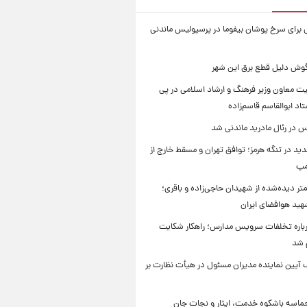
برای سرخ پوشان بیفوما در پرسپولیس ماندنی
یگوش دلیل قطع برق این شهر
یت معاون وزیر فرهنگ و ارشاد اسلامی در پی
د ابوالقاسم قاسم‌زاده
 در رئال مادرید ماندنی شد
ید در تنگه هرمز؛ توافق تهران و مسقط خارج از
مپ
تر دیده‌شده از شهیدان حاجی‌زاده و باقری؛
هید هوافضای ایران
باره تخلفات سرویس مدارس؛ راهکار شکایت
م شد
 آیین نماینده مدیران مسئول در هیأت نظارت بر
حماسه باشکوه خدمت، ایثار و نجات جان