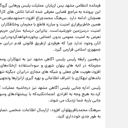
فرمانده انتظامی مشهد پس ازپایان عملیات پلیس ورهایی گروگا
این پرونده به مراجع قضایی معرفی شده انداما تلاش های کارآگا
همچنان ادامه دارد .سرهنگ محمدچراغ افزود:«مشهدمقدس»پا
همین خاطربرقراری امنیت و مبارزه قاطع با مجرمان وخلافکاران 
امنیت درسرزمین خورشیداست. بنابراین درسایه ساراین حریم ا
تعرض به امنیت عمومی بدون اغماض برخوردخواهدکردودراین م
آنان وجود ندارد چرا که هرفردی ازطریق قانونی قدم دراین م
جمهوری اسلامی قرارمی گیرد.
درهمین رابطه رئیس پلیس آگاهی مشهد نیز به تبهکاران ومجر
مجرمانه در لایه های پنهان شهری و سوءاستفاده ازخلاءهای 
افزود:هویت های جعلی و شبکه های مجازی درایران دیگرنه تنه
باندهای تبهکاری با اشراف اطلاعاتی و بهره گیری ازابزارها وتج
رئیس اداره جنایی پلیس آگاهی مشهد نیز درحاشیه عملیات گس
کرد:به هیج وجه به افرادی اعتمادنکنیدکه با پیشنهادهای وسوسه
جایی باربه شما نزدیک می شوند.
سرهنگ محمدباقرپهلوان افزود: ازارسال اطلاعات شخصی ،تصاویر
به طور جدی خودداری کنید.