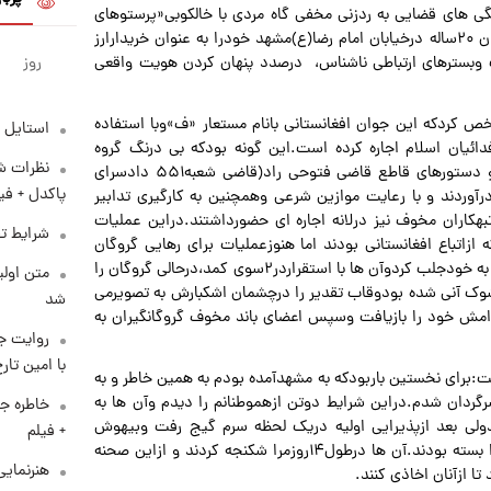
گی های قضایی به ردزنی مخفی گاه مردی با خالکوبی«پرستوهای
مهاجر»ادامه دادندوبه نتایجی رسیدندکه نشان می داداین جوان ۲۰ساله درخیابان امام رضا(ع)مشهد خودرا به عنوان خریدارارز
روز
ت وبسترهای ارتباطی ناشناس، درصدد پنهان کردن هویت واقعی
کردکه این جوان افغانستانی بانام مستعار «ف»وبا استفاده
استایل 
فدائیان اسلام اجاره کرده است.این گونه بودکه بی درنگ گروه
نظرات شن
عملیاتی با هدایت مستقیم رئیس اداره جنایی پلیس آگاهی و دستورهای قاطع قاضی فتوحی راد(قاضی شعبه۵۵۱ دادسرای
پاکدل + فی
ه جوان۲۰ساله را به محاصره درآوردند و با رعایت موازین شرعی وهمچنین به کارگیری تدابیر
یری را درحالی آغازکردندکه۳عضودیگرباندتبهکاران مخوف نیز درلانه اجاره ای حضورداشتند.دراین عملیات
شرایط تف
ازاتباع افغانستانی بودند اما هنوزعملیات برای رهایی گروگان
ادامه داشت که صدایی ازدرون کمد دیواری،توجه کارآگاهان را به خودجلب کردوآن ها با استقراردر۲سوی کمد،درحالی گروگان را
متن اولی
رشوک آنی شده بودوقاب تقدیر را درچشمان اشکبارش به تصویرمی
شد
اآرامش خود را بازیافت وسپس اعضای باند مخوف گروگانگیران به
روایت ج
با امین تار
 گفت:برای نخستین باربودکه به مشهدآمده بودم به همین خاطر و به
گردان شدم.دراین شرایط دوتن ازهموطنانم را دیدم وآن ها به
خاطره جا
لی بعد ازپذیرایی اولیه دریک لحظه سرم گیج رفت وبیهوش
+ فیلم
شدم.زمانی به هوش آمدم که درون کمدقرارداشتم ودستانم را بسته بودند.آن ها درطول۱۴روزمرا شکنجه کردند و ازاین صحنه
هنرنمایی
تا ازآنان اخاذی کنند.