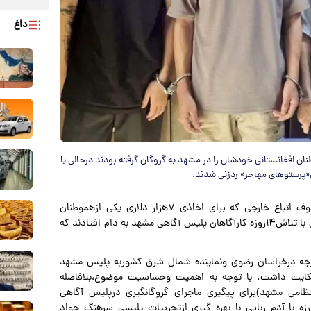
داغ
ای اخاذی ۷هزار دلاری یکی ازهموطنان افغانستانی خودشان را در مشهد به گروگان گرفته بودند درحالی با
و به نقل از روزنامه خراسان، تبهکاران مخوف اتباع خارجی که برای اخاذی ۷هزار دلاری یکی ازهموطنان
افغانستانی خودشان را در مشهد به گروگان گرفته بودند درحالی با تلاش۱۴روزه کارآگاهان پلیس آگاهی مشهد به دام افتادند که
ارجه درخراسان رضوی ونماینده شمال شرق کشوربه پلیس مشهد
ن»حکایت داشت. با توجه به اهمیت وحساسیت موضوع،بلافاصله
ظامی مشهد)برای پیگیری ماجرای گروگانگیری درپلیس آگاهی
ه با آدم ربایی با بهره گیری ازتجربیات پلیسی سرهنگ جواد