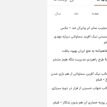
پربحث ها
قیمت طلا و سکه امروز پنجشنبه
۱۵ مرداد ۱۴۰۵
هفته
ماه
سال
۱ روز پیش
شارژ جدید کالابرگ برای سه
دهک؛ جزئیات اعلام شد
عجیب صابر ابر وایرال شد + عکس
۱ روز پیش
شرایط تازه فروش اقساطی سایپا
یدنی نیک آفرید سماواتی درباره مهدی
اعلام شد؛ شاهین، کوییک، اطلس،
لم
سهند و ساینا با اقساط بلندمدت +
۱ روز پیش
اهم‌نامه به نفع ایران بهبود یافت
جدول
سیگنال‌های جدید برای بازار طلا؛
پیش‌بینی قیمت سکه و طلا فردا
ۀ طرح راهبردی مدیریت تنگه هرمز منتشر
الب نیک آفرین سماواتی از هم بازی شدن
خ + فیلم
لب شهاب حسینی از فرار در دوره سربازی
 روزبه حصاری آن هم بدون بدلکار + فیلم