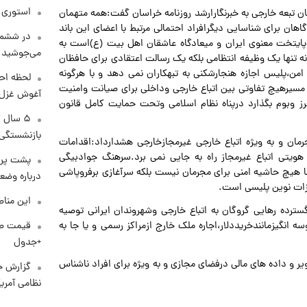
استوری م
ن تبعه خارجی به خبرنگارارشد روزنامه خراسان گفت:همه متهمان
هان برای شناسایی دیگرافراد احتمالی مرتبط با اعضای این باند
در ششم 
یتخت معنوی ایران و میعادگاه عاشقان اهل بیت (ع)است به
می‌جوشید
نه تنها یک وظیفه انتظامی بلکه یک رسالت اعتقادی برای حافظان
من،پلیس اجازه هنجارشکنی به تبهکاران نمی دهد و با هرگونه
لحظه احس
سیرهیچ تفاوتی بین اتباع خارجی وداخلی برای صیانت وامنیت
آغوش غزل 
رز وبوم بگذارد درپناه نظام اسلامی وتحت حمایت کامل قانون
۵ سال 
بازنشستگی
مان و به ویژه اتباع خارجی غیرمجازخارجی هشدارداد:اقدامات
هویتی اتباع غیرمجاز راه به جایی نمی برد.سرهنگ جوادبیگی
پشت پرد
ا هیچ حاشیه امنی برای مجرمان نیست بلکه سرآغازی برفروپاشی
درباره وض
هیزات نوین پلیسی است.
این مناط
ترده رهایی گروگان به اتباع خارجی وشهروندان ایرانی توصیه
 انگیزمانندخریددلار،اجاره ملک خارج ازمراکز رسمی و یا جا به
+جدول
 و داده های مالی درفضای مجازی و به ویژه برای افراد ناشناس
گزارش ج
نظامی آمری