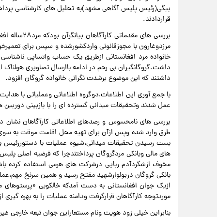
بیگی(رئیس پلیس آگاهی مشهد)به تحلیل های کارشناسی پرداختن
قراردادند.
بررسی های مقد
مرزدوغارون با مجوزقانونی واردکشورشده و سپس برای تعمیر
خانواده مرد افغانستانی ازطریق یک حساب واتساپی ناشناسی پی
داشتند که این موضوع برشدت نگرانی خانواده گروگان افزود.
با جمع آوری این اطلاعات،دوگروه اطلاعاتی وعملیاتی با هدای
عمل شدند وتحقیقات میدانی گسترده ای را با بازبینی دوربین ه
بررسی های نامحسوس و رصدهای اطلاعاتی کارآگاهان نشان داد
طرق وارد شده وپس ازآن برای تهیه محل اقامت موقت به سوی خی
بست رسیدن تحقیقات میدانی،شیوه عملیات با دستوررئیس پل
های مالی وبانکی مردگروگان پرداختندچرا که فرضیه اصلی پلیس
مخوف ازشگردآدم ربایی درشرکت های هرمی استفاده کرده باش
بانکی گروگان دربولوارشهید مفتح رسید و همین سرنخ مهم،عم
ازیک جوان افغانستانی به دست آمدکه خالکوبی «پرستوهای 
موردتوجه کارآگاهان قرارگرفت ودامنه عملیات را به بهره گیری 
بنابراین خیلی زود هویت ونام مستعاراین جوان تبعه خارجی غیرم