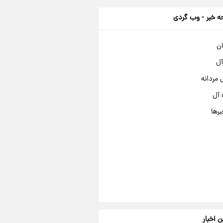
 خبر - وب گردی
ان
آل
مردانه
 آل
برها
ن اخبار