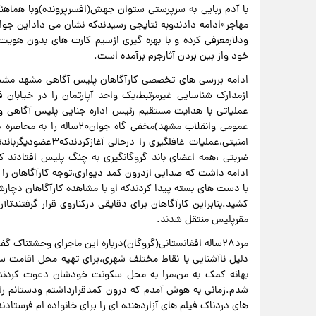
با آدم ربایی به سرپرستی ستوان جهش(افسرپرونده)وبا هماهن
ودلارمعرفی کرده و با بهره گیری ازسیم کارت های بدون هوی
خود واز بین بردن آثارجرم برآمده است.
ادامه بررسی های تخصصی کارآگاهان پلیس آگاهی مشهد مشخص 
ازمدارک شناسایی غیرمرتبط،یک واحد آپارتمان را در خیابان 
عمومی وانقلاب مشهد)مخفی گا
امنیتی،عملیات غافلگ
ضربتی ،همه اعضای باند گروگانگیری به چنگ پلیس افتادند که 
با دست های بسته پیدا کردندکه او با مشاهده کارآگاهان دچا
کشید.بنابراین کارآگاهان برای دقایقی درکناروی قرار گرفتندت
مقرپلیس منتقل شدند.
مرد۲۸ساله افغانستانی(گروگان)درباره این ماجرای وحشتناک
دلیل ناآشنایی با نقاط مختلف شهری،برای تهیه محل اقامت سر
بهانه کمک به من،مرا به محل سکونت خودشان دعوت کردندو
های دردناک فیلم های آزاردهنده ای را برای خانواده ام فرستادند 