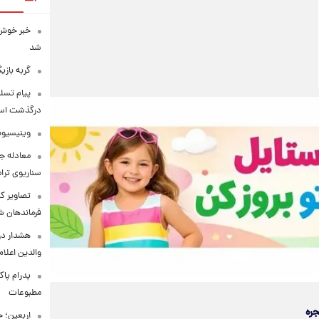
خبر خوش 
شد
گربه باز
پیام تسل
درگذشت استا
وینیسیوس
معادله جد
سناریوی ترا
تصاویر کم
فرماندهان ش
هشدار در
والدین اعلا
پدرام پاک
مطبوعات
جره
اربعین؛ 