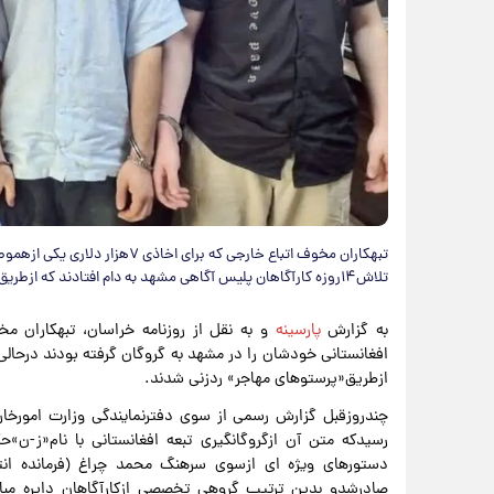
تبهکاران مخوف اتباع خارجی که بر
تلاش۱۴روزه کارآگاهان پلیس آگاهی مشهد به دام افتادند که ازطریق«پرستوهای مهاجر» ردزنی شدند.
به گزارش
پارسینه
ازطریق«پرستوهای مهاجر» ردزنی شدند.
چندروزقبل گزارش رسمی از سوی دفترنمایندگی وزارت امورخ
رسیدکه متن آن ازگروگانگیری تبعه افغانستانی با نام«ز -
دستورهای ویژه ای ازسوی سرهنگ محمد چراغ (فرمانده انت
صادرشدو بدین ترتیب گروهی تخصصی ازکارآگاهان دایره مبارز