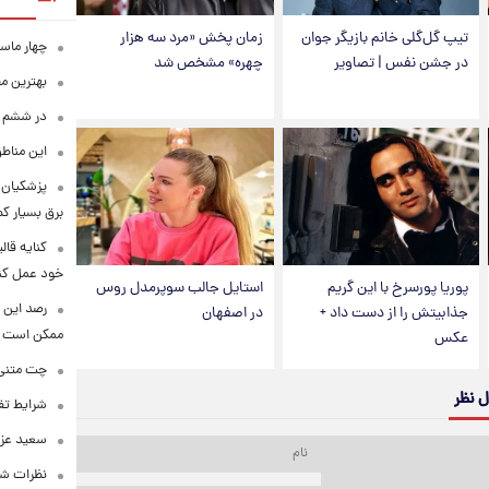
تیپ گل‌گلی خانم بازیگر جوان
زمان پخش «مرد سه هزار
چهار ماس
در جشن نفس | تصاویر
چهره» مشخص شد
بهترین م
در ششم ا
این مناطق
پزشکیان: 
برق بسیار ک
کنایه قال
خود عمل کن
پوریا پورسرخ با این گریم
استایل جالب سوپرمدل روس
رصد این 
جذابیتش را از دست داد +
در اصفهان
ممکن است
عکس
چت متنی نا
ل نظر
شرایط تفا
سعید عزت
نظرات شن