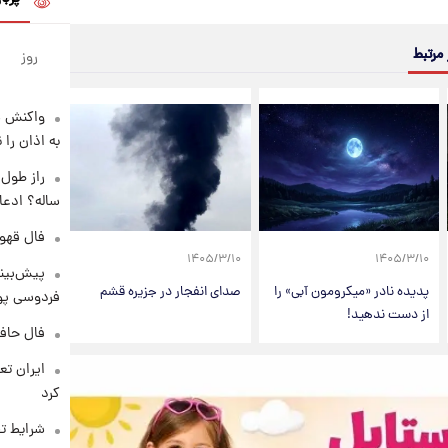
 مرتبط
روز
واکنش س
به اذان را 
ساله؟ ادعا
فال قهوه روزان
۱۴۰۵/۳/۱۰
۱۴۰۵/۳/۱۰
پیش‌بینی
پدیده نادر «میکرومون آبی» را
صدای انفجار در جزیره قشم
فردوسی پور
از دست ندهید!
فال حافظ پنجشنب
کرد
شرایط تف