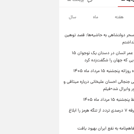
پربحث ها
فال قهوه روزانه پنجشنبه ۱۵ مرداد
ماه ۱۴۰۵
هفته
ماه
سال
۱ روز پیش
فال روزانه واقعی پنجشنبه ۱۵
مرداد ۱۴۰۵
حر دولتشاهی به حاشیه‌ها: قصد توهین
۱ روز پیش
نداشتم
ارزش سهام عدالت برای امروز
چهارشنبه ۱۴ مرداد + جدول
راز طول عمر انسان در دستان یک نوجوان ۱۵
یی که جهان را شگفت‌زده کرد
۱ روز پیش
آغاز طرح جدید فروش مشارکت در
ه پنجشنبه ۱۵ مرداد ماه ۱۴۰۵
تولید سایپا؛ نام خودرو، مبلغ پیش
پرداخت و زمان تحویل | سود
 جنجالی احسان علیخانی درباره میثاقی و
مشارکت چند درصد است؟
 وایرال شد+فیلم
ه ۱۵ مرداد ماه ۱۴۰۵
ایران تعرفه ۷ درصدی تردد از تنگه هرمز را ابلاغ
اهم‌نامه به نفع ایران بهبود یافت