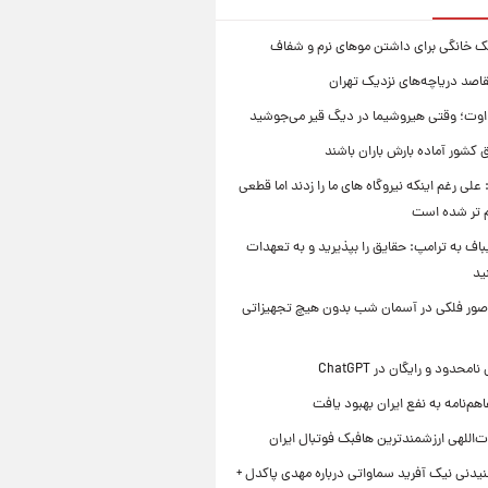
ک خانگی برای داشتن موهای نرم و شفاف
قاصد دریاچه‌های نزدیک تهران
وت؛ وقتی هیروشیما در دیگ قیر می‌جوشید
 کشور آماده بارش باران باشند
علی رغم اینکه نیروگاه های ما را زدند اما قطعی
م تر شده است
یباف به ترامپ: حقایق را بپذیرید و به تعهدات
ید
صور فلکی در آسمان شب بدون هیچ تجهیزاتی
محدود و رایگان در ChatGPT
هم‌نامه به نفع ایران بهبود یافت
‌اللهی ارزشمندترین هافبک فوتبال ایران
یدنی نیک آفرید سماواتی درباره مهدی پاکدل +