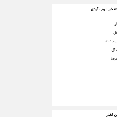
 خبر - وب گردی
ان
آل
مردانه
 آل
برها
ن اخبار