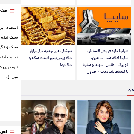
صفحه
اقتصاد ایر
سبک ایده 
سبک زندگی 
شرایط تازه فروش اقساطی
سیگنال‌های جدید برای بازار
تجارت ایده
سایپا اعلام شد؛ شاهین،
طلا؛ پیش‌بینی قیمت سکه و
کوییک، اطلس، سهند و ساینا
طلا فردا
تازه ترین خ
با اقساط بلندمدت + جدول
مبل ال
جره
آخری