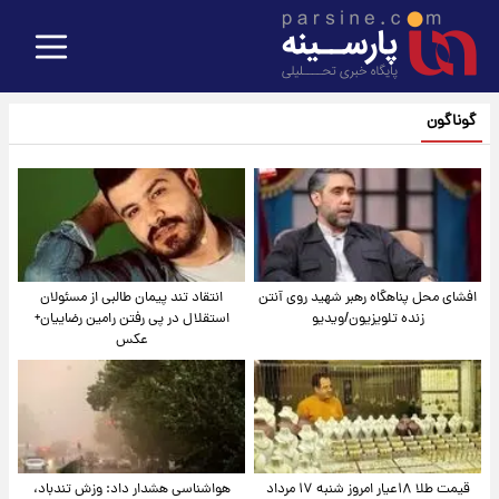
گوناگون
افشای محل پناهگاه‌ رهبر شهید روی آنتن
انتقاد تند پیمان طالبی از مسئولان
زنده تلویزیون/ویدیو
استقلال در پی رفتن رامین رضاییان+
عکس
قیمت طلا ۱۸عیار امروز شنبه ۱۷ مرداد
هواشناسی هشدار داد: وزش تندباد،