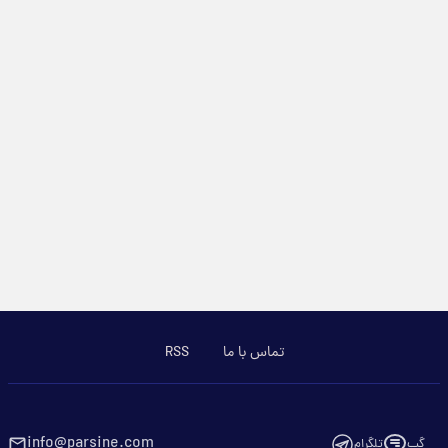
تماس با ما
RSS
info@parsine.com
گپ
تلگرام