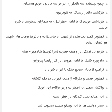
چهره بهت‌زده سه بازیگر زن در مراسم یادبود مریم همتیان
۲۲ ساعت پیش
بازگشت مازیار لرستانی به تلویزیون
تصاویر کمتر دیده‌شده از شهیدان حاجی‌زاده و
بازداشت مردی که با لباس «عزرائیل» به بیماران بیمارستان خیره
باقری؛ فرماندهان شهید هوافضای ایران
می‌شد!
۱ روز پیش
تصاویر کمتر دیده‌شده از شهیدان حاجی‌زاده و باقری؛ فرماندهان شهید
قیمت خودروهای سایپا تغییر کرد؛ لیست قیمت
هوافضای ایران
جمعه ۱۶ مرداد منتشر شد
بازخوانی آهنگی در وصف حضرت زهرا توسط شادمهر + فیلم
۱ روز پیش
ماه‌چهره خلیلی با لباس عروس در کنار پارسا پیروزفر
جدول قیمت ایران‌خودرو امروز جمعه ۱۶ مرداد؛
قیمت‌ها تغییر کرد
ترامپ از پایان سریع جنگ با ایران خبر داد
تصاویر جدید و دلبرانه از هدیه تهرانی در یک گلخانه
۱ روز پیش
قیمت طلا و سکه امروز جمعه ۱۶ مرداد ۱۴۰۵
واکنش همتی به اظهارات وزیر خزانه‌داری آمریکا
+جدول
این علائم یعنی کبدتان در خطر است
سحر دولتشاهی با این ویدئو بیشتر محبوب شد