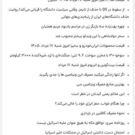
قیمت طلا ۱۸عیار امروز شنبه ۱۷ مرداد ۱۴۰۵ +جدول
از سقوط در QS تا حذف از تایمز، وقتی سیاست دانشگاه را قربانی می‌کند/ روایت
حذف دانشگاه‌های ایران از رتبه‌بندی‌های جهانی
چهره بهت‌زده سه بازیگر زن در مراسم یادبود مریم همتیان
سحر دولتشاهی با این ویدئو بیشتر محبوب شد
قیمت محصولات ایران‌خودرو و سایپا امروز شنبه ۱۷ مرداد ۱۴۰۵
سوخو-۳۰ با مخزن سوخت ۹.۶ تنی؛ جنگنده‌ای با بُرد خیره‌کننده ۳۰۰۰ کیلومتر
قیمت بیت‌کوین و اتریوم امروز شنبه ۱۷ مرداد
اگر تنها زندگی میکنید مصرف این ویتامین ها را جدی بگیرید
بهترین منابع مصرف ویتامین سی
این علائم یعنی کبدتان در خطر است
چرا هنگام خواب، مغز انرژی خود را خالی می‌کند؟
نحوه مصرف کافئین در بارداری
روزنامه عبری: توافق مکه به هیچ عنوان علیه اسرائیل نیست
احتمال دست داشتن اسرائیل در مشکلات اخیر اسپانیا