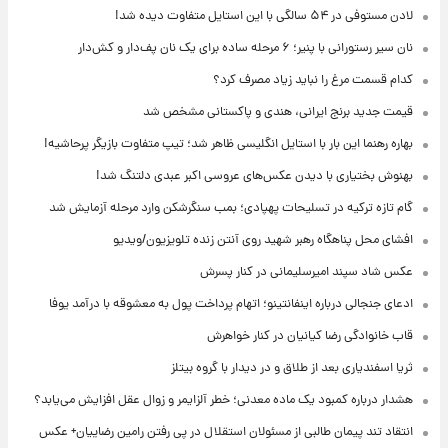
لادن مستوفی در ۵۴ سالگی با این استایل متفاوت دیده شد!
نان سیر رستورانی با پنیر؛ ۶ مرحله ساده برای یک نان پف‌دار و کش‌دار
کدام قسمت مرغ را نباید زیاد مصرف کرد؟
قیمت جدید برنج ایرانی، هندی و پاکستانی مشخص شد
بهاره رهنما این بار با استایل انگلیسی ظاهر شد؛ تیپ متفاوت بازیگر پرحاشیه!
بهنوش بختیاری با دیدن عکس‌های عروسی اکبر عبدی دلتنگ شد!
گام تازه ترکیه در تسلیحات پهپادی؛ بمب سنگرشکن وارد مرحله آزمایش شد
افشای محل پناهگاه‌ رهبر شهید روی آنتن زنده تلویزیون/ویدیو
عکس شاد سپند امیرسلیمانی در کنار پسرش
ادعای جنجالی درباره اینفانتینو؛ اتهام پرداخت پول به معشوقه با درآمد یوفا
قاب خانوادگی رضا کیانیان در کنار خواهرش
ثریا اسفندیاری بعد از طلاق و در دیدار با گروه بیتلز
هشدار درباره کمبود یک ماده معدنی؛ خطر آلزایمر و زوال عقل افزایش می‌یابد؟
انتقاد تند پیمان طالبی از مسئولان استقلال در پی رفتن رامین رضاییان+ عکس