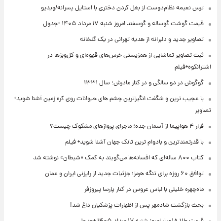
ترس نعیمه نظام‌دوست از بغل کردن دختری با استایل پسرانه/ویدیو
قیمت گوشت گوساله و گوسفند امروز شنبه ۱۷ مرداد ۱۴۰۵ +جدول
تصاویر جدید و دلبرانه از هدیه تهرانی در یک گلخانه
ثبت تصاویر تماشایی از همزیستی خرس‌های قهوه‌ای و کل‌وبزها در
اشترانکوه+فیلم
گوگوش در دو سالگی و در کنار مادرش؛ سال ۱۳۳۱
با عجیب ترین و شگفت انگیزترین چشم های حیوانات روی کره زمین آشنا شوید+
تصاویر
فرار ۴ هواپیما از آسمان جده؛ ماجرای پروازهای مشکوک چیست؟
با قدرتمندترین و بادوام ترین تانک جهان آشنا شوید+ فیلم
کتاب ۸۰۰ ساله‌ای که افسانه‌ها می‌گویند به کمک «شیطان» نوشته شد
توافق ۶۰ روزه برای تنگه هرمز؛ جزئیات جدید از رایزنی ایران و عمان
ماه‌چهره خلیلی با لباس عروس در کنار پارسا پیروزفر
بحث بازگشت شادمهر پس از اظهارات پزشکیان داغ شد!