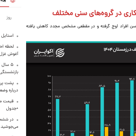
اری در گروه‌های سنی مختلف
روز
ش سن افراد اوج گرفته و در مقطعی مشخص مجدد کاهش یافته
استایل 
لحظه احس
آغوش غزل 
۵ سال 
بازنشستگی
پشت پرد
درباره وض
+جدول
در ششم 
می‌جوشید