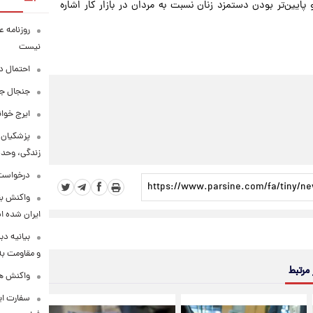
 پایین‌تر بودن دستمزد زنان نسبت به مردان در بازار کار اشاره
روزنامه ع
نیست
احتمال د
جنجال جد
ایرج خوا
پزشکیان:
زندگی، وحد
درخواست 
واکنش بق
ایران شده 
بیانیه د
و مقاومت به 
 مرتبط
واکنش همت
سفارت ایر