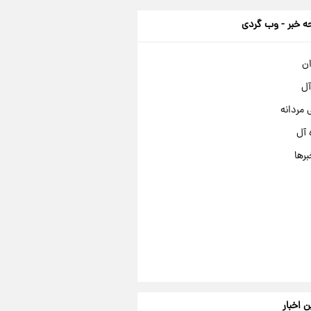
 خبر - وب گردی
ان
آل
مردانه
 آل
برها
ن اخبار