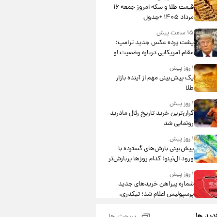
قیمت طلا و سکه امروز جمعه ۱۶
مرداد ۱۴۰۵ +جدول
۱۵ ساعت پیش
پشت پرده عکس جدید ترامپ؛
مقام آمریکایی درباره وضعیت او
چه گفت؟
۱ روز پیش
یک پیش‌بینی مهم از آینده بازار
طلا
۱ روز پیش
گران‌ترین خرید تاریخ رئال مادرید
رونمایی شد
۱ روز پیش
پیش‌بینی بارش‌های گسترده با
ورود ال‌نینو؛ کدام روزها پربارش‌تر
خواهند بود؟
۱ روز پیش
شماره پیراهن خریدهای جدید
پرسپولیس اعلام شد؛ تیکدری،
محبی و سرگیف با اعداد ویژه
۱ روز پیش
زدید ها