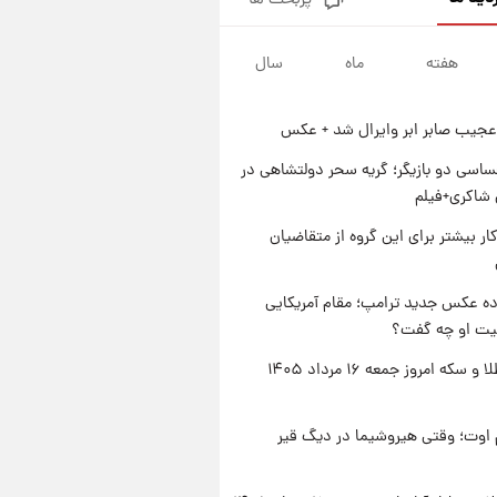
پربحث ها
جزئیات فعال‌سازی «کیف پول
ایران» اعلام شد+فیلم
هفته
ماه
سال
۱ روز پیش
تغییر تند قیمت محصولات
ایران‌خودرو و سایپا امروز پنجشنبه
عجیب صابر ابر وایرال شد + عکس
۱۵ مرداد ۱۴۰۵ +جدول
۱ روز پیش
قیمت طلا و سکه امروز پنجشنبه
اسی دو بازیگر؛ گریه سحر دولتشاهی در
۱۵ مرداد ۱۴۰۵
شاکری+فیلم
۱ روز پیش
کار بیشتر برای این گروه از متقاضیان
شارژ جدید کالابرگ برای سه
دهک؛ جزئیات اعلام شد
ه عکس جدید ترامپ؛ مقام آمریکایی
عیت او چه گفت؟
قیمت طلا و سکه امروز جمعه ۱۶ مرداد ۱۴۰۵
اوت؛ وقتی هیروشیما در دیگ قیر