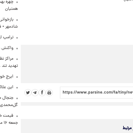
چهره بهت
همتیان
بازخوان
شادمهر + ف
ترامپ از
واکنش هم
مراکز نظ
تهدید تند
ایرج خو
این علائ
جنجال جد
گل‌محمدی!
قیمت خو
جمعه ۱۶ مرداد منتشر شد
 مرتبط