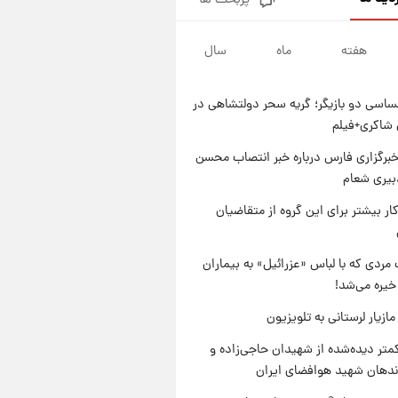
پربحث ها
قیمت طلا و سکه امروز جمعه ۱۶
مرداد ۱۴۰۵ +جدول
هفته
ماه
سال
۱ روز پیش
پشت پرده عکس جدید ترامپ؛
مقام آمریکایی درباره وضعیت او
اسی دو بازیگر؛ گریه سحر دولتشاهی در
چه گفت؟
۱ روز پیش
شاکری+فیلم
یک پیش‌بینی مهم از آینده بازار
طلا
برگزاری فارس درباره خبر انتصاب محسن
بیری شعام
۱ روز پیش
گران‌ترین خرید تاریخ رئال مادرید
کار بیشتر برای این گروه از متقاضیان
رونمایی شد
مردی که با لباس «عزرائیل» به بیماران
خیره می‌شد!
ازیار لرستانی به تلویزیون
متر دیده‌شده از شهیدان حاجی‌زاده و
اندهان شهید هوافضای ایران