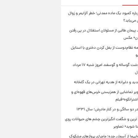
اره کمبود یک ماده معدنی؛ خطر آلزایمر و زوال
می‌یابد؟
د پیمان طالبی از مسئولان استقلال در پی رفتن
یان+ عکس
ه نظام‌دوست از بغل کردن دختری با استایل
و
قیمت گوشت گوساله و گوسفند امروز شنبه ۱۷ مرداد
ید و دلبرانه از هدیه تهرانی در یک گلخانه
یر تماشایی از همزیستی خرس‌های قهوه‌ای و
اشترانکوه+فیلم
دو سالگی و در کنار مادرش؛ سال ۱۳۳۱
ترین و شگفت انگیزترین چشم های حیوانات روی
نا شوید+ تصاویر
ر ۴ هواپیما از آسمان جده؛ ماجرای پروازهای مشکوک