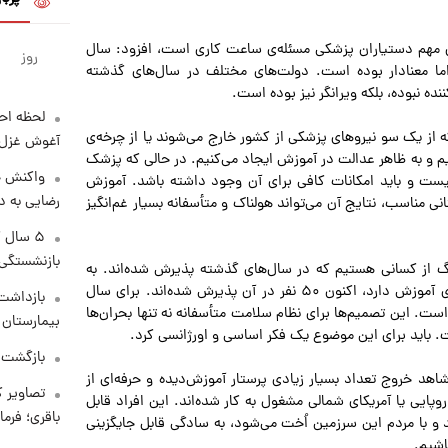
ای مهم دستیاران پزشکی مسئله‌ی ساعت کاری است، افزود: سال
روز
ما معنادار بوده است. دولت‌های مختلف در سال‌های گذشته
ننده نبوده، بلکه ویرانگر نیز بوده است.
لحظه احس
که از یک سو نیروهای پزشکی از کشور خارج می‌شوند یا از چرخه‌ی
آغوش غزل 
م و به ظاهر عدالت در آموزش ایجاد می‌کنیم. در حالی که پزشک
واکنش خ
یست و باید امکانات کافی برای آن وجود داشته باشد. آموزش
رضایی به د
 مناسب، نتایج آن می‌تواند هولناک و متأسفانه بسیار غم‌انگیز
۵ سال 
بازنشستگی
گ از کسانی هستیم که در سال‌های گذشته پذیرش شده‌اند. به
عنوان مثال، بخشی که ظرفیت پذیرش ۵ یا ۱۰ دانشجو را برای آموزش دارد، اکنون ۵۰ نفر در آن پذیرش شده‌اند. برای سال
بازداشت 
است. این تصمیم‌ها برای نظام سلامت متأسفانه نه تنها بحران‌ها
بیمارستان 
ست. باید برای این موضوع یک فکر اساسی و اورژانسی کرد.
بازگشت م
اهد خروج تعداد بسیار زیادی پرستار آموزش‌دیده و حرفه‌ای از
تصاویر ک
پایی یا آمریکای شمالی مشغول به کار شده‌اند. این افراد قابل
باقری؛ فرم
د و با مردم این سرزمین اُخت می‌شود، به سادگی قابل جایگزینی
اشیم.