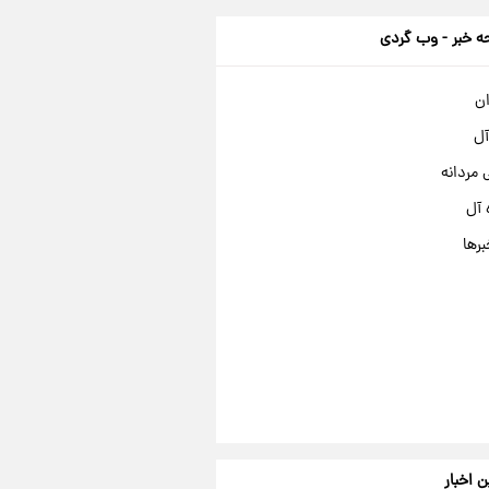
 خبر - وب گردی
ان
آل
مردانه
 آل
برها
ن اخبار