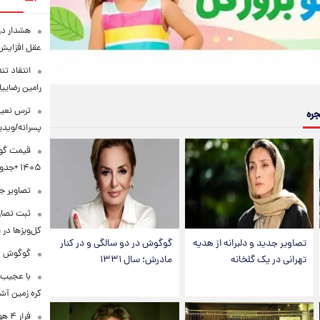
هشدار درب
عقل افزایش 
انتقاد تن
رامین رضای
ترس نعیم
جره
پسرانه/ویدی
۱۴۰۵ +جدول
تصاویر جد
ثبت تصاو
کل‌وبزها در 
تصاویر جدید و دلبرانه از هدیه
گوگوش در دو سالگی و در کنار
گوگوش در 
تهرانی در یک گلخانه
مادرش؛ سال ۱۳۳۱
با عجیب 
کره زمین آش
فرا