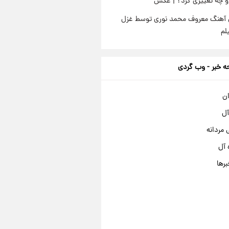
او چه تغییری کرد؟ | عکس
ی آهنگ معروف محمد نوری توسط غزل
لم
 خبر - وب گردی
ان
آل
مردانه
 آل
برها