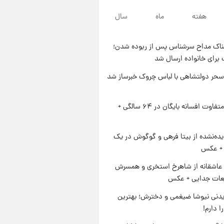
۱ روز پیش
هفته
ماه
سال
لحظه برخورد رعد و برق به
ساختمان مرکز تجارت جهانی در
آمریکا + فیلم
ناک مداح سرشناس پس از ربوده شدن؛
۱ روز پیش
 برای خانواده ارسال شد
برای اولین بار؛ انتشار تصاویری از
رهبر جدید انقلاب/ویدیو
سحر دولتشاهی با لباس چروک خبرساز شد
۱ روز پیش
تصاویر عمامه بستن به شیوه
استایل متفاوت افسانه بایگان در ۶۴ سالگی +
خاتمی/ویدیو
ده‌نشده از بیتا فرهی و گوگوش در یک
+ عکس
عاشقانه از شاهرخ استخری و همسرش
عات جدایی + عکس
دنی نیوشا ضیغمی و دخترش؛ بهترین
 دارم!