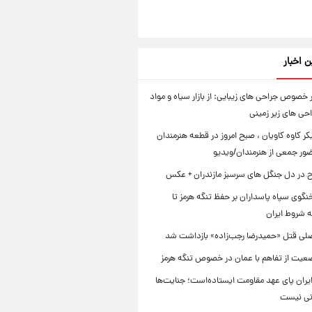
ن اخبار
خصوص جراحی های زیبایی: از بازار سیاه و مواد
احی های زیر زمینی
ر کاوه کاویان ، صبح امروز در قطعه هنرمندان
ضور جمعی از هنرمندان/ویدیو
اح در دل جنگل های سرسبز مازندران + عکس
گوی سپاه پاسداران بر حفظ تنگه هرمز تا
 شروط ایران
لی قتل «حمیدرضا رجب‌زاده» بازداشت شد
عیت از تفاهم با عمان در خصوص تنگه هرمز
یران پای عهد مقاومت ایستاده‌است؛ جنایت‌ها
نی نیست