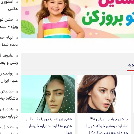
استوری 
عکس
ویژه + فیلم
الهام حم
دیده شد؛ 
علیرضا ق
رفتی و بعد 
جره
روایت رس
علیه ایران
جدیدترین
باشگاه؛ چه 
هدی زین
دوباره خبرس
جنجال جراحی زیبایی ۴۰
هدی زین‌العابدین با یک عکس
میلیارد تومانی خواننده زن |
هنری متفاوت دوباره خبرساز
چهره او چه تغییری کرد؟ |
شد!