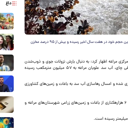
داغ
بخشدار مرکزی مراغه گفت: ظرفیت آبی سد علویان در مراغه به بیشترین حجم خود در هفت سال‌ اخیر رسیده و بیش از ۹۵ درصد مخزن
رکزی مراغه اظهار کرد: به دنبال بارش نزولات جوی و ذوب‌شدن
برف در دامنه‌های غربی کوه سهند و پرآب شدن رودخانه صوفی چای، آب سد علویان مراغه به ۵۷ میلیون مترمکعب رسیده
خزن این دریاچه آبگیری شده و امسال رهاسازی آب سد به باغات و زمین‌های کشاورزی
امیدی اضافه کرد: آب ذخیره شده در سد علویان، نیاز بیش از ۶ هزارهکتاری از باغات و زمین‌های زراعی شهرستان‌های مراغه و