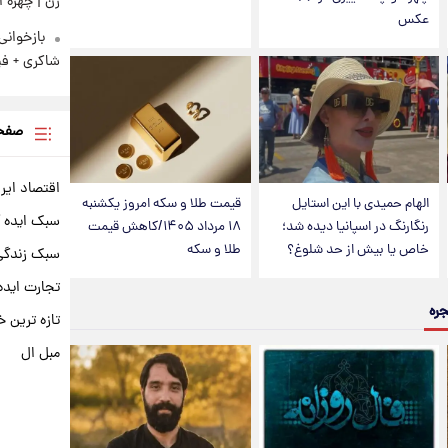
زن | چهره 
عکس
بازخوان
شاکری + فی
صفحه
اقتصاد ایر
الهام حمیدی با این استایل
قیمت طلا و سکه امروز یکشنبه
سبک ایده 
رنگارنگ در اسپانیا دیده شد؛
۱۸ مرداد ۱۴۰۵/کاهش قیمت
خاص یا بیش از حد شلوغ؟
طلا و سکه
سبک زندگی 
تجارت ایده
جره
تازه ترین خ
مبل ال