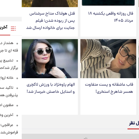
فال روزانه واقعی یکشنبه ۱۸
قتل هولناک مداح سرشناس
مرداد ۱۴۰۵
پس از ربوده شدن؛ فیلم
آخری
جنایت برای خانواده ارسال شد
هشدار در 
فله ای تا جر
تشییع پیک
برگزار شد/ح
خانه ارو
قاب عاشقانه و پست متفاوت
الهام پاوه‌نژاد با ورزش لاکچری
تاکید سخن
همسر شاهرخ استخری!
و استایل خاصش خبرساز شد!
پذیرفتن همه
مظنون اص
آخرین وض
ل نظر
عراقچی:ا
فراموش‌شد