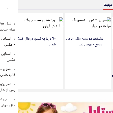
 مرتبط
روز
قتل هول
فیلم جنایت
استایل 
تخلفات موسسه مالی «ثامن
٦٠٠ دریاچه کشور درحال خشک
الحجج» بررسی شد
شدن
+ عکس
عکس
تصویر دی
قاب خاص 
تصویری 
پس از شای
سلفی دی
حال جهان را