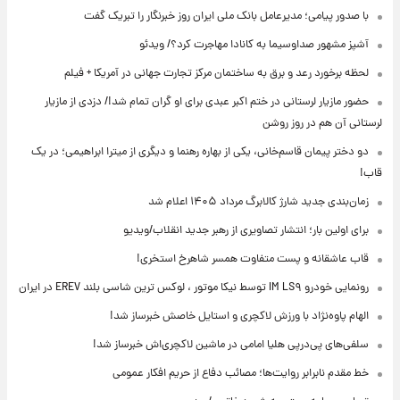
با صدور پیامی؛ مدیرعامل بانک ملی ایران روز خبرنگار را تبریک گفت
آشپز مشهور صداوسیما به کانادا مهاجرت کرد؟/ ویدئو
لحظه برخورد رعد و برق به ساختمان مرکز تجارت جهانی در آمریکا + فیلم
حضور مازیار لرستانی در ختم اکبر عبدی برای او گران تمام شد!/ دزدی از مازیار
لرستانی آن هم در روز روشن
دو دختر پیمان قاسم‌خانی، یکی از بهاره رهنما و دیگری از میترا ابراهیمی؛ در یک
قاب!
زمان‌بندی جدید شارژ کالابرگ مرداد ۱۴۰۵ اعلام شد
برای اولین بار؛ انتشار تصاویری از رهبر جدید انقلاب/ویدیو
قاب عاشقانه و پست متفاوت همسر شاهرخ استخری!
رونمایی خودرو IM LS۹ توسط نیکا موتور ، لوکس ترین شاسی بلند EREV در ایران
الهام پاوه‌نژاد با ورزش لاکچری و استایل خاصش خبرساز شد!
سلفی‌های پی‌درپی هلیا امامی در ماشین لاکچری‌اش خبرساز شد!
خط مقدم نابرابر روایت‌ها؛ مصائب دفاع از حریم افکار عمومی