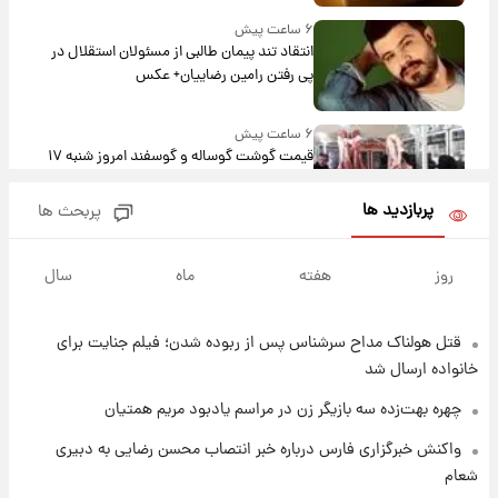
۶ ساعت پیش
انتقاد تند پیمان طالبی از مسئولان استقلال در
پی رفتن رامین رضاییان+ عکس
۶ ساعت پیش
قیمت گوشت گوساله و گوسفند امروز شنبه ۱۷
مرداد ۱۴۰۵ +جدول
پربازدید ها
پربحث ها
۶ ساعت پیش
با قدرتمندترین و بادوام ترین تانک جهان آشنا
روز
هفته
ماه
سال
شوید+ فیلم
قتل هولناک مداح سرشناس پس از ربوده شدن؛ فیلم جنایت برای
۷ ساعت پیش
قیمت طلا ۱۸عیار امروز شنبه ۱۷ مرداد ۱۴۰۵
خانواده ارسال شد
+جدول
چهره بهت‌زده سه بازیگر زن در مراسم یادبود مریم همتیان
۷ ساعت پیش
واکنش خبرگزاری فارس درباره خبر انتصاب محسن رضایی به دبیری
قیمت محصولات ایران‌خودرو و سایپا امروز شنبه
شعام
۱۷ مرداد ۱۴۰۵