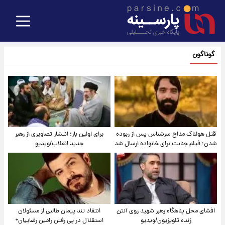
گوناگون
قتل هولناک مداح سرشناس پس از ربوده
برای اولین بار؛ انتشار تصاویری از رهبر
شدن؛ فیلم جنایت برای خانواده ارسال شد
جدید انقلاب/ویدیو
افشای محل پناهگاه‌ رهبر شهید روی آنتن
انتقاد تند پیمان طالبی از مسئولان
زنده تلویزیون/ویدیو
استقلال در پی رفتن رامین رضاییان+