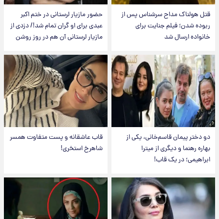
قتل هولناک مداح سرشناس پس از
حضور مازیار لرستانی در ختم اکبر
ربوده شدن؛ فیلم جنایت برای
عبدی برای او گران تمام شد!/ دزدی از
خانواده ارسال شد
مازیار لرستانی آن هم در روز روشن
دو دختر پیمان قاسم‌خانی، یکی از
قاب عاشقانه و پست متفاوت همسر
بهاره رهنما و دیگری از میترا
شاهرخ استخری!
ابراهیمی؛ در یک قاب!