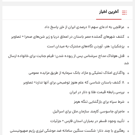
آخرین اخبار
عراقچی به ادعای سهم ۱۱ درصدی ایران از خزر پاسخ داد
کشف شهرهای گمشده مصر باستان در اعماق دریا و زیر شن‌های صحرا + تصاویر
پزشکیان: هنر، آوردن نگاه‌های مشترک به میدان است
قتل هولناک مداح سرشناس پس از ربوده شدن؛ فیلم جنایت برای خانواده ارسال
شد
واگذاری املاک تملیکی و مازاد بانک سرمایه از طریق مزایده عمومی
۸ کشف باستان شناسی که علم هنوز توضیحی برای آنها ندارد+ تصاویر
بررسی رابطه قیمت طلا و دلار در ایران
شرط سپاه برای بازگشایی تنگه هرمز
ماجرای جاسوسی کارمند سازمان ملل برای اسرائیل
تأیید وجود فسفر در بمباران استان فارس + جزئیات
رهگیری با چند دلار؛ شکست سنگین سامانه ضد موشکی لیزری رژیم صهیونیستی