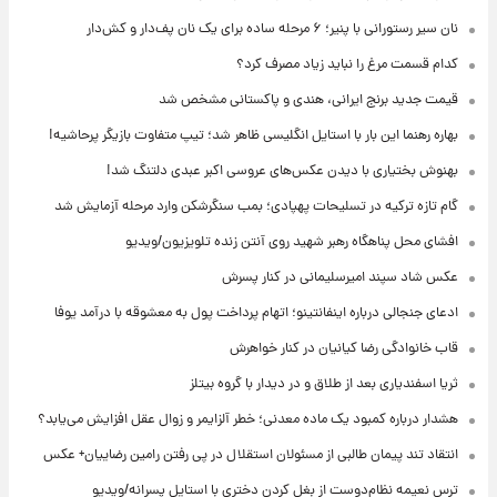
نان سیر رستورانی با پنیر؛ ۶ مرحله ساده برای یک نان پف‌دار و کش‌دار
کدام قسمت مرغ را نباید زیاد مصرف کرد؟
قیمت جدید برنج ایرانی، هندی و پاکستانی مشخص شد
بهاره رهنما این بار با استایل انگلیسی ظاهر شد؛ تیپ متفاوت بازیگر پرحاشیه!
بهنوش بختیاری با دیدن عکس‌های عروسی اکبر عبدی دلتنگ شد!
گام تازه ترکیه در تسلیحات پهپادی؛ بمب سنگرشکن وارد مرحله آزمایش شد
افشای محل پناهگاه‌ رهبر شهید روی آنتن زنده تلویزیون/ویدیو
عکس شاد سپند امیرسلیمانی در کنار پسرش
ادعای جنجالی درباره اینفانتینو؛ اتهام پرداخت پول به معشوقه با درآمد یوفا
قاب خانوادگی رضا کیانیان در کنار خواهرش
ثریا اسفندیاری بعد از طلاق و در دیدار با گروه بیتلز
هشدار درباره کمبود یک ماده معدنی؛ خطر آلزایمر و زوال عقل افزایش می‌یابد؟
انتقاد تند پیمان طالبی از مسئولان استقلال در پی رفتن رامین رضاییان+ عکس
ترس نعیمه نظام‌دوست از بغل کردن دختری با استایل پسرانه/ویدیو