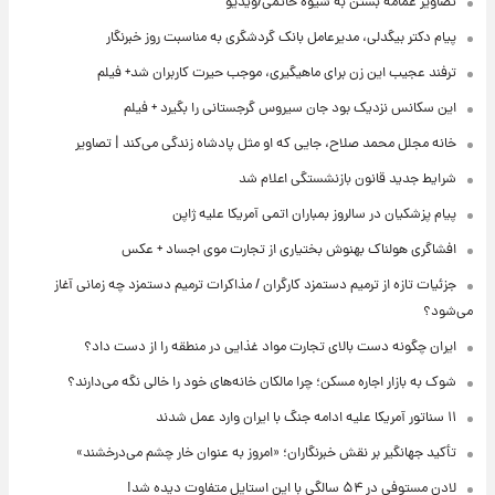
تصاویر عمامه بستن به شیوه خاتمی/ویدیو
پیام دکتر بیگدلی، مدیرعامل بانک گردشگری به مناسبت روز خبرنگار
ترفند عجیب این زن برای ماهیگیری، موجب حیرت کاربران شد+ فیلم
این سکانس نزدیک بود جان سیروس گرجستانی را بگیرد + فیلم
خانه مجلل محمد صلاح، جایی که او مثل پادشاه زندگی می‌کند | تصاویر
شرایط جدید قانون بازنشستگی اعلام شد
پیام پزشکیان در سالروز بمباران اتمی آمریکا علیه ژاپن
افشاگری هولناک بهنوش بختیاری از تجارت موی اجساد + عکس
جزئیات تازه از ترمیم دستمزد کارگران / مذاکرات ترمیم دستمزد چه زمانی آغاز
می‌شود؟
ایران چگونه دست بالای تجارت مواد غذایی در منطقه را از دست داد؟
شوک به بازار اجاره مسکن؛ چرا مالکان خانه‌های خود را خالی نگه می‌دارند؟
۱۱ سناتور آمریکا علیه ادامه جنگ با ایران وارد عمل شدند
تأکید جهانگیر بر نقش خبرنگاران؛ «امروز به عنوان خار چشم می‌درخشند»
لادن مستوفی در ۵۴ سالگی با این استایل متفاوت دیده شد!