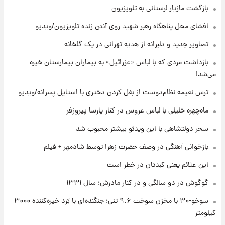
بازگشت مازیار لرستانی به تلویزیون
۲۱ ساعت پیش
افشای محل پناهگاه‌ رهبر شهید روی آنتن زنده تلویزیون/ویدیو
یک پیش ‌بینی مهم برای قیمت دلار، طلا و سکه
شنبه ۱۷ مرداد ۱۴۰۵
تصاویر جدید و دلبرانه از هدیه تهرانی در یک گلخانه
بازداشت مردی که با لباس «عزرائیل» به بیماران بیمارستان خیره
۲۱ ساعت پیش
می‌شد!
بازیکن به درد نخور استقلال با مقصد اروپا این
تیم را ترک کرد!
ترس نعیمه نظام‌دوست از بغل کردن دختری با استایل پسرانه/ویدیو
ماه‌چهره خلیلی با لباس عروس در کنار پارسا پیروزفر
۱ روز پیش
تصاویر کمتر دیده‌شده از شهیدان حاجی‌زاده و
سحر دولتشاهی با این ویدئو بیشتر محبوب شد
باقری؛ فرماندهان شهید هوافضای ایران
بازخوانی آهنگی در وصف حضرت زهرا توسط شادمهر + فیلم
این علائم یعنی کبدتان در خطر است
گوگوش در دو سالگی و در کنار مادرش؛ سال ۱۳۳۱
سوخو-۳۰ با مخزن سوخت ۹.۶ تنی؛ جنگنده‌ای با بُرد خیره‌کننده ۳۰۰۰
کیلومتر