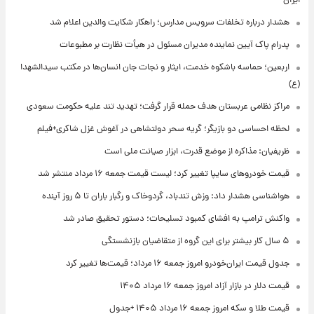
ایران
هشدار درباره تخلفات سرویس مدارس؛ راهکار شکایت والدین اعلام شد
پدرام پاک آیین نماینده مدیران مسئول در هیأت نظارت بر مطبوعات
اربعین؛ حماسه باشکوه خدمت، ایثار و نجات جان انسان‌ها در مکتب سیدالشهدا
(ع)
مراکز نظامی عربستان هدف حمله قرار گرفت؛ تهدید تند علیه حکومت سعودی
لحظه احساسی دو بازیگر؛ گریه سحر دولتشاهی در آغوش غزل شاکری+فیلم
ظریفیان: مذاکره از موضع قدرت، ابزار صیانت ملی است
قیمت خودروهای سایپا تغییر کرد؛ لیست قیمت جمعه ۱۶ مرداد منتشر شد
هواشناسی هشدار داد: وزش تندباد، گردوخاک و رگبار باران تا ۵ روز آینده
واکنش ترامپ به افشای کمبود تسلیحات؛ دستور تحقیق صادر شد
۵ سال کار بیشتر برای این گروه از متقاضیان بازنشستگی
جدول قیمت ایران‌خودرو امروز جمعه ۱۶ مرداد؛ قیمت‌ها تغییر کرد
قیمت دلار در بازار آزاد امروز جمعه ۱۶ مرداد ۱۴۰۵
قیمت طلا و سکه امروز جمعه ۱۶ مرداد ۱۴۰۵ +جدول