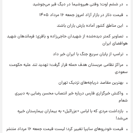
امروز پنجشنبه ۱۵ مرداد ۱۴۰۵ +جدول
در ششم اوت؛ وقتی هیروشیما در دیگ قیر می‌جوشید
قیمت دلار در بازار آزاد امروز جمعه ۱۶ مرداد ۱۴۰۵
۱ روز پیش
این مناطق کشور آماده بارش باران باشند
قیمت طلا و سکه امروز پنجشنبه ۱۵ مرداد ۱۴۰۵
تصاویر کمتر دیده‌شده از شهیدان حاجی‌زاده و باقری؛ فرماندهان شهید
هوافضای ایران
۱ روز پیش
شارژ جدید کالابرگ برای سه دهک؛ جزئیات اعلام
ترامپ از پایان سریع جنگ با ایران خبر داد
شد
مراکز نظامی عربستان هدف حمله قرار گرفت؛ تهدید تند علیه حکومت
سعودی
بهترین مقاصد دریاچه‌های نزدیک تهران
واکنش خبرگزاری فارس درباره خبر انتصاب محسن رضایی به دبیری
شعام
بازداشت مردی که با لباس «عزرائیل» به بیماران بیمارستان خیره
می‌شد!
قیمت خودروهای سایپا تغییر کرد؛ لیست قیمت جمعه ۱۶ مرداد منتشر