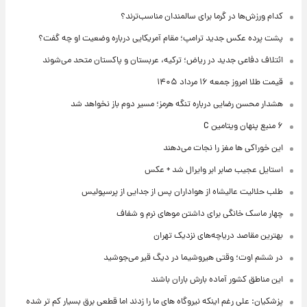
کدام ورزش‌ها در گرما برای سالمندان مناسب‌ترند؟
پشت پرده عکس جدید ترامپ؛ مقام آمریکایی درباره وضعیت او چه گفت؟
ائتلاف دفاعی جدید در ریاض؛ ترکیه، عربستان و پاکستان متحد می‌شوند
قیمت طلا امروز جمعه ۱۶ مرداد ۱۴۰۵
هشدار محسن رضایی درباره تنگه هرمز؛ مسیر دوم باز نخواهد شد
۶ منبع پنهان ویتامین C
این خوراکی ها مغز را نجات می‌دهند
استایل عجیب صابر ابر وایرال شد + عکس
طلب حلالیت عالیشاه از هواداران پس از جدایی از پرسپولیس
چهار ماسک خانگی برای داشتن موهای نرم و شفاف
بهترین مقاصد دریاچه‌های نزدیک تهران
در ششم اوت؛ وقتی هیروشیما در دیگ قیر می‌جوشید
این مناطق کشور آماده بارش باران باشند
پزشکیان: علی رغم اینکه نیروگاه های ما را زدند اما قطعی برق بسیار کم تر شده