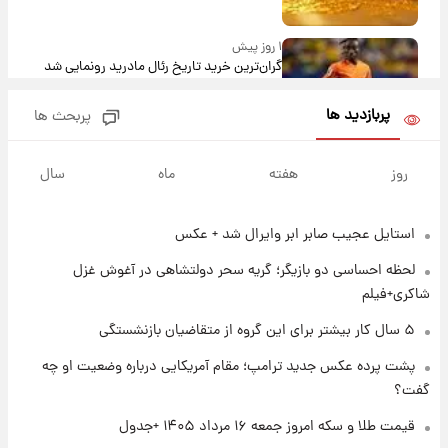
۱ روز پیش
گران‌ترین خرید تاریخ رئال مادرید رونمایی شد
پربازدید ها
پربحث ها
۱ روز پیش
پیش‌بینی بارش‌های گسترده با ورود ال‌نینو؛ کدام
روز
هفته
ماه
سال
روزها پربارش‌تر خواهند بود؟
استایل عجیب صابر ابر وایرال شد + عکس
۱ روز پیش
شماره پیراهن خریدهای جدید پرسپولیس اعلام
لحظه احساسی دو بازیگر؛ گریه سحر دولتشاهی در آغوش غزل
شد؛ تیکدری، محبی و سرگیف با اعداد ویژه
شاکری+فیلم
۱ روز پیش
۵ سال کار بیشتر برای این گروه از متقاضیان بازنشستگی
جزئیات فعال‌سازی «کیف پول ایران» اعلام
پشت پرده عکس جدید ترامپ؛ مقام آمریکایی درباره وضعیت او چه
شد+فیلم
گفت؟
۱ روز پیش
قیمت طلا و سکه امروز جمعه ۱۶ مرداد ۱۴۰۵ +جدول
تغییر تند قیمت محصولات ایران‌خودرو و سایپا