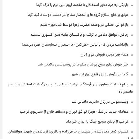
بازیکن به درد نخور استقلال با مقصد اروپا این تیم را ترک کرد!
عراق بر خلع سلاح گروه‌ها و انحصار سلاح در دست دولت تاکید کرد
بازخوانی آهنگی در وصف حضرت زهرا توسط شادمهر + فیلم
ریاض: توافق دفاعی با ترکیه و پاکستان علیه هیچ کشوری نیست
بازداشت مردی که با لباس «عزرائیل» به بیماران بیمارستان خیره می‌شد!
همه چیز درباره فروش موی زنان
خبر خوش برای سرخ پوشان بیفوما در پرسپولیس ماندنی شد
گربه بازیگوش دلیل قطع برق این شهر
پیام تسلیت معاون وزیر فرهنگ و ارشاد اسلامی در پی درگذشت استاد ابوالقاسم
قاسم‌زاده
وینیسیوس در رئال مادرید ماندنی شد
معادله جدید در تنگه هرمز؛ توافق تهران و مسقط خارج از سناریوی ترامپ
ترامپ از پایان سریع جنگ با ایران خبر داد
تصاویر کمتر دیده‌شده از شهیدان حاجی‌زاده و باقری؛ فرماندهان شهید هوافضای