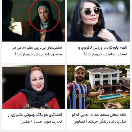
الهام پاوه‌نژاد با ورزش لاکچری و
سلفی‌های پی‌درپی هلیا امامی در
استایل خاصش خبرساز شد!
ماشین لاکچری‌اش خبرساز شد!
خانه مجلل محمد صلاح، جایی که او
افشاگری هولناک بهنوش بختیاری از
مثل پادشاه زندگی می‌کند | تصاویر
تجارت موی اجساد + عکس