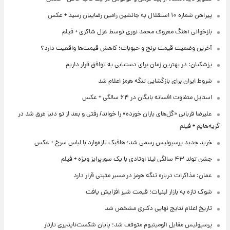
پیراهن شماره ۱۰ استقلال به جانشین رامین رضاییان رسید + عکس
بازخوانی آهنگ معروف محمد نوری توسط غزل شاکری + فیلم
آخرین وضعیت قیمت برنج و حبوبات؛ کاهش قیمت‌ها واقعیت دارد؟
پزشکیان: در بهترین زمان برای دستیابی به توافق قرار داریم
شروط ایران برای بازگشایی تنگه هرمز اعلام شد
استایل متفاوت افسانه بایگان در ۶۴ سالگی + عکس
علیرضا قربانی «گل‌های باران خورده» را خواند/ رفتی و بعد از تو دنیا غرق شد در
گریه‌هایم + فیلم
خرید جدید پرسپولیس رسمی شد؛ هافبک تازه‌وارد با لباس سرخ + عکس
جشن تولد ۴۳ سالگی لیلا اوتادی با یک سورپرایز ویژه + فیلم
عمان: مذاکرات درباره تنگه هرمز در مسیر مثبتی قرار دارد
شوک تازه به بازار لبنیات؛ قیمت شیر افزایش یافت
تاریخ اعلام نتایج نهایی دکتری مشخص شد
پرسپولیس مقابل آلومینیوم متوقف شد؛ پایان شکست‌ناپذیری تارتار