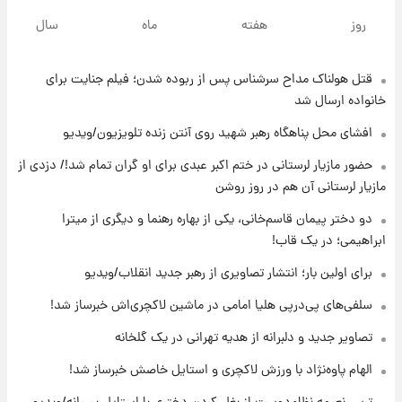
لیونل مسی عزادار شد! + جزئیات
روز
هفته
ماه
سال
قتل هولناک مداح سرشناس پس از ربوده شدن؛ فیلم جنایت برای
۱۹ ساعت پیش
لحظه برخورد رعد و برق به ساختمان مرکز تجارت
خانواده ارسال شد
جهانی در آمریکا + فیلم
افشای محل پناهگاه‌ رهبر شهید روی آنتن زنده تلویزیون/ویدیو
۱۹ ساعت پیش
حضور مازیار لرستانی در ختم اکبر عبدی برای او گران تمام شد!/ دزدی از
برای اولین بار؛ انتشار تصاویری از رهبر جدید
مازیار لرستانی آن هم در روز روشن
انقلاب/ویدیو
دو دختر پیمان قاسم‌خانی، یکی از بهاره رهنما و دیگری از میترا
ابراهیمی؛ در یک قاب!
۲۰ ساعت پیش
تصاویر عمامه بستن به شیوه خاتمی/ویدیو
برای اولین بار؛ انتشار تصاویری از رهبر جدید انقلاب/ویدیو
سلفی‌های پی‌درپی هلیا امامی در ماشین لاکچری‌اش خبرساز شد!
۲۲ ساعت پیش
تصاویر جدید و دلبرانه از هدیه تهرانی در یک گلخانه
افشای محل پناهگاه‌ رهبر شهید روی آنتن زنده
تلویزیون/ویدیو
الهام پاوه‌نژاد با ورزش لاکچری و استایل خاصش خبرساز شد!