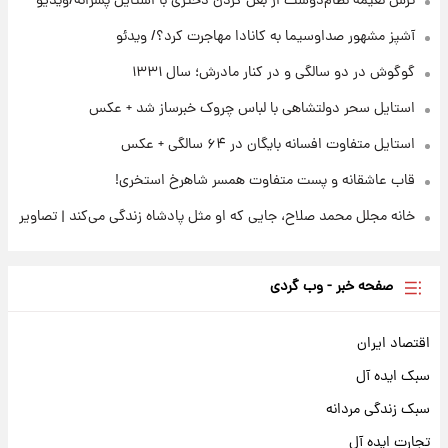
ترس نعیمه نظام‌دوست از بغل کردن دختری با استایل پسرانه/ویدیو
۲۳ ساعت پیش
ثریا اسفندیاری بعد از طلاق و در دیدار با گروه
آشپز مشهور صداوسیما به کانادا مهاجرت کرد؟/ ویدئو
بیتلز
گوگوش در دو سالگی و در کنار مادرش؛ سال ۱۳۳۱
استایل سحر دولتشاهی با لباس چروک خبرساز شد + عکس
استایل متفاوت افسانه بایگان در ۶۴ سالگی + عکس
قاب عاشقانه و پست متفاوت همسر شاهرخ استخری!
خانه مجلل محمد صلاح، جایی که او مثل پادشاه زندگی می‌کند | تصاویر
صفحه خبر - وب گردی
اقتصاد ایران
سبک ایده آل
سبک زندگی مردانه
تجارت ایده آل