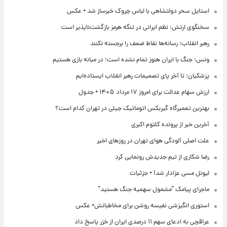
استایل سحر دولتشاهی با لباس چروک خبرساز شد + عکس
سخنگوی ارتش: نظم ایرانی در تنگه هرمز بازگشت‌ناپذیر است
رهبر انقلاب: رسانه‌ها نقاط ضعف را برجسته نکنند
ونس: جنگ با ایران هنوز تمام نشده است؛ در میانه بازی هستیم
پزشکیان: تا آخر پای تصمیمات رهبر انقلاب ایستاده‌ایم
ارزش سهام عدالت برای امروز ۱۷ مرداد ۱۴۰۵ + جدول
بهترین تعمیرگاه گیربکس اتوماتیک جیلی در تهران کدام است؟
آخرین خبر از پرونده کلثوم اکبری
علت اصلی آلودگی هوای تهران در روزهای اخیر
رضا شکاری از تیم جدیدش رونمایی کرد
لیونل مسی عزادار شد! + جزئیات
ماجرای پیامک "مشمول سهمیه جنگ هستید"
استوری انگیزشی نفیسه روشن برای مخاطبانش+ عکس
عراقچی به ادعای سهم ۱۱ درصدی ایران از خزر پاسخ داد