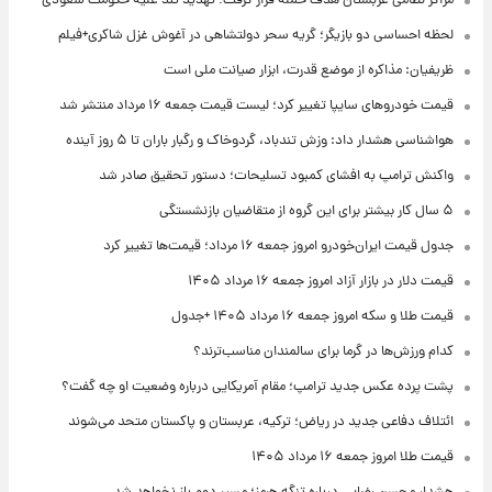
مراکز نظامی عربستان هدف حمله قرار گرفت؛ تهدید تند علیه حکومت سعودی
لحظه احساسی دو بازیگر؛ گریه سحر دولتشاهی در آغوش غزل شاکری+فیلم
ظریفیان: مذاکره از موضع قدرت، ابزار صیانت ملی است
قیمت خودروهای سایپا تغییر کرد؛ لیست قیمت جمعه ۱۶ مرداد منتشر شد
هواشناسی هشدار داد: وزش تندباد، گردوخاک و رگبار باران تا ۵ روز آینده
واکنش ترامپ به افشای کمبود تسلیحات؛ دستور تحقیق صادر شد
۵ سال کار بیشتر برای این گروه از متقاضیان بازنشستگی
جدول قیمت ایران‌خودرو امروز جمعه ۱۶ مرداد؛ قیمت‌ها تغییر کرد
قیمت دلار در بازار آزاد امروز جمعه ۱۶ مرداد ۱۴۰۵
قیمت طلا و سکه امروز جمعه ۱۶ مرداد ۱۴۰۵ +جدول
کدام ورزش‌ها در گرما برای سالمندان مناسب‌ترند؟
پشت پرده عکس جدید ترامپ؛ مقام آمریکایی درباره وضعیت او چه گفت؟
ائتلاف دفاعی جدید در ریاض؛ ترکیه، عربستان و پاکستان متحد می‌شوند
قیمت طلا امروز جمعه ۱۶ مرداد ۱۴۰۵