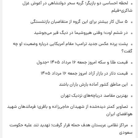
شد+فیلم
لحظه احساسی دو بازیگر؛ گریه سحر دولتشاهی در آغوش غزل
شاکری+فیلم
۱ روز پیش
۵ سال کار بیشتر برای این گروه از متقاضیان بازنشستگی
تغییر تند قیمت محصولات ایران‌خودرو و سایپا
امروز پنجشنبه ۱۵ مرداد ۱۴۰۵ +جدول
در ششم اوت؛ وقتی هیروشیما در دیگ قیر می‌جوشید
پشت پرده عکس جدید ترامپ؛ مقام آمریکایی درباره وضعیت او چه
۱ روز پیش
گفت؟
قیمت طلا و سکه امروز پنجشنبه ۱۵ مرداد ۱۴۰۵
قیمت طلا و سکه امروز جمعه ۱۶ مرداد ۱۴۰۵ +جدول
قیمت دلار در بازار آزاد امروز جمعه ۱۶ مرداد ۱۴۰۵
۱ روز پیش
شارژ جدید کالابرگ برای سه دهک؛ جزئیات اعلام
این مناطق کشور آماده بارش باران باشند
شد
بهترین مقاصد دریاچه‌های نزدیک تهران
تصاویر کمتر دیده‌شده از شهیدان حاجی‌زاده و باقری؛ فرماندهان شهید
هوافضای ایران
مراکز نظامی عربستان هدف حمله قرار گرفت؛ تهدید تند علیه حکومت
سعودی