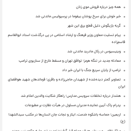
همه چیز درباره فروش موی زنان
خبر خوش برای سرخ پوشان بیفوما در پرسپولیس ماندنی شد
گربه بازیگوش دلیل قطع برق این شهر
پیام تسلیت معاون وزیر فرهنگ و ارشاد اسلامی در پی درگذشت استاد ابوالقاسم
قاسم‌زاده
وینیسیوس در رئال مادرید ماندنی شد
معادله جدید در تنگه هرمز؛ توافق تهران و مسقط خارج از سناریوی ترامپ
ترامپ از پایان سریع جنگ با ایران خبر داد
تصاویر کمتر دیده‌شده از شهیدان حاجی‌زاده و باقری؛ فرماندهان شهید هوافضای
ایران
هشدار درباره تخلفات سرویس مدارس؛ راهکار شکایت والدین اعلام شد
پدرام پاک آیین نماینده مدیران مسئول در هیأت نظارت بر مطبوعات
اربعین؛ حماسه باشکوه خدمت، ایثار و نجات جان انسان‌ها در مکتب سیدالشهدا
(ع)