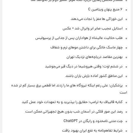
هشدار محسن رضایی درباره تنگه هرمز؛ مسیر دوم باز نخواهد شد
۶ منبع پنهان ویتامین C
این خوراکی ها مغز را نجات می‌دهند
استایل عجیب صابر ابر وایرال شد + عکس
طلب حلالیت عالیشاه از هواداران پس از جدایی از پرسپولیس
چهار ماسک خانگی برای داشتن موهای نرم و شفاف
بهترین مقاصد دریاچه‌های نزدیک تهران
در ششم اوت؛ وقتی هیروشیما در دیگ قیر می‌جوشید
این مناطق کشور آماده بارش باران باشند
پزشکیان: علی رغم اینکه نیروگاه های ما را زدند اما قطعی برق بسیار کم تر شده
است
کنایه قالیباف به ترامپ: حقایق را بپذیرید و به تعهدات خود عمل کنید
رصد این صور فلکی در آسمان شب بدون هیچ تجهیزاتی ممکن است
چت متنی نامحدود و رایگان در ChatGPT
شرایط تفاهم‌نامه به نفع ایران بهبود یافت