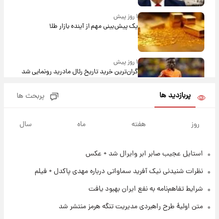
۱ روز پیش
یک پیش‌بینی مهم از آینده بازار طلا
۱ روز پیش
گران‌ترین خرید تاریخ رئال مادرید رونمایی شد
پربازدید ها
پربحث ها
۱ روز پیش
پیش‌بینی بارش‌های گسترده با ورود ال‌نینو؛ کدام
روز
هفته
ماه
سال
روزها پربارش‌تر خواهند بود؟
استایل عجیب صابر ابر وایرال شد + عکس
۱ روز پیش
شماره پیراهن خریدهای جدید پرسپولیس اعلام
نظرات شنیدنی نیک آفرید سماواتی درباره مهدی پاکدل + فیلم
شد؛ تیکدری، محبی و سرگیف با اعداد ویژه
شرایط تفاهم‌نامه به نفع ایران بهبود یافت
۱ روز پیش
متن اولیۀ طرح راهبردی مدیریت تنگه هرمز منتشر شد
جزئیات فعال‌سازی «کیف پول ایران» اعلام