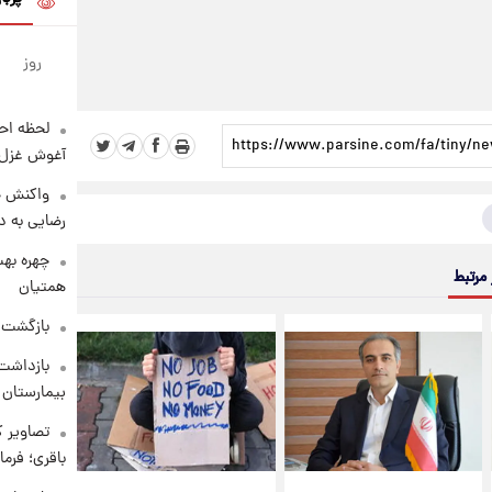
روز
لحظه احس
آغوش غزل 
واکنش خ
رضایی به د
چهره بهت
 مرتبط
همتیان
بازگشت م
بازداشت 
بیمارستان 
تصاویر ک
باقری؛ فرم