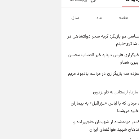
پربحث ها
تصاویر کمتر دیده‌شده از شهیدان
حاجی‌زاده و باقری؛ فرماندهان
شهید هوافضای ایران
هفته
ماه
سال
۱ روز پیش
قیمت خودروهای سایپا تغییر کرد؛
لیست قیمت جمعه ۱۶ مرداد
اسی دو بازیگر؛ گریه سحر دولتشاهی در
منتشر شد
۱ روز پیش
شاکری+فیلم
جدول قیمت ایران‌خودرو امروز
جمعه ۱۶ مرداد؛ قیمت‌ها تغییر کرد
برگزاری فارس درباره خبر انتصاب محسن
بیری شعام
۱ روز پیش
قیمت طلا و سکه امروز جمعه ۱۶
‌زده سه بازیگر زن در مراسم یادبود مریم
مرداد ۱۴۰۵ +جدول
ازیار لرستانی به تلویزیون
مردی که با لباس «عزرائیل» به بیماران
خیره می‌شد!
متر دیده‌شده از شهیدان حاجی‌زاده و
اندهان شهید هوافضای ایران