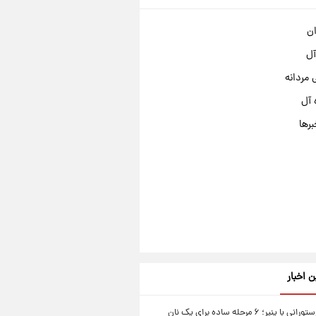
ان
آل
مردانه
 آل
برها
ن اخبار
نان سیر رستورانی با پنیر؛ ۶ مرحله ساده برای یک نان