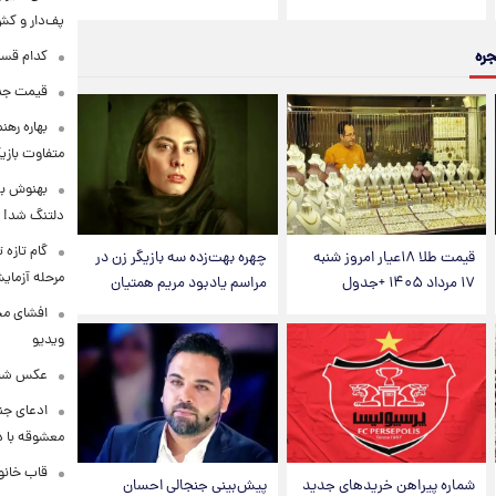
پف‌دار و کش‌
جره
کدام قسم
قیمت جدی
بهاره رهن
متفاوت بازیگ
بهنوش بخ
دلتنگ شد!
گام تازه
قیمت طلا ۱۸عیار امروز شنبه
چهره بهت‌زده سه بازیگر زن در
مرحله آزما
۱۷ مرداد ۱۴۰۵ +جدول
مراسم یادبود مریم همتیان
افشای محل
ویدیو
عکس شاد 
ادعای جنج
معشوقه با د
قاب خانوا
شماره پیراهن خریدهای جدید
پیش‌بینی جنجالی احسان