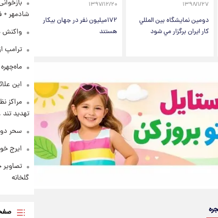
بازخوان
۱۳۹۷/۱۲/۲۰
۱۳۹۸/۱/۲۷
شادمهر + ف
دومين نمايشگاه بين المللي
۱۷۲میلیون نفر در جهان بیکار
کار ايران برگزار مي شود
هستند
واکنش هم
ترامپ از
ماه‌چهره
این علائ
مراکز نظ
تهدید تند
سحر دول
ایرج خو
تصاویر ج
گلخانه
جره
صفحه