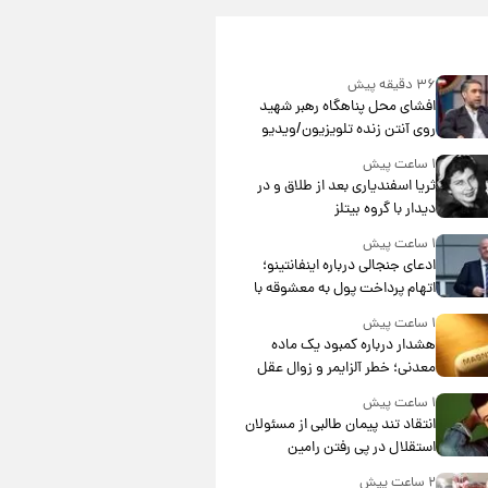
۳۶ دقیقه پیش
افشای محل پناهگاه‌ رهبر شهید
روی آنتن زنده تلویزیون/ویدیو
۱ ساعت پیش
ثریا اسفندیاری بعد از طلاق و در
دیدار با گروه بیتلز
۱ ساعت پیش
ادعای جنجالی درباره اینفانتینو؛
اتهام پرداخت پول به معشوقه با
درآمد یوفا
۱ ساعت پیش
هشدار درباره کمبود یک ماده
معدنی؛ خطر آلزایمر و زوال عقل
افزایش می‌یابد؟
۱ ساعت پیش
انتقاد تند پیمان طالبی از مسئولان
استقلال در پی رفتن رامین
رضاییان+ عکس
۲ ساعت پیش