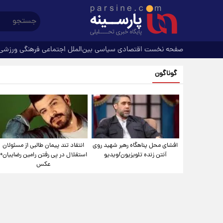
صفحه نخست
اقتصادی
سیاسی
بین‌الملل
اجتماعی
فرهنگی
ورزشی
گوناگون
افشای محل پناهگاه‌ رهبر شهید روی
انتقاد تند پیمان طالبی از مسئولان
آنتن زنده تلویزیون/ویدیو
استقلال در پی رفتن رامین رضاییان+
عکس