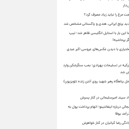
دار
ت مرغ را نباید زیاد مصرف کرد؟
د برنج ایرانی، هندی و پاکستانی مشخص شد
ما این بار با استایل انگلیسی ظاهر شد؛ تیپ
ر پرحاشیه!
تیاری با دیدن عکس‌های عروسی اکبر عبدی
 ترکیه در تسلیحات پهپادی؛ بمب سنگرشکن وارد
یش شد
 پناهگاه‌ رهبر شهید روی آنتن زنده تلویزیون/
سپند امیرسلیمانی در کنار پسرش
الی درباره اینفانتینو؛ اتهام پرداخت پول به
رآمد یوفا
دگی رضا کیانیان در کنار خواهرش