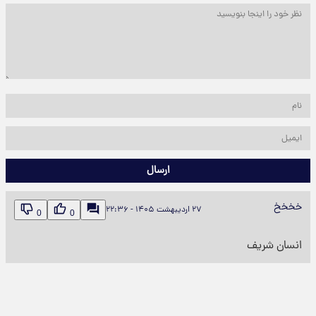
ارسال
خخخخ
۲۷ اردیبهشت ۱۴۰۵ - ۲۲:۳۶
0
0
انسان شریف