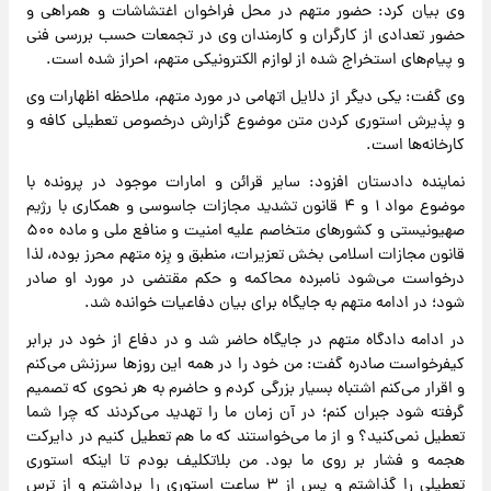
وی بیان کرد: حضور متهم در محل فراخوان اغتشاشات و همراهی و
حضور تعدادی از کارگران و کارمندان وی در تجمعات حسب بررسی فنی
و پیام‌های استخراج شده از لوازم الکترونیکی متهم، احراز شده است.
وی گفت: یکی دیگر از دلایل اتهامی در مورد متهم، ملاحظه اظهارات وی
و پذیرش استوری کردن متن موضوع گزارش درخصوص تعطیلی کافه و
کارخانه‌ها است.
نماینده دادستان افزود: سایر قرائن و امارات موجود در پرونده با
موضوع مواد ۱ و ۴ قانون تشدید مجازات جاسوسی و همکاری با رژیم
صهیونیستی و کشورهای متخاصم علیه امنیت و منافع ملی و ماده ۵۰۰
قانون مجازات اسلامی بخش تعزیرات، منطبق و بِزه متهم محرز بوده، لذا
درخواست می‌شود نامبرده محاکمه و حکم مقتضی در مورد او صادر
شود؛ در ادامه متهم به جایگاه برای بیان دفاعیات خوانده شد.
در ادامه دادگاه متهم در جایگاه حاضر شد و در دفاع از خود در برابر
کیفرخواست صادره گفت: من خود را در همه این روزها سرزنش می‌کنم
و اقرار می‌کنم اشتباه بسیار بزرگی کردم و حاضرم به هر نحوی که تصمیم
گرفته شود جبران کنم؛ در آن زمان ما را تهدید می‌کردند که چرا شما
تعطیل نمی‌کنید؟ و از ما می‌خواستند که ما هم تعطیل کنیم در دایرکت
هجمه و فشار بر روی ما بود. من بلاتکلیف بودم تا اینکه استوری
تعطیلی را گذاشتم و پس از ۳ ساعت استوری را برداشتم و از ترس