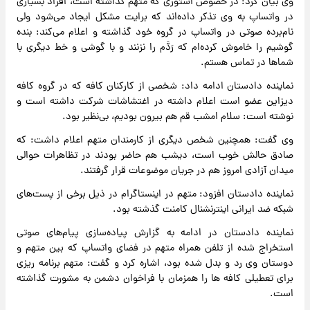
وی بیان کرد: در خصوص استوری که متهم گذاشته است، افراد بسیاری
در واتساپ به وی تذکر داده‌اند که برایت مشکل ایجاد می‌شود ولی
نام‌برده صوتی در واتساپ در گروه خود گذاشته و اعلام می‌کند: بنده
گوشیم را خاموش کرده‌ام که رَدَّم را نزنند و با گوشی و خط دیگری با
شماها در تماس هستم.
نماینده دادستان ادامه داد: شخصی از کارکنان کافه که در گروه کافه
دیزاین عضو است اعلام داشته در اغتشاشات شرکت داشته است و
نوشته است: سلام امشب قم هم بیرون بودیم، بی‌نظیر بود.
وی گفت: همچنین شخص دیگری از کارمندان متهم اعلام داشت: که
صادق حالش خوب است، دیشب هم حاضر بودند در تظاهرات حوالی
میدان آزادی امروز هم در جریان موضوعات قرار گرفتند.
نماینده دادستان افزود: متهم در اینستاگرام در ذیل برخی از پست‌های
شبکه ضد ایرانی اینترنشنال کامنت گذشته بود.
نماینده دادستان در ادامه به گزارش پیاده‌سازی پیام‌های صوتی
استخراج شده از تلفن همراه متهم در فضای واتساپ که بین متهم و
دوستان وی رد و بدل شده بود، اشاره کرد و گفت: متهم برنامه ریزی
برای تعطیلی کافه ها را همزمان با فراخوان دشمن به مشورت گذاشته
است.