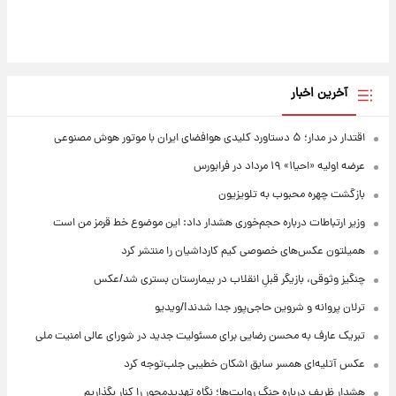
آخرین اخبار
اقتدار در مدار؛ ۵ دستاورد کلیدی هوافضای ایران با موتور هوش مصنوعی
عرضه اولیه «احیا۱» ۱۹ مرداد در فرابورس
بازگشت چهره محبوب به تلویزیون
وزیر ارتباطات درباره حجم‌خوری هشدار داد: این موضوع خط قرمز من است
همیلتون عکس‌های خصوصی کیم‌ کارداشیان را منتشر کرد
چنگیز وثوقی، بازیگر قبلِ انقلاب در بیمارستان بستری شد/عکس
ترلان پروانه و شروین حاجی‌پور جدا شدند!/ویدیو
تبریک عارف به محسن رضایی برای مسئولیت جدید در شورای عالی امنیت ملی
عکس‌ آتلیه‌ای همسر سابق اشکان خطیبی جلب‌توجه کرد
هشدار ظریف درباره جنگ روایت‌ها؛ نگاه تهدیدمحور را کنار بگذاریم