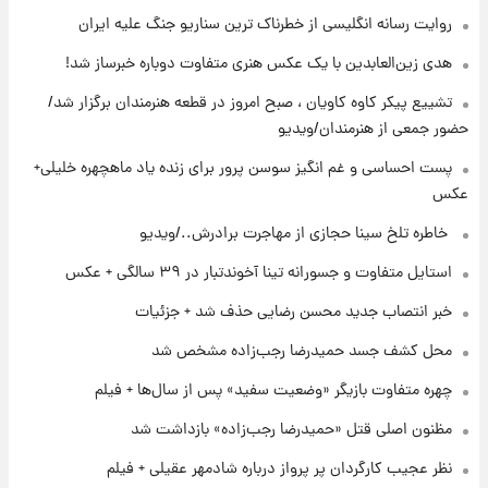
زمان برگزاری دربی ۱۰۷ اعلام شد؟
روایت رسانه انگلیسی از خطرناک ترین سناریو جنگ علیه ایران
هدی زین‌العابدین با یک عکس هنری متفاوت دوباره خبرساز شد!
۱۹ ساعت پیش
تشییع پیکر کاوه کاویان ، صبح امروز در قطعه هنرمندان برگزار شد/
خبر انتصاب جدید محسن رضایی حذف شد +
حضور جمعی از هنرمندان/ویدیو
جزئیات
پست احساسی و غم انگیز سوسن پرور برای زنده یاد ماهچهره خلیلی+
عکس
۲۰ ساعت پیش
پست جدید محسن رضایی در شورای عالی امنیت
⁨ خاطره تلخ سینا حجازی از مهاجرت برادرش../ویدیو
ملی
استایل متفاوت و جسورانه تینا آخوندتبار در ۳۹ سالگی + عکس
۲۳ ساعت پیش
خبر انتصاب جدید محسن رضایی حذف شد + جزئیات
آتش‌سوزی در لوناپارک شیراز؛ آخرین وضعیت
خزندگان خطرناک پس از حادثه
محل کشف جسد حمیدرضا رجب‌زاده مشخص شد
چهره متفاوت بازیگر «وضعیت سفید» پس از سال‌ها + فیلم
مظنون اصلی قتل «حمیدرضا رجب‌زاده» بازداشت شد
نظر عجیب کارگردان پر پرواز درباره شادمهر عقیلی + فیلم