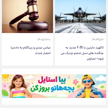
۱۴۰۵/۲/۲۰
۱۴۰۴/۵/۲
لاکهید مارتین با F-35 جدید به
عباس عبدی و زیباکلام به دادسرا
جنگنده های نسل ششم نزدیک می
احضار شدند
شود+ تصاویر