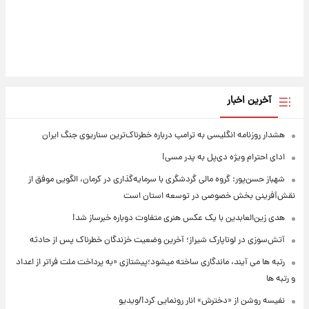
آخرین اخبار
هشدار روزنامه انگلیسی به ترامپ درباره خطرناک‌ترین سناریوی جنگ ایران
ادای احترام ویژه دی‌پل به پدر مسی!
شهباز حسن‌پور: گروه مالی گردشگری با سرمایه‌گذاری در کرمان، الگویی موفق از
نقش‌آفرینی بخش خصوصی در توسعه استان است
هدی زین‌العابدین با یک عکس هنری متفاوت دوباره خبرساز شد!
آتش‌سوزی در لوناپارک شیراز؛ آخرین وضعیت خزندگان خطرناک پس از حادثه
رتبه ها می آیند، ماندگاری ساخته میشود؛پیشتازی «به پرداخت ملت فراتر از اعداد
و رتبه ها
نفیسه روشن از «دخترش» انار رونمایی کرد!/ویدیو