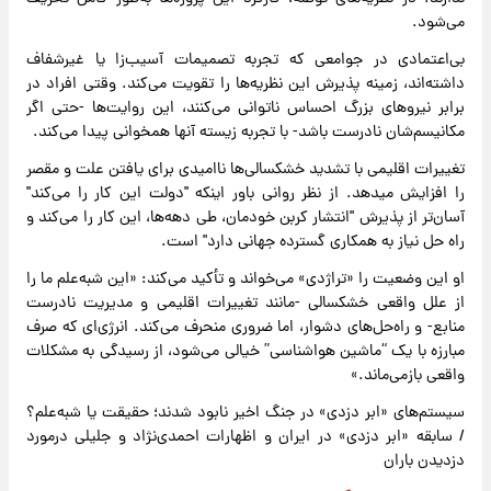
می‌شود.
بی‌اعتمادی در جوامعی که تجربه تصمیمات آسیب‌زا یا غیرشفاف
داشته‌اند، زمینه پذیرش این نظریه‌ها را تقویت می‌کند. وقتی افراد در
برابر نیرو‌های بزرگ احساس ناتوانی می‌کنند، این روایت‌ها -حتی اگر
مکانیسم‌شان نادرست باشد- با تجربه زیسته آنها همخوانی پیدا می‌کند.
تغییرات اقلیمی با تشدید خشکسالی‌ها ناامیدی برای یافتن علت و مقصر
را افزایش میدهد. از نظر روانی باور اینکه "دولت این کار را می‌کند"
آسان‌تر از پذیرش "انتشار کربن خودمان، طی دهه‌ها، این کار را می‌کند و
راه حل نیاز به همکاری گسترده جهانی دارد" است.
او این وضعیت را «تراژدی» می‌خواند و تأکید می‌کند: «این شبه‌علم ما را
از علل واقعی خشکسالی -مانند تغییرات اقلیمی و مدیریت نادرست
منابع- و راه‌حل‌های دشوار، اما ضروری منحرف می‌کند. انرژی‌ای که صرف
مبارزه با یک “ماشین هواشناسی” خیالی می‌شود، از رسیدگی به مشکلات
واقعی بازمی‌ماند.»
سیستم‌های «ابر دزدی» در جنگ اخیر نابود شدند؛ حقیقت یا شبه‌علم؟
/ سابقه «ابر دزدی» در ایران و اظهارات احمدی‌نژاد و جلیلی درمورد
دزدیدن باران