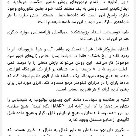
«این نظریه در تمام آزمون‌های روش علمی شکست می‌خورد و
ابطال‌ناپذیر است. وقتی به یک معتقد گفته شود چنین فناوری‌ای وجود
ندارد، پاسخ این است که داده‌ها جعلی هستند؛ یعنی نظریه با هر
شواهدی سازگار می‌شود و این مشخصه شبه‌علم است.
طبق توضیحات استاد پژوهشکده بین‌المللی زلزله‌شناسی موارد دیگری
هم در این امر دخیل هستند:
فقدان سازوکار قابل قبول: دستکاری واقعی آب و هوا -بارورسازی ابر با
یدید نقره یا یخ خشک- فقط در شرایط بسیار خاص (ابر‌های فوق سرد
موجود) کار می‌کند. این روش می‌تواند بارش محلی را با درصد کمی
-اغلب حدود ۵ تا ۷ درصد- یا مه شفاف بر فراز یک فرودگاه افزایش
دهد. به هیچ وجه نمی‌تواند یک سامانه فشار قوی عظیم ایجاد کند که
ماه‌ها باران را در هزاران کیلومتر مربع مسدود کند. انرژی مورد نیاز برای
چنین کاری فراتر از هر فناوری انسانی است.
تکیه بر حکایت و شهادت: مانند "این ویدیوی یوتیوب رد شیمیایی را
نشان می‌دهد" یا "به این آرایه آنتن HAARP نگاه کنید". هیچ مطالعه
بررسی شده توسط همتایان، هیچ آزمایش قابل تکرار و هیچ داده قابل
تأییدی از منابع مستقل وجود ندارد.
سوگیری تاییدی: معتقدان به طور فعال به دنبال هر خبری هستند که