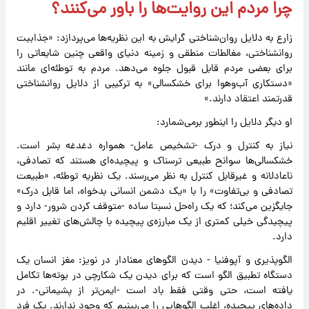
چرا مردم این روایت‌ها را باور می‌کنند؟
زارع به دلایل روان‌شناختی گرایش به این نظریه‌ها می‌پردازد: «جذابیت
روانشناختی، مغالطات منطقی و زمینه دنیای واقعی چنین شایعاتی را
برای بعضی مردم قابل قبول جلوه می‌دهد. مردم به توطئه‌ای مانند
«دستکاری آب‌وهوا برای خشکسالی» به ترکیبی از دلایل روانشناختی
قدرتمند اعتقاد دارند.»
او دیگر دلایل را اینطور برمی‌شمارد:
نیاز به کنترل و درک -تشخیص عامل- همواره دغدغه بشر است.
خشکسالی‌ها سوانح طبیعی ترسناک و پیچیده‌ای هستند که تصادفی،
ناعادلانه و غیرقابل کنترل به نظر می‌رسند. یک نظریه توطئه، «طبیعت
تصادفی و بی‌تفاوت» را با «یک دشمن انسانی بدخواه، اما قابل درک»
جایگزین می‌کند؛ که یک راه‌حل نسبتا ساده -متوقف کردن شرور- دارد و
پیچیدگی خیلی کمتری از یک مبارزه‌ی پیچیده با چالش‌های تغییر اقلیم
دارد.
الگوپذیری و آپوفنیا - دیدن الگو‌های معنادار در نویز: مغز انسان یک
دستگاه تطبیق الگو است که برای دیدن یک شکارچی در بوته‌ها تکامل
یافته است، حتی وقتی فقط باد است -ایمن‌تر از پشیمانی-. در
داده‌های پیچیده، اغلب الگو‌هایی را می‌بینیم که وجود ندارند. یک فرد