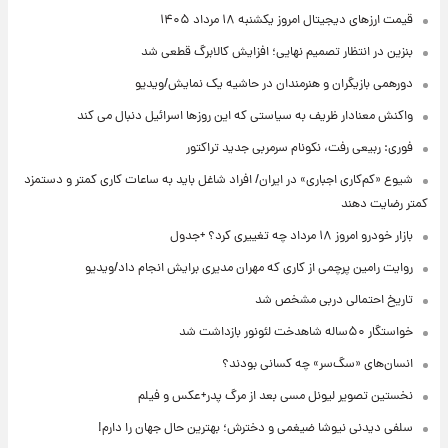
قیمت ارزهای دیجیتال امروز یکشنبه ۱۸ مرداد ۱۴۰۵
بنزین در انتظار تصمیم نهایی؛ افزایش کالابرگ قطعی شد
دورهمی بازیگران و هنرمندان در حاشیه یک نمایش/ویدیو
واکنش معنادار ظریف به سیاستی که این روزها اسرائیل دنبال می کند
فوری: ربیعی رفت، نکونام سرمربی جدید تراکتور
شیوع «کم‌کاری اجباری» در ایران/ افراد شاغل باید به ساعات کاری کمتر و دستمزد
کمتر رضایت دهند
بازار خودرو امروز ۱۸ مرداد چه تغییری کرد؟ +جدول
روایت رامین پرچمی از کاری که مهران مدیری برایش انجام داد/ویدیو
تاریخ احتمالی دربی مشخص شد
خواستگار ۵۰ساله شاهدخت لئونور بازداشت شد
انسان‌های «سگ‌سر» چه کسانی بودند؟
نخستین تصویر لیونل مسی بعد از مرگ پدر+عکس و فیلم
سلفی دیدنی نیوشا ضیغمی و دخترش؛ بهترین حال جهان را دارم!