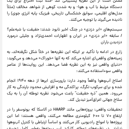
ممکن است از این نظریه پشتیبانی کند -مثلاً ثبت اختراع برای یک
دستگاه مرتبط با آب و هوا- و به شدت کوهی از شواهد مخالف (مثلاً
مدل‌های اقلیمی، سوابق خشکسالی تاریخی، فیزیک پایه انرژی جوی) را
نادیده می‌گیرند یا توجیه می‌کنند.
سیستم‌های «ابر دزدی» در جنگ اخیر نابود شدند؛ حقیقت یا شبه‌علم؟
/ سابقه «ابر دزدی» در ایران و اظهارات احمدی‌نژاد و جلیلی درمورد
دزدیدن باران
زارع در ادامه با تأکید بر اینکه این نظریه‌ها در خلأ شکل نگرفته‌اند، به
زمینه‌های واقعی‌ای اشاره می‌کند که به آنها «خوراک» می‌دهد و می‌گوید:
«دنیای واقعی نیز به این نظریه فضا می‌دهد. این روایت‌ها از عناصر
واقعی سوءاستفاده می‌کنند:
اصلاح آب‌وهوا واقعاً وجود دارد؛ بارورسازی ابر‌ها از دهه ۱۹۴۰ انجام
شده و برای سرکوب تگرگ، پراکندگی مه و افزایش محدود بارندگی به کار
می‌رود. همین “ذره حقیقت” باعث می‌شود نظریه توطئه آن را به یک
سلاح جهانی اغراق‌آمیز تبدیل کند.
تحقیقات واقعی: پروژه‌هایی مانند HAARP در آلاسکا که یونوسفر را در
ارتفاع ۷۰ تا ۶۰۰ کیلومتری مطالعه می‌کنند، واقعی هستند؛ اما این
پروژه‌ها با امواج رادیویی کار می‌کنند و اساساً ارتباطی با کنترل آب‌وهوا
ندارند. در نظریه‌های توطئه، کارکرد این پروژه‌ها به‌طور کامل تحریف