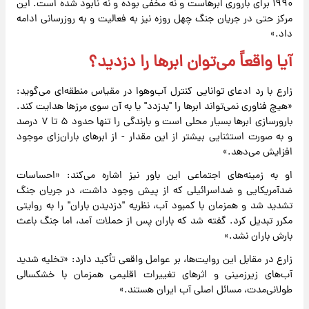
۱۹۹۰ برای باروری ابرهاست و نه مخفی بوده و نه نابود شده است. این
مرکز حتی در جریان جنگ چهل روزه نیز به فعالیت و به روزرسانی ادامه
داد.»
آیا واقعاً می‌توان ابر‌ها را دزدید؟
زارع با رد ادعای توانایی کنترل آب‌وهوا در مقیاس منطقه‌ای می‌گوید:
«هیچ فناوری نمی‌تواند ابر‌ها را "بدزدد" یا به آن سوی مرز‌ها هدایت کند.
بارورسازی ابر‌ها بسیار محلی است و بارندگی را تنها حدود ۵ تا ۷ درصد
و به صورت استثنایی بیشتر از این مقدار - از ابر‌های باران‌زای موجود
افزایش می‌دهد.»
او به زمینه‌های اجتماعی این باور نیز اشاره می‌کند: «احساسات
ضدآمریکایی و ضداسرائیلی که از پیش وجود داشت، در جریان جنگ
تشدید شد و همزمان با کمبود آب، نظریه "دزدیدن باران" را به روایتی
مکرر تبدیل کرد. گفته شد که باران پس از حملات آمد، اما جنگ باعث
بارش باران نشد.»
زارع در مقابل این روایت‌ها، بر عوامل واقعی تأکید دارد: «تخلیه شدید
آب‌های زیرزمینی و اثر‌های تغییرات اقلیمی همزمان با خشکسالی
طولانی‌مدت، مسائل اصلی آب ایران هستند.»