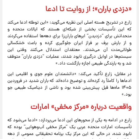
«دزدی باران»؛ از روایت تا ادعا
زارع در تشریح هسته اصلی این نظریه می‌گوید: «این توطئه ادعا می‌کند
که این تأسیسات بخشی از شبکه‌ای هستند که ایالات متحده و
متحدانش برای “دزدیدن” ابر‌های باران‌زا برای دهه‌ها استفاده می‌کردند
و از بارش برف بر فراز ایران جلوگیری کرده و باعث خشکسالی
طولانی‌مدت آن می‌شدند. معتقدان استدلال می‌کنند وقتی این
سیستم‌ها در اوایل درگیری نابود شدند، عملیات “دزدی باران” متوقف
شد و به بارندگی طبیعی اجازه بازگشت داد.»
در مقابل، زارع تأکید می‌کند: «دانشمندان علوم جوی و اقلیمی این
ادعا‌ها را کاملاً رد کرده‌اند و توضیح داده‌اند که باران شدید در فروردین
۱۴۰۵ ماه‌ها قبل پیش‌بینی شده بود و ناشی از دینامیک طبیعی جو
بود.»
واقعیت درباره «مرکز مخفی» امارات
زارع در ادامه به یکی از محور‌های این ادعا می‌پردازد: «ادعا می‌شود که
تأسیسات امارات متحده عربی یک “مرکز مخفی آب‌وهوایی” بوده که
نابود شده، در حالی که این مرکز یک برنامه تحقیقاتی عمومی از دهه