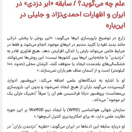
علم چه می‌گوید؟ / سابقه «ابر دزدی» در
ایران و اظهارات احمدی‌نژاد و جلیلی در
این‌باره
زارع در توضیح بارورسازی ابر‌ها می‌گوید: «این روش با پخش ذراتی
مانند یدید نقره یا کلرید سدیم در ابر‌های موجود انجام می‌شود و فقط در
شرایط خاص می‌تواند بارش را اندکی افزایش دهد. هیچ فناوری قادر به
“دزدیدن” یا جابه‌جایی ابر‌ها بین کشور‌ها نیست؛ این روش‌ها نمی‌توانند
خشکسالی‌های بلندمدت ایجاد یا متوقف کنند، اثرشان محلی (حدود ۱۰۰
کیلومتر) است و از آسمان صاف هم باران نمی‌سازند.»
او با اشاره به دیدگاه‌های علمی اضافه می‌کند: «پروفسور ادوارد
گریسپردت می‌گوید باران از هیچ ایجاد نمی‌شود و بدون ابر، بارورسازی
بی‌معناست؛ پروفسور دیانا فرانسیس هم آن را صرفاً “تحریک جزئی یک
ابر موجود” می‌داند.
سازمان جهانی هواشناسی (WMO) با ایجاد تیم WxMOD بر این حوزه
نظارت علمی دارد، نه برای امکان‌پذیری کنترل آب‌وهوا.»
او درباره سابقه این ادعا‌ها در ایران می‌گوید: «نظریه “دزدیدن باران” در