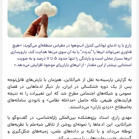
زارع با رد ادعای توانایی کنترل آب‌وهوا در مقیاس منطقه‌ای می‌گوید: «هیچ
فناوری نمی‌تواند ابرها را "بدزدد" یا به آن سوی مرزها هدایت کند. بارورسازی
ابرها بسیار محلی است و بارندگی را تنها حدود ۵ تا ۷ درصد و به صورت
استثنایی بیشتر از این مقدار - از ابرهای باران‌زای موجود افزایش می‌دهد.»
به گزارش پارسینه،به نقل از خبرآنلاین، هم‌زمان با بارش‌های قابل‌توجه
پس از یک دوره خشکسالی در ایران، بار دیگر ادعا‌هایی در فضای
عمومی و شبکه‌های اجتماعی مطرح شد که این تغییرات را نه نتیجه
فرآیند‌های طبیعی، بلکه حاصل «مداخله نظامی» و نابودی سامانه‌های
به‌اصطلاح «دزدی باران» می‌دانستند.
مهدی زارع، استاد پژوهشکده بین‌المللی زلزله‌شناسی، در گفت‌و‌گو با
خبرآنلاین، این ادعا‌ها را نمونه‌ای روشن از تلاقی شبه‌علم با نظریه‌های
توطئه می‌داند و با تکیه بر داده‌های علمی، زمینه‌های شکل‌گیری و
گسترش چنین روایت‌هایی را بررسی می‌کند.