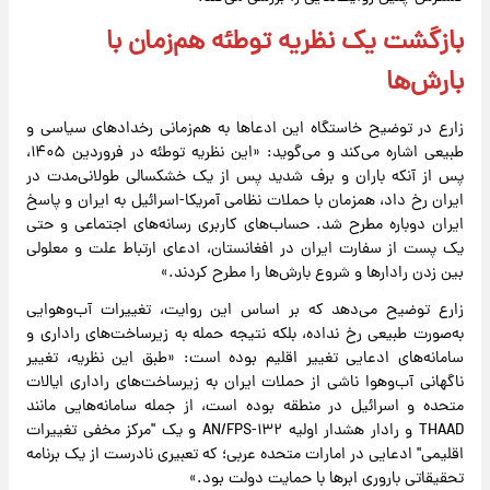
بازگشت یک نظریه توطئه هم‌زمان با
بارش‌ها
زارع در توضیح خاستگاه این ادعا‌ها به هم‌زمانی رخداد‌های سیاسی و
طبیعی اشاره می‌کند و می‌گوید: «این نظریه توطئه در فروردین ۱۴۰۵،
پس از آنکه باران و برف شدید پس از یک خشکسالی طولانی‌مدت در
ایران رخ داد، همزمان با حملات نظامی آمریکا-اسرائیل به ایران و پاسخ
ایران دوباره مطرح شد. حساب‌های کاربری رسانه‌های اجتماعی و حتی
یک پست از سفارت ایران در افغانستان، ادعای ارتباط علت و معلولی
بین زدن رادار‌ها و شروع بارش‌ها را مطرح کردند.»
زارع توضیح می‌دهد که بر اساس این روایت، تغییرات آب‌وهوایی
به‌صورت طبیعی رخ نداده، بلکه نتیجه حمله به زیرساخت‌های راداری و
سامانه‌های ادعایی تغییر اقلیم بوده است: «طبق این نظریه، تغییر
ناگهانی آب‌وهوا ناشی از حملات ایران به زیرساخت‌های راداری ایالات
متحده و اسرائیل در منطقه بوده است، از جمله سامانه‌هایی مانند
THAAD و رادار هشدار اولیه AN/FPS-۱۳۲ و یک "مرکز مخفی تغییرات
اقلیمی" ادعایی در امارات متحده عربی؛ که تعبیری نادرست از یک برنامه
تحقیقاتی باروری ابر‌ها با حمایت دولت بود.»