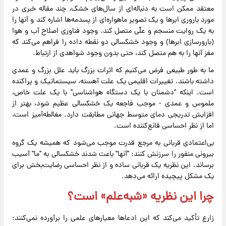
معتقد ممکن است به دنباله‌ای از سال‌های خشک، چند مقاله خبری در
مورد باروری ابر‌ها و یک تصویر ماهواره‌ای از پسدمه‌ها اشاره کند و آنها را
به یک روایت منسجم و علّی متصل کند. وجود فناوری اصلاح آب و هوا
(بارورسازی ابرها) و وجود خشکسالی دو نقطه داده را فراهم می‌کند که
مغز آنها را به هم متصل کند، حتی بدون وجود شواهدی از ارتباط.
ما به طور طبیعی فرض می‌کنیم که اثرات بزرگ باید علل بزرگ و عمدی
داشته باشند. تغییرات اقلیمی یک علت آهسته، سیستماتیک و پراکنده
است. اینکه "دشمنان با یک دستگاه هواشناسی" با یک علت خاص،
ملموس و عمدی - موجب فاجعه یک خشکسالی عظیم شود، بهتر از
افزایش تدریجی دمای متوسط ​​​​جهانی مطابقت دارد. مغالطه‌آمیز است،
اما از نظر احساسی قانع‌کننده است.
بی‌اعتمادی قربانی به مرجع قدرت موجب می‌شود که همیشه یک گروه
بیرونی منفور را سرزنش کنند: "آنها" باعث شدند خشکسالی به "ما" آسیب
برساند. این نظریه یک قربانی ساده و از نظر احساسی رضایت‌بخش برای
یک مشکل پیچیده ارائه می‌دهد.
چرا این نظریه «شبه‌علم» است؟
زارع تأکید می‌کند که این ادعا‌ها معیار‌های علمی را برآورده نمی‌کنند: