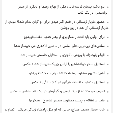
جدول
دو دختر پیمان قاسم‌خانی، یکی از بهاره رهنما و دیگری از میترا
ابراهیمی؛ در یک قاب!
۱۸ ساعت پیش
لیونل مسی عزادار شد! + جزئیات
حضور مازیار لرستانی در ختم اکبر عبدی برای او گران تمام شد!/ دزدی از
مازیار لرستانی آن هم در روز روشن
برای اولین بار؛ انتشار تصاویری از رهبر جدید انقلاب/ویدیو
۲۱ ساعت پیش
لحظه برخورد رعد و برق به ساختمان مرکز تجارت
سلفی‌های پی‌درپی هلیا امامی در ماشین لاکچری‌اش خبرساز شد!
جهانی در آمریکا + فیلم
الهام پاوه‌نژاد با ورزش لاکچری و استایل خاصش خبرساز شد!
۲۱ ساعت پیش
استایل سحر دولتشاهی با لباس چروک خبرساز شد + عکس
برای اولین بار؛ انتشار تصاویری از رهبر جدید
انقلاب/ویدیو
آشپز مشهور صداوسیما به کانادا مهاجرت کرد؟/ ویدئو
استایل متفاوت افسانه بایگان در ۶۴ سالگی + عکس
۲۲ ساعت پیش
تصاویر عمامه بستن به شیوه خاتمی/ویدیو
تصویر دیده‌نشده از بیتا فرهی و گوگوش در یک قاب خاص + عکس
قاب عاشقانه و پست متفاوت همسر شاهرخ استخری!
خانه مجلل محمد صلاح، جایی که او مثل پادشاه زندگی می‌کند | تصاویر