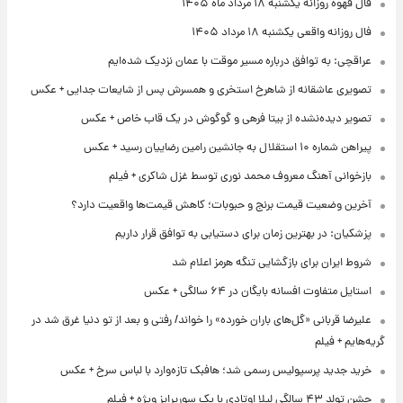
فال قهوه روزانه یکشنبه ۱۸ مرداد ماه ۱۴۰۵
فال روزانه واقعی یکشنبه ۱۸ مرداد ۱۴۰۵
عراقچی: به توافق درباره مسیر موقت با عمان نزدیک شده‌ایم
تصویری عاشقانه از شاهرخ استخری و همسرش پس از شایعات جدایی + عکس
تصویر دیده‌نشده از بیتا فرهی و گوگوش در یک قاب خاص + عکس
پیراهن شماره ۱۰ استقلال به جانشین رامین رضاییان رسید + عکس
بازخوانی آهنگ معروف محمد نوری توسط غزل شاکری + فیلم
آخرین وضعیت قیمت برنج و حبوبات؛ کاهش قیمت‌ها واقعیت دارد؟
پزشکیان: در بهترین زمان برای دستیابی به توافق قرار داریم
شروط ایران برای بازگشایی تنگه هرمز اعلام شد
استایل متفاوت افسانه بایگان در ۶۴ سالگی + عکس
علیرضا قربانی «گل‌های باران خورده» را خواند/ رفتی و بعد از تو دنیا غرق شد در
گریه‌هایم + فیلم
خرید جدید پرسپولیس رسمی شد؛ هافبک تازه‌وارد با لباس سرخ + عکس
جشن تولد ۴۳ سالگی لیلا اوتادی با یک سورپرایز ویژه + فیلم