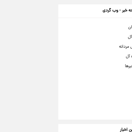
 خبر - وب گردی
ان
آل
مردانه
 آل
برها
ن اخبار