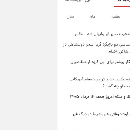
پربحث ها
جزئیات فعال‌سازی «کیف پول
ایران» اعلام شد+فیلم
هفته
ماه
سال
۱ روز پیش
تغییر تند قیمت محصولات
ایران‌خودرو و سایپا امروز پنجشنبه
عجیب صابر ابر وایرال شد + عکس
۱۵ مرداد ۱۴۰۵ +جدول
۱ روز پیش
قیمت طلا و سکه امروز پنجشنبه
اسی دو بازیگر؛ گریه سحر دولتشاهی در
۱۵ مرداد ۱۴۰۵
شاکری+فیلم
۱ روز پیش
کار بیشتر برای این گروه از متقاضیان
شارژ جدید کالابرگ برای سه
دهک؛ جزئیات اعلام شد
ه عکس جدید ترامپ؛ مقام آمریکایی
عیت او چه گفت؟
قیمت طلا و سکه امروز جمعه ۱۶ مرداد ۱۴۰۵
اوت؛ وقتی هیروشیما در دیگ قیر