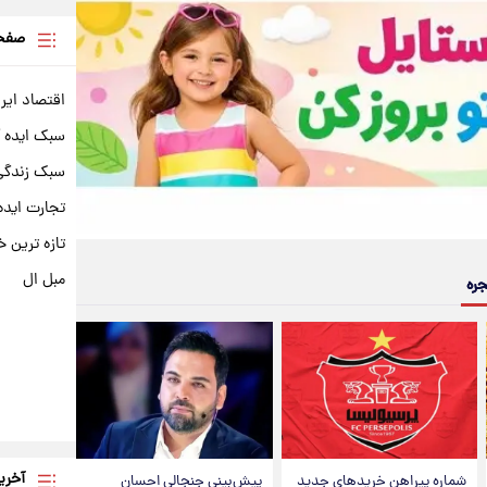
صفحه
اقتصاد ایر
سبک ایده 
سبک زندگی 
تجارت ایده
تازه ترین خ
مبل ال
جره
آخری
شماره پیراهن خریدهای جدید
پیش‌بینی جنجالی احسان