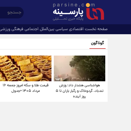
صفحه نخست
اقتصادی
سیاسی
بین‌الملل
اجتماعی
فرهنگی
ورزشی
گوناگون
هواشناسی هشدار داد: وزش
قیمت طلا و سکه امروز جمعه ۱۶
تندباد، گردوخاک و رگبار باران تا ۵
مرداد ۱۴۰۵ +جدول
روز آینده