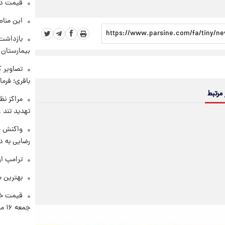
قیمت دلار د
این مناط
بازداشت 
بیمارستان 
تصاویر ک
باقری؛ فرم
 مرتبط
مراکز نظ
تهدید تند
واکنش خ
رضایی به د
ترامپ از
بهترین م
قیمت خو
جمعه ۱۶ مرداد منتشر شد