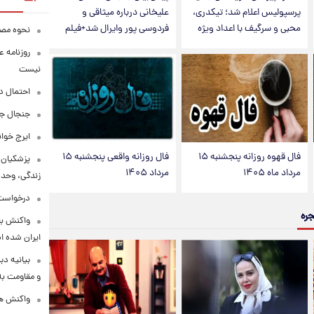
پرسپولیس اعلام شد؛ تیکدری،
علیخانی درباره میثاقی و
محبی و سرگیف با اعداد ویژه
فردوسی پور وایرال شد+فیلم
نحوه مصرف
روزنامه ع
نیست
احتمال د
جنجال جد
ایرج خوا
فال قهوه روزانه پنجشنبه ۱۵
فال روزانه واقعی پنجشنبه ۱۵
پزشکیان:
مرداد ماه ۱۴۰۵
مرداد ۱۴۰۵
زندگی، وحد
درخواست 
جره
واکنش بق
ایران شده 
بیانیه د
و مقاومت به 
واکنش همت