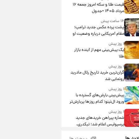
قیمت طلا و سکه امروز جمعه ۱۶
مرداد ۱۴۰۵ +جدول
۱۶ ساعت پیش
پشت پرده عکس جدید ترامپ؛
مقام آمریکایی درباره وضعیت او
چه گفت؟
۱ روز پیش
یک پیش‌بینی مهم از آینده بازار
طلا
۱ روز پیش
گران‌ترین خرید تاریخ رئال مادرید
رونمایی شد
۱ روز پیش
پیش‌بینی بارش‌های گسترده با
ورود ال‌نینو؛ کدام روزها پربارش‌تر
خواهند بود؟
۱ روز پیش
شماره پیراهن خریدهای جدید
پرسپولیس اعلام شد؛ تیکدری،
محبی و سرگیف با اعداد ویژه
۱ روز پیش
زدید ها