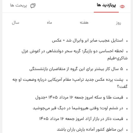
پربازدید ها
پربحث ها
۱ روز پیش
پیش‌بینی بارش‌های گسترده با ورود ال‌نینو؛ کدام
روز
هفته
ماه
سال
روزها پربارش‌تر خواهند بود؟
استایل عجیب صابر ابر وایرال شد + عکس
۱ روز پیش
شماره پیراهن خریدهای جدید پرسپولیس اعلام
لحظه احساسی دو بازیگر؛ گریه سحر دولتشاهی در آغوش غزل
شد؛ تیکدری، محبی و سرگیف با اعداد ویژه
شاکری+فیلم
۱ روز پیش
۵ سال کار بیشتر برای این گروه از متقاضیان بازنشستگی
جزئیات فعال‌سازی «کیف پول ایران» اعلام
پشت پرده عکس جدید ترامپ؛ مقام آمریکایی درباره وضعیت او چه
شد+فیلم
گفت؟
۱ روز پیش
قیمت طلا و سکه امروز جمعه ۱۶ مرداد ۱۴۰۵ +جدول
تغییر تند قیمت محصولات ایران‌خودرو و سایپا
امروز پنجشنبه ۱۵ مرداد ۱۴۰۵ +جدول
در ششم اوت؛ وقتی هیروشیما در دیگ قیر می‌جوشید
قیمت دلار در بازار آزاد امروز جمعه ۱۶ مرداد ۱۴۰۵
۱ روز پیش
این مناطق کشور آماده بارش باران باشند
قیمت طلا و سکه امروز پنجشنبه ۱۵ مرداد ۱۴۰۵