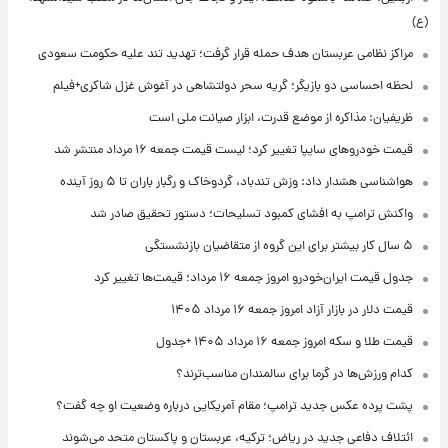
(ع)
مراکز نظامی عربستان هدف حمله قرار گرفت؛ تهدید تند علیه حکومت سعودی
لحظه احساسی دو بازیگر؛ گریه سحر دولتشاهی در آغوش غزل شاکری+فیلم
ظریفیان: مذاکره از موضع قدرت، ابزار صیانت ملی است
قیمت خودروهای سایپا تغییر کرد؛ لیست قیمت جمعه ۱۶ مرداد منتشر شد
هواشناسی هشدار داد: وزش تندباد، گردوخاک و رگبار باران تا ۵ روز آینده
واکنش ترامپ به افشای کمبود تسلیحات؛ دستور تحقیق صادر شد
۵ سال کار بیشتر برای این گروه از متقاضیان بازنشستگی
جدول قیمت ایران‌خودرو امروز جمعه ۱۶ مرداد؛ قیمت‌ها تغییر کرد
قیمت دلار در بازار آزاد امروز جمعه ۱۶ مرداد ۱۴۰۵
قیمت طلا و سکه امروز جمعه ۱۶ مرداد ۱۴۰۵ +جدول
کدام ورزش‌ها در گرما برای سالمندان مناسب‌ترند؟
پشت پرده عکس جدید ترامپ؛ مقام آمریکایی درباره وضعیت او چه گفت؟
ائتلاف دفاعی جدید در ریاض؛ ترکیه، عربستان و پاکستان متحد می‌شوند