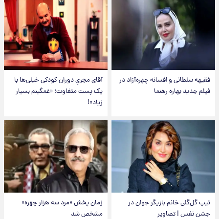
فقیهه سلطانی و افسانه چهره‌آزاد در
آقای مجریِ دوران کودکی خیلی‌ها با
فیلم جدید بهاره رهنما
یک پست متفاوت؛ «غمگینم بسیار
زیاد»!
تیپ گل‌گلی خانم بازیگر جوان در
زمان پخش «مرد سه هزار چهره»
جشن نفس | تصاویر
مشخص شد