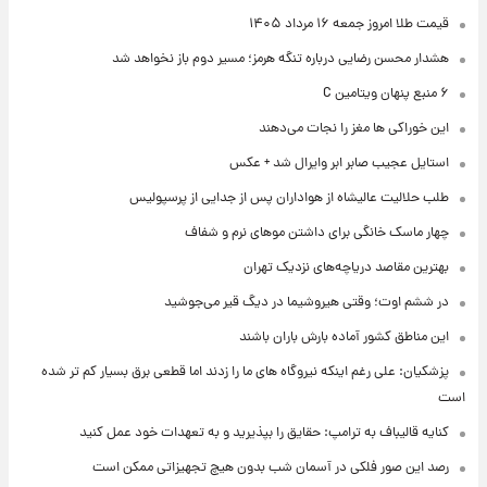
قیمت طلا امروز جمعه ۱۶ مرداد ۱۴۰۵
هشدار محسن رضایی درباره تنگه هرمز؛ مسیر دوم باز نخواهد شد
۶ منبع پنهان ویتامین C
این خوراکی ها مغز را نجات می‌دهند
استایل عجیب صابر ابر وایرال شد + عکس
طلب حلالیت عالیشاه از هواداران پس از جدایی از پرسپولیس
چهار ماسک خانگی برای داشتن موهای نرم و شفاف
بهترین مقاصد دریاچه‌های نزدیک تهران
در ششم اوت؛ وقتی هیروشیما در دیگ قیر می‌جوشید
این مناطق کشور آماده بارش باران باشند
پزشکیان: علی رغم اینکه نیروگاه های ما را زدند اما قطعی برق بسیار کم تر شده
است
کنایه قالیباف به ترامپ: حقایق را بپذیرید و به تعهدات خود عمل کنید
رصد این صور فلکی در آسمان شب بدون هیچ تجهیزاتی ممکن است