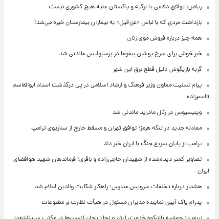
ریاض: توافق دفاعی با ترکیه و پاکستان علیه هیچ کشوری نیست
بازداشت مردی که با لباس «عزرائیل» به بیماران بیمارستان خیره می‌شد!
همه چیز درباره فروش موی زنان
خبر خوش برای سرخ پوشان بیفوما در پرسپولیس ماندنی شد
گربه بازیگوش دلیل قطع برق این شهر
پیام تسلیت معاون وزیر فرهنگ و ارشاد اسلامی در پی درگذشت استاد ابوالقاسم
قاسم‌زاده
وینیسیوس در رئال مادرید ماندنی شد
معادله جدید در تنگه هرمز؛ توافق تهران و مسقط خارج از سناریوی ترامپ
ترامپ از پایان سریع جنگ با ایران خبر داد
تصاویر کمتر دیده‌شده از شهیدان حاجی‌زاده و باقری؛ فرماندهان شهید هوافضای
ایران
هشدار درباره تخلفات سرویس مدارس؛ راهکار شکایت والدین اعلام شد
پدرام پاک آیین نماینده مدیران مسئول در هیأت نظارت بر مطبوعات
اربعین؛ حماسه باشکوه خدمت، ایثار و نجات جان انسان‌ها در مکتب سیدالشهدا