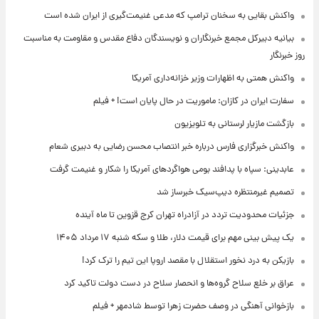
واکنش بقایی به سخنان ترامپ که مدعی غنیمت‌گیری از ایران شده است
بیانیه دبیرکل مجمع خبرنگاران و نویسندگان دفاع مقدس و مقاومت به مناسبت
روز خبرنگار
واکنش همتی به اظهارات وزیر خزانه‌داری آمریکا
سفارت ایران در کازان: ماموریت در حال پایان است! + فیلم
بازگشت مازیار لرستانی به تلویزیون
واکنش خبرگزاری فارس درباره خبر انتصاب محسن رضایی به دبیری شعام
عابدینی: سپاه با پدافند بومی هواگردهای آمریکا را شکار و غنیمت گرفت
تصمیم غیرمنتظره دیپ‌سیک خبرساز شد
جزئیات محدودیت تردد در آزادراه تهران کرج قزوین تا ماه آینده
یک پیش ‌بینی مهم برای قیمت دلار، طلا و سکه شنبه ۱۷ مرداد ۱۴۰۵
بازیکن به درد نخور استقلال با مقصد اروپا این تیم را ترک کرد!
عراق بر خلع سلاح گروه‌ها و انحصار سلاح در دست دولت تاکید کرد
بازخوانی آهنگی در وصف حضرت زهرا توسط شادمهر + فیلم