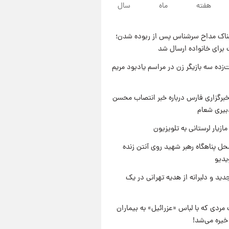
هفته
ماه
سال
۲۱ ساعت پیش
یک پیش ‌بینی مهم برای قیمت
دلار، طلا و سکه شنبه ۱۷ مرداد
ناک مداح سرشناس پس از ربوده شدن؛
۱۴۰۵
۲۱ ساعت پیش
 برای خانواده ارسال شد
بازیکن به درد نخور استقلال با
مقصد اروپا این تیم را ترک کرد!
‌زده سه بازیگر زن در مراسم یادبود مریم
۱ روز پیش
تصاویر کمتر دیده‌شده از شهیدان
برگزاری فارس درباره خبر انتصاب محسن
حاجی‌زاده و باقری؛ فرماندهان
بیری شعام
شهید هوافضای ایران
ازیار لرستانی به تلویزیون
ل پناهگاه‌ رهبر شهید روی آنتن زنده
یدیو
دید و دلبرانه از هدیه تهرانی در یک
مردی که با لباس «عزرائیل» به بیماران
خیره می‌شد!