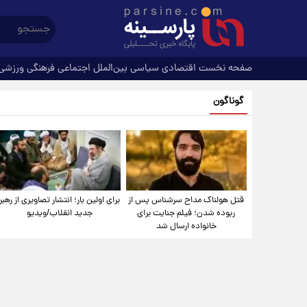
صفحه نخست
اقتصادی
سیاسی
بین‌الملل
اجتماعی
فرهنگی
ورزشی
گوناگون
قتل هولناک مداح سرشناس پس از
برای اولین بار؛ انتشار تصاویری از رهبر
ربوده شدن؛ فیلم جنایت برای
جدید انقلاب/ویدیو
خانواده ارسال شد