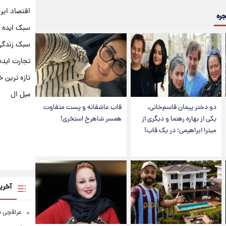
اقتصاد ایر
جره
سبک ایده 
سبک زندگی 
تجارت ایده
تازه ترین خ
مبل ال
دو دختر پیمان قاسم‌خانی،
قاب عاشقانه و پست متفاوت
یکی از بهاره رهنما و دیگری از
همسر شاهرخ استخری!
میترا ابراهیمی؛ در یک قاب!
آخری
عراقچی به ادعای سهم 