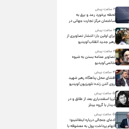
۲ ساعت پیش
لحظه برخورد رعد و برق به
ساختمان مرکز تجارت جهانی در
آمریکا + فیلم
۲ ساعت پیش
برای اولین بار؛ انتشار تصاویری از
رهبر جدید انقلاب/ویدیو
۲ ساعت پیش
تصاویر عمامه بستن به شیوه
خاتمی/ویدیو
۴ ساعت پیش
افشای محل پناهگاه‌ رهبر شهید
روی آنتن زنده تلویزیون/ویدیو
۵ ساعت پیش
ثریا اسفندیاری بعد از طلاق و در
دیدار با گروه بیتلز
۵ ساعت پیش
ادعای جنجالی درباره اینفانتینو؛
اتهام پرداخت پول به معشوقه با