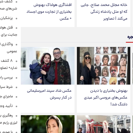
کشف شهره
خانه مجلل محمد صلاح، جایی
افشاگری هولناک بهنوش
شن‌های صحرا
که او مثل پادشاه زندگی
بختیاری از تجارت موی اجساد
پزشکیان:
می‌کند | تصاویر
+ عکس
قتل هولن
جنایت برای 
جره
واگذاری ا
عمومی
۸ کشف ب
ندارد+ تصاوی
بررسی راب
شرط سپاه 
بهنوش بختیاری با دیدن
عکس شاد سپند امیرسلیمانی
ماجرای ج
عکس‌های عروسی اکبر عبدی
در کنار پسرش
دلتنگ شد!
تأیید وجو
رهگیری ب
لیزری رژیم 
با صدور پ