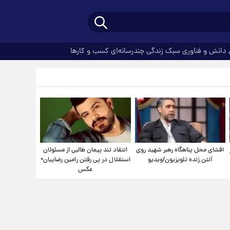
دانش و فناوری
سبک زندگی
چندرسانه‌ای
کسب و کارها
افشای محل پناهگاه‌ رهبر شهید روی
انتقاد تند پیمان طالبی از مسئولان
آنتن زنده تلویزیون/ویدیو
استقلال در پی رفتن رامین رضاییان+
عکس