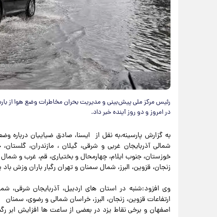
رئیس مرکز ملی پیش‌بینی و مدیریت بحران مخاطرات وضع هوا از بارش
در امروز و دو روز آینده خبر داد.
به گزارش پارسینه،به نقل از ایسنا، صادق ضیاییان درباره و
شمالی آذربایجان غربی و شرقی، گیلان ، مازندران، گلستان
خوزستان، جنوب ایلام، چهارمحال و بختیاری، قم، غرب و شمال 
زنجان، قزوین، البرز، شمال سمنان و تهران رگبار باران وزش با
وی افزود:شنبه در استان های اردبیل، آذربایجان شرقی، شمال
ارتفاعات قزوین، زنجان، البرز، خراسان شمالی و رضوی، سمنان
اصفهان و برخی نقاط یزد در بعضی از ساعت ها افزایش ابر رگب