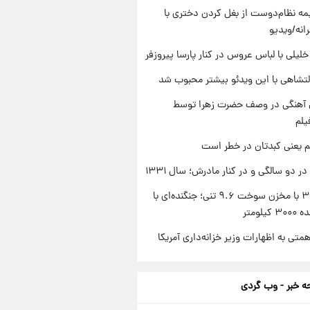
ه نظام‌دوست از بغل کردن دختری با
انه/ویدیو
 خلیلی با لباس عروس در کنار پارسا پیروزفر
تشاهی با این ویدئو بیشتر محبوب شد
ی آهنگی در وصف حضرت زهرا توسط
یلم
م یعنی کبدتان در خطر است
 دو سالگی و در کنار مادرش؛ سال ۱۳۳۱
سوخو-۳۰ با مخزن سوخت ۹.۶ تنی؛ جنگنده‌ای با
یلومتر
تی به اظهارات وزیر خزانه‌داری آمریکا
 خبر - وب گردی