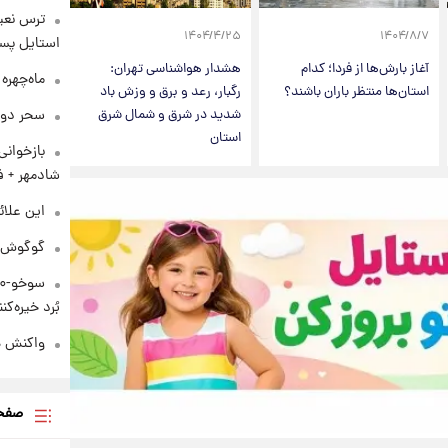
ترس نعیم
۱۴۰۴/۴/۲۵
۱۴۰۴/۸/۷
استایل پسر
آغاز بارش‌ها از فردا؛ کدام
هشدار هواشناسی تهران:
ماه‌چهره
استان‌ها منتظر باران باشند؟
رگبار، رعد و برق و وزش باد
شدید در شرق و شمال شرق
سحر دول
استان
بازخوان
شادمهر + ف
این علائ
گوگوش در
بُرد خیره‌کننده ۳۰۰۰ ک
واکنش هم
صفحه