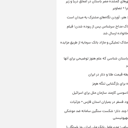
ای گمشده مصر باستان در اعماق دریا و زیر
 + تصاویر
 هنر، آوردن نگاه‌های مشترک به میدان است
اک مداح سرشناس پس از ربوده شدن؛ فیلم
خانواده ارسال شد
ملاک تملیکی و مازاد بانک سرمایه از طریق مزایده
استان شناسی که علم هنوز توضیحی برای آنها
ر
طه قیمت طلا و دلار در ایران
برای بازگشایی تنگه هرمز
اسوسی کارمند سازمان ملل برای اسرائیل
د فسفر در بمباران استان فارس + جزئیات
ا چند دلار؛ شکست سنگین سامانه ضد موشکی
صهیونیستی
یامی؛ مدیرعامل بانک ملی ایران روز خبرنگار را