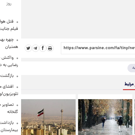
روز
قتل هول
فیلم جنایت
چهره بهت
همتیان
واکنش خ
رضایی به د
د
بازگشت م
 مرتبط
افشای مح
تلویزیون/و
تصاویر ج
گلخانه
بازداشت 
بیمارستان 