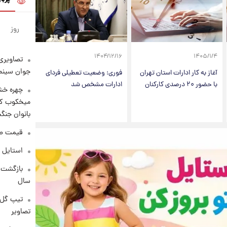
روز
۱۴۰۴/۱۲/۱۶
۱۴۰۵/۱/۴
تصاویری 
جوان سینما
آغاز به کار ادارات استان تهران
فوری: وضعیت تعطیلی فردای
با حضور ۲۰ درصدی کارکنان
ادارات مشخص شد
چهره خشن
میخکوب کرد
بانوان جنگ
قیمت طلا امر
استایل 
سال
تیپ گل‌گ
تصاویر