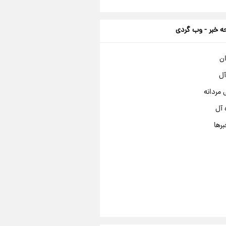
 خبر - وب گردی
ان
آل
مردانه
 آل
برها