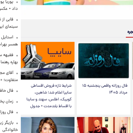
پوریا پو
داد + عکس
قابی از 
سینمای ایر
جره
استایل ت
همسر بهرام
فقیهه سل
بهاره رهنما
آقای مجر
متفاوت؛ «غ
فال روزانه واقعی پنجشنبه ۱۵
شرایط تازه فروش اقساطی
فال حافظ چهارش
مرداد ۱۴۰۵
سایپا اعلام شد؛ شاهین،
کوییک، اطلس، سهند و ساینا
زمان پخ
با اقساط بلندمدت + جدول
فال روزانه و
بازیگر ز
خانوادگی