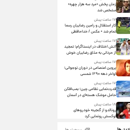
مشارکت چند درصد است؟
زمان پخش «مرد سه هزار چهره»
مشخص شد
۱۷ ساعت پیش
کار استقلال و رامین رضاییان رسما
تمام شد + عکس / خداحافظی
صمیمانه آبی ها با رامین!
۱۷ ساعت پیش
آتش اختلاف در اینستاگرام؛ تمجید
از حردانی به مذاق رضاییان خوش
نیامد+عکس
۱۷ ساعت پیش
پروین اعتصامی در دوران نوجوانی؛
اواخر دهه ۱۲۹۰ شمسی
۱۷ ساعت پیش
قدرت‌نمایی نظامی چین؛ بمب‌افکن
حامل موشک هسته‌ای در آسمان
ظاهر شد
۱۸ ساعت پیش
رونالدو از گنجینه خودروهای
لوکسش رونمایی کرد
۲۰ ساعت پیش
زدید ها