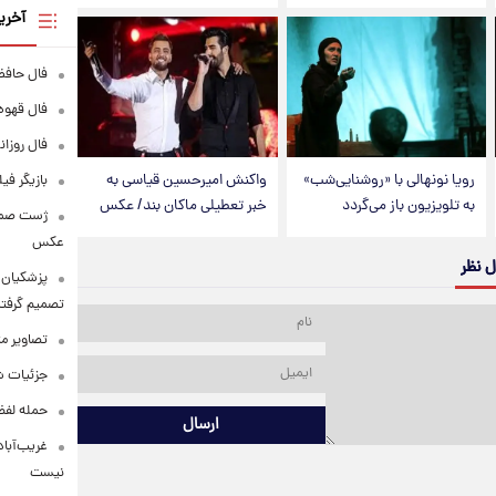
آخری
فال حافظ پنجشنبه
فال قهوه روزانه
فال روزانه وا
رویا نونهالی با «روشنایی‌شب»
واکنش امیرحسین قیاسی به
بازیگر فی
به تلویزیون باز می‌گردد
خبر تعطیلی ماکان بند/ عکس
عکس
ل نظر
پزشکیان: 
تصمیم گرفتن
تصاویر م
جزئیات شر
حمله لفظی
ارسال
غریب‌آباد
نیست