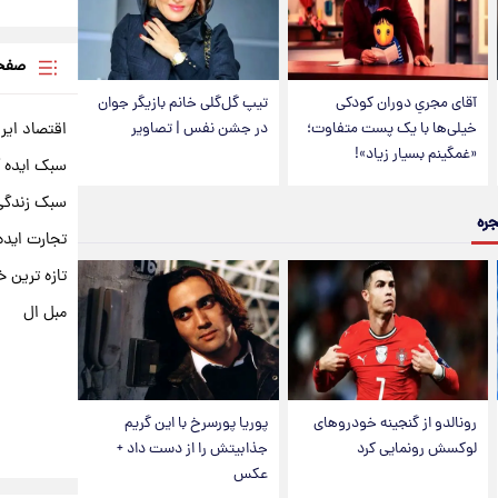
صفحه
آقای مجریِ دوران کودکی
تیپ گل‌گلی خانم بازیگر جوان
اقتصاد ایر
خیلی‌ها با یک پست متفاوت؛
در جشن نفس | تصاویر
«غمگینم بسیار زیاد»!
سبک ایده 
سبک زندگی 
جره
تجارت ایده
تازه ترین خ
مبل ال
رونالدو از گنجینه خودروهای
پوریا پورسرخ با این گریم
لوکسش رونمایی کرد
جذابیتش را از دست داد +
عکس