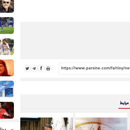
 مرتبط
پربا