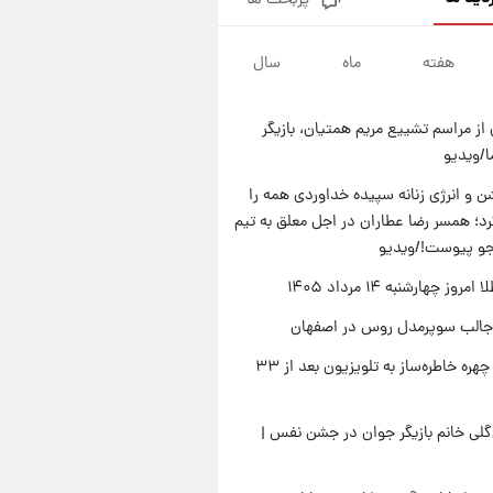
پربحث ها
قیمت دلار در بازار آزاد امروز
چهارشنبه ۱۴ مرداد ۱۴۰۵/ نرخ‌ها
ثابت ماند؟ +جدول
هفته
ماه
سال
۲۰ ساعت پیش
علی مطهری: اجرای کامل
تفاهم‌نامه اسلام‌آباد، پیروزی
از مراسم تشییع مریم همتیان، بازیگر
بزرگ‌تری برای ایران است
۲۰ ساعت پیش
/ویدیو
واکنش تند تاکر کارلسون به حمله
آمریکا به مدرسه میناب؛ «باید
 و انرژی زنانه سپیده خداوردی همه را
سیلی محکمی به صورت ترامپ زد»
؛ همسر رضا عطاران در اجل معلق به تیم
۲۱ ساعت پیش
قیمت طلا و سکه امروز چهارشنبه
جو پیوست!/ویدیو
۱۴ مرداد ۱۴۰۵/کاهش قیمت طلا
وز چهارشنبه ۱۴ مرداد ۱۴۰۵
و سکه
جالب سوپرمدل روس در اصفهان
بازگشت چهره خاطره‌ساز به تلویزیون بعد از ۳۳
لی خانم بازیگر جوان در جشن نفس |