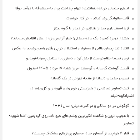
ادعای جنجالی درباره اینفانتینو؛ اتهام پرداخت پول به معشوقه با درآمد یوفا
قاب خانوادگی رضا کیانیان در کنار خواهرش
ثریا اسفندیاری بعد از طلاق و در دیدار با گروه بیتلز
هشدار درباره کمبود یک ماده معدنی؛ خطر آلزایمر و زوال عقل افزایش می‌یابد؟
انتقاد تند پیمان طالبی از مسئولان استقلال در پی رفتن رامین رضاییان+ عکس
ترس نعیمه نظام‌دوست از بغل کردن دختری با استایل پسرانه/ویدیو
قیمت گوشت گوساله و گوسفند امروز شنبه ۱۷ مرداد ۱۴۰۵ +جدول
تصاویر جدید و دلبرانه از هدیه تهرانی در یک گلخانه
ثبت تصاویر تماشایی از همزیستی خرس‌های قهوه‌ای و کل‌وبزها در
اشترانکوه+فیلم
گوگوش در دو سالگی و در کنار مادرش؛ سال ۱۳۳۱
با عجیب ترین و شگفت انگیزترین چشم های حیوانات روی کره زمین آشنا شوید+
تصاویر
فرار ۴ هواپیما از آسمان جده؛ ماجرای پروازهای مشکوک چیست؟