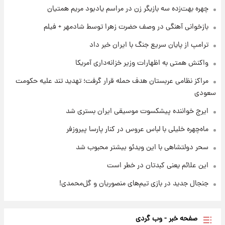
چهره بهت‌زده سه بازیگر زن در مراسم یادبود مریم همتیان
۱ روز پیش
جدول قیمت ایران‌خودرو امروز جمعه ۱۶ مرداد؛
بازخوانی آهنگی در وصف حضرت زهرا توسط شادمهر + فیلم
قیمت‌ها تغییر کرد
ترامپ از پایان سریع جنگ با ایران خبر داد
۱ روز پیش
واکنش همتی به اظهارات وزیر خزانه‌داری آمریکا
قیمت طلا و سکه امروز جمعه ۱۶ مرداد ۱۴۰۵
+جدول
مراکز نظامی عربستان هدف حمله قرار گرفت؛ تهدید تند علیه حکومت
سعودی
ایرج خواننده پیشکسوت موسیقی ایران بستری شد
ماه‌چهره خلیلی با لباس عروس در کنار پارسا پیروزفر
سحر دولتشاهی با این ویدئو بیشتر محبوب شد
این علائم یعنی کبدتان در خطر است
جنجال جدید در بازی تیم‌های منصوریان و گل‌محمدی!
صفحه خبر - وب گردی