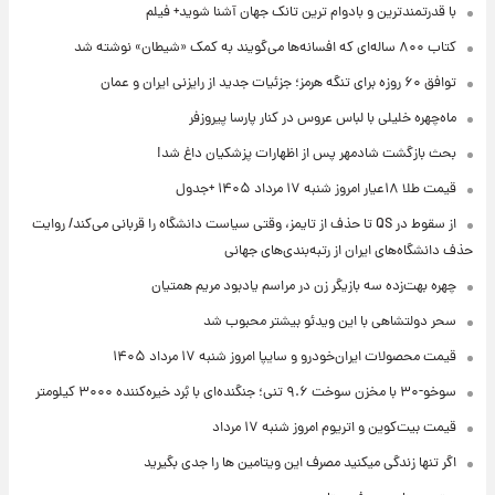
با قدرتمندترین و بادوام ترین تانک جهان آشنا شوید+ فیلم
کتاب ۸۰۰ ساله‌ای که افسانه‌ها می‌گویند به کمک «شیطان» نوشته شد
توافق ۶۰ روزه برای تنگه هرمز؛ جزئیات جدید از رایزنی ایران و عمان
ماه‌چهره خلیلی با لباس عروس در کنار پارسا پیروزفر
بحث بازگشت شادمهر پس از اظهارات پزشکیان داغ شد!
قیمت طلا ۱۸عیار امروز شنبه ۱۷ مرداد ۱۴۰۵ +جدول
از سقوط در QS تا حذف از تایمز، وقتی سیاست دانشگاه را قربانی می‌کند/ روایت
حذف دانشگاه‌های ایران از رتبه‌بندی‌های جهانی
چهره بهت‌زده سه بازیگر زن در مراسم یادبود مریم همتیان
سحر دولتشاهی با این ویدئو بیشتر محبوب شد
قیمت محصولات ایران‌خودرو و سایپا امروز شنبه ۱۷ مرداد ۱۴۰۵
سوخو-۳۰ با مخزن سوخت ۹.۶ تنی؛ جنگنده‌ای با بُرد خیره‌کننده ۳۰۰۰ کیلومتر
قیمت بیت‌کوین و اتریوم امروز شنبه ۱۷ مرداد
اگر تنها زندگی میکنید مصرف این ویتامین ها را جدی بگیرید