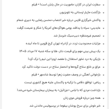
سفارت ایران در کازان: ماموریت در حال پایان است! + فیلم
بازگشت مازیار لرستانی به تلویزیون
واکنش خبرگزاری فارس درباره خبر انتصاب محسن رضایی به دبیری شعام
عابدینی: سپاه با پدافند بومی هواگردهای آمریکا را شکار و غنیمت گرفت
تصمیم غیرمنتظره دیپ‌سیک خبرساز شد
جزئیات محدودیت تردد در آزادراه تهران کرج قزوین تا ماه آینده
یک پیش ‌بینی مهم برای قیمت دلار، طلا و سکه شنبه ۱۷ مرداد ۱۴۰۵
بازیکن به درد نخور استقلال با مقصد اروپا این تیم را ترک کرد!
عراق بر خلع سلاح گروه‌ها و انحصار سلاح در دست دولت تاکید کرد
بازخوانی آهنگی در وصف حضرت زهرا توسط شادمهر + فیلم
ریاض: توافق دفاعی با ترکیه و پاکستان علیه هیچ کشوری نیست
بازداشت مردی که با لباس «عزرائیل» به بیماران بیمارستان خیره می‌شد!
همه چیز درباره فروش موی زنان
خبر خوش برای سرخ پوشان بیفوما در پرسپولیس ماندنی شد