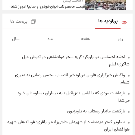
۳ ساعت پیش
قیمت محصولات ایران‌خودرو و سایپا امروز شنبه
۱۷ مرداد ۱۴۰۵
پربازدید ها
پربحث ها
۱۶ ساعت پیش
یک پیش ‌بینی مهم برای قیمت دلار، طلا و سکه
روز
هفته
ماه
سال
شنبه ۱۷ مرداد ۱۴۰۵
لحظه احساسی دو بازیگر؛ گریه سحر دولتشاهی در آغوش غزل
۱۷ ساعت پیش
بازیکن به درد نخور استقلال با مقصد اروپا این
شاکری+فیلم
تیم را ترک کرد!
واکنش خبرگزاری فارس درباره خبر انتصاب محسن رضایی به دبیری
شعام
۲۱ ساعت پیش
تصاویر کمتر دیده‌شده از شهیدان حاجی‌زاده و
بازداشت مردی که با لباس «عزرائیل» به بیماران بیمارستان خیره
باقری؛ فرماندهان شهید هوافضای ایران
می‌شد!
بازگشت مازیار لرستانی به تلویزیون
۲۳ ساعت پیش
قیمت خودروهای سایپا تغییر کرد؛ لیست قیمت
تصاویر کمتر دیده‌شده از شهیدان حاجی‌زاده و باقری؛ فرماندهان شهید
جمعه ۱۶ مرداد منتشر شد
هوافضای ایران