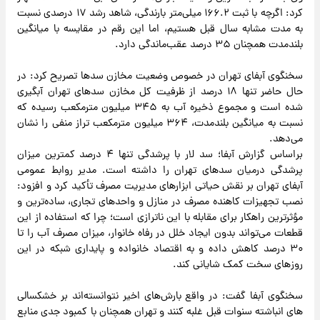
کرد: اگرچه با ثبت ۱۶۶.۲ میلی‌متر بارندگی، شاهد رشد ۱۷ درصدی نسبت
به مدت مشابه سال قبل هستیم، اما این رقم در مقایسه با میانگین
بلندمدت همچنان ۳۵ درصد عقب‌ماندگی دارد.
سخنگوی آبفای تهران در خصوص وضعیت مخازن سدها تصریح کرد: در
حال حاضر تنها ۱۸ درصد از ظرفیت کل مخازن سدهای تهران آبگیری
شده است و مجموع ذخیره آب به ۳۴۵ میلیون مترمکعب رسیده که
نسبت به میانگین بلندمدت، ۳۶۴ میلیون مترمکعب تراز منفی را نشان
می‌دهد.
براساس گزارش آبفا؛ سد لار با پرشدگی تنها ۴ درصد کمترین میزان
پرشدگی درمیان سدهای تهران را داشته است. مدیر روابط عمومی
آبفای تهران بر نقش حیاتی ابزارهای مدیریت مصرف تأکید کرد و افزود:
نصب تجهیزات کاهنده مصرف در منازل و واحدهای تجاری، ساده‌ترین و
مؤثرترین راهکار برای مقابله با این ناترازی است؛ چرا که استفاده از این
قطعات می‌تواند بدون ایجاد خلل در رفاه خانوار، میزان مصرف آب را تا
۳۰ درصد کاهش داده و به اقتصاد خانواده و پایداری شبکه در این
روزهای سخت کمک شایانی کند.
سخنگوی آبفا گفت: در واقع بارش‌های اخیر نتوانسته‌اند بر خشکسالی‌
های انباشته سنوات قبل غلبه کنند و تهران همچنان با کمبود جدی منابع