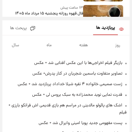
۱۳ ساعت پیش
فال قهوه روزانه پنجشنبه ۱۵ مرداد ماه ۱۴۰۵
پربازدید ها
پربحث ها
۱۴ ساعت پیش
فال روزانه واقعی پنجشنبه ۱۵ مرداد ۱۴۰۵
روز
هفته
ماه
سال
بازیگر فیلم اخراجی‌ها با این عکس آفتابی شد + عکس
۲۱ ساعت پیش
ارزش سهام عدالت برای امروز چهارشنبه ۱۴ مرداد
تصاویر متفاوت یاسمین شجریان در کنار پدرش+ عکس
+ جدول
ژست صمیمی خانواده ۴ نفره شیلا خداداد پربازدید شد + عکس
۱ روز پیش
قدرت نمایی نوید محمدزاده به سبک بروس لی + عکس
آغاز طرح جدید فروش مشارکت در تولید سایپا؛
نام خودرو، مبلغ پیش پرداخت و زمان تحویل |
اشک های پائولو مالدینی در مراسم هم بازی قدیمی اش فرانکو بارزی +
سود مشارکت چند درصد است؟
فیلم
۱ روز پیش
پست مفهومی جدید پویا امینی وایرال شد + عکس
زمان پخش «مرد سه هزار چهره» مشخص شد