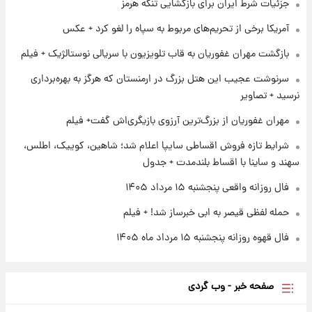
جزئیات شرط ایران برای بازگشایی تنگه هرمز
آمریکا برخی از تحریم‌های مربوط به سپاه را لغو کرد + عکس
۱ روز پیش
کار استقلال و رامین رضاییان رسما تمام شد +
بازگشت مهران غفوریان به قاب تلویزیون با سریالی نوستالژیک + فیلم
عکس / خداحافظی صمیمانه آبی ها با رامین!
سرنوشت عجیب این هتل بزرگ در ارمنستان که هرگز به بهره‌برداری
نرسید + تصاویر
۱ روز پیش
آتش اختلاف در اینستاگرام؛ تمجید از حردانی به
مهران غفوریان از بزرگ‌ترین آرزوی بازیگری‌اش گفت+ فیلم
مذاق رضاییان خوش نیامد+عکس
شرایط تازه فروش اقساطی سایپا اعلام شد؛ شاهین، کوییک، اطلس،
سهند و ساینا با اقساط بلندمدت + جدول
فال روزانه واقعی پنجشنبه ۱۵ مرداد ۱۴۰۵
حمله لفظی قیصر به ابی خبرساز شد! + فیلم
فال قهوه روزانه پنجشنبه ۱۵ مرداد ماه ۱۴۰۵
صفحه خبر - وب گردی