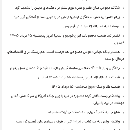
شکاف نجومی میان فقیر و غنی؛ تورم فشار بر دهک‌های پایین را تشدید کرد
پیام اطمینان‌بخش سخنگوی ارتش: ارتش در بالاترین سطح آمادگی قرار دارد
عرضه اولیه «احیا۱» ۱۹ مرداد در فرابورس
تغییر تند قیمت محصولات ایران‌خودرو و سایپا امروز پنجشنبه ۱۵ مرداد ۱۴۰۵
+جدول
هشدار بانک جهانی؛ هوش مصنوعی هم فرصت است، هم ریسک برای اقتصادهای
درحال توسعه
پنتاگون و راز F-۳۵؛ حذف بی‌سابقه گزارش‌های عملکرد جنگنده‌های نسل پنجم
قیمت دلار بازار آزاد امروز پنجشنبه ۱۵ مرداد ۱۴۰۵ +جدول
قیمت طلا و سکه امروز پنجشنبه ۱۵ مرداد ۱۴۰۵
واشنگتن‌پست فاش کرد: مشاجره ترامپ با وزیر جنگ آمریکا بر سر کاهش ذخایر
مهمات در نبرد با ایران
شارژ جدید کالابرگ برای سه دهک؛ جزئیات اعلام شد
واکنش ونس به مذاکرات با ایران؛ تهران طرف دشواری برای گفت‌وگو است