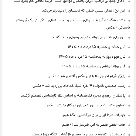
ادعای جنجالی ترامپ؛ ایران به‌دنبال توافق است، گزینه نظامی هم پابرجاست
آش یخ؛ غذای سنتی خنکی که تابستان را دلپذیرتر می‌کند
کشف شگفت‌انگیز طلسم‌های سوسکی و مجسمه‌های سنگی در یک گورستان
باستانی + عکس
این چای هندی می‌تواند به چربی‌سوزی کمک کند؟
فال حافظ پنجشنبه ۱۵ مرداد ماه ۱۴۰۵
فال قهوه روزانه پنجشنبه ۱۵ مرداد ماه ۱۴۰۵
فال روزانه واقعی پنجشنبه ۱۵ مرداد ۱۴۰۵
بازیگر فیلم اخراجی‌ها با این عکس آفتابی شد + عکس
ژست صمیمی خانواده ۴ نفره شیلا خداداد پربازدید شد + عکس
پزشکیان: رهبری درباره تفاهمنامه بر اساس نظر کارشناسی تصمیم گرفتند
تصاویر متفاوت یاسمین شجریان در کنار پدرش+ عکس
جزئیات شرط ایران برای بازگشایی تنگه هرمز
حمله لفظی قیصر به ابی خبرساز شد! + فیلم
غریب‌آبادی: تفاهم با عمان به معنای بازگشایی تنگه هرمز نیست