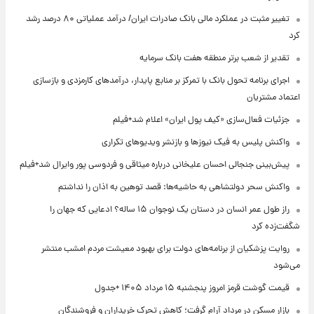
تغییر مثبت در عملکرد مالی بانک صادرات ایران/ درآمد عملیاتی ۸۰ درصد رشد
کرد
تقدیر از شعب برتر منطقه هفت بانک سرمایه
اجرای برنامه تحول بانک با تمرکز بر منابع پایدار، درآمدهای کارمزدی و بازسازی
اعتماد مشتریان
جزئیات فعال‌سازی «کیف پول ایران» اعلام شد+فیلم
واکنش پلیس به فیک نیوزها و بازنشر ویدیوهای تکراری
پیش‌بینی جنجالی احسان علیخانی درباره میثاقی و فردوسی پور وایرال شد+فیلم
واکنش سحر دولتشاهی به حاشیه‌ها: قصد توهین به اذان را نداشتم
راز طول عمر انسان در دستان یک نوجوان ۱۵ ساله؟ ادعایی که جهان را
شگفت‌زده کرد
روایت پزشکیان از برنامه‌های دولت برای بهبود معیشت مردم امشب منتشر
می‌شود
قیمت گوشت قرمز امروز پنجشنبه ۱۵ مرداد ۱۴۰۵ +جدول
بازار مسکن در مرداد آرام گرفت؛ کاهش تحرک خریداران و فروشندگان