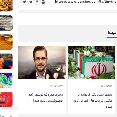
 مرتبط
۱۴۰۴/۱۱/۷
۱۴۰۵/۱/۱
هفت سین یک خانواده با
مجری معروف توسط رژیم
عکس فرماندهان نظامی ترور
صهیونیستی ترور شد!
شده
پربا