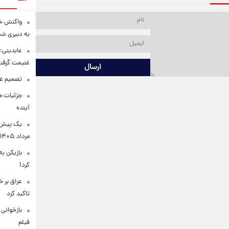
واکنش خب
به دبیری شع
عابدینی: 
غنیمت گرف
ارسال
تصمیم غی
جزئیات مح
آینده
مرداد ۱۴۰۵
بازیکن به
کرد!
عراق بر 
تاکید کرد
بازخوانی
فیلم