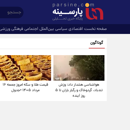
صفحه نخست
اقتصادی
سیاسی
بین‌الملل
اجتماعی
فرهنگی
ورزشی
گوناگون
هواشناسی هشدار داد: وزش
قیمت طلا و سکه امروز جمعه ۱۶
تندباد، گردوخاک و رگبار باران تا ۵
مرداد ۱۴۰۵ +جدول
روز آینده