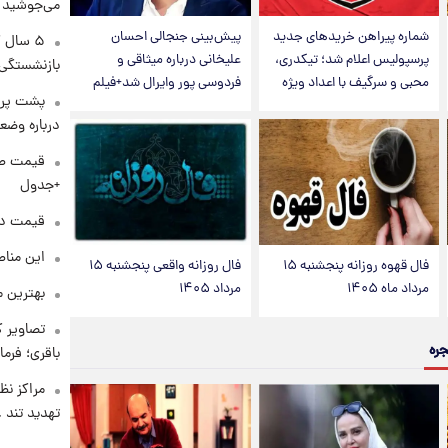
می‌جوشید
شماره پیراهن خریدهای جدید
پیش‌بینی جنجالی احسان
۵ سال 
پرسپولیس اعلام شد؛ تیکدری،
علیخانی درباره میثاقی و
بازنشستگی
محبی و سرگیف با اعداد ویژه
فردوسی پور وایرال شد+فیلم
پشت پرد
درباره وض
+جدول
قیمت دلار د
این مناط
فال قهوه روزانه پنجشنبه ۱۵
فال روزانه واقعی پنجشنبه ۱۵
مرداد ماه ۱۴۰۵
مرداد ۱۴۰۵
بهترین م
تصاویر ک
جره
باقری؛ فرم
مراکز نظ
تهدید تند