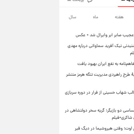
پربحث ها
جزئیات فعال‌سازی «کیف پول
ایران» اعلام شد+فیلم
هفته
ماه
سال
۱ روز پیش
تغییر تند قیمت محصولات
ایران‌خودرو و سایپا امروز پنجشنبه
عجیب صابر ابر وایرال شد + عکس
۱۵ مرداد ۱۴۰۵ +جدول
۱ روز پیش
قیمت طلا و سکه امروز پنجشنبه
یدنی نیک آفرید سماواتی درباره مهدی
۱۵ مرداد ۱۴۰۵
لم
۱ روز پیش
اهم‌نامه به نفع ایران بهبود یافت
شارژ جدید کالابرگ برای سه
دهک؛ جزئیات اعلام شد
ۀ طرح راهبردی مدیریت تنگه هرمز منتشر
لب شهاب حسینی از فرار در دوره سربازی
اسی دو بازیگر؛ گریه سحر دولتشاهی در
شاکری+فیلم
اوت؛ وقتی هیروشیما در دیگ قیر