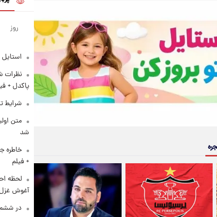
روز
استایل 
نظرات شن
پاکدل + فی
شرایط تف
متن اولی
شد
جره
خاطره جا
+ فیلم
لحظه احس
آغوش غزل 
در ششم 