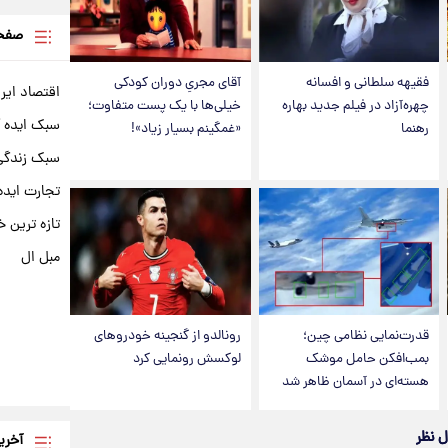
صفحه
فقیهه سلطانی و افسانه
آقای مجریِ دوران کودکی
اقتصاد ایر
چهره‌آزاد در فیلم جدید بهاره
خیلی‌ها با یک پست متفاوت؛
سبک ایده 
رهنما
«غمگینم بسیار زیاد»!
سبک زندگی 
تجارت ایده
تازه ترین خ
مبل ال
قدرت‌نمایی نظامی چین؛
رونالدو از گنجینه خودروهای
بمب‌افکن حامل موشک
لوکسش رونمایی کرد
هسته‌ای در آسمان ظاهر شد
ل نظر
آخری