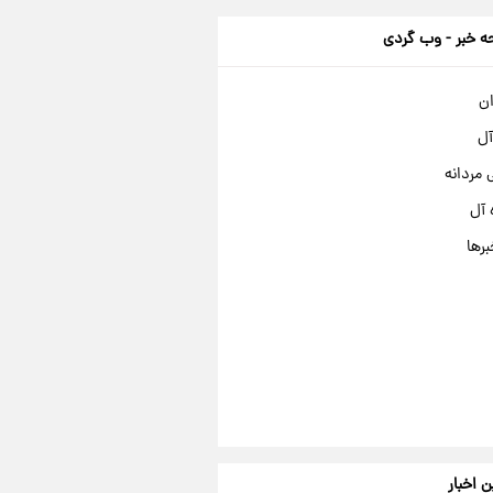
 خبر - وب گردی
ان
آل
مردانه
 آل
برها
ن اخبار