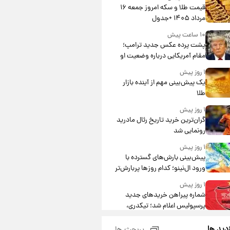
قیمت طلا و سکه امروز جمعه ۱۶
مرداد ۱۴۰۵ +جدول
۱۰ ساعت پیش
پشت پرده عکس جدید ترامپ؛
مقام آمریکایی درباره وضعیت او
چه گفت؟
۱ روز پیش
یک پیش‌بینی مهم از آینده بازار
طلا
۱ روز پیش
گران‌ترین خرید تاریخ رئال مادرید
رونمایی شد
۱ روز پیش
پیش‌بینی بارش‌های گسترده با
ورود ال‌نینو؛ کدام روزها پربارش‌تر
خواهند بود؟
۱ روز پیش
شماره پیراهن خریدهای جدید
پرسپولیس اعلام شد؛ تیکدری،
محبی و سرگیف با اعداد ویژه
۱ روز پیش
زدید ها