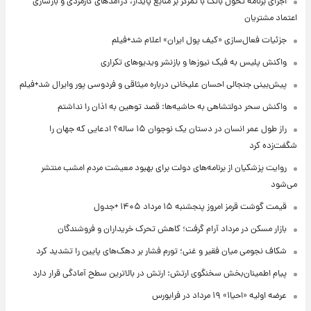
اجرای برنامه تحول بانک با تمرکز بر منابع پایدار، درآمدهای کارمزدی و بازسازی
اعتماد مشتریان
جزئیات فعال‌سازی «کیف پول ایران» اعلام شد+فیلم
واکنش پلیس به فیک نیوزها و بازنشر ویدیوهای تکراری
پیش‌بینی جنجالی احسان علیخانی درباره میثاقی و فردوسی پور وایرال شد+فیلم
واکنش سحر دولتشاهی به حاشیه‌ها: قصد توهین به اذان را نداشتم
راز طول عمر انسان در دستان یک نوجوان ۱۵ ساله؟ ادعایی که جهان را
شگفت‌زده کرد
روایت پزشکیان از برنامه‌های دولت برای بهبود معیشت مردم امشب منتشر
می‌شود
قیمت گوشت قرمز امروز پنجشنبه ۱۵ مرداد ۱۴۰۵ +جدول
بازار مسکن در مرداد آرام گرفت؛ کاهش تحرک خریداران و فروشندگان
شکاف نجومی میان فقیر و غنی؛ تورم فشار بر دهک‌های پایین را تشدید کرد
پیام اطمینان‌بخش سخنگوی ارتش: ارتش در بالاترین سطح آمادگی قرار دارد
عرضه اولیه «احیا۱» ۱۹ مرداد در فرابورس