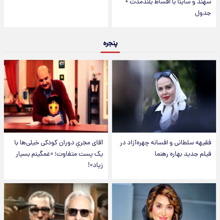
سهند و ساینا با اقساط بلندمدت +
جدول
پنجره
فقیهه سلطانی و افسانه چهره‌آزاد در
آقای مجریِ دوران کودکی خیلی‌ها با
فیلم جدید بهاره رهنما
یک پست متفاوت؛ «غمگینم بسیار
زیاد»!