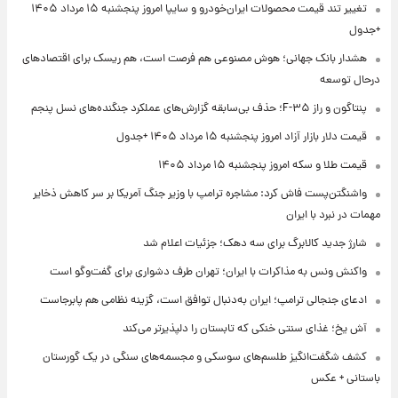
تغییر تند قیمت محصولات ایران‌خودرو و سایپا امروز پنجشنبه ۱۵ مرداد ۱۴۰۵
+جدول
هشدار بانک جهانی؛ هوش مصنوعی هم فرصت است، هم ریسک برای اقتصادهای
درحال توسعه
پنتاگون و راز F-۳۵؛ حذف بی‌سابقه گزارش‌های عملکرد جنگنده‌های نسل پنجم
قیمت دلار بازار آزاد امروز پنجشنبه ۱۵ مرداد ۱۴۰۵ +جدول
قیمت طلا و سکه امروز پنجشنبه ۱۵ مرداد ۱۴۰۵
واشنگتن‌پست فاش کرد: مشاجره ترامپ با وزیر جنگ آمریکا بر سر کاهش ذخایر
مهمات در نبرد با ایران
شارژ جدید کالابرگ برای سه دهک؛ جزئیات اعلام شد
واکنش ونس به مذاکرات با ایران؛ تهران طرف دشواری برای گفت‌وگو است
ادعای جنجالی ترامپ؛ ایران به‌دنبال توافق است، گزینه نظامی هم پابرجاست
آش یخ؛ غذای سنتی خنکی که تابستان را دلپذیرتر می‌کند
کشف شگفت‌انگیز طلسم‌های سوسکی و مجسمه‌های سنگی در یک گورستان
باستانی + عکس