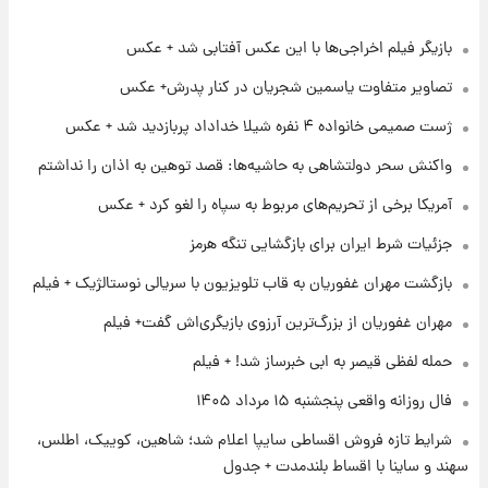
بازیگر فیلم اخراجی‌ها با این عکس آفتابی شد + عکس
۱۶ ساعت پیش
فال قهوه روزانه پنجشنبه ۱۵ مرداد ماه ۱۴۰۵
تصاویر متفاوت یاسمین شجریان در کنار پدرش+ عکس
ژست صمیمی خانواده ۴ نفره شیلا خداداد پربازدید شد + عکس
۱۷ ساعت پیش
واکنش سحر دولتشاهی به حاشیه‌ها: قصد توهین به اذان را نداشتم
فال روزانه واقعی پنجشنبه ۱۵ مرداد ۱۴۰۵
آمریکا برخی از تحریم‌های مربوط به سپاه را لغو کرد + عکس
جزئیات شرط ایران برای بازگشایی تنگه هرمز
۱ روز پیش
ارزش سهام عدالت برای امروز چهارشنبه ۱۴ مرداد
بازگشت مهران غفوریان به قاب تلویزیون با سریالی نوستالژیک + فیلم
+ جدول
مهران غفوریان از بزرگ‌ترین آرزوی بازیگری‌اش گفت+ فیلم
۱ روز پیش
حمله لفظی قیصر به ابی خبرساز شد! + فیلم
آغاز طرح جدید فروش مشارکت در تولید سایپا؛
نام خودرو، مبلغ پیش پرداخت و زمان تحویل |
فال روزانه واقعی پنجشنبه ۱۵ مرداد ۱۴۰۵
سود مشارکت چند درصد است؟
شرایط تازه فروش اقساطی سایپا اعلام شد؛ شاهین، کوییک، اطلس،
۱ روز پیش
سهند و ساینا با اقساط بلندمدت + جدول
زمان پخش «مرد سه هزار چهره» مشخص شد