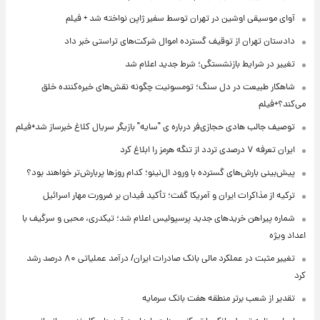
آوای موسیقی اوشین در تهران توسط سفیر ژاپن نواخته شد + فیلم
دادستان تهران از توقیف گسترده اموال شرکت‌های تراستی خبر داد
تغییر در شرایط بازنشستگی؛ شرط جدید اعلام شد
شاهکار طبیعت در دل سنگ؛ تومسونیت چگونه نقش‌های خیره‌کننده خلق
می‌کند؟+فیلم
توصیف جالب هادی حجازی‌فر درباره ی "سایه" بازیگر سریال کلاغ خبرساز شد+فیلم
ایران تعرفه ۷ درصدی تردد از تنگه هرمز را ابلاغ کرد
پیش‌بینی بارش‌های گسترده با ورود ال‌نینو؛ کدام روزها پربارش‌تر خواهند بود؟
ترکیه از مذاکرات ایران و آمریکا گفت؛ تأکید فیدان بر ضرورت مهار اسرائیل
شماره پیراهن خریدهای جدید پرسپولیس اعلام شد؛ تیکدری، محبی و سرگیف با
اعداد ویژه
تغییر مثبت در عملکرد مالی بانک صادرات ایران/ درآمد عملیاتی ۸۰ درصد رشد
کرد
تقدیر از شعب برتر منطقه هفت بانک سرمایه