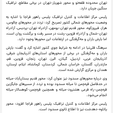
تهران محدوده قلعه‌نو و محور شهریار–تهران در برخی مقاطع، ترافیک
سنگین جریان دارد.
رئیس مرکز اطلاعات و کنترل ترافیک پلیس راهور فراجا با اشاره به
وضعیت محور‌های شمالی کشور تصریح کرد: تردد در محور‌های چالوس،
هراز، فیروزکوه، محور قدیم تهران–بومهن، آزادراه تهران–پردیس، آزادراه
تهران–شمال و آزادراه قزوین–رشت در مسیر رفت و برگشت روان است،
اما بارش باران و مه‌گرفتگی در ارتفاعات این محور‌ها وجود دارد.
سرهنگ قلی‌نیا در ادامه به شرایط جوی کشور اشاره کرد و گفت: بارش
باران و مه‌گرفتگی در برخی از محور‌های استان‌های آذربایجان شرقی،
آذربایجان غربی، اردبیل، گیلان، البرز، تهران، زنجان، قزوین، قم،
مازندران، گلستان، خراسان شمالی، کردستان، کرمانشاه، ایلام، لرستان،
همدان و مرکزی گزارش شده است.
وی درباره محور‌های مسدود نیز عنوان کرد: محور قدیم بستان‌آباد–میانه
در حدفاصل قره‌چمن تا میانه مسدود بوده و تردد از مسیر‌های جایگزین
قره‌چمن–راه فرعی هشترود–میانه و همچنین قره‌چمن–کوهسالار–میانه
انجام می‌شود.
رئیس مرکز اطلاعات و کنترل ترافیک پلیس راهور فراجا افزود: محور
پاتاوه–دهدشت نیز تا اطلاع ثانوی مسدود است.