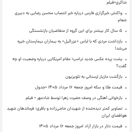
پیش‌بینی بارش‌های گسترده با ورود ال‌نینو؛ کدام
شاکری+فیلم
روزها پربارش‌تر خواهند بود؟
واکنش خبرگزاری فارس درباره خبر انتصاب محسن رضایی به دبیری
شعام
۱ روز پیش
شماره پیراهن خریدهای جدید پرسپولیس اعلام
۵ سال کار بیشتر برای این گروه از متقاضیان بازنشستگی
شد؛ تیکدری، محبی و سرگیف با اعداد ویژه
بازداشت مردی که با لباس «عزرائیل» به بیماران بیمارستان خیره
می‌شد!
۱ روز پیش
جزئیات فعال‌سازی «کیف پول ایران» اعلام
پشت پرده عکس جدید ترامپ؛ مقام آمریکایی درباره وضعیت او چه
شد+فیلم
گفت؟
بازگشت مازیار لرستانی به تلویزیون
۱ روز پیش
تغییر تند قیمت محصولات ایران‌خودرو و سایپا
قیمت طلا و سکه امروز جمعه ۱۶ مرداد ۱۴۰۵ +جدول
امروز پنجشنبه ۱۵ مرداد ۱۴۰۵ +جدول
بازخوانی آهنگی در وصف حضرت زهرا توسط شادمهر + فیلم
۱ روز پیش
تصاویر کمتر دیده‌شده از شهیدان حاجی‌زاده و باقری؛ فرماندهان شهید
قیمت طلا و سکه امروز پنجشنبه ۱۵ مرداد ۱۴۰۵
هوافضای ایران
قیمت دلار در بازار آزاد امروز جمعه ۱۶ مرداد ۱۴۰۵