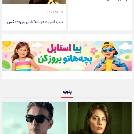
۱۴۰۴/۸/۱۹
تیپ اسپرت «پانته‌آ قدیریان»+عکس
پنجره