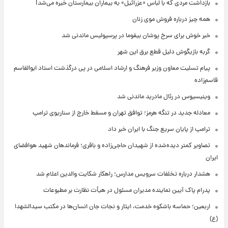
بازداشت مردی که با لباس «عزرائیل» به بیماران بیمارستان خیره می‌شد!
همه چیز درباره فروش موی زنان
خبر خوش برای سرخ پوشان بیفوما در پرسپولیس ماندنی شد
گربه بازیگوش دلیل قطع برق این شهر
پیام تسلیت معاون وزیر فرهنگ و ارشاد اسلامی در پی درگذشت استاد ابوالقاسم
قاسم‌زاده
وینیسیوس در رئال مادرید ماندنی شد
معادله جدید در تنگه هرمز؛ توافق تهران و مسقط خارج از سناریوی ترامپ
ترامپ از پایان سریع جنگ با ایران خبر داد
تصاویر کمتر دیده‌شده از شهیدان حاجی‌زاده و باقری؛ فرماندهان شهید هوافضای
ایران
هشدار درباره تخلفات سرویس مدارس؛ راهکار شکایت والدین اعلام شد
پدرام پاک آیین نماینده مدیران مسئول در هیأت نظارت بر مطبوعات
اربعین؛ حماسه باشکوه خدمت، ایثار و نجات جان انسان‌ها در مکتب سیدالشهدا
(ع)