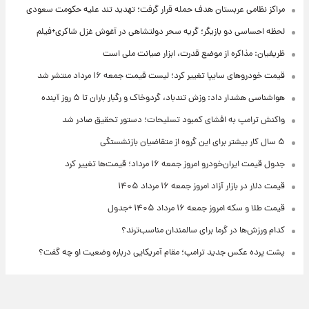
مراکز نظامی عربستان هدف حمله قرار گرفت؛ تهدید تند علیه حکومت سعودی
لحظه احساسی دو بازیگر؛ گریه سحر دولتشاهی در آغوش غزل شاکری+فیلم
ظریفیان: مذاکره از موضع قدرت، ابزار صیانت ملی است
قیمت خودروهای سایپا تغییر کرد؛ لیست قیمت جمعه ۱۶ مرداد منتشر شد
هواشناسی هشدار داد: وزش تندباد، گردوخاک و رگبار باران تا ۵ روز آینده
واکنش ترامپ به افشای کمبود تسلیحات؛ دستور تحقیق صادر شد
۵ سال کار بیشتر برای این گروه از متقاضیان بازنشستگی
جدول قیمت ایران‌خودرو امروز جمعه ۱۶ مرداد؛ قیمت‌ها تغییر کرد
قیمت دلار در بازار آزاد امروز جمعه ۱۶ مرداد ۱۴۰۵
قیمت طلا و سکه امروز جمعه ۱۶ مرداد ۱۴۰۵ +جدول
کدام ورزش‌ها در گرما برای سالمندان مناسب‌ترند؟
پشت پرده عکس جدید ترامپ؛ مقام آمریکایی درباره وضعیت او چه گفت؟