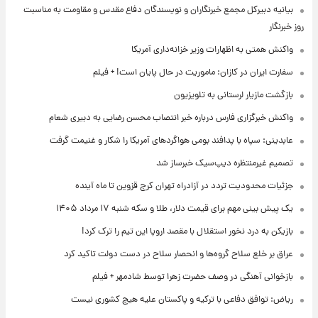
بیانیه دبیرکل مجمع خبرنگاران و نویسندگان دفاع مقدس و مقاومت به مناسبت
روز خبرنگار
واکنش همتی به اظهارات وزیر خزانه‌داری آمریکا
سفارت ایران در کازان: ماموریت در حال پایان است! + فیلم
بازگشت مازیار لرستانی به تلویزیون
واکنش خبرگزاری فارس درباره خبر انتصاب محسن رضایی به دبیری شعام
عابدینی: سپاه با پدافند بومی هواگردهای آمریکا را شکار و غنیمت گرفت
تصمیم غیرمنتظره دیپ‌سیک خبرساز شد
جزئیات محدودیت تردد در آزادراه تهران کرج قزوین تا ماه آینده
یک پیش ‌بینی مهم برای قیمت دلار، طلا و سکه شنبه ۱۷ مرداد ۱۴۰۵
بازیکن به درد نخور استقلال با مقصد اروپا این تیم را ترک کرد!
عراق بر خلع سلاح گروه‌ها و انحصار سلاح در دست دولت تاکید کرد
بازخوانی آهنگی در وصف حضرت زهرا توسط شادمهر + فیلم
ریاض: توافق دفاعی با ترکیه و پاکستان علیه هیچ کشوری نیست