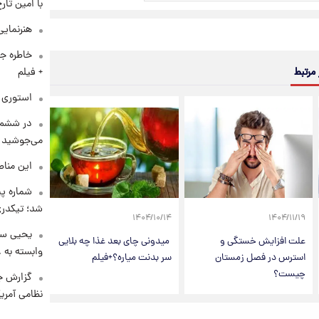
با امین تار
هنرنمایی
خاطره جا
+ فیلم
 مرتبط
استوری م
در ششم 
می‌جوشید
این مناط
شماره پ
شد؛ تیکدری
۱۴۰۴/۱۰/۱۴
۱۴۰۴/۱۱/۱۹
یحیی سر
علت افزایش خستگی و
‌ میدونی چای بعد غذا چه بلایی
وابسته به ع
استرس در فصل زمستان
سر بدنت میاره؟+فیلم
چیست؟
گزارش ج
نظامی آمری