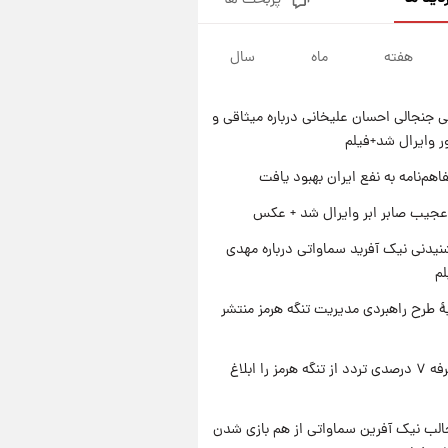
پربحث ها
شارژ جدید کالابرگ برای سه
دهک؛ جزئیات اعلام شد
هفته
ماه
سال
۱ روز پیش
شرایط تازه فروش اقساطی سایپا
اعلام شد؛ شاهین، کوییک، اطلس،
 جنجالی احسان علیخانی درباره میثاقی و
سهند و ساینا با اقساط بلندمدت +
۱ روز پیش
جدول
 وایرال شد+فیلم
سیگنال‌های جدید برای بازار طلا؛
پیش‌بینی قیمت سکه و طلا فردا
اهم‌نامه به نفع ایران بهبود یافت
۱ روز پیش
عجیب صابر ابر وایرال شد + عکس
فال حافظ پنجشنبه ۱۵ مرداد ماه
۱۴۰۵
یدنی نیک آفرید سماواتی درباره مهدی
لم
ۀ طرح راهبردی مدیریت تنگه هرمز منتشر
ایران تعرفه ۷ درصدی تردد از تنگه هرمز را ابلاغ
الب نیک آفرین سماواتی از هم بازی شدن