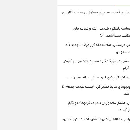
 آیین نماینده مدیران مسئول در هیأت نظارت بر
حماسه باشکوه خدمت، ایثار و نجات جان
 مکتب سیدالشهدا (ع)
امی عربستان هدف حمله قرار گرفت؛ تهدید تند
ت سعودی
اسی دو بازیگر؛ گریه سحر دولتشاهی در آغوش
فیلم
 مذاکره از موضع قدرت، ابزار صیانت ملی است
قیمت خودروهای سایپا تغییر کرد؛ لیست قیمت جمعه ۱۶
 شد
 هشدار داد: وزش تندباد، گردوخاک و رگبار
امپ به افشای کمبود تسلیحات؛ دستور تحقیق