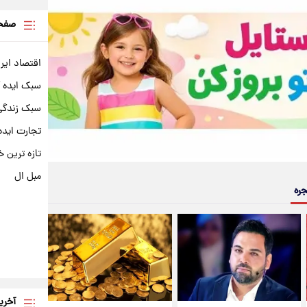
صفحه
اقتصاد ایر
سبک ایده 
سبک زندگی 
تجارت ایده
تازه ترین خ
مبل ال
جره
آخری