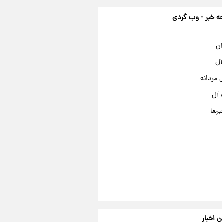
 خبر - وب گردی
ان
آل
مردانه
 آل
برها
ن اخبار