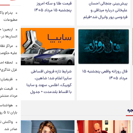
پیش‌بینی جنجالی احسان
قیمت طلا و سکه امروز
علیخانی درباره میثاقی و
پنجشنبه ۱۵ مرداد ۱۴۰۵
پدرام پاک
فردوسی پور وایرال شد+فیلم
مطبوعات
اربعین؛ 
انسان‌ها در
مراکز نظ
علیه حکوم
لحظه احس
غزل شاکری+
فال روزانه واقعی پنجشنبه ۱۵
شرایط تازه فروش اقساطی
مرداد ۱۴۰۵
سایپا اعلام شد؛ شاهین،
ظریفیان:
کوییک، اطلس، سهند و ساینا
با اقساط بلندمدت + جدول
مرداد منتشر
هواشناسی
جره
باران تا ۵ روز آینده
واکنش تر
صادر شد