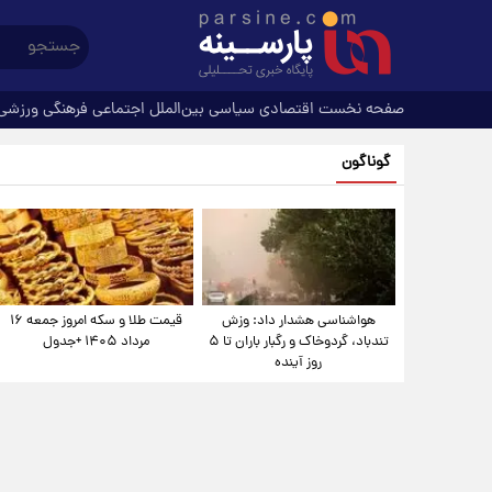
صفحه نخست
اقتصادی
سیاسی
بین‌الملل
اجتماعی
فرهنگی
ورزشی
گوناگون
هواشناسی هشدار داد: وزش
قیمت طلا و سکه امروز جمعه ۱۶
تندباد، گردوخاک و رگبار باران تا ۵
مرداد ۱۴۰۵ +جدول
روز آینده