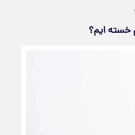
م خسته ایم؟