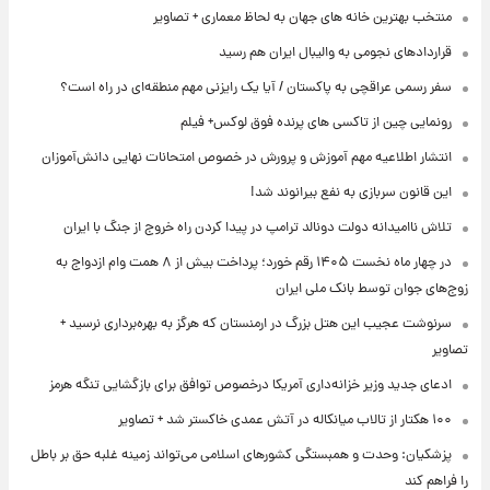
منتخب بهترین خانه های جهان به لحاظ معماری + تصاویر
قراردادهای نجومی به والیبال ایران هم رسید
سفر رسمی عراقچی به پاکستان / آیا یک رایزنی مهم منطقه‌ای در راه است؟
رونمایی چین از تاکسی های پرنده فوق لوکس+ فیلم
انتشار اطلاعیه مهم آموزش و پرورش در خصوص امتحانات نهایی دانش‌آموزان
این قانون سربازی به نفع بیرانوند شد!
تلاش ناامیدانه‌ دولت دونالد ترامپ در پیدا کردن راه خروج از جنگ با ایران
در چهار ماه نخست ۱۴۰۵ رقم خورد؛ پرداخت بیش از ۸ همت وام ازدواج به
زوج‌های جوان توسط بانک ملی ایران
سرنوشت عجیب این هتل بزرگ در ارمنستان که هرگز به بهره‌برداری نرسید +
تصاویر
ادعای جدید وزیر خزانه‌داری آمریکا درخصوص توافق برای بازگشایی تنگه هرمز
۱۰۰ هکتار از تالاب میانکاله در آتش عمدی خاکستر شد + تصاویر
پزشکیان: وحدت و همبستگی کشورهای اسلامی می‌تواند زمینه غلبه حق بر باطل
را فراهم کند