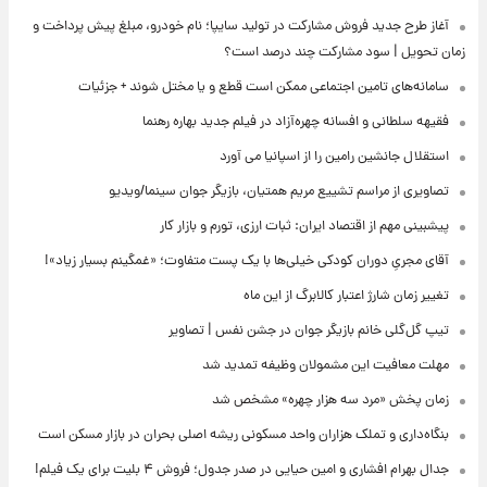
آغاز طرح جدید فروش مشارکت در تولید سایپا؛ نام خودرو، مبلغ پیش پرداخت و
زمان تحویل | سود مشارکت چند درصد است؟
سامانه‌های تامین اجتماعی ممکن است قطع و یا مختل شوند + جزئیات
فقیهه سلطانی و افسانه چهره‌آزاد در فیلم جدید بهاره رهنما
استقلال جانشین رامین را از اسپانیا می آورد
تصاویری از مراسم تشییع مریم همتیان، بازیگر جوان سینما/ویدیو
پیشبینی مهم از اقتصاد ایران: ثبات ارزی، تورم و بازار کار
آقای مجریِ دوران کودکی خیلی‌ها با یک پست متفاوت؛ «غمگینم بسیار زیاد»!
تغییر زمان شارژ اعتبار کالابرگ از این ماه
تیپ گل‌گلی خانم بازیگر جوان در جشن نفس | تصاویر
مهلت معافیت این مشمولان وظیفه تمدید شد
زمان پخش «مرد سه هزار چهره» مشخص شد
بنگاه‌داری و تملک هزاران واحد مسکونی ریشه اصلی بحران در بازار مسکن است
جدال بهرام افشاری و امین حیایی در صدر جدول؛ فروش ۴ بلیت برای یک فیلم!