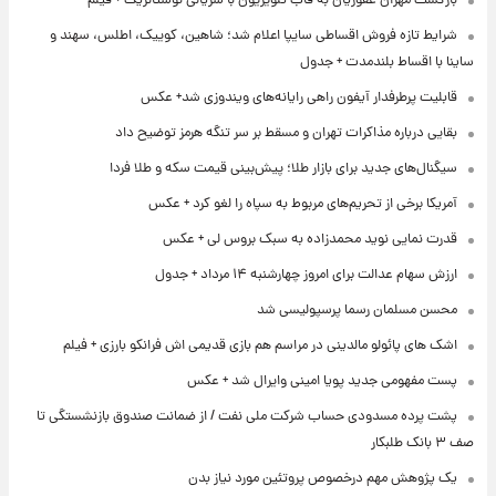
بازگشت مهران غفوریان به قاب تلویزیون با سریالی نوستالژیک + فیلم
شرایط تازه فروش اقساطی سایپا اعلام شد؛ شاهین، کوییک، اطلس، سهند و
ساینا با اقساط بلندمدت + جدول
قابلیت پرطرفدار آیفون راهی رایانه‌های ویندوزی شد+ عکس
بقایی درباره مذاکرات تهران و مسقط بر سر تنگه هرمز توضیح داد
سیگنال‌های جدید برای بازار طلا؛ پیش‌بینی قیمت سکه و طلا فردا
آمریکا برخی از تحریم‌های مربوط به سپاه را لغو کرد + عکس
قدرت نمایی نوید محمدزاده به سبک بروس لی + عکس
ارزش سهام عدالت برای امروز چهارشنبه ۱۴ مرداد + جدول
محسن مسلمان رسما پرسپولیسی شد
اشک های پائولو مالدینی در مراسم هم بازی قدیمی اش فرانکو بارزی + فیلم
پست مفهومی جدید پویا امینی وایرال شد + عکس
پشت پرده‌ مسدودی حساب شرکت ملی نفت / از ضمانت صندوق بازنشستگی تا
صف ۳ بانک طلبکار
یک پژوهش مهم درخصوص پروتئین مورد نیاز بدن