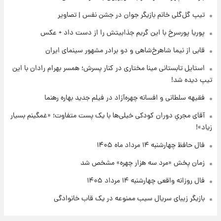
۲۲ ساعت پیش
تیپ گل‌گلی خانم بازیگر جوان در جشن نفس | تصاویر
علی مطهری: اجرای کامل تفاهم‌نامه اسلام‌آباد،
پیروزی بزرگ‌تری برای ایران است
پوریا پورسرخ با این گریم جذابیتش را از دست داد + عکس
قابی از نیما شاهرخ‌شاهی و دو برادر مشهور سینمای ایران
۲۳ ساعت پیش
واکنش تند تاکر کارلسون به حمله آمریکا به
استایل تابستانی مینا مختاری در کنار پسرش؛ همسر بهرام رادان با این
مدرسه میناب؛ «باید سیلی محکمی به صورت
تیپ دیده شد!
ترامپ زد»
فقیهه سلطانی و افسانه چهره‌آزاد در فیلم جدید بهاره رهنما
۲۳ ساعت پیش
قیمت طلا و سکه امروز چهارشنبه ۱۴ مرداد
آقای مجریِ دوران کودکی خیلی‌ها با یک پست متفاوت؛ «غمگینم بسیار
۱۴۰۵/کاهش قیمت طلا و سکه
زیاد»!
فال حافظ چهارشنبه ۱۴ مرداد ماه ۱۴۰۵
زمان پخش «مرد سه هزار چهره» مشخص شد
فال روزانه واقعی چهارشنبه ۱۴ مرداد ۱۴۰۵
بازیگر زیبای سریال سیب ممنوعه در یک قاب خانوادگی