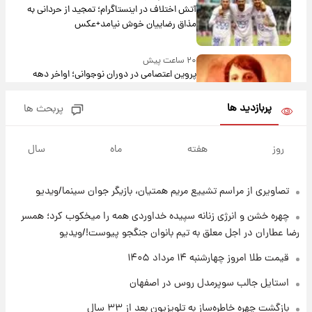
آتش اختلاف در اینستاگرام؛ تمجید از حردانی به
مذاق رضاییان خوش نیامد+عکس
۲۰ ساعت پیش
پروین اعتصامی در دوران نوجوانی؛ اواخر دهه
۱۲۹۰ شمسی
پربازدید ها
پربحث ها
۲۰ ساعت پیش
قدرت‌نمایی نظامی چین؛ بمب‌افکن حامل موشک
روز
هفته
ماه
سال
هسته‌ای در آسمان ظاهر شد
تصاویری از مراسم تشییع مریم همتیان، بازیگر جوان سینما/ویدیو
۲۱ ساعت پیش
رونالدو از گنجینه خودروهای لوکسش رونمایی
چهره خشن و انرژی زنانه سپیده خداوردی همه را میخکوب کرد؛ همسر
کرد
رضا عطاران در اجل معلق به تیم بانوان جنگجو پیوست!/ویدیو
۲۲ ساعت پیش
قیمت طلا امروز چهارشنبه ۱۴ مرداد ۱۴۰۵
قیمت دلار در بازار آزاد امروز چهارشنبه ۱۴ مرداد
استایل جالب سوپرمدل روس در اصفهان
۱۴۰۵/ نرخ‌ها ثابت ماند؟ +جدول
بازگشت چهره خاطره‌ساز به تلویزیون بعد از ۳۳ سال