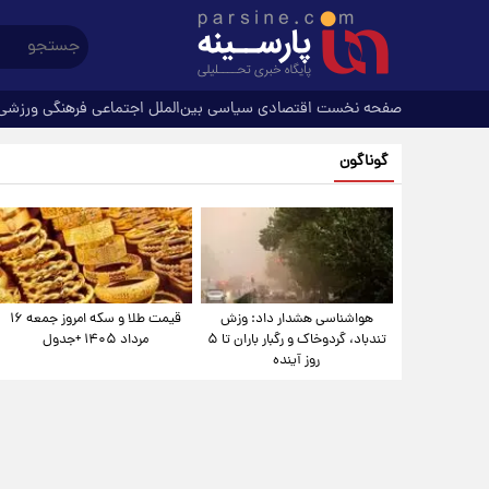
صفحه نخست
اقتصادی
سیاسی
بین‌الملل
اجتماعی
فرهنگی
ورزشی
گوناگون
هواشناسی هشدار داد: وزش
قیمت طلا و سکه امروز جمعه ۱۶
تندباد، گردوخاک و رگبار باران تا ۵
مرداد ۱۴۰۵ +جدول
روز آینده