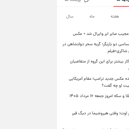
پربحث ها
جزئیات فعال‌سازی «کیف پول
ایران» اعلام شد+فیلم
هفته
ماه
سال
۱ روز پیش
تغییر تند قیمت محصولات
ایران‌خودرو و سایپا امروز پنجشنبه
عجیب صابر ابر وایرال شد + عکس
۱۵ مرداد ۱۴۰۵ +جدول
۱ روز پیش
قیمت طلا و سکه امروز پنجشنبه
اسی دو بازیگر؛ گریه سحر دولتشاهی در
۱۵ مرداد ۱۴۰۵
شاکری+فیلم
۱ روز پیش
کار بیشتر برای این گروه از متقاضیان
شارژ جدید کالابرگ برای سه
دهک؛ جزئیات اعلام شد
ه عکس جدید ترامپ؛ مقام آمریکایی
عیت او چه گفت؟
قیمت طلا و سکه امروز جمعه ۱۶ مرداد ۱۴۰۵
اوت؛ وقتی هیروشیما در دیگ قیر