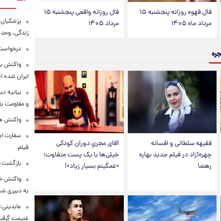
فال قهوه روزانه پنجشنبه ۱۵
فال روزانه واقعی پنجشنبه ۱۵
پزشکیان:
مرداد ماه ۱۴۰۵
مرداد ۱۴۰۵
زندگی، وحد
درخواست 
جره
واکنش بق
ایران شده 
بیانیه د
و مقاومت به 
واکنش همت
سفارت ایر
فقیهه سلطانی و افسانه
آقای مجریِ دوران کودکی
فیلم
چهره‌آزاد در فیلم جدید بهاره
خیلی‌ها با یک پست متفاوت؛
بازگشت ما
رهنما
«غمگینم بسیار زیاد»!
واکنش خب
به دبیری شع
عابدینی: 
غنیمت گرف