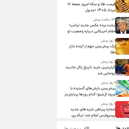
قیمت طلا و سکه امروز جمعه ۱۶
مرداد ۱۴۰۵ +جدول
۱۳ ساعت پیش
پشت پرده عکس جدید ترامپ؛
مقام آمریکایی درباره وضعیت او
چه گفت؟
۱ روز پیش
یک پیش‌بینی مهم از آینده بازار
طلا
۱ روز پیش
گران‌ترین خرید تاریخ رئال مادرید
رونمایی شد
۱ روز پیش
پیش‌بینی بارش‌های گسترده با
ورود ال‌نینو؛ کدام روزها پربارش‌تر
خواهند بود؟
۱ روز پیش
شماره پیراهن خریدهای جدید
پرسپولیس اعلام شد؛ تیکدری،
محبی و سرگیف با اعداد ویژه
۱ روز پیش
زدید ها