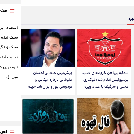
صفحه
جره
اقتصاد ایر
سبک ایده 
سبک زندگی 
تجارت ایده
تازه ترین خ
شماره پیراهن خریدهای جدید
پیش‌بینی جنجالی احسان
مبل ال
پرسپولیس اعلام شد؛ تیکدری،
علیخانی درباره میثاقی و
محبی و سرگیف با اعداد ویژه
فردوسی پور وایرال شد+فیلم
آخری