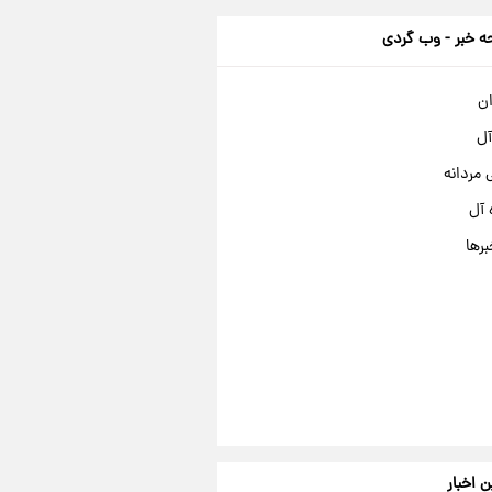
 خبر - وب گردی
ان
آل
مردانه
 آل
برها
ن اخبار