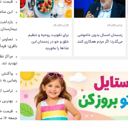
قیمت دلار د
این مناط
بازداشت 
۱۴۰۴/۱۰/۱۴
۱۴۰۴/۱۰/۱۶
بیمارستان 
زمستان امسال بدون خاموشی
برای تقویت روحیه و تنظیم
تصاویر ک
می‌گذرد؛ اگر مردم همکاری کنند
خلق و خو در زمستان این
باقری؛ فرم
غذاها را بخورید
مراکز نظ
تهدید تند
واکنش خ
رضایی به د
ترامپ از
بهترین م
قیمت خو
جمعه ۱۶ مرداد منتشر شد