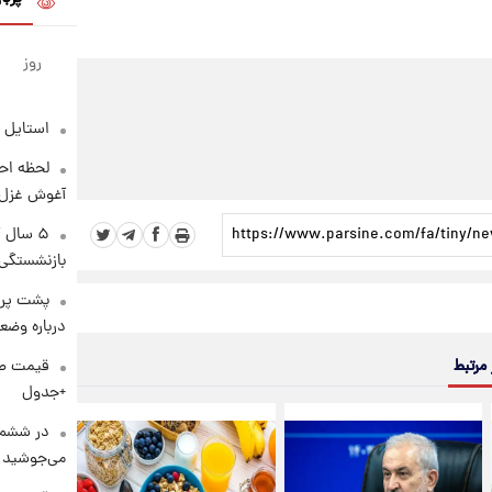
روز
استایل 
لحظه احس
آغوش غزل 
۵ سال 
بازنشستگی
پشت پرد
درباره وض
 مرتبط
+جدول
در ششم 
می‌جوشید